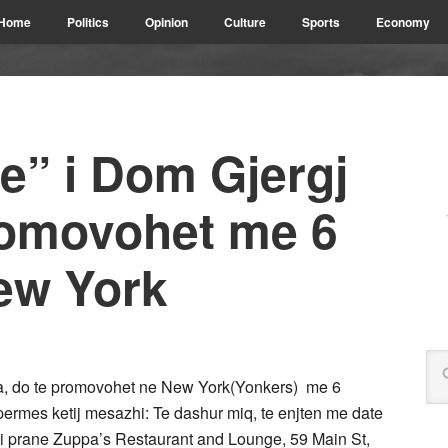
Home
Politics
Opinion
Culture
Sports
Economy
ie” i Dom Gjergj
romovohet me 6
ew York
Meta, do te promovohet ne New York(Yonkers) me 6
, permes ketij mesazhi: Te dashur miq, te enjten me date
 prane Zuppa’s Restaurant and Lounge, 59 Main St,