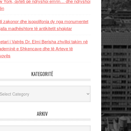
 York, qyteti që ndryshoi emrin… dhe ndryshoi
ën
i zakonor dhe isopolifonia dy nga monumentet
jalla madhështore të antikitetit shqiptar
etari i Vatrës Dr. Elmi Berisha zhvilloi takim në
deminë e Shkencave dhe të Arteve të
sovës
KATEGORITË
egoritë
ARKIV
iv