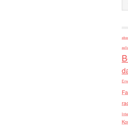
alba
asll
B
d
Env
Fa
ra
Inte
Ko