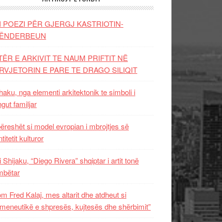
I POEZI PËR GJERGJ KASTRIOTIN-
ËNDERBEUN
TËR E ARKIVIT TE NAUM PRIFTIT NË
RVJETORIN E PARE TE DRAGO SILIQIT
aku, nga elementi arkitektonik te simboli i
ngut familjar
ëreshët si model evropian i mbrojtjes së
titetit kulturor
i Shijaku, “Diego Rivera” shqiptar i artit tonë
mbëtar
m Fred Kalaj, mes altarit dhe atdheut si
meneutikë e shpresës, kujtesës dhe shërbimit”