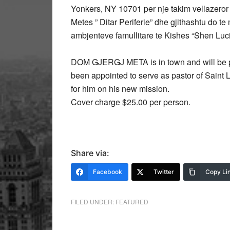
Yonkers, NY 10701 per nje takim vellazeror ne
Metes ” Ditar Periferie” dhe gjithashtu do te
ambjenteve famullitare te Kishes “Shen Luci
DOM GJERGJ META is in town and will be pr
been appointed to serve as pastor of Saint L
for him on his new mission.
Cover charge $25.00 per person.
Share via:
Facebook
Twitter
Copy Li
FILED UNDER:
FEATURED