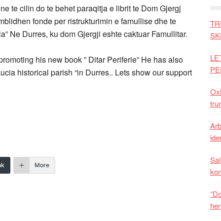
 te cilin do te behet paraqitja e librit te Dom Gjergj
 mblidhen fonde per ristrukturimin e famullise dhe te
TR
a” Ne Durres, ku dom Gjergji eshte caktuar Famullitar.
SK
LE
omoting his new book ” Ditar Periferie” He has also
PE
ucia historical parish “in Durres.. Lets show our support
Oxh
tru
Arb
iden
Sal
nk
More
ko
“Do
her