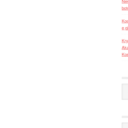
New
bot
Kod
e g
Kry
Aka
Ko
Kat
Ark