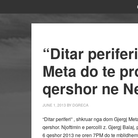
“Ditar perifer
Meta do te p
qershor ne N
JUNE 1, 2013
BY
DGRECA
“Ditar periferi” , shkruar nga dom Gjergj 
qershor. Njoftimin e percolli z. Gjergj Balaj
6 qeshor 2013 ne oren 7PM do te mblidhemi