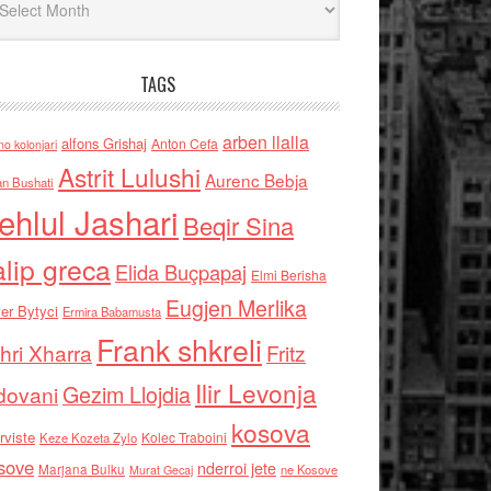
TAGS
arben llalla
alfons Grishaj
Anton Cefa
no kolonjari
Astrit Lulushi
Aurenc Bebja
an Bushati
ehlul Jashari
Beqir Sina
alip greca
Elida Buçpapaj
Elmi Berisha
Eugjen Merlika
er Bytyci
Ermira Babamusta
Frank shkreli
hri Xharra
Fritz
Ilir Levonja
Gezim Llojdia
dovani
kosova
rviste
Kolec Traboini
Keze Kozeta Zylo
sove
nderroi jete
Marjana Bulku
ne Kosove
Murat Gecaj