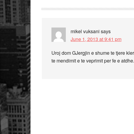
mikel vuksani
says
June 1, 2013 at 9:41 pm
Uroj dom GJergjin e shume te tjere kler
te mendimit e te veprimit per fe e atdhe