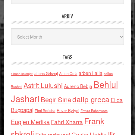
ARKIV
Arkiv
TAGS
arben llalla
alfons Grishaj
Anton Cefa
asllan
albano kolonjari
Behlul
Astrit Lulushi
Aurenc Bebja
Bushati
Jashari
dalip greca
Beqir Sina
Elida
Buçpapaj
Enver Bytyci
Elmi Berisha
Ermira Babamusta
Frank
Eugjen Merlika
Fahri Xharra
shkreli
Ilir
Gezim Llojdia
Fritz radovani