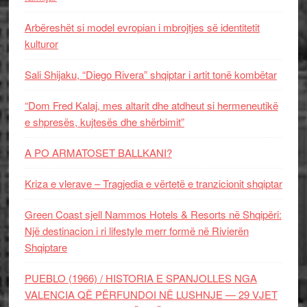
Arbëreshët si model evropian i mbrojtjes së identitetit
kulturor
Sali Shijaku, “Diego Rivera” shqiptar i artit tonë kombëtar
“Dom Fred Kalaj, mes altarit dhe atdheut si hermeneutikë
e shpresës, kujtesës dhe shërbimit”
A PO ARMATOSET BALLKANI?
Kriza e vlerave – Tragjedia e vërtetë e tranzicionit shqiptar
Green Coast sjell Nammos Hotels & Resorts në Shqipëri:
Një destinacion i ri lifestyle merr formë në Rivierën
Shqiptare
PUEBLO (1966) / HISTORIA E SPANJOLLES NGA
VALENCIA QË PËRFUNDOI NË LUSHNJE — 29 VJET