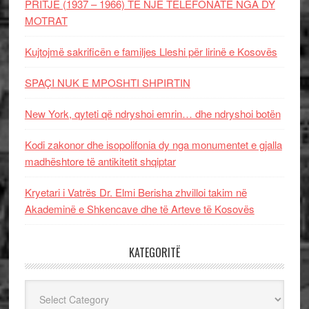
PRITJE (1937 – 1966) TË NJË TELEFONATE NGA DY
MOTRAT
Kujtojmë sakrificën e familjes Lleshi për lirinë e Kosovës
SPAÇI NUK E MPOSHTI SHPIRTIN
New York, qyteti që ndryshoi emrin… dhe ndryshoi botën
Kodi zakonor dhe isopolifonia dy nga monumentet e gjalla
madhështore të antikitetit shqiptar
Kryetari i Vatrës Dr. Elmi Berisha zhvilloi takim në
Akademinë e Shkencave dhe të Arteve të Kosovës
KATEGORITË
Kategoritë