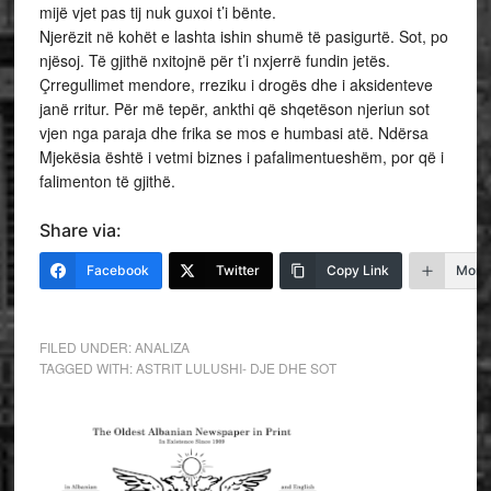
mijë vjet pas tij nuk guxoi t’i bënte.
Njerëzit në kohët e lashta ishin shumë të pasigurtë. Sot, po
njësoj. Të gjithë nxitojnë për t’i nxjerrë fundin jetës.
Çrregullimet mendore, rreziku i drogës dhe i aksidenteve
janë rritur. Për më tepër, ankthi që shqetëson njeriun sot
vjen nga paraja dhe frika se mos e humbasi atë. Ndërsa
Mjekësia është i vetmi biznes i pafalimentueshëm, por që i
falimenton të gjithë.
Share via:
Facebook
Twitter
Copy Link
More
FILED UNDER:
ANALIZA
TAGGED WITH:
ASTRIT LULUSHI- DJE DHE SOT