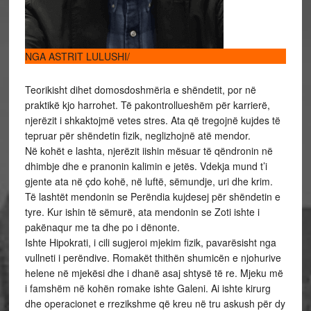
NGA ASTRIT LULUSHI/
Teorikisht dihet domosdoshmëria e shëndetit, por në
praktikë kjo harrohet. Të pakontrollueshëm për karrierë,
njerëzit i shkaktojmë vetes stres. Ata që tregojnë kujdes të
tepruar për shëndetin fizik, neglizhojnë atë mendor.
Në kohët e lashta, njerëzit iishin mësuar të qëndronin në
dhimbje dhe e pranonin kalimin e jetës. Vdekja mund t’i
gjente ata në çdo kohë, në luftë, sëmundje, uri dhe krim.
Të lashtët mendonin se Perëndia kujdesej për shëndetin e
tyre. Kur ishin të sëmurë, ata mendonin se Zoti ishte i
pakënaqur me ta dhe po i dënonte.
Ishte Hipokrati, i cili sugjeroi mjekim fizik, pavarësisht nga
vullneti i perëndive. Romakët thithën shumicën e njohurive
helene në mjekësi dhe i dhanë asaj shtysë të re. Mjeku më
i famshëm në kohën romake ishte Galeni. Ai ishte kirurg
dhe operacionet e rrezikshme që kreu në tru askush për dy