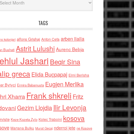
TAGS
arben llalla
alfons Grishaj
Anton Cefa
no kolonjari
Astrit Lulushi
Aurenc Bebja
an Bushati
ehlul Jashari
Beqir Sina
alip greca
Elida Buçpapaj
Elmi Berisha
Eugjen Merlika
er Bytyci
Ermira Babamusta
Frank shkreli
hri Xharra
Fritz
Ilir Levonja
Gezim Llojdia
dovani
kosova
rviste
Kolec Traboini
Keze Kozeta Zylo
sove
nderroi jete
Marjana Bulku
ne Kosove
Murat Gecaj