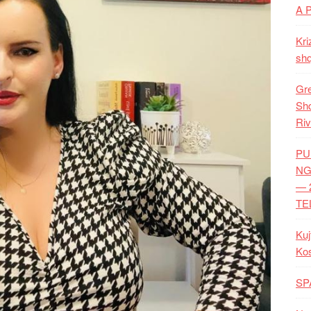
A 
Kri
shq
Gre
Shq
Riv
PU
NG
— 
TE
Kuj
Ko
SP