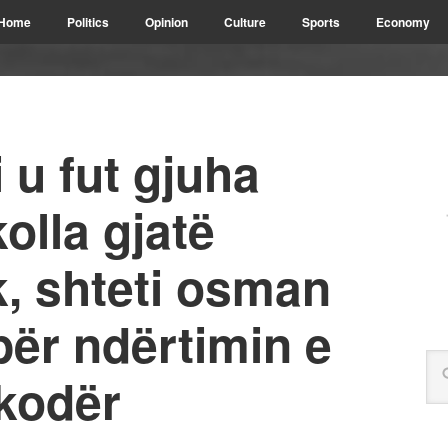
Home
Politics
Opinion
Culture
Sports
Economy
 u fut gjuha
olla gjatë
k, shteti osman
për ndërtimin e
kodër