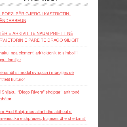
I POEZI PËR GJERGJ KASTRIOTIN-
ËNDERBEUN
TËR E ARKIVIT TE NAUM PRIFTIT NË
RVJETORIN E PARE TE DRAGO SILIQIT
aku, nga elementi arkitektonik te simboli i
ngut familjar
ëreshët si model evropian i mbrojtjes së
titetit kulturor
i Shijaku, “Diego Rivera” shqiptar i artit tonë
mbëtar
m Fred Kalaj, mes altarit dhe atdheut si
meneutikë e shpresës, kujtesës dhe shërbimit”