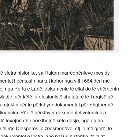
 vjetra historike, sa i takon marrëdhënieve mes dy
entet i përkasin harkut kohor nga viti 1664 deri më
ej nga Porta e Lartë, dokumente të cilat do të shërbenin
 Madje, për këtë, profesionistë shqiptarë të Turqisë që
 projektin për të përkthyer dokumentet për Shqipërinë
r financim. Për të përkthyer dokumentet voluminoze
 të lexojnë dhe përkthejnë këto dosje, nga gjuha
në thirrje Diasporës, biznesmenëve, etj, e më gjerë, të
okumentet e vjetra janë pasuri historike, të cilat