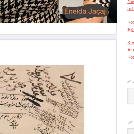
New
bot
Kod
e g
Kry
Aka
Ko
Kat
Ark