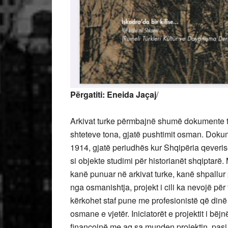
Përgatiti: Eneida Jaçaj
/
Arkivat turke përmbajnë shumë dokumente të
shteteve tona, gjatë pushtimit osman. Dokum
1914, gjatë periudhës kur Shqipëria qeveris
si objekte studimi për historianët shqiptarë.
kanë punuar në arkivat turke, kanë shpallur
nga osmanishtja, projekt i cili ka nevojë pë
kërkohet staf pune me profesionistë që dinë
osmane e vjetër. Iniciatorët e projektit i bëj
financojnë me aq sa munden projektin, pasi d