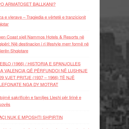
PO ARMATOSET BALLKANI?
za e vlerave – Tragjedia e vërtetë e tranzicionit
iptar
en Coast sjell Nammos Hotels & Resorts në
ipëri: Një destinacion i ri lifestyle merr formë në
ierën Shqiptare
EBLO (1966) / HISTORIA E SPANJOLLES
A VALENCIA QË PËRFUNDOI NË LUSHNJE
29 VJET PRITJE (1937 – 1966) TË NJË
LEFONATE NGA DY MOTRAT
tojmë sakrificën e familjes Lleshi për lirinë e
sovës
AÇI NUK E MPOSHTI SHPIRTIN