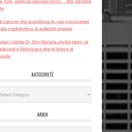
 York, qyteti që ndryshoi emrin… dhe ndryshoi
ën
i zakonor dhe isopolifonia dy nga monumentet
jalla madhështore të antikitetit shqiptar
etari i Vatrës Dr. Elmi Berisha zhvilloi takim në
deminë e Shkencave dhe të Arteve të
sovës
KATEGORITË
egoritë
ARKIV
iv