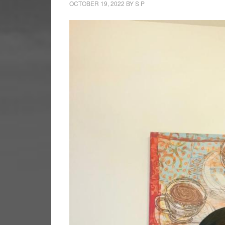
OCTOBER 19, 2022
BY
S P