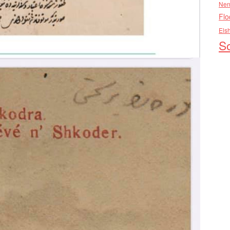
Nen
Flo
Els
So