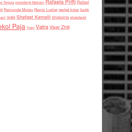
Rafaela Prifti
Rafael
e Tereza
presidenti Nishani
qi
Raimonda Moisiu
Ramiz Lushaj
reshat kripa
Sadik
Shefqet Kercelli
shqiperia
hani
shqiptaret
SHBA
kol Paja
Vatra
Visar Zhiti
Thaci