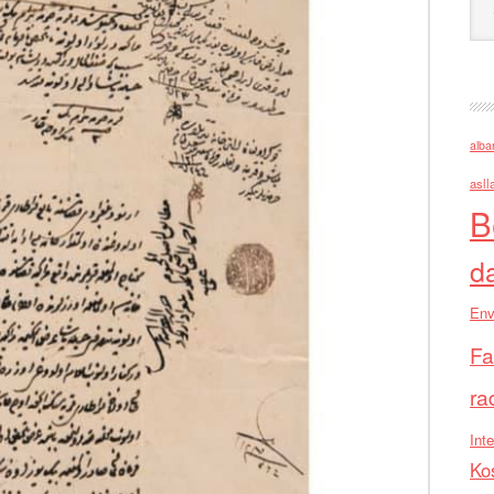
alba
asll
B
d
Env
Fa
ra
Inte
Ko