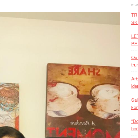
TR
SK
LE
PE
Oxh
tru
Arb
iden
Sal
ko
“Do
her