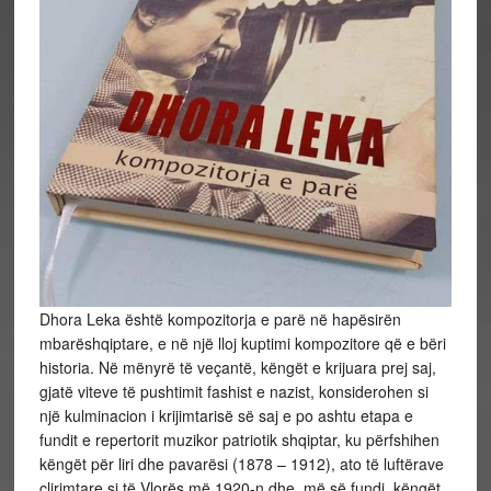
Dhora Leka është kompozitorja e parë në hapësirën
mbarëshqiptare, e në një lloj kuptimi kompozitore që e bëri
historia. Në mënyrë të veçantë, këngët e krijuara prej saj,
gjatë viteve të pushtimit fashist e nazist, konsiderohen si
një kulminacion i krijimtarisë së saj e po ashtu etapa e
fundit e repertorit muzikor patriotik shqiptar, ku përfshihen
këngët për liri dhe pavarësi (1878 – 1912), ato të
luftërave
çlirimtare si të Vlorës më 1920-n dhe, më së fundi, këngët