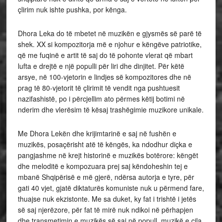
çlirim nuk ishte pushka, por kënga.
Dhora Leka do të mbetet në muzikën e gjysmës së parë të
shek. XX si kompozitorja më e njohur e këngëve patriotike,
që me fuqinë e artit të saj do të pohonte vlerat që mbart
lufta e drejtë e një populli për liri dhe dinjitet. Për këtë
arsye, në 100-vjetorin e lindjes së kompozitores dhe në
prag të 80-vjetorit të çlirimit të vendit nga pushtuesit
nazifashistë, po i përcjellim ato përmes këtij botimi në
nderim dhe vlerësim të kësaj trashëgimie muzikore unikale.
Me Dhora Lekën dhe krijimtarinë e saj në fushën e
muzikës, posaçërisht atë të këngës, ka ndodhur diçka e
pangjashme në krejt historinë e muzikës botërore: këngët
dhe meloditë e kompozuara prej saj këndoheshin tej e
mbanë Shqipërisë e më gjerë, ndërsa autorja e tyre, për
gati 40 vjet, gjatë diktaturës komuniste nuk u përmend fare,
thuajse nuk ekzistonte. Me sa duket, ky fat i trishtë i jetës
së saj njerëzore, për fat të mirë nuk ndikoi në përhapjen
dhe transmetimin e muzikës së saj në popull, muzikë e cila,