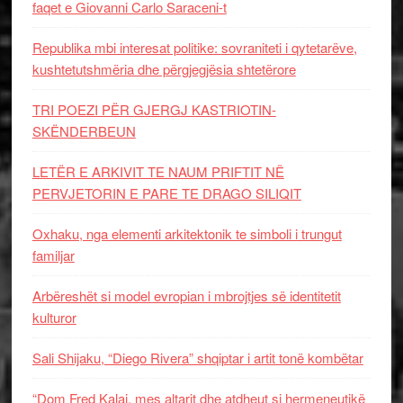
faqet e Giovanni Carlo Saraceni-t
Republika mbi interesat politike: sovraniteti i qytetarëve,
kushtetutshmëria dhe përgjegjësia shtetërore
TRI POEZI PËR GJERGJ KASTRIOTIN-
SKËNDERBEUN
LETËR E ARKIVIT TE NAUM PRIFTIT NË
PERVJETORIN E PARE TE DRAGO SILIQIT
Oxhaku, nga elementi arkitektonik te simboli i trungut
familjar
Arbëreshët si model evropian i mbrojtjes së identitetit
kulturor
Sali Shijaku, “Diego Rivera” shqiptar i artit tonë kombëtar
“Dom Fred Kalaj, mes altarit dhe atdheut si hermeneutikë