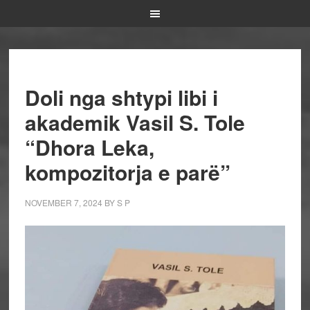
Doli nga shtypi libi i
akademik Vasil S. Tole
“Dhora Leka,
kompozitorja e parë”
NOVEMBER 7, 2024
BY
S P