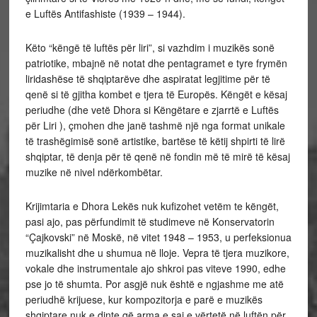
e Luftës Antifashiste (1939 – 1944).
Këto “këngë të luftës për liri”, si vazhdim i muzikës sonë
patriotike, mbajnë në notat dhe pentagramet e tyre frymën
liridashëse të shqiptarëve dhe aspiratat legjitime për të
qenë si të gjitha kombet e tjera të Europës. Këngët e kësaj
periudhe (dhe vetë Dhora si Këngëtare e zjarrtë e Luftës
për Liri ), çmohen dhe janë tashmë një nga format unikale
të trashëgimisë sonë artistike, bartëse të këtij shpirti të lirë
shqiptar, të denja për të qenë në fondin më të mirë të kësaj
muzike në nivel ndërkombëtar.
Krijimtaria e Dhora Lekës nuk kufizohet vetëm te këngët,
pasi ajo, pas përfundimit të studimeve në Konservatorin
“Çajkovski” në Moskë, në vitet 1948 – 1953, u perfeksionua
muzikalisht dhe u shumua në lloje. Vepra të tjera muzikore,
vokale dhe instrumentale ajo shkroi pas viteve 1990, edhe
pse jo të shumta. Por asgjë nuk është e ngjashme me atë
periudhë krijuese, kur kompozitorja e parë e muzikës
shqiptare nuk e dinte që arma e saj e vërtetë në luftën për