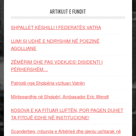
ARTIKUJT E FUNDIT
SHPALLET KËSHILLI I FEDERATËS VATRA
LUMI SI UDHË E NDRYSHIM NË POEZINË
AGOLLIANE
ZËMËRIM DHE PAS VDEKJES! DISIDENTI I
PËRHERSHËM…
Patriotë nga Shqipëria vizituan Vatrën
Mirëseardhje në Shqipëri, Ambasador Eric Wendt
KOSOVA E KA FITUAR LUFTËN, POR PAQEN DUHET
TA FITOJË EDHE NË INSTITUCIONE!
Scanderbeg, mburoja e Arbërisë dhe gjeniu ushtarak në