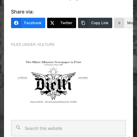
Share via:
Facebook
Twitter
Copy Link
More
FILED UNDER:
KULTURE