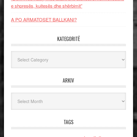
e shpresës, kujtesës dhe shërbimit”
A PO ARMATOSET BALLKANI?
KATEGORITË
Kategoritë
ARKIV
Arkiv
TAGS