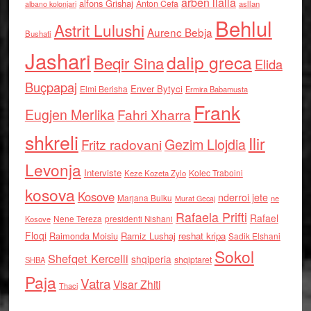
arben llalla
alfons Grishaj
Anton Cefa
asllan
albano kolonjari
Behlul
Astrit Lulushi
Aurenc Bebja
Bushati
Jashari
dalip greca
Beqir Sina
Elida
Buçpapaj
Enver Bytyci
Elmi Berisha
Ermira Babamusta
Frank
Eugjen Merlika
Fahri Xharra
shkreli
Ilir
Gezim Llojdia
Fritz radovani
Levonja
Interviste
Kolec Traboini
Keze Kozeta Zylo
kosova
Kosove
nderroi jete
Marjana Bulku
ne
Murat Gecaj
Rafaela Prifti
Rafael
Nene Tereza
Kosove
presidenti Nishani
Floqi
Raimonda Moisiu
Ramiz Lushaj
reshat kripa
Sadik Elshani
Sokol
Shefqet Kercelli
shqiperia
shqiptaret
SHBA
Paja
Vatra
Visar Zhiti
Thaci