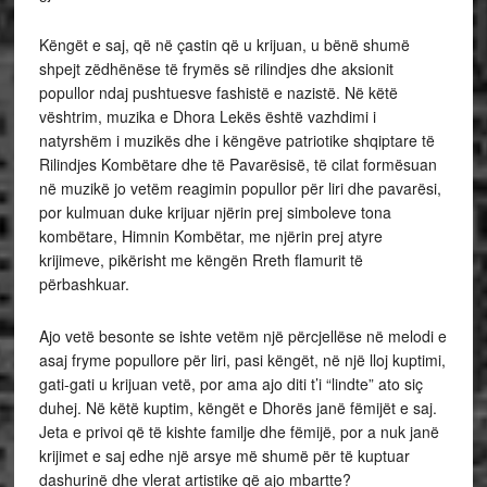
Këngët e saj, që në çastin që u krijuan, u bënë shumë
shpejt zëdhënëse të frymës së rilindjes dhe aksionit
popullor ndaj pushtuesve fashistë e nazistë. Në këtë
vështrim, muzika e Dhora Lekës është vazhdimi i
natyrshëm i muzikës dhe i këngëve patriotike shqiptare të
Rilindjes Kombëtare dhe të Pavarësisë, të cilat formësuan
në muzikë jo vetëm reagimin popullor për liri dhe pavarësi,
por kulmuan duke krijuar njërin prej simboleve tona
kombëtare, Himnin Kombëtar, me njërin prej atyre
krijimeve, pikërisht me këngën Rreth flamurit të
përbashkuar.
Ajo vetë besonte se ishte vetëm një përcjellëse në melodi e
asaj fryme popullore për liri, pasi këngët, në një lloj kuptimi,
gati-gati u krijuan vetë, por ama ajo diti t’i “lindte” ato siç
duhej. Në këtë kuptim, këngët e Dhorës janë fëmijët e saj.
Jeta e privoi që të kishte familje dhe fëmijë, por a nuk janë
krijimet e saj edhe një arsye më shumë për të kuptuar
dashurinë dhe vlerat artistike që ajo mbartte?