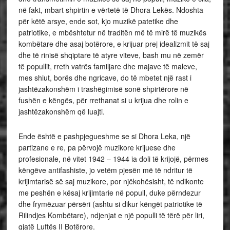
në fakt, mbart shpirtin e vërtetë të Dhora Lekës. Ndoshta
për këtë arsye, ende sot, kjo muzikë patetike dhe
patriotike, e mbështetur në traditën më të mirë të muzikës
kombëtare dhe asaj botërore, e krijuar prej idealizmit të saj
dhe të rinisë shqiptare të atyre viteve, bash mu në zemër
të popullit, rreth vatrës familjare dhe majave të maleve,
mes shiut, borës dhe ngricave, do të mbetet një rast i
jashtëzakonshëm i trashëgimisë sonë shpirtërore në
fushën e këngës, për rrethanat si u krijua dhe rolin e
jashtëzakonshëm që luajti.
Ende është e pashpjegueshme se si Dhora Leka, një
partizane e re, pa përvojë muzikore krijuese dhe
profesionale, në vitet 1942 – 1944 ia doli të krijojë, përmes
këngëve antifashiste, jo vetëm pjesën më të ndritur të
krijimtarisë së saj muzikore, por njëkohësisht, të ndikonte
me peshën e kësaj krijimtarie në popull, duke përndezur
dhe frymëzuar përsëri (ashtu si dikur këngët patriotike të
Rilindjes Kombëtare), ndjenjat e një populli të tërë për liri,
gjatë Luftës II Botërore.