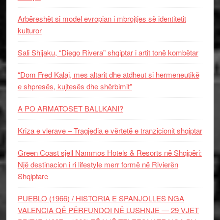
Arbëreshët si model evropian i mbrojtjes së identitetit
kulturor
Sali Shijaku, “Diego Rivera” shqiptar i artit tonë kombëtar
“Dom Fred Kalaj, mes altarit dhe atdheut si hermeneutikë
e shpresës, kujtesës dhe shërbimit”
A PO ARMATOSET BALLKANI?
Kriza e vlerave – Tragjedia e vërtetë e tranzicionit shqiptar
Green Coast sjell Nammos Hotels & Resorts në Shqipëri:
Një destinacion i ri lifestyle merr formë në Rivierën
Shqiptare
PUEBLO (1966) / HISTORIA E SPANJOLLES NGA
VALENCIA QË PËRFUNDOI NË LUSHNJE — 29 VJET