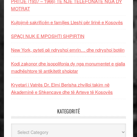
PRITJE (1937 – 1966) TË NJË TELEFONATE NGA DY
MOTRAT
Kujtojmë sakrificën e familjes Lleshi për lirinë e Kosovës
SPAÇI NUK E MPOSHTI SHPIRTIN
New York, qyteti që ndryshoi emrin… dhe ndryshoi botën
Kodi zakonor dhe isopolifonia dy nga monumentet e gjalla
madhështore të antikitetit shqiptar
Kryetari i Vatrës Dr. Elmi Berisha zhvilloi takim në
Akademinë e Shkencave dhe të Arteve të Kosovës
KATEGORITË
Kategoritë