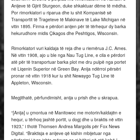
Anijeve të Gjirit Sturgeon, duke shkaktuar dëme të mëdha.
Por rimorkiatori u riparua dhe iu shit Kompanisë së
Transportit të Trageteve të Makinave të Lake Michigan në
vitin 1895. Firma e përdori anijen për të tërhequr dy barka
hekurudhore midis Çikagos dhe Peshtigos, Wisconsin.
Rimorkiatori vuri kaldaja të reja dhe u riemërua J.C. Ames.
Në vitin 1908, ajo u ble nga Nau Tug Line, e cila e përdori
atë për të transportuar barka plot me dru pulpë nga portet
në Liqenin Superior në Green Bay. Anija ndërroi përsëri
pronar në vitin 1918 kur iu shit Newaygo Tug Line të
Appleton, Wisconsin.
Megjithatë, përfundimisht, anija u prish dhe u skrapua.
“[Anija] u çmontua në Manitowoc me motorin/kaldajën e
hequr, u tërhoq jashtë portit, u dogj dhe u braktis në vitin
1923,” i thotë Thomsen Andrea Margolis për Fox News
Digital. “Braktisja e anijeve që kishin mbijetuar nga