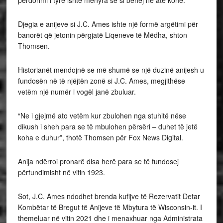
përdorimi i tyre ishte mënyra se si bëhej në atë kohë.”
Djegia e anijeve si J.C. Ames ishte një formë argëtimi për
banorët që jetonin përgjatë Liqeneve të Mëdha, shton
Thomsen.
Historianët mendojnë se më shumë se një duzinë anijesh u
fundosën në të njëjtën zonë si J.C. Ames, megjithëse
vetëm një numër i vogël janë zbuluar.
“Ne i gjejmë ato vetëm kur zbulohen nga stuhitë nëse
dikush i sheh para se të mbulohen përsëri – duhet të jetë
koha e duhur”, thotë Thomsen për Fox News Digital.
Anija ndërroi pronarë disa herë para se të fundosej
përfundimisht në vitin 1923.
Sot, J.C. Ames ndodhet brenda kufijve të Rezervatit Detar
Kombëtar të Bregut të Anijeve të Mbytura të Wisconsin-it. I
themeluar në vitin 2021 dhe i menaxhuar nga Administrata