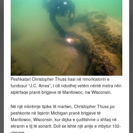
Peshkatari Christopher Thuss hasi në rimorkiatorin e
fundosur “J.C. Ames”, i cili ndodhej vetëm nëntë metra nën
sipërfaqe pranë brigjeve të Manitowoc, nw Wisconsin.
Në një mbrëmje tipike të martwn, Christopher Thuss po
peshkonte në liqenin Michigan pranë brigjeve të
Manitowoc, Wisconsin, kur diçka e çuditshme u shfaq në
ekranin e tij të sonarit. Doli se ishte një anije e mbytur 102-
vjeçare.