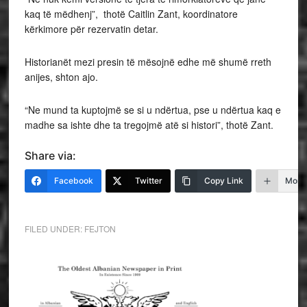
kaq të mëdhenj”, thotë Caitlin Zant, koordinatore
kërkimore për rezervatin detar.
Historianët mezi presin të mësojnë edhe më shumë rreth
anijes, shton ajo.
“Ne mund ta kuptojmë se si u ndërtua, pse u ndërtua kaq e
madhe sa ishte dhe ta tregojmë atë si histori”, thotë Zant.
Share via:
Facebook
Twitter
Copy Link
More
FILED UNDER:
FEJTON