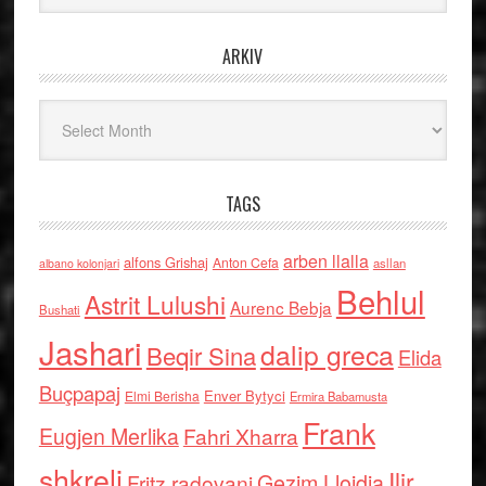
ARKIV
Arkiv
TAGS
arben llalla
alfons Grishaj
Anton Cefa
asllan
albano kolonjari
Behlul
Astrit Lulushi
Aurenc Bebja
Bushati
Jashari
dalip greca
Beqir Sina
Elida
Buçpapaj
Enver Bytyci
Elmi Berisha
Ermira Babamusta
Frank
Eugjen Merlika
Fahri Xharra
shkreli
Ilir
Gezim Llojdia
Fritz radovani