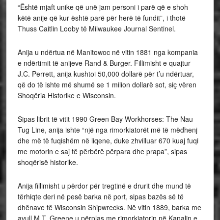
“Është mjaft unike që unë jam personi i parë që e shoh
këtë anije që kur është parë për herë të fundit”, i thotë
Thuss Caitlin Looby të Milwaukee Journal Sentinel.
Anija u ndërtua në Manitowoc në vitin 1881 nga kompania
e ndërtimit të anijeve Rand & Burger. Fillimisht e quajtur
J.C. Perrett, anija kushtoi 50,000 dollarë për t’u ndërtuar,
që do të ishte më shumë se 1 milion dollarë sot, siç vëren
Shoqëria Historike e Wisconsin.
Sipas librit të vitit 1990 Green Bay Workhorses: The Nau
Tug Line, anija ishte “një nga rimorkiatorët më të mëdhenj
dhe më të fuqishëm në liqene, duke zhvilluar 670 kuaj fuqi
me motorin e saj të përbërë përpara dhe prapa”, sipas
shoqërisë historike.
Anija fillimisht u përdor për tregtinë e drurit dhe mund të
tërhiqte deri në pesë barka në port, sipas bazës së të
dhënave të Wisconsin Shipwrecks. Në vitin 1889, barka me
avull M.T. Greene u përplas me rimorkiatorin në Kanalin e