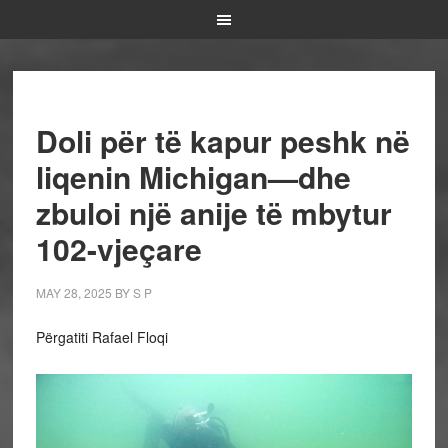
Doli për të kapur peshk në
liqenin Michigan—dhe
zbuloi një anije të mbytur
102-vjeçare
MAY 28, 2025
BY
S P
Përgatiti Rafael Floqi