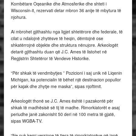
Kombëtare Oqeanike dhe Atmosferike dhe shteti i
Wisconsin-it, rezervati detar mbron 36 anije të mbytura të
njohura.
Ai mbrohet gjithashtu nga ligjet shtetërore dhe federale, të
cilat u ndalojnë zhytësve të heqin, dëmtojnë ose
shkatërrojnë objekte dhe struktura nënujore. Arkeologët
detarë gjithashtu duan që J.C. Ames të listohet në
Regjistrin Shtetëror të Vendeve Historike.
“Për shkak të vendmbytjes ” Pozicioni i saj unik në Liqenin
Michigan, ka potencialin të bëhet një destinacion popullor
për kajak dhe zhytje me maska”, sipas njoftimit.
Arkeologët thonë se J.C. Ames është i pazakontë për
shkak të madhësisë së tij të madhe. Rimorkiatorët e asaj
periudhe janë zakonisht 50 deri në 100 metra të gjatë,
sipas WGBA-TV.
“Ne nuk kemi versione të tjera të rimorkiatorëve që janë