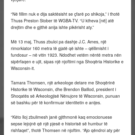
“Në fillim nuk e dija saktësisht se çfarë po shikoja,” i thotë
Thuss Preston Stober të WGBA-TV. “U ktheva [në] atë
drejtim dhe e gjithë anija ishte pikërisht aty.”
Më 13 maj, Thuss zbuloi pa dashje J.C. Ames, një
rimorkiator 160 metra të gjatë që ishte – qëllimisht i
fundosur – në vitin 1923. Ndodhet vetëm nëntë metra nën
sipërfaqen e ujit, sipas një njoftimi nga Shoqëria Historike e
Wisconsin-it.
Tamara Thomsen, një arkeologe detare me Shoqërinë
Historike të Wisconsin, dhe Brendon Baillod, president i
Shoqatës së Arkeologjisë Nënujore të Wisconsin, punuan
së bashku për të konfirmuar identitetin e anijes.
“Këto lloj zbulimesh janë gjithmonë kaq emocionuese
sepse lejojnë që një pjesë e historisë së humbur të
rishfaqet”, thotë Thomsen në njoftim. “Ajo qëndroi aty për