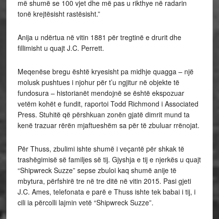
më shumë se 100 vjet dhe më pas u rikthye në radarin
tonë krejtësisht rastësisht.”
Anija u ndërtua në vitin 1881 për tregtinë e drurit dhe
fillimisht u quajt J.C. Perrett.
Meqenëse bregu është kryesisht pa midhje quagga – një
molusk pushtues i njohur për t’u ngjitur në objekte të
fundosura – historianët mendojnë se është ekspozuar
vetëm kohët e fundit, raportoi Todd Richmond i Associated
Press. Stuhitë që përshkuan zonën gjatë dimrit mund ta
kenë trazuar rërën mjaftueshëm sa për të zbuluar rrënojat.
Për Thuss, zbulimi ishte shumë i veçantë për shkak të
trashëgimisë së familjes së tij. Gjyshja e tij e njerkës u quajt
“Shipwreck Suzze” sepse zbuloi kaq shumë anije të
mbytura, përfshirë tre në tre ditë në vitin 2015. Pasi gjeti
J.C. Ames, telefonata e parë e Thuss ishte tek babai i tij, i
cili ia përcolli lajmin vetë “Shipwreck Suzze”.