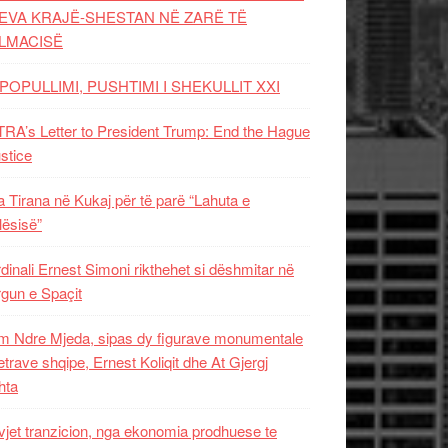
EVA KRAJË-SHESTAN NË ZARË TË
LMACISË
POPULLIMI, PUSHTIMI I SHEKULLIT XXI
RA’s Letter to President Trump: End the Hague
ustice
 Tirana në Kukaj për të parë “Lahuta e
ësisë”
dinali Ernest Simoni rikthehet si dëshmitar në
gun e Spaçit
 Ndre Mjeda, sipas dy figurave monumentale
letrave shqipe, Ernest Koliqit dhe At Gjergj
hta
vjet tranzicion, nga ekonomia prodhuese te