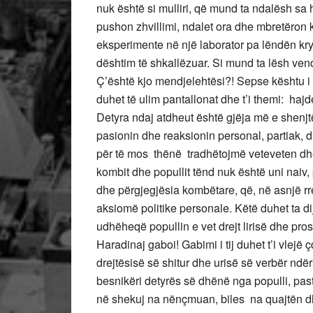
nuk është si mulliri, që mund ta ndalësh sa 
pushon zhvillimi, ndalet ora dhe mbretëron 
eksperimente në një laborator pa lëndën krye
dështim të shkallëzuar. Si mund ta lësh vend
Ç’është kjo mendjelehtësi?! Sepse kështu i 
duhet të ulim pantallonat dhe t’i themi: hajd
Detyra ndaj atdheut është gjëja më e shenj
pasionin dhe reaksionin personal, partiak, 
për të mos thënë tradhëtojmë veteveten dhe
kombit dhe popullit tënd nuk është uni naiv,
dhe përgjegjësia kombëtare, që, në asnjë 
aksiomë politike personale. Këtë duhet ta di
udhëheqë popullin e vet drejt lirisë dhe prosp
Haradinaj gaboi! Gabimi i tij duhet t’i vlejë
drejtësisë së shitur dhe urisë së verbër nd
besnikëri detyrës së dhënë nga populli, past
në shekuj na nënçmuan, biles na quajtën d