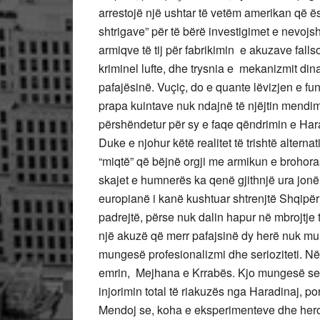
arrestojë një ushtar të vetëm amerikan që ës
shtrigave” për të bërë investigimet e nevojs
armiqve të tij për fabrikimin e akuzave fall
kriminel lufte, dhe trysnia e mekanizmit di
pafajësinë. Vuçiç, do e quante lëvizjen e fun
prapa kuintave nuk ndajnë të njëjtin mendim
përshëndetur për sy e faqe qëndrimin e Hara
Duke e njohur këtë realitet të trishtë alterna
“miqtë” që bëjnë orgji me armikun e brohorasin
skajet e humnerës ka qenë gjithnjë ura jonë 
europianë i kanë kushtuar shtrenjtë Shqipër
padrejtë, përse nuk dalin hapur në mbrojtje
një akuzë që merr pafajsinë dy herë nuk mun
mungesë profesionalizmi dhe serioziteti. Në 
emrin, Mejhana e Krrabës. Kjo mungesë serioz
injorimin total të riakuzës nga Haradinaj, por
Mendoj se, koha e eksperimenteve dhe heroiz