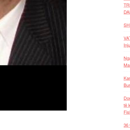
TR
DA
SH
VAT
Inj
Nga
Mal
Kar
Bur
Dom
të 
Fis
36 