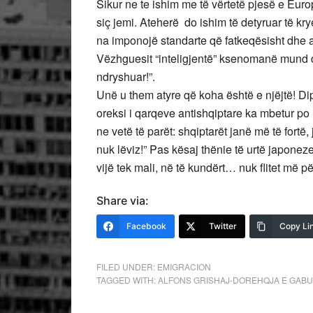
Sikur ne te ishim me të vërtetë pjesë e Eur
siç jemi. Ateherë do ishim të detyruar të kr
na imponojë standarte që fatkeqësisht dhe a
Vëzhguesit “inteligjentë” ksenomanë mund 
ndryshuar!”.
Unë u them atyre që koha është e njëjtë! D
oreksi i qarqeve antishqiptare ka mbetur po i
ne vetë të parët: shqiptarët janë më të fortë,
nuk lëviz!” Pas kësaj thënie të urtë japoneze 
vijë tek mali, në të kundërt… nuk flitet më për 
Share via:
Facebook
Twitter
Copy Li
FILED UNDER:
EMIGRACION
TAGGED WITH:
ALFONS GRISHAJ-DOREHQJA E GAB