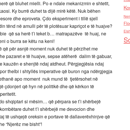
herë që bluhet mielli. Po e ndale mekanizmin e shtetit,
Ko
kaosi. Ky burrë duhet ta dijë mirë këtë. Nuk bëhen
Nen
sore dhe eproveta. Çdo eksperiment i tillë sjell
Flo
in tënd në amulli për të plotësuar kapriçot e të huajve?
Els
bie që sa herë t’i teket b… matrapazëve të huaj, ne
So
eni o burra se këtu na keni!
të që për asnjë moment nuk duhet të përzihet me
dhe pazaret e të huajve, sepse atëherë dalim të gabuar,
 kauzën e shenjtë ndaj atdheut. Përgjegjësia ndaj
 por thelbi i shtyllës imperative që buron nga ndërgjegja
rrethanë apo moment nuk mund të tjetërsohet në
jë çdonjeri që hyn në politikë dhe që kërkon të
eritetit.
 çdo shqiptari si mësim… që përpara se t’i shërbejë
ërkombëtare duhet t’i shërbejë me devocion dhe
aj të ushqejë oreksin e portave të dallaverëxhinjve që
he “Njerëz me bisht”!