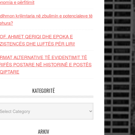
nomia e përfitimit
dihmon krijimtaria në zbulimin e potencialeve të
ehura?
OF. AHMET QERIQI DHE EPOKA E
ZISTENCЁS DHE LUFTЁS PЁR LIRI!
RMAT ALTERNATIVE TË EVIDENTIMIT TË
RIFËS POSTARE NË HISTORINË E POSTËS
QIPTARE
KATEGORITË
egoritë
ARKIV