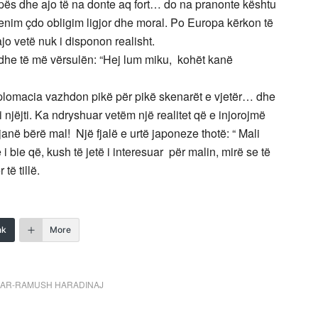
opës dhe ajo të na donte aq fort… do na pranonte kështu
yenim çdo obligim ligjor dhe moral. Po Europa kërkon të
jo vetë nuk i disponon realisht.
dhe të më vërsulën: “Hej lum miku, kohët kanë
iplomacia vazhdon pikë për pikë skenarët e vjetër… dhe
 njëjti. Ka ndryshuar vetëm një realitet që e injorojmë
 janë bërë mal! Një fjalë e urtë japoneze thotë: “ Mali
i bie që, kush të jetë i interesuar për malin, mirë se të
të tillë.
nk
More
UAR-RAMUSH HARADINAJ