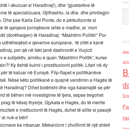
htë i akuzuar si Haradinaj!), dhe “gjuetarëve të
Ark
hme të specializuara. Gjithashtu, ia dha dhe privilegjin
so. Dhe pse Karla Del Ponte, do e përkufizonte si
nak të qarqeve jomiqësore ishte e madhe, ai mori
dit (dorëheqjen) të Haradinaj: “Mashtrim Politik!” Por
 udhëheqësit e qeverive europiane, të cilët e kanë
dinaj, por që në fakt janë dashnorët e Vuçicit.
alba
tiv e subjektiv, armiku e quan “Mashtrim Politik”, kurse
asll
?! Ky është kulmi i prostitucionit politik. Litari në dy
B
për të kaluar në Europë. Flip-flapet e politikanëve
isë. Nëse këto politikanë e quajnë vendimin e Hagës të
d
 të Haradinaj? Dihet botërisht dhe nga kalamajtë se për
d të bëhen më investigime të tjera, sepse tregohet
Env
prag të kësaj thyerje, Gjykata e Hagës, do të merrte
Fa
iteti e institucionit të Hagës, duhet të sillte si pasojë
ra
 ai nuk e bëri!
mave ka mbaruar. Mekanizmi i zhvillimit të një shteti
Inte