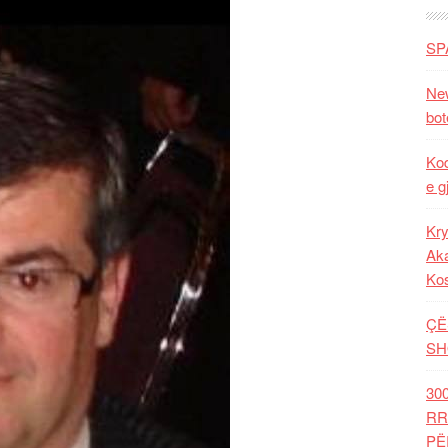
SP
New
bot
Kod
e g
Kry
Aka
Ko
ÇË
SH
30
RR
PË