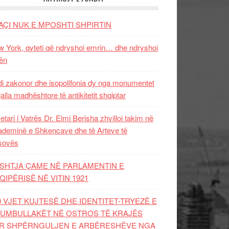
AÇI NUK E MPOSHTI SHPIRTIN
 York, qyteti që ndryshoi emrin… dhe ndryshoi
ën
i zakonor dhe isopolifonia dy nga monumentet
jalla madhështore të antikitetit shqiptar
etari i Vatrës Dr. Elmi Berisha zhvilloi takim në
deminë e Shkencave dhe të Arteve të
sovës
SHTJA ÇAME NË PARLAMENTIN E
QIPËRISË NË VITIN 1921
0 VJET KUJTESË DHE IDENTITET-TRYEZË E
UMBULLAKËT NË OSTROS TË KRAJËS
R SHPËRNGULJEN E ARBËRESHËVE NGA