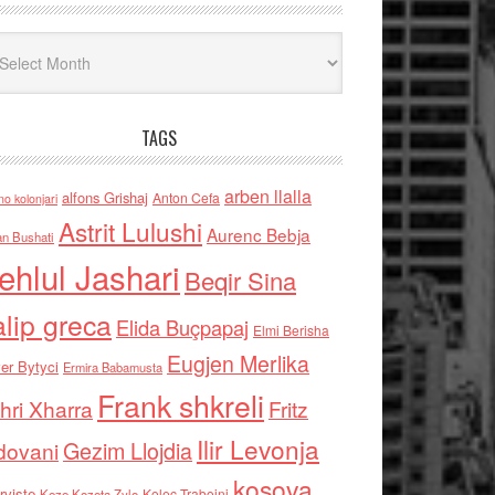
iv
TAGS
arben llalla
alfons Grishaj
Anton Cefa
no kolonjari
Astrit Lulushi
Aurenc Bebja
an Bushati
ehlul Jashari
Beqir Sina
alip greca
Elida Buçpapaj
Elmi Berisha
Eugjen Merlika
er Bytyci
Ermira Babamusta
Frank shkreli
hri Xharra
Fritz
Ilir Levonja
Gezim Llojdia
dovani
kosova
rviste
Kolec Traboini
Keze Kozeta Zylo