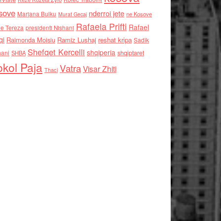
sove
nderroi jete
Marjana Bulku
ne Kosove
Murat Gecaj
Rafaela Prifti
Rafael
e Tereza
presidenti Nishani
qi
Raimonda Moisiu
Ramiz Lushaj
reshat kripa
Sadik
Shefqet Kercelli
shqiperia
hani
shqiptaret
SHBA
kol Paja
Vatra
Visar Zhiti
Thaci