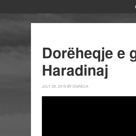
Dorëheqje e 
Haradinaj
JULY 28, 2019
BY
DGRECA