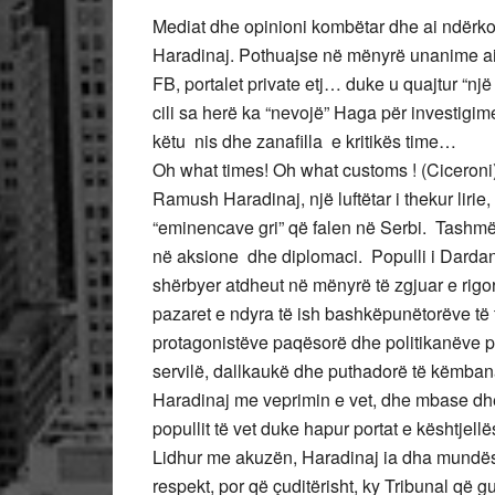
Mediat dhe opinioni kombëtar dhe ai ndërko
Haradinaj. Pothuajse në mënyrë unanime ai
FB, portalet private etj… duke u quajtur “një 
cili sa herë ka “nevojë” Haga për investigi
këtu nis dhe zanafilla e kritikës time…
Oh what times! Oh what customs ! (Ciceroni
Ramush Haradinaj, një luftëtar i thekur lirie
“eminencave gri” që falen në Serbi. Tashmë a
në aksione dhe diplomaci. Populli i Dardani
shërbyer atdheut në mënyrë të zgjuar e rigor
pazaret e ndyra të ish bashkëpunëtorëve të t
protagonistëve paqësorë dhe politikanëve pro
servilë, dallkaukë dhe puthadorë të këmbana
Haradinaj me veprimin e vet, dhe mbase dhe 
popullit të vet duke hapur portat e kështjellë
Lidhur me akuzën, Haradinaj ia dha mundësi
respekt, por që çuditërisht, ky Tribunal që 