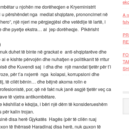
eko
mbëtar u njohën me dorëheqjen e Kryeministrit
 u përshëndet nga mediat shqiptare, prononcimet në
A n
hero”, një njeri me përgjegjësi dhe vetëdije të lartë, i
fsh
me dhe pyetje ekstra… ai jep dorëheqje. Pikërisht
PR
RE
)
, nuk duhet të binte në grackat e anti-shqiptarëve dhe
FO
i e kishte përvojën dhe nuhatjen e politikanit të rritur
TA
së dhe Kuvendi saj i dha dhe një mandat tjetër për t’i
SH
oze, për t’a nxjerrë nga kolapsi, korrupsioni dhe
ij, të cilët bënin… dhe bëjnë akoma rolin e
fesionistë, por, që në fakt nuk janë asgjë tjetër veç ca
ve të vjetra antikombëtare.
Kat
këshillat e këqija, i bëri një dëm të konsiderueshëm
s për kalin trojan.
në disa herë Gjykatës Hagës (për të cilën ruaj
guxon të thërrasë Haradinaj disa herë, nuk guxon të