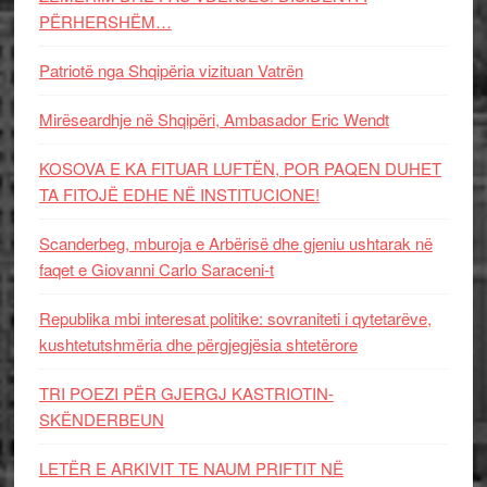
PËRHERSHËM…
Patriotë nga Shqipëria vizituan Vatrën
Mirëseardhje në Shqipëri, Ambasador Eric Wendt
KOSOVA E KA FITUAR LUFTËN, POR PAQEN DUHET
TA FITOJË EDHE NË INSTITUCIONE!
Scanderbeg, mburoja e Arbërisë dhe gjeniu ushtarak në
faqet e Giovanni Carlo Saraceni-t
Republika mbi interesat politike: sovraniteti i qytetarëve,
kushtetutshmëria dhe përgjegjësia shtetërore
TRI POEZI PËR GJERGJ KASTRIOTIN-
SKËNDERBEUN
LETËR E ARKIVIT TE NAUM PRIFTIT NË