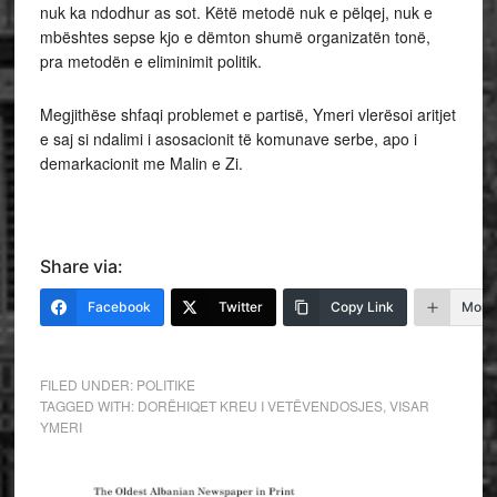
nuk ka ndodhur as sot. Këtë metodë nuk e pëlqej, nuk e
mbështes sepse kjo e dëmton shumë organizatën tonë,
pra metodën e eliminimit politik.
Megjithëse shfaqi problemet e partisë, Ymeri vlerësoi aritjet
e saj si ndalimi i asosacionit të komunave serbe, apo i
demarkacionit me Malin e Zi.
Share via:
Facebook
Twitter
Copy Link
More
FILED UNDER:
POLITIKE
TAGGED WITH:
DORËHIQET KREU I VETËVENDOSJES
,
VISAR
YMERI