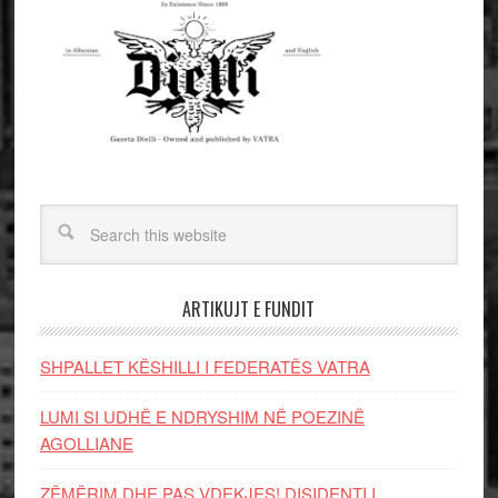
ARTIKUJT E FUNDIT
SHPALLET KËSHILLI I FEDERATËS VATRA
LUMI SI UDHË E NDRYSHIM NË POEZINË
AGOLLIANE
ZËMËRIM DHE PAS VDEKJES! DISIDENTI I