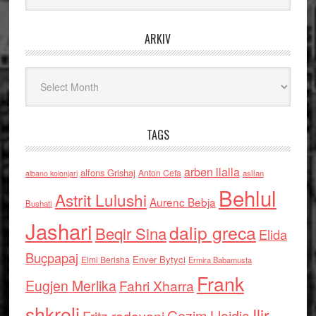
ARKIV
Arkiv
TAGS
arben llalla
alfons Grishaj
Anton Cefa
asllan
albano kolonjari
Behlul
Astrit Lulushi
Aurenc Bebja
Bushati
Jashari
dalip greca
Beqir Sina
Elida
Buçpapaj
Enver Bytyci
Elmi Berisha
Ermira Babamusta
Frank
Eugjen Merlika
Fahri Xharra
shkreli
Ilir
Gezim Llojdia
Fritz radovani