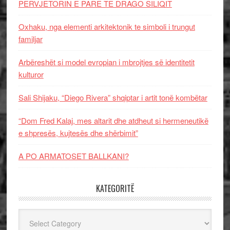
PERVJETORIN E PARE TE DRAGO SILIQIT
Oxhaku, nga elementi arkitektonik te simboli i trungut
familjar
Arbëreshët si model evropian i mbrojtjes së identitetit
kulturor
Sali Shijaku, “Diego Rivera” shqiptar i artit tonë kombëtar
“Dom Fred Kalaj, mes altarit dhe atdheut si hermeneutikë
e shpresës, kujtesës dhe shërbimit”
A PO ARMATOSET BALLKANI?
KATEGORITË
Kategoritë