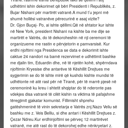
udhëtimi ishin dekorimet që bëri Presidenti i Republikës, z.
Bujar Nishani për martirët vatranë.A mund t’u jepni më
shumë hollësi vatranëve përecurinë e asaj vizite?
Dr. Gjon Buçaj- Po, ai ishte qëllimi.Që në shtator kur ishte
në New York, president Nishani na kishte ba me dije se
martirët e Vatrës, do të dekoroheshin në nji ceremoni të
organizueme me rastin e përvjetorin e pamvarsisë. Kur
erdhi njoftimi nga Presidenca se data e dekorimit ishte
caktue 24 nandori na bamë rezervimet e udhëtimit bashke
me djalin tim, Eduardin dhe, në të njetën kohë, shpërndava
njoftimin Kryesise dhe antarëve të Këshillit Drejtues me
sygjerimin se do të ishte mirë që kushdo kishte mundsi të
udhëtonte në atë rast për në Tiranë, për të marrë pjesë në
ceremoninë ku kreu i shtetit shqiptar do të nderonte pas
vdekjes disa vatranë të cilët kishin ra viktima të pafajshme
tëregjimit gjakatar komunist. Fillimisht shprehu
gatëshmeninë të vinin sekretarja e Vatrës znj.Nazo Veliu së
bashku me z. Veis Belliu, si dhe antari i Këshillit Drejtues z.
Çezar Ndreu.Kur erdhinjoftimi se përveç 12 martirëvet
vatranë, me atë rast do të dekorohej edhe nënkryetari z.