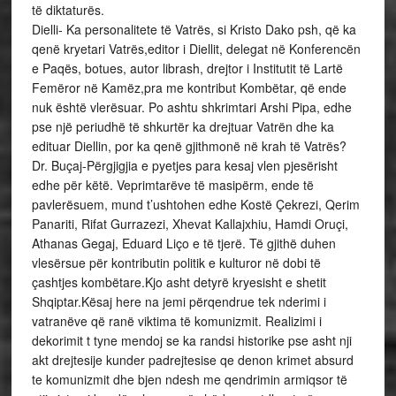
të diktaturës.
Dielli- Ka personalitete të Vatrës, si Kristo Dako psh, që ka
qenë kryetari Vatrës,editor i Diellit, delegat në Konferencën
e Paqës, botues, autor librash, drejtor i Institutit të Lartë
Femëror në Kamëz,pra me kontribut Kombëtar, që ende
nuk është vlerësuar. Po ashtu shkrimtari Arshi Pipa, edhe
pse një periudhë të shkurtër ka drejtuar Vatrën dhe ka
edituar Diellin, por ka qenë gjithmonë në krah të Vatrës?
Dr. Buçaj-Përgjigjia e pyetjes para kesaj vlen pjesërisht
edhe për këtë. Veprimtarëve të masipërm, ende të
pavlerësuem, mund t’ushtohen edhe Kostë Çekrezi, Qerim
Panariti, Rifat Gurrazezi, Xhevat Kallajxhiu, Hamdi Oruçi,
Athanas Gegaj, Eduard Liço e të tjerë. Të gjithë duhen
vlesërsue për kontributin politik e kulturor në dobi të
çashtjes kombëtare.Kjo asht detyrë kryesisht e shetit
Shqiptar.Kësaj here na jemi përqendrue tek nderimi i
vatranëve që ranë viktima të komunizmit. Realizimi i
dekorimit t tyne mendoj se ka randsi historike pse asht nji
akt drejtesije kunder padrejtesise qe denon krimet absurd
te komunizmit dhe bjen ndesh me qendrimin armiqsor të