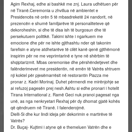
Agim Rexhaj, edhe ai bashkë me znj. Laura udhëtuen për
në Tiranë.Ceremonia u zhvillua në ambientet e
Presidencës në orën 5 të mbasdreketë 24 nandorit, në
prezencën e shumë familjarëve të personaliteteve që
dekoroheshin, si dhe të disa ish të burgosun dhe të
persekutuem politikë. Takimi ishte i ngarkuem me
emocione dhe për ne ishte gjithashtu nder që takonim
farefisin e atyne atdhetarëve të cilët kanë qenë gjithëmonë
inspirim për ne me veprimtarinë e tyne në shërbim të
shqiptarizmit. Mbas ceremonise dhe përshëndetjevet dhe
falënderimevet me presidentin, në emën të Vatrës shtruem
nji koktel për pjesëmarrësit në restorantin Piazza me
pronar z. Kadri Morinaj. Duhet përmendi me mirënjohje se
ai refuzoj pagesën prej nesh.Ashtu si edhe pronari i hotelit
Tirana International z. Ramë Geci nuk pranoi pagesat nga
unë, as nga nenkryetari Rexhaj për dy dhomat gjatë kohës
që qëndruem në Tiranë. I falenderojmë.
Dielli-Si dhe kur lindi ideja për dekorimin e martirëve të
Vatrës?
Dr. Buçaj- Kujtimi i atyne që e themeluen Vatrën dhe e