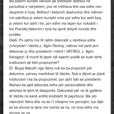
atij sistemi kundër vlerave që shërbyen atdheut në
periudhat e ndryshem, pra në rrethana lirie ose edhe nen
okupimin e huej. Atdheut i keborxh dashunine dhe ndimen
me sakrifica jo vetem kurasht mire por edhe kur asht keq,
jo vetem kur asht i lre, por edhe ma teper kur nukasht i
lire.Prandej dekorimi i tyne ka qenë detyrë morale dhe
juridike.
Dielli- Po ashtu me të njëtin dekoratë u vlerësua edhe
zv/kryetari i Vatrës,z. Agim Rexhaj, ndërsa më parë jeni
dekoruar ju dhe presidenti i nderit i VATRES, z. Agim
Karagjozi. A mund të jepet një sqarim publik se kush ishte
institucioni që bëri propozimet?
Dr. Buçaj-Askush nga Vatra nuk ka ba propozim për
dekorime, përveç martirëvet të Vatrës. Nuk e dijmë se çfarë
institucioni i ka ba propozimet, por asht fakt se presidenti
Nishani ka sjell dekorata edhe për personalitete dhe
aktivista të tjerë të diasporës. Dekoratat për ne të gjallëve
të Vatrës na kanë ardhë krejtsisht të paprituna. Me ato
nderohet Vatra dhe na do t’i mbajme me pervujtni, tue dijte
se ka shume te tjere me merita sa na, ne mos edhe ma
shume se na.