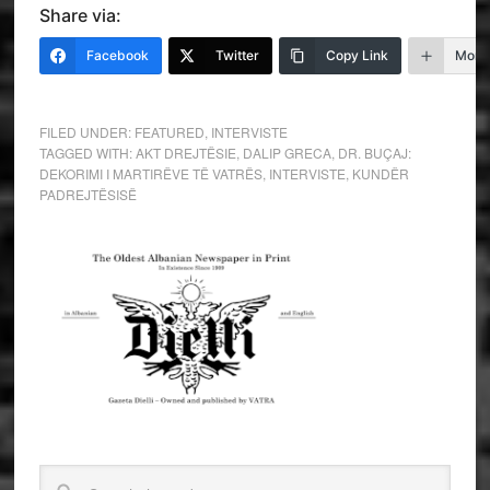
Share via:
Facebook
Twitter
Copy Link
More
FILED UNDER:
FEATURED
,
INTERVISTE
TAGGED WITH:
AKT DREJTËSIE
,
DALIP GRECA
,
DR. BUÇAJ:
DEKORIMI I MARTIRËVE TË VATRËS
,
INTERVISTE
,
KUNDËR
PADREJTËSISË