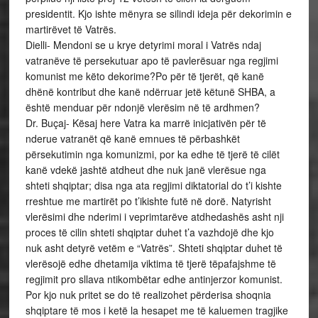
presidentit. Kjo ishte mënyra se silindi ideja për dekorimin e
martirëvet të Vatrës.
Dielli- Mendoni se u krye detyrimi moral i Vatrës ndaj
vatranëve të persekutuar apo të pavlerësuar nga regjimi
komunist me këto dekorime?Po për të tjerët, që kanë
dhënë kontribut dhe kanë ndërruar jetë këtunë SHBA, a
është menduar për ndonjë vlerësim në të ardhmen?
Dr. Buçaj- Kësaj here Vatra ka marrë inicjativën për të
nderue vatranët që kanë emnues të përbashkët
përsekutimin nga komunizmi, por ka edhe të tjerë të cilët
kanë vdekë jashtë atdheut dhe nuk janë vlerësue nga
shteti shqiptar; disa nga ata regjimi diktatorial do t’i kishte
rreshtue me martirët po t’ikishte futë në dorë. Natyrisht
vlerësimi dhe nderimi i veprimtarëve atdhedashës asht nji
proces të cilin shteti shqiptar duhet t’a vazhdojë dhe kjo
nuk asht detyrë vetëm e “Vatrës”. Shteti shqiptar duhet të
vlerësojë edhe dhetamija viktima të tjerë tëpafajshme të
regjimit pro sllava ntikombëtar edhe antinjerzor komunist.
Por kjo nuk pritet se do të realizohet përderisa shoqnia
shqiptare të mos i ketë la hesapet me të kaluemen tragjike