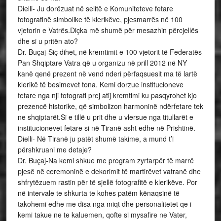
Dielli- Ju dorëzuat në selitë e Komuniteteve fetare
fotografinë simbolike të klerikëve, pjesmarrës në 100
vjetorin e Vatrës.Diçka më shumë për mesazhin përcjellës
dhe si u pritën ato?
Dr. Buçaj-Siç dihet, në kremtimit e 100 vjetorit të Federatës
Pan Shqiptare Vatra që u organizu në prill 2012 në NY
kanë qenë prezent në vend nderi përfaqsuesit ma të lartë
klerikë të besimevet tona. Kemi dorzue institucioneve
fetare nga nji fotografi prej atij kremtimi ku pasqyrohet kjo
prezencë historike, që simbolizon harmoninë ndërfetare tek
ne shqiptarët.Si e tillë u prit dhe u vlersue nga titullarët e
institucionevet fetare si në Tiranë asht edhe në Prishtinë.
Dielli- Në Tiranë ju patët shumë takime, a mund t’i
përshkruani me detaje?
Dr. Buçaj-Na kemi shkue me program zyrtarpër të marrë
pjesë në ceremoninë e dekorimit të martirëvet vatranë dhe
shfrytëzuem rastin për të sjellë fotografitë e klerikëve. Por
në intervale te shkurta te kohes patëm kënaqsinë të
takohemi edhe me disa nga miqt dhe personalitetet qe i
kemi takue ne te kaluemen, qofte si mysafire ne Vater,