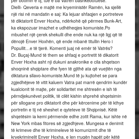
për botimin e tij, tue e ba Vatren bashkebotuese.
Dielli- Qeveria e majtë me kryeministër Ramën, ka sjellë
një risi në mandatin e saj: Ka lejuar shfaqjen e portreteve
të diktatorit Enver Hoxha, ndërkohë që përmes Bunk-Art,
ka ekspozuar imazhet e udhëheqjes komuniste.Po
mbushet një çerek shekulli dhe ende nuk ka një ligj që të
dënojë Enver Hoxhën, që ende mbanë titullin Hero i
Popullit…e të tjerë. Komenti juaj në emër të Vatrës?
Dr. Buçaj-Mund të them se shfaqj e portretit të dikatorit
Enver Hoxha asht nji dukuni anakronike e cila shqetson
shoqninë shqiptare dhe fyen të gjithë ata që vuejtën nga
diktatura sllavo-komuniste.Mund të ju kujtohet se para
zgjedhëjeve të vitit kaluem Vatra pat marrë qendrim kundër
kualcionit të majte, për solidaritet me shtresën e ish të
përndjekunëvet politik, të cilët kishin shprehë shqetsimin
për sllogane pro diktatorit dhe për kërcenime për të kthye
portretin e tij në sheshet e qyteteve të Shqipnisë. Këtë
shqetësim ia kemi përmende edhe zotit Rama, kur ishte në
New York mbas fitores së zgjedhjeve. Mungesa e denimit
të krimeve dhe të krimineleve të komunizmit dhe të
kryekriminelit Enver Hoxha, e len rrugën hapët për këtë