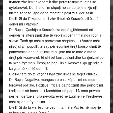
frymen zhvillimit ekonomik dhe permiresimit te jetes se
qytetarevet. Do të shohim shpejt ne se do te jete kjo nji
nisme serioze, apo do të mbetet hipokrizi si deri tash.
Dielli- Si do t’i komentonit zhvillimet në Kosovë, cili është
qëndrimi i Vatrës?
Dr. Buçaj- Çashtja e Kosovës ka qenë gjithëmonë në
qendër të interesimit dhe të veprimit për lirimin nga robnia
sllave. Tash që asht e pamvarun shqetësimi i Vatrës asht
njisoj si ai i popullit te saj: për ecuninë drejt konsolidimit të
pamvarsisë dhe të krijimit të nji jete ma të mirë e ma të
drejt për kosovaret, të cilëvet korrupsioni dhe karrjerizmi po
ia nxen fryemën. Besoj se popullin e Kosoves kjo gjendje e
ka çue në kufi të durimit.
Dielli-Çfare do te veçonit nga zhvillimet ne trojet etnike?
Dr. Buçaj-Negative, mungesa e bashkëpunimt ne mes
forcavet politike. Pozitive, rritja e patriotizmit dhe përforcimi
i ndjenjes së bashkimit kombëtar në popull.Nisma private
per te ndertue shpija nevojtarevet ne Luginen e Presheves,
asht nji drite frymezimi.
Dielli- Si do ta vlerësonte veprimtarinë e Vatrës në mbyllje
të këtij viti kryetari Buçaj?