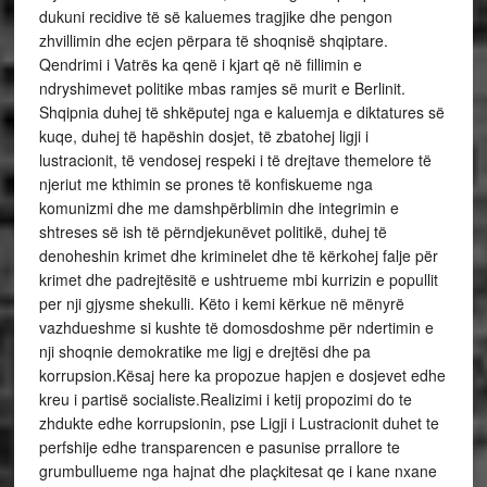
dukuni recidive të së kaluemes tragjike dhe pengon
zhvillimin dhe ecjen përpara të shoqnisë shqiptare.
Qendrimi i Vatrës ka qenë i kjart që në fillimin e
ndryshimevet politike mbas ramjes së murit e Berlinit.
Shqipnia duhej të shkëputej nga e kaluemja e diktatures së
kuqe, duhej të hapëshin dosjet, të zbatohej ligji i
lustracionit, të vendosej respeki i të drejtave themelore të
njeriut me kthimin se prones të konfiskueme nga
komunizmi dhe me damshpërblimin dhe integrimin e
shtreses së ish të përndjekunëvet politikë, duhej të
denoheshin krimet dhe kriminelet dhe të kërkohej falje për
krimet dhe padrejtësitë e ushtrueme mbi kurrizin e popullit
per nji gjysme shekulli. Këto i kemi kërkue në mënyrë
vazhdueshme si kushte të domosdoshme për ndertimin e
nji shoqnie demokratike me ligj e drejtësi dhe pa
korrupsion.Kësaj here ka propozue hapjen e dosjevet edhe
kreu i partisë socialiste.Realizimi i ketij propozimi do te
zhdukte edhe korrupsionin, pse Ligji i Lustracionit duhet te
perfshije edhe transparencen e pasunise prrallore te
grumbullueme nga hajnat dhe plaçkitesat qe i kane nxane