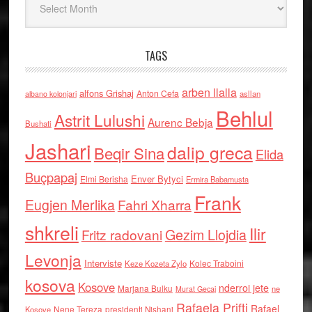
TAGS
arben llalla
alfons Grishaj
Anton Cefa
asllan
albano kolonjari
Behlul
Astrit Lulushi
Aurenc Bebja
Bushati
Jashari
dalip greca
Beqir Sina
Elida
Buçpapaj
Enver Bytyci
Elmi Berisha
Ermira Babamusta
Frank
Eugjen Merlika
Fahri Xharra
shkreli
Ilir
Gezim Llojdia
Fritz radovani
Levonja
Interviste
Kolec Traboini
Keze Kozeta Zylo
kosova
Kosove
nderroi jete
Marjana Bulku
ne
Murat Gecaj
Rafaela Prifti
Rafael
Nene Tereza
Kosove
presidenti Nishani