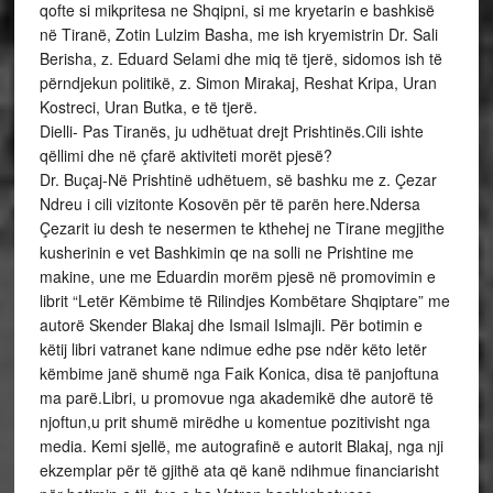
qofte si mikpritesa ne Shqipni, si me kryetarin e bashkisë
në Tiranë, Zotin Lulzim Basha, me ish kryemistrin Dr. Sali
Berisha, z. Eduard Selami dhe miq të tjerë, sidomos ish të
përndjekun politikë, z. Simon Mirakaj, Reshat Kripa, Uran
Kostreci, Uran Butka, e të tjerë.
Dielli- Pas Tiranës, ju udhëtuat drejt Prishtinës.Cili ishte
qëllimi dhe në çfarë aktiviteti morët pjesë?
Dr. Buçaj-Në Prishtinë udhëtuem, së bashku me z. Çezar
Ndreu i cili vizitonte Kosovën për të parën here.Ndersa
Çezarit iu desh te nesermen te kthehej ne Tirane megjithe
kusherinin e vet Bashkimin qe na solli ne Prishtine me
makine, une me Eduardin morëm pjesë në promovimin e
librit “Letër Këmbime të Rilindjes Kombëtare Shqiptare” me
autorë Skender Blakaj dhe Ismail Islmajli. Për botimin e
këtij libri vatranet kane ndimue edhe pse ndër këto letër
këmbime janë shumë nga Faik Konica, disa të panjoftuna
ma parë.Libri, u promovue nga akademikë dhe autorë të
njoftun,u prit shumë mirëdhe u komentue pozitivisht nga
media. Kemi sjellë, me autografinë e autorit Blakaj, nga nji
ekzemplar për të gjithë ata që kanë ndihmue financiarisht