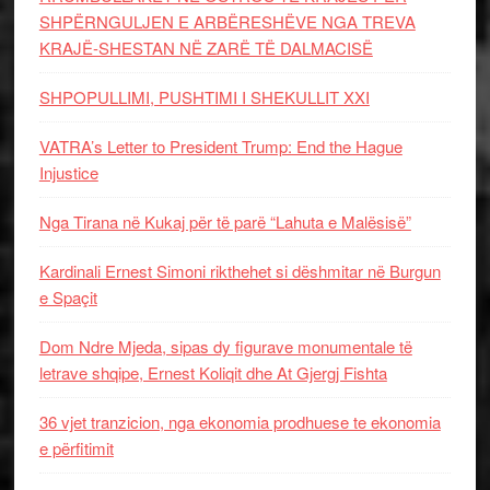
SHPËRNGULJEN E ARBËRESHËVE NGA TREVA
KRAJË-SHESTAN NË ZARË TË DALMACISË
SHPOPULLIMI, PUSHTIMI I SHEKULLIT XXI
VATRA’s Letter to President Trump: End the Hague
Injustice
Nga Tirana në Kukaj për të parë “Lahuta e Malësisë”
Kardinali Ernest Simoni rikthehet si dëshmitar në Burgun
e Spaçit
Dom Ndre Mjeda, sipas dy figurave monumentale të
letrave shqipe, Ernest Koliqit dhe At Gjergj Fishta
36 vjet tranzicion, nga ekonomia prodhuese te ekonomia
e përfitimit