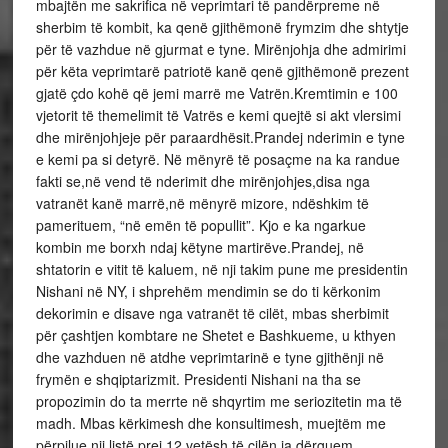
mbajtën me sakrifica në veprimtari të pandërpreme në
sherbim të kombit, ka qenë gjithëmonë frymzim dhe shtytje
për të vazhdue në gjurmat e tyne. Mirënjohja dhe admirimi
për këta veprimtarë patriotë kanë qenë gjithëmonë prezent
gjatë çdo kohë që jemi marrë me Vatrën.Kremtimin e 100
vjetorit të themelimit të Vatrës e kemi quejtë si akt vlersimi
dhe mirënjohjeje për paraardhësit.Prandej nderimin e tyne
e kemi pa si detyrë. Në mënyrë të posaçme na ka randue
fakti se,në vend të nderimit dhe mirënjohjes,disa nga
vatranët kanë marrë,në mënyrë mizore, ndëshkim të
pamerituem, “në emën të popullit”. Kjo e ka ngarkue
kombin me borxh ndaj këtyne martirëve.Prandej, në
shtatorin e vitit të kaluem, në nji takim pune me presidentin
Nishani në NY, i shprehëm mendimin se do ti kërkonim
dekorimin e disave nga vatranët të cilët, mbas sherbimit
për çashtjen kombtare ne Shetet e Bashkueme, u kthyen
dhe vazhduen në atdhe veprimtarinë e tyne gjithënji në
frymën e shqiptarizmit. Presidenti Nishani na tha se
propozimin do ta merrte në shqyrtim me seriozitetin ma të
madh. Mbas kërkimesh dhe konsultimesh, muejtëm me
përpilue nji listë prej 12 vetësh të cilën ia dërguem