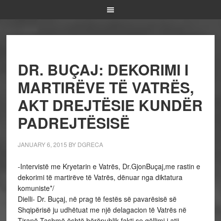
DR. BUÇAJ: DEKORIMI I
MARTIRËVE TË VATRËS,
AKT DREJTËSIE KUNDËR
PADREJTËSISË
JANUARY 6, 2015
BY
DGRECA
-Intervistë me Kryetarin e Vatrës, Dr.GjonBuçaj,me rastin e
dekorimi të martirëve të Vatrës, dënuar nga diktatura
komuniste*/
Dielli- Dr. Buçaj, në prag të festës së pavarësisë së
Shqipërisë ju udhëtuat me një delagacion të Vatrës në
Tiranë.Tashmë është bërëpublik fakti se qëllimi i atij