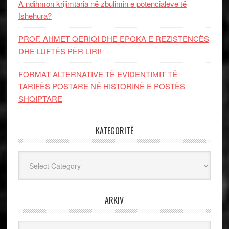
A ndihmon krijimtaria në zbulimin e potencialeve të
fshehura?
PROF. AHMET QERIQI DHE EPOKA E REZISTENCЁS
DHE LUFTЁS PЁR LIRI!
FORMAT ALTERNATIVE TË EVIDENTIMIT TË
TARIFËS POSTARE NË HISTORINË E POSTËS
SHQIPTARE
KATEGORITË
Kategoritë
ARKIV
Arkiv