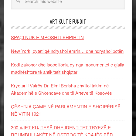
ARTIKUJT E FUNDIT
SPAÇI NUK E MPOSHTI SHPIRTIN
New York, qyteti që ndryshoi emrin… dhe ndryshoi botën
Kodi zakonor dhe isopolifonia dy nga monumentet e gjalla
madhështore të antikitetit shqiptar
Kryetari i Vatrës Dr. Elmi Berisha zhvilloi takim në
Akademinë e Shkencave dhe të Arteve të Kosovës
ÇËSHTJA ÇAME NË PARLAMENTIN E SHQIPËRISË
NË VITIN 1921
300 VJET KUJTESË DHE IDENTITET-TRYEZË E
RRUMBULLAKËT NË OSTROS TË KRAJËS PËR