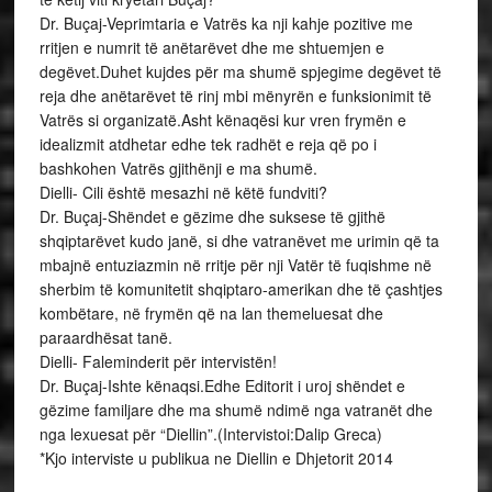
Dr. Buçaj-Veprimtaria e Vatrës ka nji kahje pozitive me
rritjen e numrit të anëtarëvet dhe me shtuemjen e
degëvet.Duhet kujdes për ma shumë spjegime degëvet të
reja dhe anëtarëvet të rinj mbi mënyrën e funksionimit të
Vatrës si organizatë.Asht kënaqësi kur vren frymën e
idealizmit atdhetar edhe tek radhët e reja që po i
bashkohen Vatrës gjithënji e ma shumë.
Dielli- Cili është mesazhi në këtë fundviti?
Dr. Buçaj-Shëndet e gëzime dhe suksese të gjithë
shqiptarëvet kudo janë, si dhe vatranëvet me urimin që ta
mbajnë entuziazmin në rritje për nji Vatër të fuqishme në
sherbim të komunitetit shqiptaro-amerikan dhe të çashtjes
kombëtare, në frymën që na lan themeluesat dhe
paraardhësat tanë.
Dielli- Faleminderit për intervistën!
Dr. Buçaj-Ishte kënaqsi.Edhe Editorit i uroj shëndet e
gëzime familjare dhe ma shumë ndimë nga vatranët dhe
nga lexuesat për “Diellin”.(Intervistoi:Dalip Greca)
*Kjo interviste u publikua ne Diellin e Dhjetorit 2014