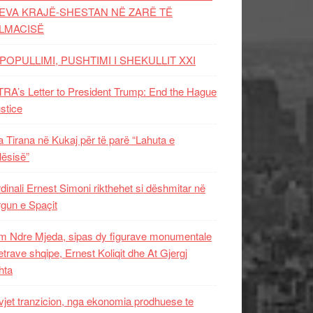
EVA KRAJË-SHESTAN NË ZARË TË
LMACISË
POPULLIMI, PUSHTIMI I SHEKULLIT XXI
RA’s Letter to President Trump: End the Hague
ustice
 Tirana në Kukaj për të parë “Lahuta e
ësisë”
dinali Ernest Simoni rikthehet si dëshmitar në
gun e Spaçit
 Ndre Mjeda, sipas dy figurave monumentale
letrave shqipe, Ernest Koliqit dhe At Gjergj
hta
vjet tranzicion, nga ekonomia prodhuese te