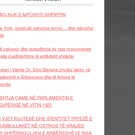
AÇI NUK E MPOSHTI SHPIRTIN
 York, qyteti që ndryshoi emrin… dhe ndryshoi
ën
i zakonor dhe isopolifonia dy nga monumentet
jalla madhështore të antikitetit shqiptar
etari i Vatrës Dr. Elmi Berisha zhvilloi takim në
deminë e Shkencave dhe të Arteve të
sovës
SHTJA ÇAME NË PARLAMENTIN E
QIPËRISË NË VITIN 1921
0 VJET KUJTESË DHE IDENTITET-TRYEZË E
UMBULLAKËT NË OSTROS TË KRAJËS
R SHPËRNGULJEN E ARBËRESHËVE NGA