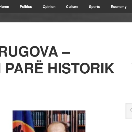
Home
Politics
Opinion
Culture
Sports
Economy
 RUGOVA –
I PARË HISTORIK