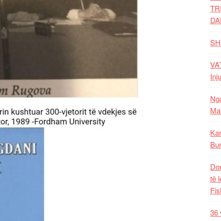
TR
DA
SH
VAT
Inj
Nga
Mal
Kar
Bur
Dom
të 
Fis
36 