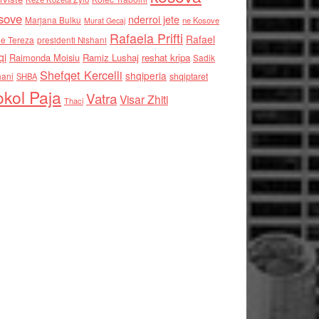
sove
nderroi jete
Marjana Bulku
ne Kosove
Murat Gecaj
Rafaela Prifti
Rafael
e Tereza
presidenti Nishani
qi
Raimonda Moisiu
Ramiz Lushaj
reshat kripa
Sadik
Shefqet Kercelli
shqiperia
hani
shqiptaret
SHBA
kol Paja
Vatra
Visar Zhiti
Thaci