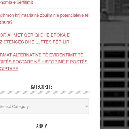
nomia e përfitimit
dihmon krijimtaria në zbulimin e potencialeve të
ehura?
OF. AHMET QERIQI DHE EPOKA E
ZISTENCЁS DHE LUFTЁS PЁR LIRI!
RMAT ALTERNATIVE TË EVIDENTIMIT TË
RIFËS POSTARE NË HISTORINË E POSTËS
QIPTARE
KATEGORITË
egoritë
ARKIV