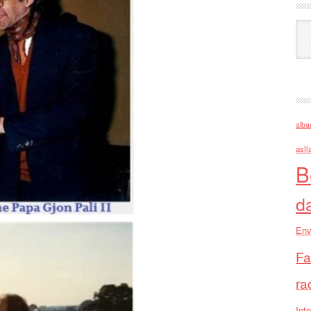
Ark
alba
asll
B
d
Env
Fa
ra
Inte