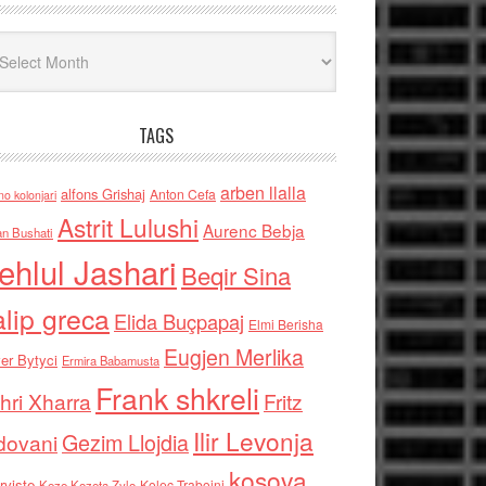
iv
TAGS
arben llalla
alfons Grishaj
Anton Cefa
no kolonjari
Astrit Lulushi
Aurenc Bebja
an Bushati
ehlul Jashari
Beqir Sina
alip greca
Elida Buçpapaj
Elmi Berisha
Eugjen Merlika
er Bytyci
Ermira Babamusta
Frank shkreli
hri Xharra
Fritz
Ilir Levonja
Gezim Llojdia
dovani
kosova
rviste
Kolec Traboini
Keze Kozeta Zylo