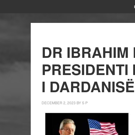
DR IBRAHIM
PRESIDENTI 
I DARDANISË
DECEMBER 2, 2023
BY
S P