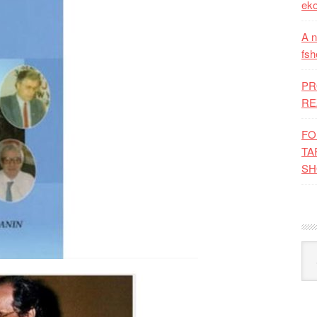
eko
A n
fsh
PR
RE
FO
TA
SH
Kat