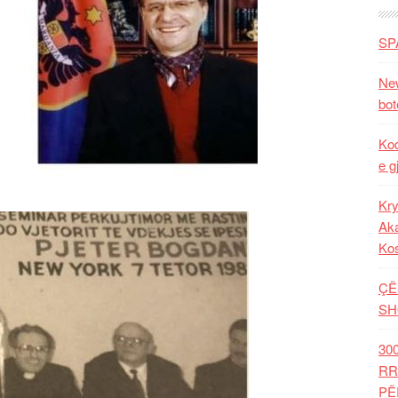
SP
New
bot
Kod
e g
Kry
Aka
Ko
ÇË
SH
30
RR
PË