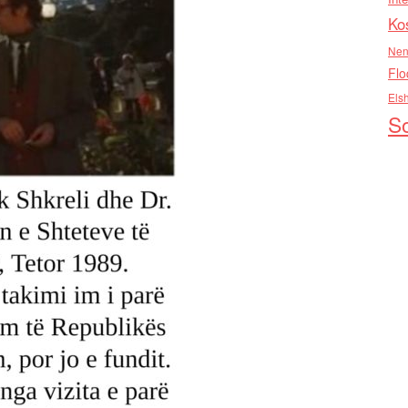
Ko
Nen
Flo
Els
So