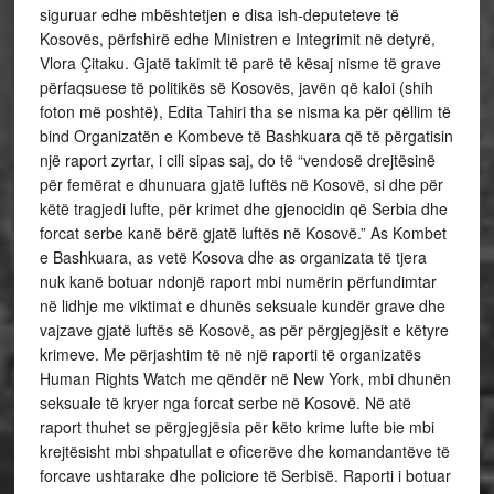
siguruar edhe mbështetjen e disa ish-deputeteve të
Kosovës, përfshirë edhe Ministren e Integrimit në detyrë,
Vlora Çitaku. Gjatë takimit të parë të kësaj nisme të grave
përfaqsuese të politikës së Kosovës, javën që kaloi (shih
foton më poshtë), Edita Tahiri tha se nisma ka për qëllim të
bind Organizatën e Kombeve të Bashkuara që të përgatisin
një raport zyrtar, i cili sipas saj, do të “vendosë drejtësinë
për femërat e dhunuara gjatë luftës në Kosovë, si dhe për
këtë tragjedi lufte, për krimet dhe gjenocidin që Serbia dhe
forcat serbe kanë bërë gjatë luftës në Kosovë.” As Kombet
e Bashkuara, as vetë Kosova dhe as organizata të tjera
nuk kanë botuar ndonjë raport mbi numërin përfundimtar
në lidhje me viktimat e dhunës seksuale kundër grave dhe
vajzave gjatë luftës së Kosovë, as për përgjegjësit e këtyre
krimeve. Me përjashtim të në një raporti të organizatës
Human Rights Watch me qëndër në New York, mbi dhunën
seksuale të kryer nga forcat serbe në Kosovë. Në atë
raport thuhet se përgjegjësia për këto krime lufte bie mbi
krejtësisht mbi shpatullat e oficerëve dhe komandantëve të
forcave ushtarake dhe policiore të Serbisë. Raporti i botuar