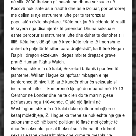
në vitin 2000 thekson gjithashtu se dhuna seksuale në
Kosovë nuk ishte as e rradhë dhe as e izoluar, por përdorej
me qëllim si një instrument lufte për të terrorizuar
popullatën civile shqiptare. “Këto nuk janë incidente të rastit
të kryera nga disa njerëz të çmendur. Dhuna seksuale
është përdorur si instrument lufte dhe duhet të dënohet si i
tillë. Këta individë që kanë kryer këto krime të tmerrshme
duhet që patjetër të sillen para drejtësisë”, ka thënë Regan
Ralph , drejtori ekzekutiv i degës mbi të drejtat e grave
pranë Human Rights Watch.
Ndërkaq, shkurtin që kaloi, Sekretari britanik i punëve të
jashtëme, William Hague ka njoftuar mbajtjen e një
konference të nivelit të lartë kundër dhunës seksuale si
instrument lufte — konferencë kjo që do mbahet më 10-13
Qershor në Londër dhe në të cilën do të marrin pjesë
përfaqsues nga 140-vende. Gjatë një fjalimi në
Washington, shkurtin që kaloi duke njoftuar mbajtjen e
kësaj mbledhjeje, Z. Hague ka thënë se nuk është një gjë e
zakonshme që një burrë politikan të flasë mbi çështje të
dhunës seksuale, por ai theksoi se, “dhuna dhe krimet
seksuale janë kryesisht akte dhe krime të meshkujve