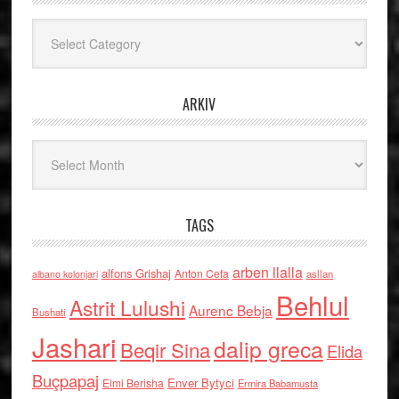
Kategoritë
ARKIV
Arkiv
TAGS
arben llalla
alfons Grishaj
Anton Cefa
asllan
albano kolonjari
Behlul
Astrit Lulushi
Aurenc Bebja
Bushati
Jashari
dalip greca
Beqir Sina
Elida
Buçpapaj
Enver Bytyci
Elmi Berisha
Ermira Babamusta