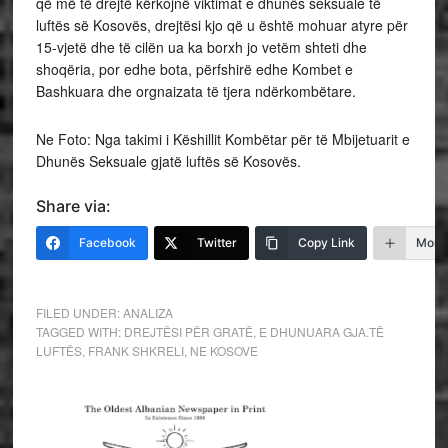
që më të drejtë kërkojnë viktimat e dhunës seksuale të
luftës së Kosovës, drejtësi kjo që u është mohuar atyre për
15-vjetë dhe të cilën ua ka borxh jo vetëm shteti dhe
shoqëria, por edhe bota, përfshirë edhe Kombet e
Bashkuara dhe orgnaizata të tjera ndërkombëtare.
Ne Foto: Nga takimi i Këshillit Kombëtar për të Mbijetuarit e
Dhunës Seksuale gjatë luftës së Kosovës.
Share via:
Facebook
Twitter
Copy Link
More
FILED UNDER:
ANALIZA
TAGGED WITH:
DREJTËSI PËR GRATË
,
E DHUNUARA GJA.TË
LUFTËS
,
FRANK SHKRELI
,
NE KOSOVE