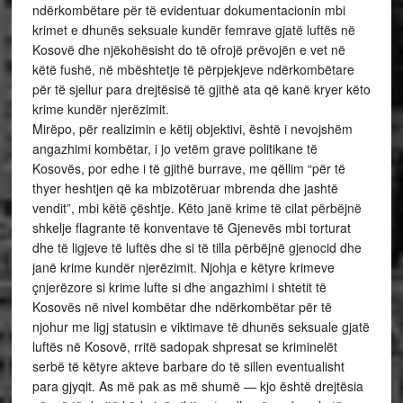
ndërkombëtare për të evidentuar dokumentacionin mbi
krimet e dhunës seksuale kundër femrave gjatë luftës në
Kosovë dhe njëkohësisht do të ofrojë prëvojën e vet në
këtë fushë, në mbështetje të përpjekjeve ndërkombëtare
për të sjellur para drejtësisë të gjithë ata që kanë kryer këto
krime kundër njerëzimit.
Mirëpo, për realizimin e këtij objektivi, është i nevojshëm
angazhimi kombëtar, i jo vetëm grave politikane të
Kosovës, por edhe i të gjithë burrave, me qëllim “për të
thyer heshtjen që ka mbizotëruar mbrenda dhe jashtë
vendit”, mbi këtë çështje. Këto janë krime të cilat përbëjnë
shkelje flagrante të konventave të Gjenevës mbi torturat
dhe të ligjeve të luftës dhe si të tilla përbëjnë gjenocid dhe
janë krime kundër njerëzimit. Njohja e këtyre krimeve
çnjerëzore si krime lufte si dhe angazhimi i shtetit të
Kosovës në nivel kombëtar dhe ndërkombëtar për të
njohur me ligj statusin e viktimave të dhunës seksuale gjatë
luftës në Kosovë, rritë sadopak shpresat se kriminelët
serbë të këtyre akteve barbare do të sillen eventualisht
para gjyqit. As më pak as më shumë — kjo është drejtësia