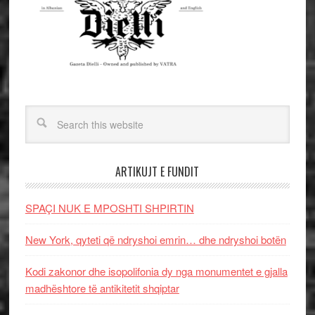
ARTIKUJT E FUNDIT
SPAÇI NUK E MPOSHTI SHPIRTIN
New York, qyteti që ndryshoi emrin… dhe ndryshoi botën
Kodi zakonor dhe isopolifonia dy nga monumentet e gjalla
madhështore të antikitetit shqiptar