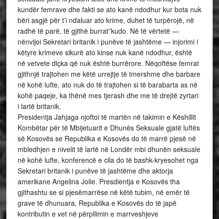
kundër femrave dhe fakti se ato kanë ndodhur kur bota nuk
bëri asgjë për t’i ndaluar ato krime, duhet të turpërojë, në
radhë të parë, të gjithë burrat”kudo. Në të vërtetë —
nënvijoi Sekretari britanik i punëve të jashtëme — injorimi i
këtyre krimeve sikurë ato kinse nuk kanë ndodhur, është
në vetvete diçka që nuk është burrërore. Nëqoftëse femrat
gjithnjë trajtohen me këtë urrejtje të tmershme dhe barbare
në kohë lufte, ato nuk do të trajtohen si të barabarta as në
kohë paqeje, ka thënë mes tjerash dhe me të drejtë zyrtari
i lartë britanik.
Presidentja Jahjaga njoftoi të martën në takimin e Këshillit
Kombëtar për të Mbijetuarit e Dhunës Seksuale gjatë luftës
së Kosovës se Republika e Kosovës do të marrë pjesë në
mbledhjen e nivelit të lartë në Londër mbi dhunën seksuale
në kohë lufte, konferencë e cila do të bashk-kryesohet nga
Sekretari britanik i punëve të jashtëme dhe aktorja
amerikane Angelina Jolie. Presdientja e Kosovës tha
gjithashtu se si pjesëmarrëse në këtë tubim, në emër të
grave të dhunuara, Republika e Kosovës do të japë
kontributin e vet në përpilimin e marrveshjeve