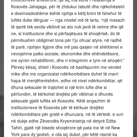
Kosovës Jahajaga, për të zhdukur tabutë dhe njëkohësisht
e doemosdoshëme është njohja e këtij krimi të fshehur të
luftës duke dërguar — nga nivelet më të larta, “një mesazh
të qartë tek secila viktimë se ato nuk janë të vetme dhe që
ne, si institucione dhe si përfaqësues të shoqërisë, do të
përmbushim obligimet tona për t’ju ofruar atyre, në radhë
të parë, njohjen ligjore dhe më pas qasjen në shërbimet e
nevojshme psiko-sociale, ekonomike dhe shëndetësore,
me synim rehabilitimin, dhe ri-integrimin e tyre në shoqëri.”
Përveç kësaj, shteti i Kosovës në bashkpunim me vendet
mike dhe me organizatat ndërkombëtare duhet të marri
hapa të menjëherëshëm, edhe në nivel ndërkombëtar, që
dhuna seksuale të trajtohet si një krim lufte dhe si
përfundim, të kërkohet drejtësi për viktimat e dhunës
seksuale gjatë luftës së Kosovës. Këtë angazhim të
institucioneve të Kosovës për të kërkuar drejtësi
ndërkombëtare për gratë e dhunuara, në të vërtetë, e vuri
në dukje edhe Zëvendës Kryeministrja në detyrë Edita
Tahiri, gjatë një bisede shoqërore që pata me të në New
York para dy javësh, e cila siç duket, për këtë nismë ka