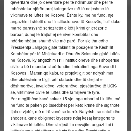
qeveritare dhe jo-qeveritare për të ndihmuar dhe për të
mbështetur njërën prej kategorive më të ndjeshme të
viktimave të luftës në Kosovë. Është ky, më në fund, një
angazhim i shtetit dhe i institucioneve të Kosovës, i cili duke
marrë parasyshë seriozitetin e këtij krimi çnjerëzor e
barbar, duhej të trajtohej në nivel kombëtar dhe
ndërkombëtar, shumë vite më parë. Por siç tha edhe
Presidentja Jahjaga gjatë takimit të posaçëm të Këshillit
Kombëtar për të Mbijetuarit e Dhunës Seksuale gjatë luftës
në Kosovë, ky angazhim i ri i institucioneve dhe i shoqërisë
civile u bë i mundur si përfundim i miratimit nga Kuvendi i
Kosovës , Marsin që kaloi, të projektligjit për ndryshimin
dhe plotësimin e Ligjit për statusin dhe të drejtat e
dëshmorëve, invalidëve, veteranëve, pjesëtarëve të UÇK-
së, viktimave civile të luftës dhe familjeve të tyre.
Por megjithëse kanë kaluar 15 vjet nga mbarimi I luftës, më
në fund të pakën po bisedohet për këto krime dhe siç thotë
fjala e vjetër, më mirë vonë se kurrë. Natyrisht se shteti dhe
shoqëria kanë obligimet kryesore ndaj kësaj kategorie të
viktimave të luftës. Dhe si rrjedhim nevojitet angazhimi i
intitucioneve shtetërore, që siç tha edhe Presidentja e