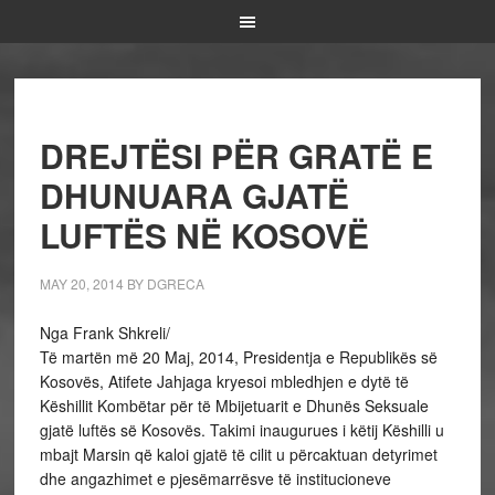
DREJTËSI PËR GRATË E
DHUNUARA GJATË
LUFTËS NË KOSOVË
MAY 20, 2014
BY
DGRECA
Nga Frank Shkreli/
Të martën më 20 Maj, 2014, Presidentja e Republikës së
Kosovës, Atifete Jahjaga kryesoi mbledhjen e dytë të
Këshillit Kombëtar për të Mbijetuarit e Dhunës Seksuale
gjatë luftës së Kosovës. Takimi inaugurues i këtij Këshilli u
mbajt Marsin që kaloi gjatë të cilit u përcaktuan detyrimet
dhe angazhimet e pjesëmarrësve të institucioneve