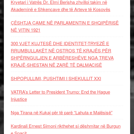
Kryetari i Vatrës Dr. Elmi Berisha zhvilloi takim në
Akademinë e Shkencave dhe të Arteve të Kosovës
ÇËSHTJA ÇAME NË PARLAMENTIN E SHQIPËRISË
NË VITIN 1921
300 VJET KUJTESË DHE IDENTITET-TRYEZË E
RRUMBULLAKËT NË OSTROS TË KRAJËS PËR
SHPËRNGULJEN E ARBËRESHËVE NGA TREVA
KRAJË-SHESTAN NË ZARË TË DALMACISË
SHPOPULLIMI, PUSHTIMI I SHEKULLIT XXI
VATRA’s Letter to President Trump: End the Hague
Injustice
Nga Tirana në Kukaj për të parë “Lahuta e Malësisë”
Kardinali Ernest Simoni rikthehet si dëshmitar në Burgun
e Spaçit