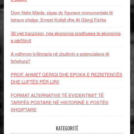
Dom Ndre Mjeda, sipas dy figurave monumentale të
letrave shqipe, Ernest Koliqit dhe At Gjergj Fishta
36 vjet tranzicion, nga ekonomia prodhuese te ekonomia
e përfitimit
A ndihmon krijimtaria në zbulimin e potencialeve të
fshehura?
PROF. AHMET QERIQI DHE EPOKA E REZISTENCЁS
DHE LUFTЁS PЁR LIRI!
FORMAT ALTERNATIVE TË EVIDENTIMIT TË
TARIFËS POSTARE NË HISTORINË E POSTËS
SHQIPTARE
KATEGORITË