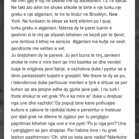
Ne tren gjej e hyj ne bisede me dy adoleshent 13-14 vjecar.
Ne fakt ato ishin tre shoke shkolle te birte e nje turku,nje
greku e nje algjeriani, te tre te lindur ne Brooklyn, New
York. Ne funksion te idese se ketij shkrimi po i quaj
turku,greku e algjeriani. Ndersa dy te paret luanin e
qeshnin si te rinj qe shpesh kthehen ne bezdi per te tjeret,
une tentova ti kthej ne serioze. Algjeriani me kufje ne vesh
qendronte me vehten e vet.
Ju drejtohem dy te pareve. Ju jeni burra te rinj,,qenkeni
shoke te mire e mire beni qe rrini bashke se dhe vendet
tuaja te origjines jane fqinje, e vazhdova duke i pyetur se a
dinin perkatesisht tuqisht e greqisht. Me thane te dy se po,
i falenderova duke perfocuar meriten e tyre e shtuar se per
kohen qe ata jetojne edhe dy gjuhe jane pak. I riu turk i
thote shokut te vet grek:”Po e ka mire ai” duke u drejtuar
nga une dhe vazhdoi:”Dy popujt tane kane pothuajse
kulture e zakone te njellojta”duke e perseritur e insistuar
por djali grek ne dileme te zgjatur per tu pergjigjur
papritmas kthehet nga une e me pyet:”Po ju nga jeni?”Une
i pergjigjem se jam shqiptar. Per habine time i riu grek
leshon pasthirrmen:”Oh, shit po keta jane njelloj!”Nderkohe