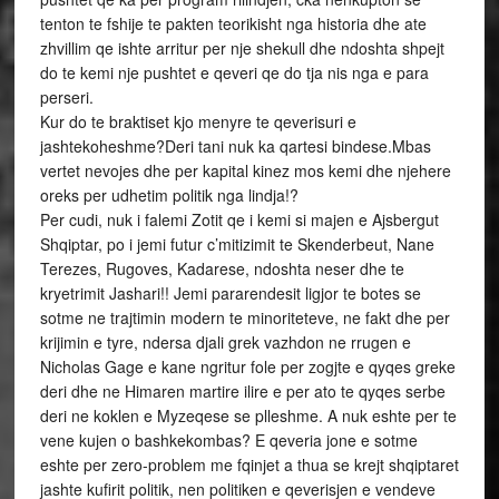
tenton te fshije te pakten teorikisht nga historia dhe ate
zhvillim qe ishte arritur per nje shekull dhe ndoshta shpejt
do te kemi nje pushtet e qeveri qe do tja nis nga e para
perseri.
Kur do te braktiset kjo menyre te qeverisuri e
jashtekoheshme?Deri tani nuk ka qartesi bindese.Mbas
vertet nevojes dhe per kapital kinez mos kemi dhe njehere
oreks per udhetim politik nga lindja!?
Per cudi, nuk i falemi Zotit qe i kemi si majen e Ajsbergut
Shqiptar, po i jemi futur c’mitizimit te Skenderbeut, Nane
Terezes, Rugoves, Kadarese, ndoshta neser dhe te
kryetrimit Jashari!! Jemi pararendesit ligjor te botes se
sotme ne trajtimin modern te minoriteteve, ne fakt dhe per
krijimin e tyre, ndersa djali grek vazhdon ne rrugen e
Nicholas Gage e kane ngritur fole per zogjte e qyqes greke
deri dhe ne Himaren martire ilire e per ato te qyqes serbe
deri ne koklen e Myzeqese se plleshme. A nuk eshte per te
vene kujen o bashkekombas? E qeveria jone e sotme
eshte per zero-problem me fqinjet a thua se krejt shqiptaret
jashte kufirit politik, nen politiken e qeverisjen e vendeve