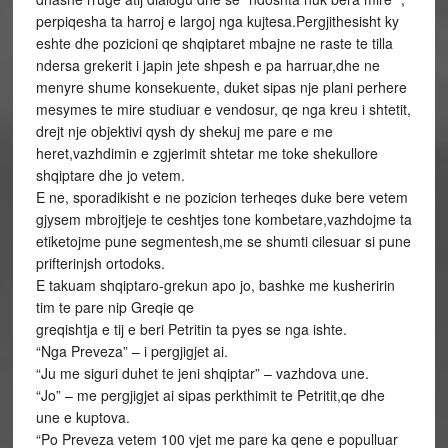
perpiqesha ta harroj e largoj nga kujtesa.Pergjithesisht ky
eshte dhe pozicioni qe shqiptaret mbajne ne raste te tilla
ndersa grekerit i japin jete shpesh e pa harruar,dhe ne
menyre shume konsekuente, duket sipas nje plani perhere
mesymes te mire studiuar e vendosur, qe nga kreu i shtetit,
drejt nje objektivi qysh dy shekuj me pare e me
heret,vazhdimin e zgjerimit shtetar me toke shekullore
shqiptare dhe jo vetem.
E ne, sporadikisht e ne pozicion terheqes duke bere vetem
gjysem mbrojtjeje te ceshtjes tone kombetare,vazhdojme ta
etiketojme pune segmentesh,me se shumti cilesuar si pune
prifterinjsh ortodoks.
E takuam shqiptaro-grekun apo jo, bashke me kusheririn
tim te pare nip Greqie qe
greqishtja e tij e beri Petritin ta pyes se nga ishte.
“Nga Preveza” – i pergjigjet ai.
“Ju me siguri duhet te jeni shqiptar” – vazhdova une.
“Jo” – me pergjigjet ai sipas perkthimit te Petritit,qe dhe
une e kuptova.
“Po Preveza vetem 100 vjet me pare ka qene e populluar