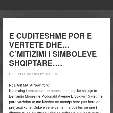
E CUDITESHME POR E
VERTETE DHE…
C’MITIZIMI I SIMBOLEVE
SHQIPTARE….
DECEMBER 30, 2014
BY
DGRECA
Nga Arif MATA-New York/
Nje dialog i tensionuar ne banakun e nje pike shitjeje te
Benjamin Moore ne Mcdonald Avenue Brooklyn 15 vjet me
pare,vazhdon te me kthehet ne mendje here pas here qe
prej asaj kohe. Duke e vene vehten ne poziten se une i
dhashe rruge atij dialogu dhe se “ndoshta nuk bera mire “,