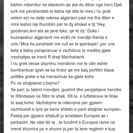
kishim mberritur ne stacionin qe ata do dilnin nga treni.Djali
turk me pershendeti te kisha nje dite te mire,i riu grek
vetem eci ne dalje ndersa algjeriani pasi me tha diten e
mire leshoi nje thumbim per te dy shoket e tij:”Hey,
goodman,leni ata se jane loko, qe te dy”.Duke i
buzeqeshur algjerianit me erdhi ne mendje thenia e
urte:”Mos ha pershesh me cull se te sperkasin”,por une
kete e kisha parapranuar e vazhdova te meditoj gjate
rreshqitjes se trenit R drejt Manhattanit.
I riu grek vecse shprehu mendimin me te cilin eshte
bombarduar qysh se ka lindur qe me kaq perfitim klasa
politike greke e ka menaxhuar ka gjate kohe.
Po ne shqiptaret c’bejme?
Se pari, ju falemi mendjes ,guximit dhe perpjekjeve heroike
te Rilindasve ne fillim te shek. XX-te, e luftetareve te lirise
te asaj kohe. Vazhdojme te nderojme per gjysem
vazhduesit e tyre qe bene shtetin e pare shqiptar europian.
Pastaj per gjysem shekulli ju arratisem Europes qe i
perkasim. Ne vitet 90 te , te fundmit e Europes rame ne
mend shumica po e shume jo,per ta lene regjimin e kuq