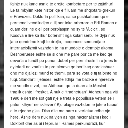
fqinje nuk kane asnje te drejte kombetare per te zgjidhur!
Le ta mbylim kete histori qe e filluam me shqiptaro-grekun
e Prevezes. Doktorin politikan, sa se pushkatuam qe e
permendi vendlindjen e tij per toke arberore e Edi Ramen e
cuam deri ne qiell per perplasjen ne sy te Vucicit , se
Kosova e lire ka ikur boterisht nga kulari serb. Te dyja nuk
jane qendrime krejt te drejta, meqenese semundja e
internaciolizmit vazhdon te na mundoje e demtoje akoma.
Deshperuese eshte se si dhe me pare por ca me keq qe
qeveria e fundit po punon dobet per permiresimin e jetes te
qytetarit ne zbatim te premimeve qe beri kaq doreleshuar
dhe me djallezi mund te themi, para se vota e tij ta binte ne
fuqi. Standarti i jeteses, eshte lidhja me bazike e njerezve
me vendin e vet, me Atdheun, qe ta duan ate.Mesimi
tragjik eshte i fresket. A nuk e “tradhetuan” Atdheun nga viti
1990 e deri me sot gati nje e treta e popullsise vetem se i
paten kthyer ne skllever? Kjo plage vazhdon te jete e hapur
e te rrjedhe gjak. Disa dite me pare u vertetua edhe nje
here. Asnje dem nuk na vjen as nga nacionalizmi i keq i
Doktorit dhe as ai i tepruar i Rames perkundrazi, kur