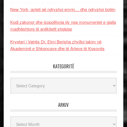
New York, qyteti që ndryshoi emrin… dhe ndryshoi botën
Kodi zakonor dhe isopolifonia dy nga monumentet e gjalla
madhështore të antikitetit shqiptar
Kryetari i Vatrës Dr. Elmi Berisha zhvilloi takim në
Akademinë e Shkencave dhe të Arteve të Kosovës
KATEGORITË
Kategoritë
ARKIV
Arkiv