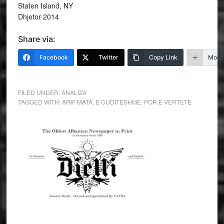
Staten Island, NY
Dhjetor 2014
Share via:
Facebook
Twitter
Copy Link
More
FILED UNDER:
ANALIZA
TAGGED WITH:
ARIF MATA
,
E CUDITESHME
,
POR E VERTETE