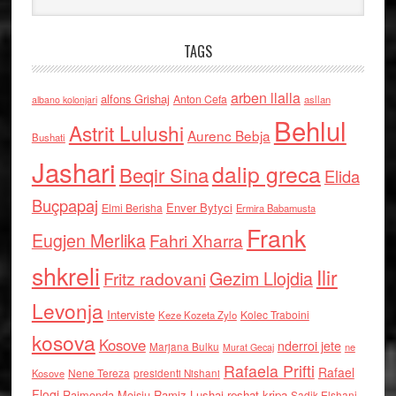
TAGS
arben llalla
alfons Grishaj
Anton Cefa
asllan
albano kolonjari
Behlul
Astrit Lulushi
Aurenc Bebja
Bushati
Jashari
dalip greca
Beqir Sina
Elida
Buçpapaj
Enver Bytyci
Elmi Berisha
Ermira Babamusta
Frank
Eugjen Merlika
Fahri Xharra
shkreli
Ilir
Gezim Llojdia
Fritz radovani
Levonja
Interviste
Kolec Traboini
Keze Kozeta Zylo
kosova
Kosove
nderroi jete
Marjana Bulku
ne
Murat Gecaj
Rafaela Prifti
Rafael
Nene Tereza
Kosove
presidenti Nishani
Floqi
Raimonda Moisiu
Ramiz Lushaj
reshat kripa
Sadik Elshani