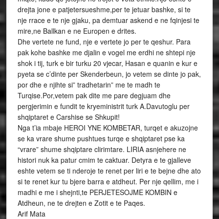
drejta jone e patjetersueshme,per te jetuar bashke, si te
nje rrace e te nje gjaku, pa demtuar askend e ne fqinjesi te
mire,ne Ballkan e ne Europen e drites.
Dhe vertete ne fund, nje e vertete jo per te qeshur. Para
pak kohe bashke me djalin e vogel me erdhi ne shtepi nje
shok i tij, turk e bir turku 20 vjecar, Hasan e quanin e kur e
pyeta se c’dinte per Skenderbeun, jo vetem se dinte jo pak,
por dhe e njihte si” tradhetarin” me te madh te
Turqise.Por,vetem pak dite me pare degjuam dhe
pergjerimin e fundit te kryeministrit turk A.Davutoglu per
shqiptaret e Carshise se Shkupit!
Nga t’ia mbaje HEROI YNE KOMBETAR, turqet e akuzojne
se ka vrare shume pushtues turqe e shqiptaret pse ka
“vrare” shume shqiptare clirimtare. LIRIA asnjehere ne
histori nuk ka patur cmim te caktuar. Detyra e te gjalleve
eshte vetem se ti nderoje te renet per liri e te bejne dhe ato
si te renet kur tu bjere barra e atdheut. Per nje qellim, me i
madhi e me i shejnti,te PERJETESOJME KOMBIN e
Atdheun, ne te drejten e Zotit e te Paqes.
Arif Mata