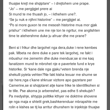
thuajse krejt me shqiptare” – i drejtohem une prape.
“Jo” – me pergjigjet prere ai
Si mund te me thuash jo, – i kthehem une?.
“Se ju nuk e njihni historine” – me pergjigjet ai.
“Po si more guxon te me mesosh historine mua mor gjak
prishur” i kthehem une me nje ton te ngritur, me anglishten
time te atehershme duke ju afruar dhe me prane?
Beni si i frikur dhe largohet nga dera,duke i rene kembes
pak. Mbeta ne dere duke e pare tek largohej, ne fakt i
mbushur me zemerim dhe duke menduar,se si me kaq
fanatizem mund te mbrohet nje e pavertete fund e krye
historike. Si “kane dale nga gjaku”vetem brenda nje
shekulli pyieta vehten?Ne fakt kisha lexuar me shume se
nje here,nga c’kane shkruar vizitore apo gazetare per
Camerine,se si shqiptaret atje kane frike te identifikohen si
te tille. Pse akoma jo arbereshet, pas edhe 5 shekujsh?
Pa medyshje, shtypja politike kthyer ne doktrine shovene
qe nga maja e shtetit grek,bashkerenduar mbrapshte me
rolin e kishes se tij ka arritur dhunshem te injektoje thuajse