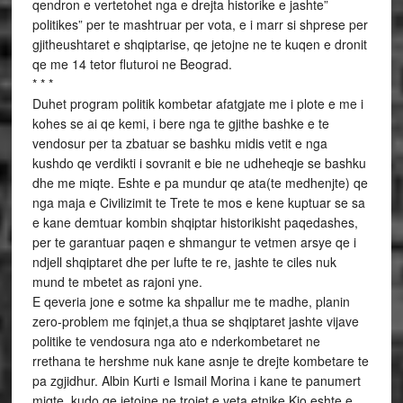
qendron e vertetohet nga e drejta historike e jashte”
politikes” per te mashtruar per vota, e i marr si shprese per
gjitheushtaret e shqiptarise, qe jetojne ne te kuqen e dronit
qe me 14 tetor fluturoi ne Beograd.
* * *
Duhet program politik kombetar afatgjate me i plote e me i
kohes se ai qe kemi, i bere nga te gjithe bashke e te
vendosur per ta zbatuar se bashku midis vetit e nga
kushdo qe verdikti i sovranit e bie ne udheheqje se bashku
dhe me miqte. Eshte e pa mundur qe ata(te medhenjte) qe
nga maja e Civilizimit te Trete te mos e kene kuptuar se sa
e kane demtuar kombin shqiptar historikisht paqedashes,
per te garantuar paqen e shmangur te vetmen arsye qe i
ndjell shqiptaret dhe per lufte te re, jashte te ciles nuk
mund te mbetet as rajoni yne.
E qeveria jone e sotme ka shpallur me te madhe, planin
zero-problem me fqinjet,a thua se shqiptaret jashte vijave
politike te vendosura nga ato e nderkombetaret ne
rrethana te hershme nuk kane asnje te drejte kombetare te
pa zgjidhur. Albin Kurti e Ismail Morina i kane te panumert
miqte, kudo qe jetojne ne trojet e veta etnike.Kjo eshte e