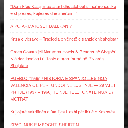
“Dom Fred Kalaj, mes altarit dhe atdheut si hermeneutikë
e shpresës, kujtesës dhe shërbimit”
A PO ARMATOSET BALLKANI?
Kriza e vlerave – Tragjedia e vërtetë e tranzicionit shqiptar
Green Coast sjell Nammos Hotels & Resorts në Shqipëri:
Një destinacion i ri lifestyle merr formë në Rivierën
Shqiptare
PUEBLO (1966) / HISTORIA E SPANJOLLES NGA
VALENCIA QË PËRFUNDOI NË LUSHNJE — 29 VJET
PRITJE (1937 – 1966) TË NJË TELEFONATE NGA DY
MOTRAT
Kujtojmë sakrificën e familjes Lleshi për lirinë e Kosovës
SPAÇI NUK E MPOSHTI SHPIRTIN