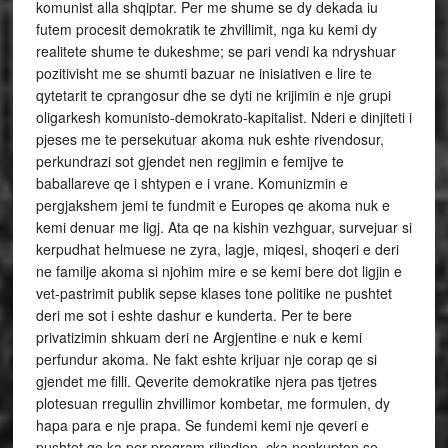
komunist alla shqiptar. Per me shume se dy dekada iu
futem procesit demokratik te zhvillimit, nga ku kemi dy
realitete shume te dukeshme; se pari vendi ka ndryshuar
pozitivisht me se shumti bazuar ne inisiativen e lire te
qytetarit te cprangosur dhe se dyti ne krijimin e nje grupi
oligarkesh komunisto-demokrato-kapitalist. Nderi e dinjiteti i
pjeses me te persekutuar akoma nuk eshte rivendosur,
perkundrazi sot gjendet nen regjimin e femijve te
baballareve qe i shtypen e i vrane. Komunizmin e
pergjakshem jemi te fundmit e Europes qe akoma nuk e
kemi denuar me ligj. Ata qe na kishin vezhguar, survejuar si
kerpudhat helmuese ne zyra, lagje, miqesi, shoqeri e deri
ne familje akoma si njohim mire e se kemi bere dot ligjin e
vet-pastrimit publik sepse klases tone politike ne pushtet
deri me sot i eshte dashur e kunderta. Per te bere
privatizimin shkuam deri ne Argjentine e nuk e kemi
perfundur akoma. Ne fakt eshte krijuar nje corap qe si
gjendet me filli. Qeverite demokratike njera pas tjetres
plotesuan rregullin zhvillimor kombetar, me formulen, dy
hapa para e nje prapa. Se fundemi kemi nje qeveri e
pushtet qe ka per program rilindjen, cka nenkupton se