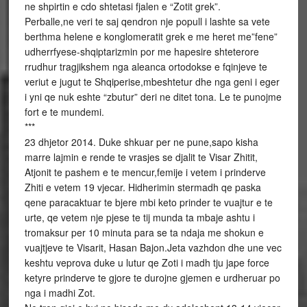
ne shpirtin e cdo shtetasi fjalen e “Zotit grek”.
Perballe,ne veri te saj qendron nje popull i lashte sa vete
berthma helene e konglomeratit grek e me heret me”fene”
udherrfyese-shqiptarizmin por me hapesire shteterore
rrudhur tragjikshem nga aleanca ortodokse e fqinjeve te
veriut e jugut te Shqiperise,mbeshtetur dhe nga geni i eger
i yni qe nuk eshte “zbutur” deri ne ditet tona. Le te punojme
fort e te mundemi.
***
23 dhjetor 2014. Duke shkuar per ne pune,sapo kisha
marre lajmin e rende te vrasjes se djalit te Visar Zhitit,
Atjonit te pashem e te mencur,femije i vetem i prinderve
Zhiti e vetem 19 vjecar. Hidherimin stermadh qe paska
qene paracaktuar te bjere mbi keto prinder te vuajtur e te
urte, qe vetem nje pjese te tij munda ta mbaje ashtu i
tromaksur per 10 minuta para se ta ndaja me shokun e
vuajtjeve te Visarit, Hasan Bajon.Jeta vazhdon dhe une vec
keshtu veprova duke u lutur qe Zoti i madh tju jape force
ketyre prinderve te gjore te durojne gjemen e urdheruar po
nga i madhi Zot.