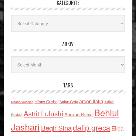
KATEGORITË
Kategoritë
ARKIV
Arkiv
TAGS
arben llalla
alfons Grishaj
Anton Cefa
asllan
albano kolonjari
Behlul
Astrit Lulushi
Aurenc Bebja
Bushati
Jashari
dalip greca
Beqir Sina
Elida