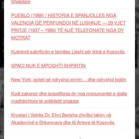
Shqiptare
PUEBLO (1966) / HISTORIA E SPANJOLLES NGA
VALENCIA QË PËRFUNDOI NË LUSHNJE — 29 VJET
PRITJE (1937 – 1966) TË NJË TELEFONATE NGA DY
MOTRAT
Kujtojmë sakrificën e familjes Lleshi për lirinë e Kosovës
SPAÇI NUK E MPOSHTI SHPIRTIN
New York, qyteti që ndryshoi emrin… dhe ndryshoi botën
Kodi zakonor dhe isopolifonia dy nga monumentet e gjalla
madhështore të antikitetit shqiptar
Kryetari i Vatrës Dr. Elmi Berisha zhvilloi takim në
Akademinë e Shkencave dhe të Arteve të Kosovës