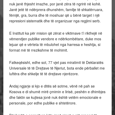
nuk janë thjesht imazhe, por janë zëra të ngrirë në kohë.
Janë jetë të ndërprera dhunshëm, familje të shkatërruara,
fëmijë, gra, burra dhe të moshuar që u bënë target i një
represioni sistematik dhe të organizuar nga regjimi serb.
E Instituti ka për mision që zërat e viktimave t’i rikthejë në
vëmendjen publike vendore e ndërkombëtare, duke mos
lejuar që e vërteta të mbulohet nga harresa e heshtja, si
format më të rrezikshme të mohimit.
Fatkeqësisht, edhe sot, 77 vjet pas miratimit të Deklaratës
Universale të të Drejtave të Njeriut, bota ende përballet me
luftëra dhe shkelje të të drejtave njerëzore.
Andaj ngjarje si kjo e ditës së sotme, vënë në pah se
Kosova e di shumë mirë çmimin e lirisë, peshën e dhimbjes
dhe faktin se kujtesa jonë nuk është vetëm emocionale e
personale, por edhe publike e shtetërore.