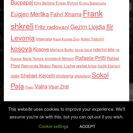
Buçpapaj
Enver Bytyci
Elmi Berisha
Ermira Babamusta
Frank
Eugjen Merlika
Fahri Xharra
shkreli
Ilir
Gezim Llojdia
Fritz radovani
Levonja
Interviste
Kolec Traboini
Keze Kozeta Zylo
kosova
Kosove
nderroi jete
Marjana Bulku
ne
Murat Gecaj
Rafaela Prifti
Rafael
Nene Tereza
Kosove
presidenti Nishani
Floqi
Raimonda Moisiu
Ramiz Lushaj
reshat kripa
Sadik Elshani
Sokol
Shefqet Kercelli
shqiperia
shqiptaret
SHBA
Paja
Vatra
Visar Zhiti
Thaci
This website uses cookies to improve your experience. We'll
assume you're ok with this, but you can opt-out if you wish.
Cookie settings
Log in
ACCEPT