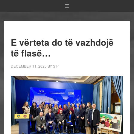
E vërteta do të vazhdojë
të flasë…
DECEMBER 11, 2025
BY
S P