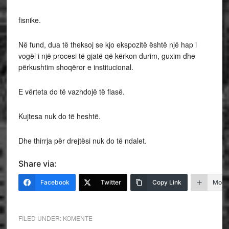
fisnike.
Në fund, dua të theksoj se kjo ekspozitë është një hap i
vogël i një procesi të gjatë që kërkon durim, guxim dhe
përkushtim shoqëror e institucional.
E vërteta do të vazhdojë të flasë.
Kujtesa nuk do të heshtë.
Dhe thirrja për drejtësi nuk do të ndalet.
Share via:
Facebook
Twitter
Copy Link
More
FILED UNDER:
KOMENTE