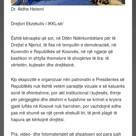
Dr. Atdhe Hetemi
Drejtori Ekzekutiv i IKKL-së/
Është kënaqësi që sot, në Ditën Ndërkombëtare për të
Drejtat e Njeriut, të flas në tempullin e demokracisë, në
Kuvendin e Republikës së Kosovës, në një ngjarje që
bashkon tri shtylla themelore të shoqërive të lira: të
vërtetën, kujtesën dhe drejtësinë.
Kjo ekspozitë e organizuar nën patronatin e Presidentes së
Republikës nuk është vetëm paraqitje vizuale e së kaluarës
sonë të dhimbshme, por akt institucional i kujtesës, thirrje
për përgjegjësi dhe dëshmi e fuqishme se krimet e kryera
gjatë luftës në Kosovë nuk harrohen, por vazhdojnë edhe
pas më shumë se një çerek shekulli liri, të jenë plagë të
hapura që kërkojnë drejtësi.
Pra, video- dhe fotomaterialet që shpalosen sot para jush