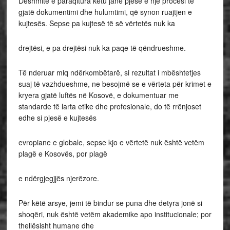
Dëshmitë e paraqitura këtu janë pjesë e një procesi të
gjatë dokumentimi dhe hulumtimi, që synon ruajtjen e
kujtesës. Sepse pa kujtesë të së vërtetës nuk ka
drejtësi, e pa drejtësi nuk ka paqe të qëndrueshme.
Të nderuar miq ndërkombëtarë, si rezultat i mbështetjes
suaj të vazhdueshme, ne besojmë se e vërteta për krimet e
kryera gjatë luftës në Kosovë, e dokumentuar me
standarde të larta etike dhe profesionale, do të rrënjoset
edhe si pjesë e kujtesës
evropiane e globale, sepse kjo e vërtetë nuk është vetëm
plagë e Kosovës, por plagë
e ndërgjegjjës njerëzore.
Për këtë arsye, jemi të bindur se puna dhe detyra jonë si
shoqëri, nuk është vetëm akademike apo institucionale; por
thellësisht humane dhe