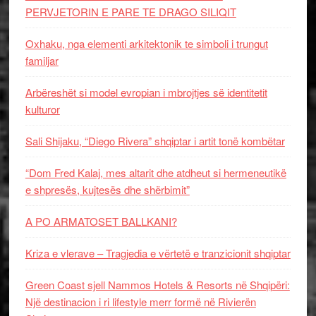
PERVJETORIN E PARE TE DRAGO SILIQIT
Oxhaku, nga elementi arkitektonik te simboli i trungut
familjar
Arbëreshët si model evropian i mbrojtjes së identitetit
kulturor
Sali Shijaku, “Diego Rivera” shqiptar i artit tonë kombëtar
“Dom Fred Kalaj, mes altarit dhe atdheut si hermeneutikë
e shpresës, kujtesës dhe shërbimit”
A PO ARMATOSET BALLKANI?
Kriza e vlerave – Tragjedia e vërtetë e tranzicionit shqiptar
Green Coast sjell Nammos Hotels & Resorts në Shqipëri:
Një destinacion i ri lifestyle merr formë në Rivierën