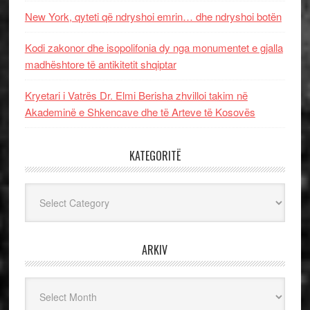
New York, qyteti që ndryshoi emrin… dhe ndryshoi botën
Kodi zakonor dhe isopolifonia dy nga monumentet e gjalla
madhështore të antikitetit shqiptar
Kryetari i Vatrës Dr. Elmi Berisha zhvilloi takim në
Akademinë e Shkencave dhe të Arteve të Kosovës
KATEGORITË
Kategoritë
ARKIV
Arkiv