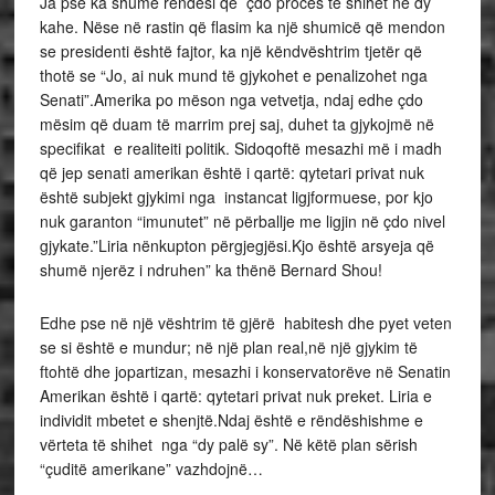
Ja pse ka shumë rëndësi që çdo proces të shihet në dy
kahe. Nëse në rastin që flasim ka një shumicë që mendon
se presidenti është fajtor, ka një këndvështrim tjetër që
thotë se “Jo, ai nuk mund të gjykohet e penalizohet nga
Senati”.Amerika po mëson nga vetvetja, ndaj edhe çdo
mësim që duam të marrim prej saj, duhet ta gjykojmë në
specifikat e realiteiti politik. Sidoqoftë mesazhi më i madh
që jep senati amerikan është i qartë: qytetari privat nuk
është subjekt gjykimi nga instancat ligjformuese, por kjo
nuk garanton “imunutet” në përballje me ligjin në çdo nivel
gjykate.”Liria nënkupton përgjegjësi.Kjo është arsyeja që
shumë njerëz i ndruhen” ka thënë Bernard Shou!
Edhe pse në një vështrim të gjërë habitesh dhe pyet veten
se si është e mundur; në një plan real,në një gjykim të
ftohtë dhe jopartizan, mesazhi i konservatorëve në Senatin
Amerikan është i qartë: qytetari privat nuk preket. Liria e
individit mbetet e shenjtë.Ndaj është e rëndëshishme e
vërteta të shihet nga “dy palë sy”. Në këtë plan sërish
“çuditë amerikane” vazhdojnë…