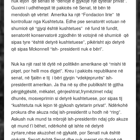
nuk lejon që senati të “dënojë e gjykojë një qytetar privat”.
Guximi i udhëheqsit të pakicës në Senat, të bën të
mendosh që vërtet Amerika ka një “Fondacion lirie” të
kontrolluar nga Kushtetuta. Edhe pse senatorët votuan në
shumicë që “gjyqi është kushtetues” në fund të fundit,
senatorët konservatorë zgjodhën të votojnë në shumicë që
sipas tyre “është detyrë kushtetuese”, pikërisht ajo detyrë
që sipas Mckonnell “ish- presidenti nuk e bëri”.
Nuk ka një rast të dytë në politikën amerikane që “mishi të
piqet, por helli mos digjet”. Kreu i pakicës republikane në
senat, në fjalën e tij i bëri gjyqin “vdekjeprurës” ish-
presidentit amerikan. Ja tha në sy dhe publikisht të gjitha
përgjëgjësitë, mëkatet, gënjeshtrat,frymëzimet ndaj
dhunës, mosveprimin si detyrë kushtetuese, por sipas tij
“kushtetuta nuk lejon të gjykosh qytetarin privat”. Ndërkohë
prokura dhe akuza ndaj ish-presidentit u hodh në “ring”.
Askush nuk mund ta mbrojë ish-presidentin ndaj çdo akuze
që mund t’i bëhet, ndërkohë që ishte në detyrë
zyrtare,nëse akuzohet në gjykatë, por Senati nuk është
gjykatë. Senati është Senat dhe nuk merret siç thonë në