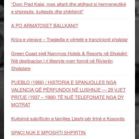
“Dom Fred Kalaj, mes altarit dhe atdheut si hermeneutikë
e shpresës, kujtesës dhe shërbimit”
A PO ARMATOSET BALLKANI?
Kriza e vlerave – Tragjedia e vërtetë e tranzicionit shqiptar
Green Coast sjell Nammos Hotels & Resorts në Shqipëri:
Një destinacion i ri lifestyle merr formë në Rivierën
Shqiptare
PUEBLO (1966) / HISTORIA E SPANJOLLES NGA
VALENCIA QË PËRFUNDOI NË LUSHNJE — 29 VJET
PRITJE (1937 – 1966) TË NJË TELEFONATE NGA DY
MOTRAT
Kujtojmë sakrificën e familjes Lleshi për lirinë e Kosovës
SPAÇI NUK E MPOSHTI SHPIRTIN