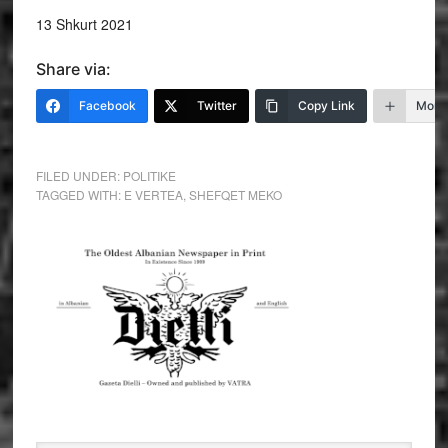
13 Shkurt 2021
Share via:
Facebook
Twitter
Copy Link
More
FILED UNDER:
POLITIKE
TAGGED WITH:
E VERTEA
,
SHEFQET MEKO