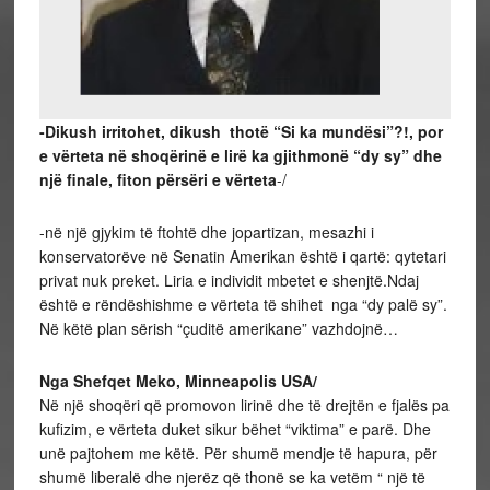
-Dikush irritohet, dikush thotë “Si ka mundësi”?!, por
e vërteta në shoqërinë e lirë ka gjithmonë “dy sy” dhe
një finale, fiton përsëri e vërteta
-/
-në një gjykim të ftohtë dhe jopartizan, mesazhi i
konservatorëve në Senatin Amerikan është i qartë: qytetari
privat nuk preket. Liria e individit mbetet e shenjtë.Ndaj
është e rëndëshishme e vërteta të shihet nga “dy palë sy”.
Në këtë plan sërish “çuditë amerikane” vazhdojnë…
Nga Shefqet Meko, Minneapolis USA/
Në një shoqëri që promovon lirinë dhe të drejtën e fjalës pa
kufizim, e vërteta duket sikur bëhet “viktima” e parë. Dhe
unë pajtohem me këtë. Për shumë mendje të hapura, për
shumë liberalë dhe njerëz që thonë se ka vetëm “ një të