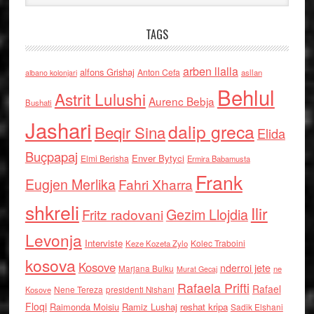
TAGS
arben llalla
alfons Grishaj
Anton Cefa
asllan
albano kolonjari
Behlul
Astrit Lulushi
Aurenc Bebja
Bushati
Jashari
dalip greca
Beqir Sina
Elida
Buçpapaj
Enver Bytyci
Elmi Berisha
Ermira Babamusta
Frank
Eugjen Merlika
Fahri Xharra
shkreli
Ilir
Gezim Llojdia
Fritz radovani
Levonja
Interviste
Kolec Traboini
Keze Kozeta Zylo
kosova
Kosove
nderroi jete
Marjana Bulku
ne
Murat Gecaj
Rafaela Prifti
Rafael
Nene Tereza
Kosove
presidenti Nishani
Floqi
Raimonda Moisiu
Ramiz Lushaj
reshat kripa
Sadik Elshani