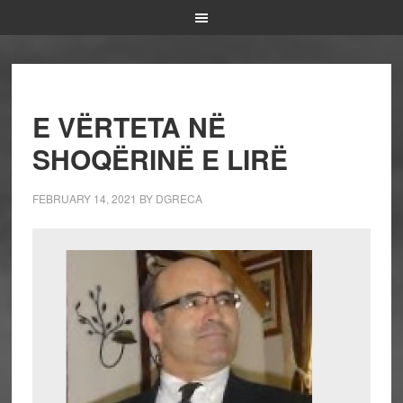
E VËRTETA NË
SHOQËRINË E LIRË
FEBRUARY 14, 2021
BY
DGRECA