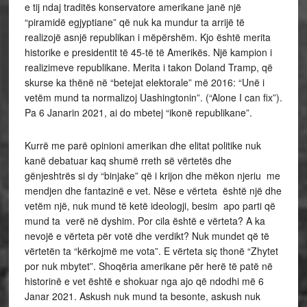
e tij ndaj traditës konservatore amerikane janë një
“piramidë egjyptiane” që nuk ka mundur ta arrijë të
realizojë asnjë republikan i mëpërshëm. Kjo është merita
historike e presidentit të 45-të të Amerikës. Një kampion i
realizimeve republikane. Merita i takon Doland Tramp, që
skurse ka thënë në “betejat elektorale” më 2016: “Unë i
vetëm mund ta normalizoj Uashingtonin”. (“Alone I can fix”).
Pa 6 Janarin 2021, ai do mbetej “ikonë republikane”.
Kurrë me parë opinioni amerikan dhe elitat politike nuk
kanë debatuar kaq shumë rreth së vërtetës dhe
gënjeshtrës si dy “binjake” që i krijon dhe mëkon njeriu me
mendjen dhe fantazinë e vet. Nëse e vërteta është një dhe
vetëm një, nuk mund të ketë ideologji, besim apo parti që
mund ta verë në dyshim. Por cila është e vërteta? A ka
nevojë e vërteta për votë dhe verdikt? Nuk mundet që të
vërtetën ta “kërkojmë me vota”. E vërteta siç thonë “Zhytet
por nuk mbytet”. Shoqëria amerikane për herë të patë në
historinë e vet është e shokuar nga ajo që ndodhi më 6
Janar 2021. Askush nuk mund ta besonte, askush nuk