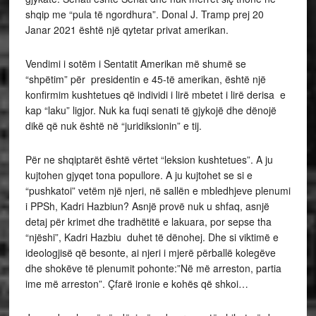
shqip me “pula të ngordhura”. Donal J. Tramp prej 20
Janar 2021 është një qytetar privat amerikan.
Vendimi i sotëm i Sentatit Amerikan më shumë se
“shpëtim” për presidentin e 45-të amerikan, është një
konfirmim kushtetues që individi i lirë mbetet i lirë derisa e
kap “laku” ligjor. Nuk ka fuqi senati të gjykojë dhe dënojë
dikë që nuk është në “juridiksionin” e tij.
Për ne shqiptarët është vërtet “leksion kushtetues”. A ju
kujtohen gjyqet tona popullore. A ju kujtohet se si e
“pushkatoi” vetëm një njeri, në sallën e mbledhjeve plenumi
i PPSh, Kadri Hazbiun? Asnjë provë nuk u shfaq, asnjë
detaj për krimet dhe tradhëtitë e lakuara, por sepse tha
“njëshi”, Kadri Hazbiu duhet të dënohej. Dhe si viktimë e
ideologjisë që besonte, ai njeri i mjerë përballë kolegëve
dhe shokëve të plenumit pohonte:”Në më arreston, partia
ime më arreston”. Çfarë ironie e kohës që shkoi…