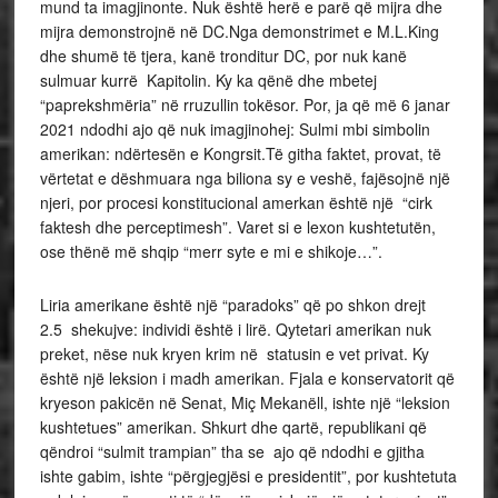
mund ta imagjinonte. Nuk është herë e parë që mijra dhe
mijra demonstrojnë në DC.Nga demonstrimet e M.L.King
dhe shumë të tjera, kanë tronditur DC, por nuk kanë
sulmuar kurrë Kapitolin. Ky ka qënë dhe mbetej
“paprekshmëria” në rruzullin tokësor. Por, ja që më 6 janar
2021 ndodhi ajo që nuk imagjinohej: Sulmi mbi simbolin
amerikan: ndërtesën e Kongrsit.Të githa faktet, provat, të
vërtetat e dëshmuara nga biliona sy e veshë, fajësojnë një
njeri, por procesi konstitucional amerkan është një “cirk
faktesh dhe perceptimesh”. Varet si e lexon kushtetutën,
ose thënë më shqip “merr syte e mi e shikoje…”.
Liria amerikane është një “paradoks” që po shkon drejt
2.5 shekujve: individi është i lirë. Qytetari amerikan nuk
preket, nëse nuk kryen krim në statusin e vet privat. Ky
është një leksion i madh amerikan. Fjala e konservatorit që
kryeson pakicën në Senat, Miç Mekanëll, ishte një “leksion
kushtetues” amerikan. Shkurt dhe qartë, republikani që
qëndroi “sulmit trampian” tha se ajo që ndodhi e gjitha
ishte gabim, ishte “përgjegjësi e presidentit”, por kushtetuta