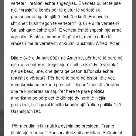
vërtetë” realiteti është zhgënjyes. E vërteta duhet të jetë
një. “Vrasja” e kohës për të gjetur të vërtetën e
pranueshme nga të gjithë është e kotë. Por pyetja
shtrohet: kush tregon të vërtetën? Kush e di të vërtetën?
Sa ashiqare është ajo? “E vërteta është shpesh një armë
agresioni.Është e mundur të gënjesh, madje edhe të
vrasësh me të vërtetën”, shkruan austriaku Alfred Adler.
Dita e 6-të e Janarit 2021 në Amerikë, për herë të parë në
një rrafsh botëror i tregoi njerëzimit se ka “dy të vërteta”:
një që besoj unë, dhe tjetra që beson ti.Por cila është
realisht e vërteta? Për herë të parë në historinë e vet,
demokracia amerikane po sheh “ringun” mes të vërtetës
dhe të kundërtës së saj. Për herë të parë politika
amerikane po përpiqet të dënojë dy herë të njëjtin
president, i cili guxoi të dilte kundër një “rutine politike” në
Uashington DC.
Për mendimin tim nuk ka dyshim se presidenti Tramp
është një “demon” i konservatorizmit amerikan. Shërbimet