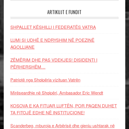
ARTIKUJT E FUNDIT
SHPALLET KËSHILLI I FEDERATËS VATRA
LUMI SI UDHË E NDRYSHIM NË POEZINË
AGOLLIANE
ZËMËRIM DHE PAS VDEKJES! DISIDENTI I
PËRHERSHËM…
Patriotë nga Shqipëria vizituan Vatrën
Mirëseardhje në Shqipëri, Ambasador Eric Wendt
KOSOVA E KA FITUAR LUFTËN, POR PAQEN DUHET
TA FITOJË EDHE NË INSTITUCIONE!
Scanderbeg, mburoja e Arbërisë dhe gjeniu ushtarak në