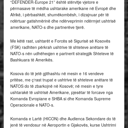
“DEFENDER-Europe 21” është stërvitje vjetore e
përmasave të mëdha ushtarake amerikane në Evropë dhe
Afrikë, i përbashkët, shumëkombësh, i dizajnuar për të
ndërtuar gatishmërinë dhe ndërveprimin ndërmjet ushtrisë
amerikane, NATO-s dhe partnerëve tjerë.
Me këtë rast, ushtarët e Forcës së Sigurisë së Kosovës
(FSK) radhiten përkrah ushtrive të shteteve anëtare të
NATO-s nën udhëheqjen e partnerit strategjik Shteteve të
Bashkuara të Amerikës.
Kosova do të jetë gjithashtu në mesin e 16 vendeve
pritëse, me ç‘rast trupat e ushtrive të shteteve anëtare të
NATOS do të zbarkojnë në Kosovë; në mesin e tyre
ushtarakë të ushtrisë Amerikane, pjesëtar të forcave nga
Komanda Evropiane e SHBA si dhe Komanda Supreme
Operacionale e NATO-s.
Komanda e Lartë (HICON) dhe Audienca Sekondare do të
jenë të vendosur në Aeroportin e Gjakovës, kurse Ushtrimi