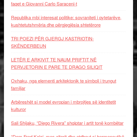
faqet e Giovanni Carlo Saraceni-t
Republika mbi interesat politike: sovraniteti i qytetarëve,
kushtetutshmëria dhe përgjegjësia shtetërore
TRI POEZI PËR GJERGJ KASTRIOTIN-
SKËNDERBEUN
LETËR E ARKIVIT TE NAUM PRIFTIT NË
PERVJETORIN E PARE TE DRAGO SILIQIT
Oxhaku, nga elementi arkitektonik te simboli i trungut
familjar
Arbëreshët si model evropian i mbrojtjes së identitetit
kulturor
Sali Shijaku, “Diego Rivera” shqiptar i artit tonë kombëtar
“Dom Fred Kalaj, mes altarit dhe atdheut si hermeneutikë