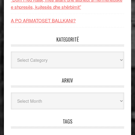
e shpresës, kujtesës dhe shërbimit”
A PO ARMATOSET BALLKANI?
KATEGORITË
Kategoritë
ARKIV
Arkiv
TAGS