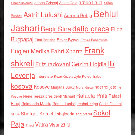
arben llalla
alfons Grishaj
Anton Cefa
asllan
albano kolonjari
Behlul
Astrit Lulushi
Aurenc Bebja
Bushati
Jashari
dalip greca
Beqir Sina
Elida
Buçpapaj
Enver Bytyci
Elmi Berisha
Ermira Babamusta
Frank
Eugjen Merlika
Fahri Xharra
shkreli
Ilir
Gezim Llojdia
Fritz radovani
Levonja
Interviste
Kolec Traboini
Keze Kozeta Zylo
kosova
Kosove
nderroi jete
Marjana Bulku
ne
Murat Gecaj
Rafaela Prifti
Rafael
Nene Tereza
Kosove
presidenti Nishani
Floqi
Raimonda Moisiu
Ramiz Lushaj
reshat kripa
Sadik Elshani
Sokol
Shefqet Kercelli
shqiperia
shqiptaret
SHBA
Paja
Vatra
Visar Zhiti
Thaci