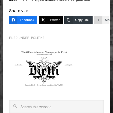
Share via:
Facebook
Twitter
Copy Link
More
FILED UNDER:
POLITIKE