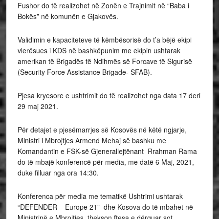
Fushor do të realizohet në Zonën e Trajnimit në “Baba i
Bokës” në komunën e Gjakovës.
Validimin e kapaciteteve të këmbësorisë do t’a bëjë ekipi
vlerësues i KDS në bashkëpunim me ekipin ushtarak
amerikan të Brigadës të Ndihmës së Forcave të Sigurisë
(Security Force Assistance Brigade- SFAB).
Pjesa kryesore e ushtrimit do të realizohet nga data 17 deri
29 maj 2021.
Për detajet e pjesëmarrjes së Kosovës në këtë ngjarje,
Ministri i Mbrojtjes Armend Mehaj së bashku me
Komandantin e FSK-së Gjenerallejtënant Rrahman Rama
do të mbajë konferencë për media, me datë 6 Maj, 2021,
duke filluar nga ora 14:30.
Konferenca për media me tematikë Ushtrimi ushtarak
“DEFENDER – Europe 21” dhe Kosova do të mbahet në
Ministrinë e Mbrojtjes, thekson ftesa e dërguar sot.