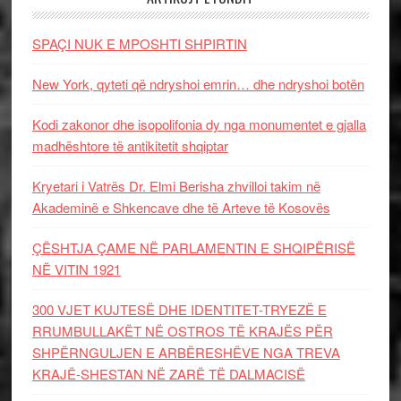
SPAÇI NUK E MPOSHTI SHPIRTIN
New York, qyteti që ndryshoi emrin… dhe ndryshoi botën
Kodi zakonor dhe isopolifonia dy nga monumentet e gjalla
madhështore të antikitetit shqiptar
Kryetari i Vatrës Dr. Elmi Berisha zhvilloi takim në
Akademinë e Shkencave dhe të Arteve të Kosovës
ÇËSHTJA ÇAME NË PARLAMENTIN E SHQIPËRISË
NË VITIN 1921
300 VJET KUJTESË DHE IDENTITET-TRYEZË E
RRUMBULLAKËT NË OSTROS TË KRAJËS PËR
SHPËRNGULJEN E ARBËRESHËVE NGA TREVA
KRAJË-SHESTAN NË ZARË TË DALMACISË