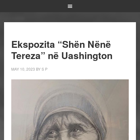
Ekspozita “Shën Nënë
Tereza” në Uashington
MAY 10, 2023
BY
S P