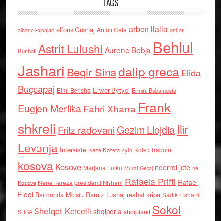
TAGS
arben llalla
alfons Grishaj
Anton Cefa
asllan
albano kolonjari
Behlul
Astrit Lulushi
Aurenc Bebja
Bushati
Jashari
dalip greca
Beqir Sina
Elida
Buçpapaj
Enver Bytyci
Elmi Berisha
Ermira Babamusta
Frank
Eugjen Merlika
Fahri Xharra
shkreli
Ilir
Gezim Llojdia
Fritz radovani
Levonja
Interviste
Kolec Traboini
Keze Kozeta Zylo
kosova
Kosove
nderroi jete
Marjana Bulku
ne
Murat Gecaj
Rafaela Prifti
Rafael
Nene Tereza
Kosove
presidenti Nishani
Floqi
Raimonda Moisiu
Ramiz Lushaj
reshat kripa
Sadik Elshani
Sokol
Shefqet Kercelli
shqiperia
shqiptaret
SHBA