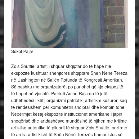
Sokol Paja/
Zois Shuttiè, artisti i shquar shqiptar do të hapë një
ekspozitë kushtuar shenjtores shqiptare Shën Nënë Tereza
në Uashington në Sallën Rotunda të Kongresit Amerikan.
Së bashku me organizatorët po punohet që kjo ekspozitë
të hapet në vjeshtë. Patrioti Anton Raja do të jetë
udhëheqësi i këtij organizmi patriotik, artistik e kulturor, kaq
të rëndësishëm për komunitetin shqiptar dhe kombin tonë.
Nëpërmjet kësaj ekspozite
institucionet amerikane i japin
shoqërisë dhe artdashësve mundësinë të njihen me krijime
artistike autentike të piktorit të shquar Zois Shuttiè, portrete
të arrira artistikisht të Shën Nënë Terezës humanistes së