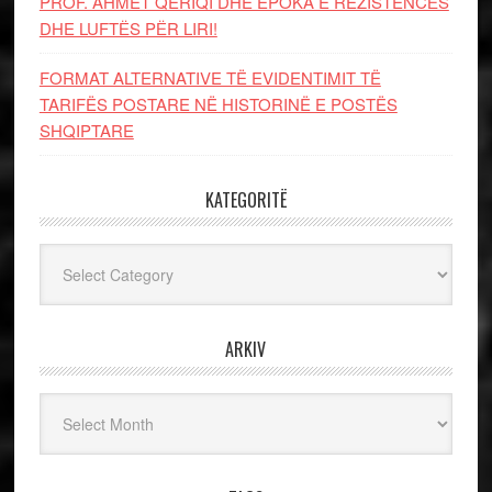
PROF. AHMET QERIQI DHE EPOKA E REZISTENCЁS
DHE LUFTЁS PЁR LIRI!
FORMAT ALTERNATIVE TË EVIDENTIMIT TË
TARIFËS POSTARE NË HISTORINË E POSTËS
SHQIPTARE
KATEGORITË
Kategoritë
ARKIV
Arkiv