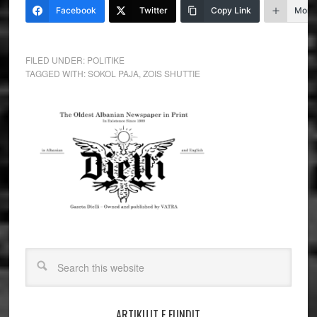
Facebook
Twitter
Copy Link
More
FILED UNDER:
POLITIKE
TAGGED WITH:
SOKOL PAJA
,
ZOIS SHUTTIE
ARTIKUJT E FUNDIT