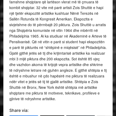
famshme shqiptare që lartëson vlerat më të çmuara të
kombit shqiptar. 32 vite më parë artisti Zois Shuttiè e hapi
një tjetër ekspozitë artistike kushtuar Nënë Terezës në
Sallën Rotunda të Kongresit Amerikan. Ekspozita e
sivjetshme do të përmbajë 20 piktura. Zois Shuttiè u arratis
nga Shqipëria komuniste në vitin 1964 dhe mbërriti në
Philadelphia 1965. Ai ka studiuar në Akademinë e Arteve të
Pensilvanisë. Që në vitin e parë si student hapi ekspozitën
e parë të pikturës në “shtëpinë e miqësisë” në Philadelphia.
Gjatë gjithë jetës së tij dhe krijimtarisë artistike ka realizuar
mbi 3 mijë piktura dhe 200 ekspozita. Sot është 85 vjeç
dhe vazhdon akoma të krijojë vepra artistike dhe shkrime
të ndryshme letrare në gjuhën angleze. E gjithë shtëpia e tij
është e mbushur në çdo hapësirë me piktura të realizuara
ndër vitet e jetës së tij të gjallë artistike. Shtëpia e Zois
Shuttiè në Bronx, New York është shtëpia më artistike
shqiptare me piktura të motiveve, teknikave, profileve e
gjinive të ndryshme artistike.
Share via: