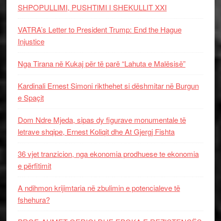
SHPOPULLIMI, PUSHTIMI I SHEKULLIT XXI
VATRA’s Letter to President Trump: End the Hague
Injustice
Nga Tirana në Kukaj për të parë “Lahuta e Malësisë”
Kardinali Ernest Simoni rikthehet si dëshmitar në Burgun
e Spaçit
Dom Ndre Mjeda, sipas dy figurave monumentale të
letrave shqipe, Ernest Koliqit dhe At Gjergj Fishta
36 vjet tranzicion, nga ekonomia prodhuese te ekonomia
e përfitimit
A ndihmon krijimtaria në zbulimin e potencialeve të
fshehura?