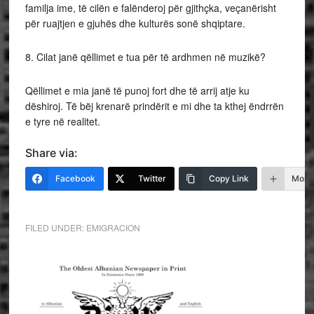
familja ime, të cilën e falënderoj për gjithçka, veçanërisht
për ruajtjen e gjuhës dhe kulturës sonë shqiptare.
8. Cilat janë qëllimet e tua për të ardhmen në muzikë?
Qëllimet e mia janë të punoj fort dhe të arrij atje ku
dëshiroj. Të bëj krenarë prindërit e mi dhe ta kthej ëndrrën
e tyre në realitet.
Share via:
Facebook
Twitter
Copy Link
More
FILED UNDER:
EMIGRACION