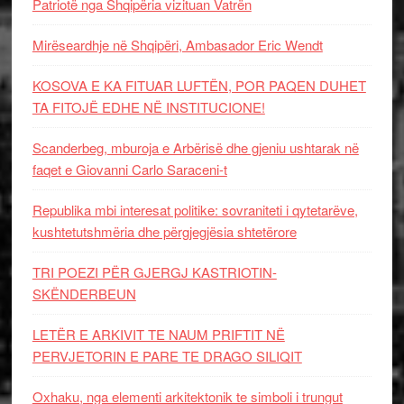
Patriotë nga Shqipëria vizituan Vatrën
Mirëseardhje në Shqipëri, Ambasador Eric Wendt
KOSOVA E KA FITUAR LUFTËN, POR PAQEN DUHET
TA FITOJË EDHE NË INSTITUCIONE!
Scanderbeg, mburoja e Arbërisë dhe gjeniu ushtarak në
faqet e Giovanni Carlo Saraceni-t
Republika mbi interesat politike: sovraniteti i qytetarëve,
kushtetutshmëria dhe përgjegjësia shtetërore
TRI POEZI PËR GJERGJ KASTRIOTIN-
SKËNDERBEUN
LETËR E ARKIVIT TE NAUM PRIFTIT NË
PERVJETORIN E PARE TE DRAGO SILIQIT
Oxhaku, nga elementi arkitektonik te simboli i trungut