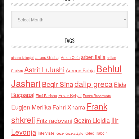
Arkiv
TAGS
arben llalla
alfons Grishaj
Anton Cefa
asllan
albano kolonjari
Behlul
Astrit Lulushi
Aurenc Bebja
Bushati
Jashari
dalip greca
Beqir Sina
Elida
Buçpapaj
Enver Bytyci
Elmi Berisha
Ermira Babamusta
Frank
Eugjen Merlika
Fahri Xharra
shkreli
Ilir
Gezim Llojdia
Fritz radovani
Levonja
Interviste
Kolec Traboini
Keze Kozeta Zylo