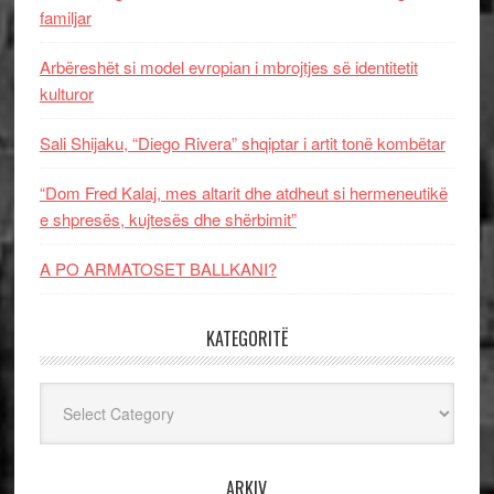
familjar
Arbëreshët si model evropian i mbrojtjes së identitetit
kulturor
Sali Shijaku, “Diego Rivera” shqiptar i artit tonë kombëtar
“Dom Fred Kalaj, mes altarit dhe atdheut si hermeneutikë
e shpresës, kujtesës dhe shërbimit”
A PO ARMATOSET BALLKANI?
KATEGORITË
Kategoritë
ARKIV