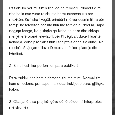
Pasioni im për muzikën lindi që në fëmijëri. Prindërit e mi
dhe halla ime vunë re shumë herët interesin tim për
muzikën. Kur isha i vogël, prindërit më vendosnin filma për
fëmijë në televizor, por ato nuk më tërhiqnin. Ndërsa, sapo
dëgjoja këngë, lija gjithçka që kisha në dorë dhe shkoja
menjëherë pranë televizorit për t’i dëgjuar, duke filluar të
këndoja, edhe pse fjalët nuk i shqiptoja ende siç duhej. Në
moshën 5-vjeçare fillova të merrja mësime pianoje dhe
këndimi.
2. Si ndihesh kur performon para publikut?
Para publikut ndihem gjithmonë shumë mirë. Normalisht
kam emocione, por sapo marr duartrokitjet e para, gjithçka
kalon.
3. Cilat janë disa prej këngëve që të pëlqen t’i interpretosh
më shumë?