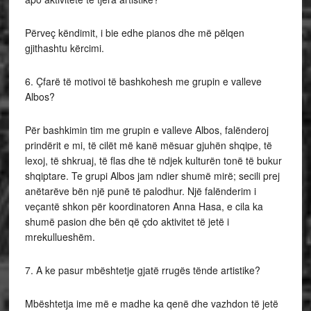
Përveç këndimit, i bie edhe pianos dhe më pëlqen
gjithashtu kërcimi.
6. Çfarë të motivoi të bashkohesh me grupin e valleve
Albos?
Për bashkimin tim me grupin e valleve Albos, falënderoj
prindërit e mi, të cilët më kanë mësuar gjuhën shqipe, të
lexoj, të shkruaj, të flas dhe të ndjek kulturën tonë të bukur
shqiptare. Te grupi Albos jam ndier shumë mirë; secili prej
anëtarëve bën një punë të palodhur. Një falënderim i
veçantë shkon për koordinatoren Anna Hasa, e cila ka
shumë pasion dhe bën që çdo aktivitet të jetë i
mrekullueshëm.
7. A ke pasur mbështetje gjatë rrugës tënde artistike?
Mbështetja ime më e madhe ka qenë dhe vazhdon të jetë