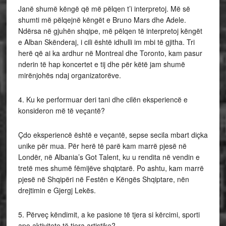
Janë shumë këngë që më pëlqen t’i interpretoj. Më së
shumti më pëlqejnë këngët e Bruno Mars dhe Adele.
Ndërsa në gjuhën shqipe, më pëlqen të interpretoj këngët
e Alban Skënderaj, i cili është idhulli im mbi të gjitha. Tri
herë që ai ka ardhur në Montreal dhe Toronto, kam pasur
nderin të hap koncertet e tij dhe për këtë jam shumë
mirënjohës ndaj organizatorëve.
4. Ku ke performuar deri tani dhe cilën eksperiencë e
konsideron më të veçantë?
Çdo eksperiencë është e veçantë, sepse secila mbart diçka
unike për mua. Për herë të parë kam marrë pjesë në
Londër, në Albania’s Got Talent, ku u rendita në vendin e
tretë mes shumë fëmijëve shqiptarë. Po ashtu, kam marrë
pjesë në Shqipëri në Festën e Këngës Shqiptare, nën
drejtimin e Gjergj Lekës.
5. Përveç këndimit, a ke pasione të tjera si kërcimi, sporti
apo aktivitete të tjera artistike?