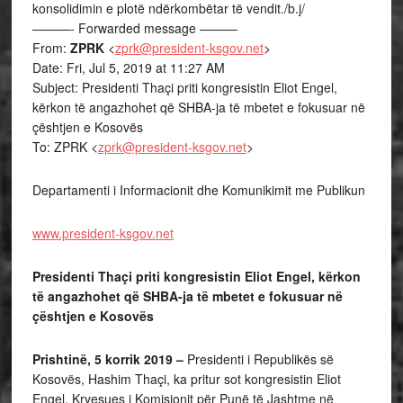
konsolidimin e plotë ndërkombëtar të vendit./b.j/
———- Forwarded message ———
From:
ZPRK
<
zprk@president-ksgov.net
>
Date: Fri, Jul 5, 2019 at 11:27 AM
Subject: Presidenti Thaçi priti kongresistin Eliot Engel,
kërkon të angazhohet që SHBA-ja të mbetet e fokusuar në
çështjen e Kosovës
To: ZPRK <
zprk@president-ksgov.net
>
Departamenti i Informacionit dhe Komunikimit me Publikun
www.president-ksgov.net
Presidenti Thaçi priti kongresistin Eliot Engel, kërkon
të angazhohet që SHBA-ja të mbetet e fokusuar në
çështjen e Kosovës
Prishtinë, 5 korrik 2019 –
Presidenti i Republikës së
Kosovës, Hashim Thaçi, ka pritur sot kongresistin Eliot
Engel, Kryesues i Komisionit për Punë të Jashtme në