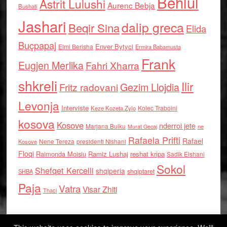
Behlul
Astrit Lulushi
Aurenc Bebja
Bushati
Jashari
dalip greca
Beqir Sina
Elida
Buçpapaj
Enver Bytyci
Elmi Berisha
Ermira Babamusta
Frank
Eugjen Merlika
Fahri Xharra
shkreli
Ilir
Gezim Llojdia
Fritz radovani
Levonja
Interviste
Kolec Traboini
Keze Kozeta Zylo
kosova
Kosove
nderroi jete
Marjana Bulku
ne
Murat Gecaj
Rafaela Prifti
Rafael
Nene Tereza
Kosove
presidenti Nishani
Floqi
Raimonda Moisiu
Ramiz Lushaj
reshat kripa
Sadik Elshani
Sokol
Shefqet Kercelli
shqiperia
shqiptaret
SHBA
Paja
Vatra
Visar Zhiti
Thaci