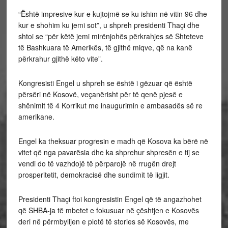
“Është impresive kur e kujtojmë se ku ishim në vitin 96 dhe
kur e shohim ku jemi sot”, u shpreh presidenti Thaçi dhe
shtoi se “për këtë jemi mirënjohës përkrahjes së Shteteve
të Bashkuara të Amerikës, të gjithë miqve, që na kanë
përkrahur gjithë këto vite”.
Kongresisti Engel u shpreh se është i gëzuar që është
përsëri në Kosovë, veçanërisht për të qenë pjesë e
shënimit të 4 Korrikut me inaugurimin e ambasadës së re
amerikane.
Engel ka theksuar progresin e madh që Kosova ka bërë në
vitet që nga pavarësia dhe ka shprehur shpresën e tij se
vendi do të vazhdojë të përparojë në rrugën drejt
prosperitetit, demokracisë dhe sundimit të ligjit.
Presidenti Thaçi ftoi kongresistin Engel që të angazhohet
që SHBA-ja të mbetet e fokusuar në çështjen e Kosovës
deri në përmbylljen e plotë të stories së Kosovës, me