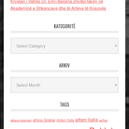
Kryetari i Vatrës Dr. Elmi Berisha zhvilloi takim në
Akademinë e Shkencave dhe të Arteve të Kosovës
KATEGORITË
Kategoritë
ARKIV
Arkiv
TAGS
arben llalla
alfons Grishaj
Anton Cefa
asllan
albano kolonjari