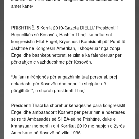
amerikane/
PRISHTINË, 5 Korrik 2019-Gazeta DIELLI/ Presidenti i
Republikës së Kosovës, Hashim Thaçi, ka pritur sot
kongresistin Eliot Engel, Kryesues i Komisionit për Punë të
Jashtme në Kongresin Amerikan, i shoqëruar nga zonja
Engel dhe bashkëpunëtorët, të cilin e ka falënderuar për
përkrahjen e vazhdueshme për Kosovën.
“Ju jam mirënjohës për angazhimin tuaj personal, prej
dekadash, për Kosovën dhe popullin shqiptar në
përgjithësi”, u shpreh presidenti Thaçi.
Presidenti Thaçi ka shprehur kënaqësinë para kongresistit
Engel dhe ambasadorit Kosnett për përurimin e ndërtesës
së re të Ambasadës së SHBA-së në Prishtinë, duke e
krahasuar momentin e 4 Korrikut 2019 me hapjen e Zyrës
Amerikane në Kosovë në vitin 1996.