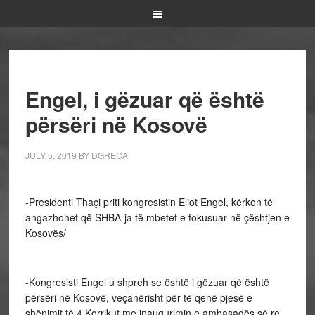
Engel, i gëzuar që është
përsëri në Kosovë
JULY 5, 2019
BY
DGRECA
-Presidenti Thaçi priti kongresistin Eliot Engel, kërkon të
angazhohet që SHBA-ja të mbetet e fokusuar në çështjen e
Kosovës/
-Kongresisti Engel u shpreh se është i gëzuar që është
përsëri në Kosovë, veçanërisht për të qenë pjesë e
shënimit të 4 Korrikut me inaugurimin e ambasadës së re