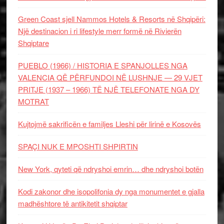
Green Coast sjell Nammos Hotels & Resorts në Shqipëri:
Një destinacion i ri lifestyle merr formë në Rivierën
Shqiptare
PUEBLO (1966) / HISTORIA E SPANJOLLES NGA
VALENCIA QË PËRFUNDOI NË LUSHNJE — 29 VJET
PRITJE (1937 – 1966) TË NJË TELEFONATE NGA DY
MOTRAT
Kujtojmë sakrificën e familjes Lleshi për lirinë e Kosovës
SPAÇI NUK E MPOSHTI SHPIRTIN
New York, qyteti që ndryshoi emrin… dhe ndryshoi botën
Kodi zakonor dhe isopolifonia dy nga monumentet e gjalla
madhështore të antikitetit shqiptar