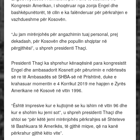
Kongresin Amerikan, i shoqëruar nga zonja Engel dhe
bashkëpunëtorët, të cilin e ka falënderuar për përkrahjen e
vazhdueshme për Kosovën.
“Ju jam mirënjohës për angazhimin tuaj personal, prej
dekadash, për Kosovën dhe popullin shqiptar në
përgjithësi”, u shpreh presidenti Thaçi.
Presidenti Thaçi ka shprehur kënaqësinë para kongresistit
Engel dhe ambasadorit Kosnett për përurimin e ndërtesës
së re të Ambasadës së SHBA-së në Prishtinë, duke e
krahasuar momentin e 4 Korrikut 2019 me hapjen e Zyrës
Amerikane në Kosovë në vitin 1996.
“Është impresive kur e kujtojmë se ku ishim në vitin 96 dhe
kur e shohim ku jemi sot”, u shpreh presidenti Thaçi dhe
shtoi se “për këtë jemi mirënjohës përkrahjes së Shteteve
të Bashkuara të Amerikës, të gjithë miqve, që na kanë
përkrahur gjithë këto vite”.