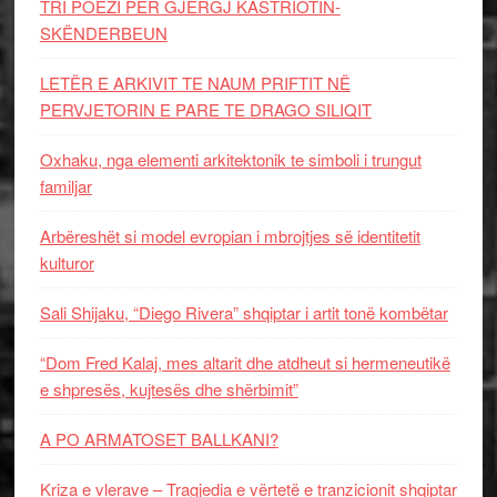
TRI POEZI PËR GJERGJ KASTRIOTIN-
SKËNDERBEUN
LETËR E ARKIVIT TE NAUM PRIFTIT NË
PERVJETORIN E PARE TE DRAGO SILIQIT
Oxhaku, nga elementi arkitektonik te simboli i trungut
familjar
Arbëreshët si model evropian i mbrojtjes së identitetit
kulturor
Sali Shijaku, “Diego Rivera” shqiptar i artit tonë kombëtar
“Dom Fred Kalaj, mes altarit dhe atdheut si hermeneutikë
e shpresës, kujtesës dhe shërbimit”
A PO ARMATOSET BALLKANI?
Kriza e vlerave – Tragjedia e vërtetë e tranzicionit shqiptar