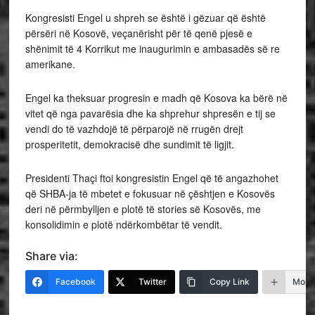
Kongresisti Engel u shpreh se është i gëzuar që është
përsëri në Kosovë, veçanërisht për të qenë pjesë e
shënimit të 4 Korrikut me inaugurimin e ambasadës së re
amerikane.
Engel ka theksuar progresin e madh që Kosova ka bërë në
vitet që nga pavarësia dhe ka shprehur shpresën e tij se
vendi do të vazhdojë të përparojë në rrugën drejt
prosperitetit, demokracisë dhe sundimit të ligjit.
Presidenti Thaçi ftoi kongresistin Engel që të angazhohet
që SHBA-ja të mbetet e fokusuar në çështjen e Kosovës
deri në përmbylljen e plotë të stories së Kosovës, me
konsolidimin e plotë ndërkombëtar të vendit.
Share via:
Facebook
Twitter
Copy Link
More