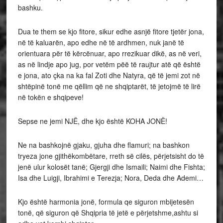
bashku.
Dua te them se kjo fitore, sikur edhe asnjë fitore tjetër jona,
në të kaluarën, apo edhe në të ardhmen, nuk janë të
orientuara për të kërcënuar, apo rrezikuar dikë, as në veri,
as në lindje apo jug, por vetëm pëë të raujtur atë që është
e jona, ato çka na ka fal Zoti dhe Natyra, që të jemi zot në
shtëpinë tonë me qëllim që ne shqiptarët, të jetojmë të lirë
në tokën e shqipeve!
Sepse ne jemi NJË, dhe kjo është KOHA JONË!
Ne na bashkojnë gjaku, gjuha dhe flamuri; na bashkon
tryeza jone gjithëkombëtare, rreth së cilës, përjetsisht do të
jenë ulur kolosët tanë; Gjergji dhe Ismaili; Naimi dhe Fishta;
Isa dhe Luigji, Ibrahimi e Terezja; Nora, Deda dhe Ademi…
Kjo është harmonia jonë, formula qe siguron mbijetesën
tonë, që siguron që Shqipria të jetë e përjetshme,ashtu si