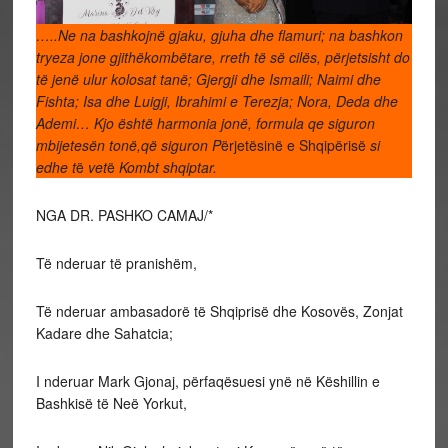
…..Ne na bashkojnë gjaku, gjuha dhe flamuri; na bashkon
tryeza jone gjithëkombëtare, rreth të së cilës, përjetsisht do
të jenë ulur kolosat ta
në; Gjergji dhe Ismaili; Naimi dhe
Fishta; Isa dhe Luigji, Ibrahimi e Terezja; Nora, Deda dhe
Ademi… Kjo është harmonia jonë, formula qe siguron
mbijetesën tonë,që siguron P
ërjetësinë e Shqipërisë
si
edhe t
ë
vet
ë
Kombt shqiptar.
NGA DR. PASHKO CAMAJ/*
Të nderuar të pranishëm,
Të nderuar ambasadorë të Shqiprisë dhe Kosovës, Zonjat
Kadare dhe Sahatcia;
I nderuar Mark Gjonaj, përfaqësuesi ynë në Këshillin e
Bashkisë të Neë Yorkut,