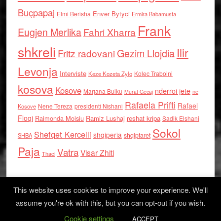
Buçpapaj
Enver Bytyci
Elmi Berisha
Ermira Babamusta
Frank
Eugjen Merlika
Fahri Xharra
shkreli
Ilir
Gezim Llojdia
Fritz radovani
Levonja
Interviste
Kolec Traboini
Keze Kozeta Zylo
kosova
Kosove
nderroi jete
Marjana Bulku
ne
Murat Gecaj
Rafaela Prifti
Rafael
Nene Tereza
Kosove
presidenti Nishani
Floqi
Raimonda Moisiu
Ramiz Lushaj
reshat kripa
Sadik Elshani
Sokol
Shefqet Kercelli
shqiperia
shqiptaret
SHBA
Paja
Vatra
Visar Zhiti
Thaci
This website uses cookies to improve your experience. We'll
assume you're ok with this, but you can opt-out if you wish.
Cookie settings
Log in
ACCEPT