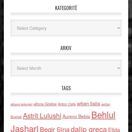
KATEGORITË
Kategoritë
ARKIV
Arkiv
TAGS
arben llalla
alfons Grishaj
Anton Cefa
asllan
albano kolonjari
Behlul
Astrit Lulushi
Aurenc Bebja
Bushati
Jashari
dalip greca
Beqir Sina
Elida