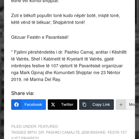
edhe vet kombi shqiptar.
Zoti e bëkoft popullin tonë kudo nëpër botë, miqtë tonë,
këtë vënd të bëkuar; Shqipërinë tonë!
Gëzuar Festën e Pavarësisë!
* Fjalimi përshëndetës i dr. Pashko Camaj, anëtar i Këshillit
të Vatrës, Shef i Kabinetit të Kryetarit të Vatrës, gjatë
mbrëmjes festive të 107 vjetorit të Pavarësisë organizuar
nga Mark Gjonaj dhe Komuniteti Shqiptar me 23 Nëntor
2019, në Marina Del Ray.
Share via:
Facebook
Twitter
Copy Link
More
FILED UNDER:
FEATURED
TAGGED WITH:
DR. PASHKO CAMAJ-TE JEMI BASHKE- FESTA-107
VJET PAVARESI