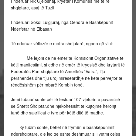
I nderuar Nik Gjeloshaj, kryetar i Komunës më të re
shqiptare, asaj të Tuzit,
I nderuari Sokol Lulgjuraj, nga Qendra e Bashkëpunit
Ndërfetar në Elbasan
Të nderuar vëllezër e motra shqiptarë, ngado që vini:
Më lejoni që në emër të Komisionit Organizativë të
këtij manifestimi, si edhe në emër të kryesisë dhe krytarit të
Federatës Pan-shqiptare të Amerikës “Vatra”, t’ju
përshëndes dhe t’ju uroj mirëseardhje në këtë përvejtor të
rëndësishëm për mbarë Kombin tonë.
Jemi tubuar sonte për të festuar 107-vjetorin e pavarsisë
së Shtetit Shqiptar,dhe njëkohësisht të kujtojmë heronjt
tanë dhe sakrificat e tyre për këtë ditë të madhe.
Ky tubim sonte, bëhet në frymën e bashkëpunimit
ndërshqiptarë, gjë kjo që është dëshmuar si i vetmi çelës