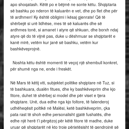
apo shoqatash. Këtë po e bëjmë ne sonte këtu. Shqiptaria
së bashku po nderon të kaluarën e vet, dhe po flet dhe për
të ardhmen! Ky është obligimi i kësaj gjenrate! Që të
shërbejë si urë lidhëse, mes të së kaluarës dhe së
ardhmes tonë, si amanet i atyre që shkuan, dhe borxh ndaj
atyre që do të vijnë pas, duke u dëshmuar se shqiptarët e
kanë mirë, vetëm kur janë së bashku, vetëm kur
bashkëveprojnë.
Noshta këtu është momenti të veçoj një shembull konkret,
për shumë nga ne, ende i freskët.
Në Mars të këtij viti, subjektet politike shqiptare në Tuz, si
të bashkuara, dualën fitues, dhe ky bashkëveprim dhe kjo
fitore, duhet të shërbej si model dhe për viset e tjera
shqiptare. Unë, dua edhe nga kjo foltore, të falenderoj
udhëheqësit poltikë në Malësi, ketë bashkëveprim, çka
pata rast të shoh edhe personalisht gjatë fushatës, dhe
edhe një herë t’i përgëzoj për këtë fitore të madhe, duke
uruar që shqiptarët në kto troje përjetësisht të qendrojnë së