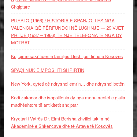
Shqiptare
PUEBLO (1966) / HISTORIA E SPANJOLLES NGA
VALENCIA QË PËRFUNDOI NË LUSHNJE — 29 VJET
PRITJE (1937 – 1966) TË NJË TELEFONATE NGA DY
MOTRAT
Kujtojmë sakrificën e familjes Lleshi për lirinë e Kosovës
SPAÇI NUK E MPOSHTI SHPIRTIN
New York, qyteti që ndryshoi emrin… dhe ndryshoi botën
Kodi zakonor dhe isopolifonia dy nga monumentet e gjalla
madhështore të antikitetit shqiptar
Kryetari i Vatrës Dr. Elmi Berisha zhvilloi takim në
Akademinë e Shkencave dhe të Arteve të Kosovës