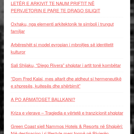
LETËR E ARKIVIT TE NAUM PRIFTIT NË
PERVJETORIN E PARE TE DRAGO SILIQIT
Oxhaku, nga elementi arkitektonik te simboli i trungut
familjar
Arbëreshët si model evropian i mbrojtjes së identitetit
kulturor
Sali Shijaku, “Diego Rivera” shqiptar i artit tonë kombëtar
“Dom Fred Kalaj, mes altarit dhe atdheut si hermeneutikë
e shpresës, kujtesës dhe shërbimit”
A PO ARMATOSET BALLKANI?
Kriza e vlerave – Tragjedia e vërtetë e tranzicionit shqiptar
Green Coast sjell Nammos Hotels & Resorts në Shqipëri:
Një destinacion i ri lifestyle merr formë në Rivierën