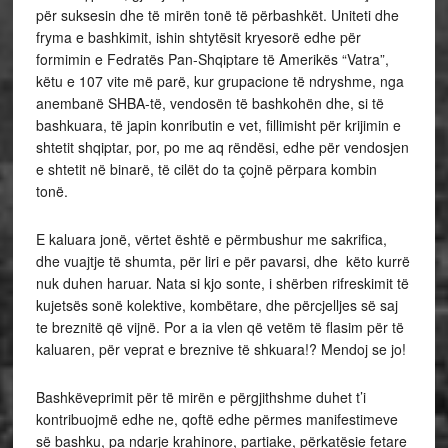
për suksesin dhe të mirën tonë të përbashkët. Uniteti dhe
fryma e bashkimit, ishin shtytësit kryesorë edhe për
formimin e Fedratës Pan-Shqiptare të Amerikës “Vatra”,
këtu e 107 vite më parë, kur grupacione të ndryshme, nga
anembanë SHBA-të, vendosën të bashkohën dhe, si të
bashkuara, të japin konributin e vet, fillimisht për krijimin e
shtetit shqiptar, por, po me aq rëndësi, edhe për vendosjen
e shtetit në binarë, të cilët do ta çojnë përpara kombin
tonë.
E kaluara jonë, vërtet është e përmbushur me sakrifica,
dhe vuajtje të shumta, për liri e për pavarsi, dhe këto kurrë
nuk duhen haruar. Nata si kjo sonte, i shërben rifreskimit të
kujetsës sonë kolektive, kombëtare, dhe përcjelljes së saj
te breznitë që vijnë. Por a ia vlen që vetëm të flasim për të
kaluaren, për veprat e breznive të shkuara!? Mendoj se jo!
Bashkëveprimit për të mirën e përgjithshme duhet t’i
kontribuojmë edhe ne, qoftë edhe përmes manifestimeve
së bashku, pa ndarje krahinore, partiake, përkatësie fetare