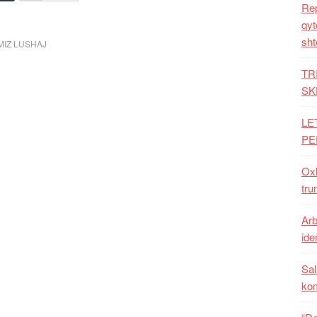
Rep
qyt
sht
MIZ LUSHAJ
TR
SK
LE
PE
Oxh
tru
Arb
iden
Sal
ko