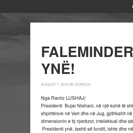
FALEMINDERI
YNË!
AUGUST 7, 2016
BY
DGRECA
Nga Ramiz LUSHAJ/
Presidenti Bujar Nishani, në një kohë të shk
shpirtërore në Veri dhe në Jug, gjithkahit në
dimensionin e tij njerëzor, intelektual dhe at
Presidenti ynë, tashti së fundit, ishte dhe n