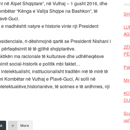
ni në Alpet Shqiptare”, në Vuthaj – 1 gusht 2016, dhe
 Kombëtar “Kënga e Vallja Shqipe na Bashkon”, të
SH
lavë-Guci.
e madhështi natyre e historie vinte nji President
LU
AG
presidenciale, ri-dëshmojnë qartë se Presidenti Nishani i
ZË
 përfaqësimit të të gjithë shqiptarëve.
P
aktikën ma racionale të kulturave dhe udhëheqësve
mit social-historik e politik mbi faktet…
Pat
ntelektualisht, institucionalisht traditën më të mirë të
mi Kombëtar në Vuthaj e Plavë-Guci, Ai solli në
Mir
ntelektualëve,historianëve, të sotmes e të ardhmes, nji
KO
DU
Sca
ush
nk
More