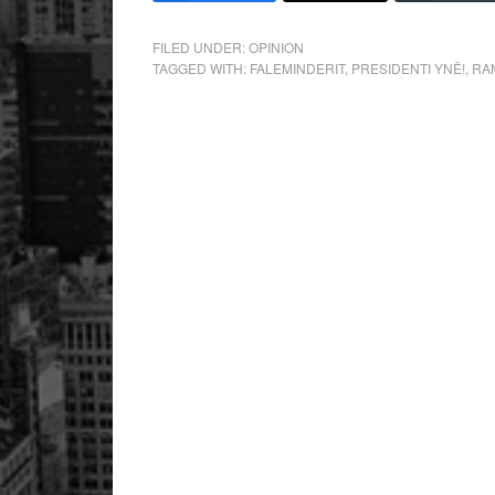
FILED UNDER:
OPINION
TAGGED WITH:
FALEMINDERIT
,
PRESIDENTI YNË!
,
RA