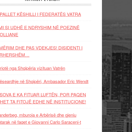
PALLET KËSHILLI I FEDERATËS VATRA
MI SI UDHË E NDRYSHIM NË POEZINË
OLLIANE
MËRIM DHE PAS VDEKJES! DISIDENTI I
ËRHERSHËM…
riotë nga Shqipëria vizituan Vatrën
ëseardhje në Shqipëri, Ambasador Eric Wendt
SOVA E KA FITUAR LUFTËN, POR PAQEN
HET TA FITOJË EDHE NË INSTITUCIONE!
nderbeg, mburoja e Arbërisë dhe gjeniu
tarak në faqet e Giovanni Carlo Saraceni-t