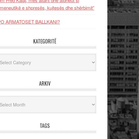
m Fred Kalaj, mes altarit dhe atdheut si
meneutikë e shpresës, kujtesës dhe shërbimit”
PO ARMATOSET BALLKANI?
KATEGORITË
egoritë
ARKIV
iv
TAGS