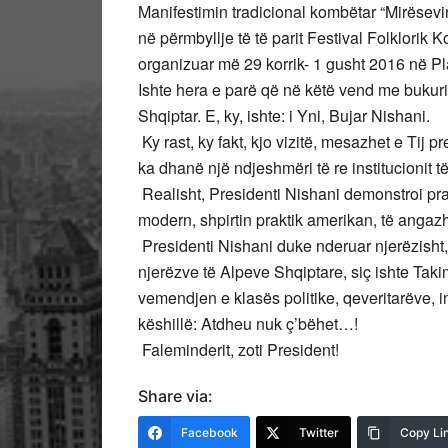
Manifestimin tradicional kombëtar “Mirësevi
në përmbyllje të të parit Festival Folklorik
organizuar më 29 korrik- 1 gusht 2016 në P
Ishte hera e parë që në këtë vend me bukuri 
Shqiptar. E, ky, ishte: i Yni, Bujar Nishani.
Ky rast, ky fakt, kjo vizitë, mesazhet e Tij 
ka dhanë një ndjeshmëri të re institucionit të
Realisht, Presidenti Nishani demonstroi pr
modern, shpirtin praktik amerikan, të angazhi
Presidenti Nishani duke nderuar njerëzisht, i
njerëzve të Alpeve Shqiptare, siç ishte Taki
vemendjen e klasës politike, qeveritarëve, i
këshillë: Atdheu nuk ç’bëhet…!
Faleminderit, zoti President!
Share via:
Facebook
Twitter
Copy Li