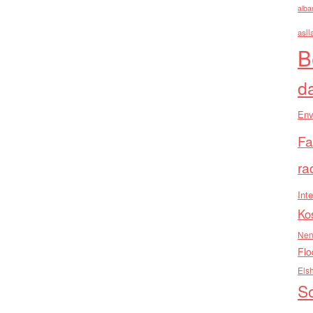
alba
asll
B
d
Env
Fa
ra
Inte
Ko
Nen
Flo
Els
So