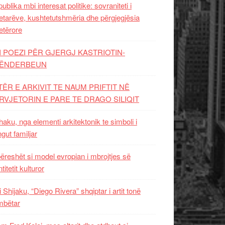
ublika mbi interesat politike: sovraniteti i
etarëve, kushtetutshmëria dhe përgjegjësia
etërore
I POEZI PËR GJERGJ KASTRIOTIN-
ËNDERBEUN
TËR E ARKIVIT TE NAUM PRIFTIT NË
RVJETORIN E PARE TE DRAGO SILIQIT
aku, nga elementi arkitektonik te simboli i
ngut familjar
ëreshët si model evropian i mbrojtjes së
titetit kulturor
i Shijaku, “Diego Rivera” shqiptar i artit tonë
mbëtar