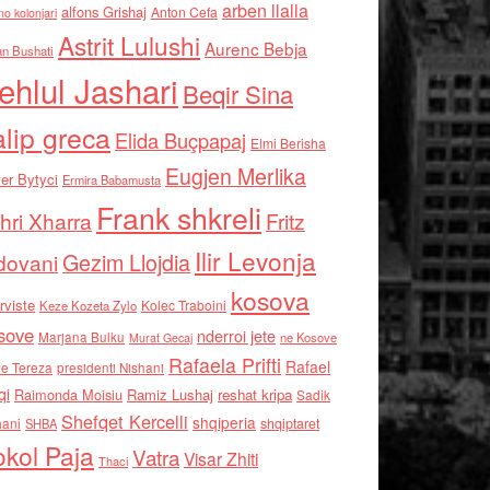
arben llalla
alfons Grishaj
Anton Cefa
no kolonjari
Astrit Lulushi
Aurenc Bebja
an Bushati
ehlul Jashari
Beqir Sina
alip greca
Elida Buçpapaj
Elmi Berisha
Eugjen Merlika
er Bytyci
Ermira Babamusta
Frank shkreli
hri Xharra
Fritz
Ilir Levonja
Gezim Llojdia
dovani
kosova
rviste
Kolec Traboini
Keze Kozeta Zylo
sove
nderroi jete
Marjana Bulku
ne Kosove
Murat Gecaj
Rafaela Prifti
Rafael
e Tereza
presidenti Nishani
qi
Raimonda Moisiu
Ramiz Lushaj
reshat kripa
Sadik
Shefqet Kercelli
shqiperia
hani
shqiptaret
SHBA
kol Paja
Vatra
Visar Zhiti
Thaci