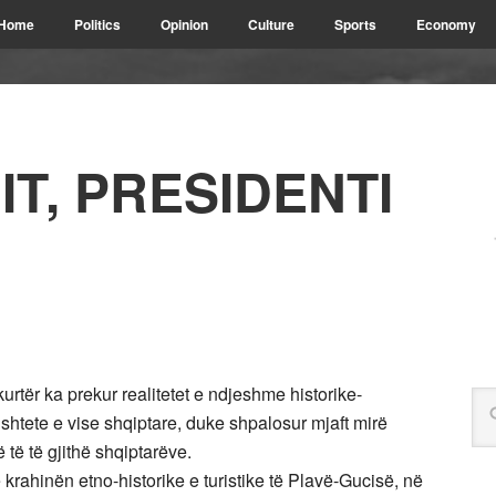
Home
Politics
Opinion
Culture
Sports
Economy
T, PRESIDENTI
urtër ka prekur realitetet e ndjeshme historike-
 shtete e vise shqiptare, duke shpalosur mjaft mirë
ë të të gjithë shqiptarëve.
ë krahinën etno-historike e turistike të Plavë-Gucisë, në