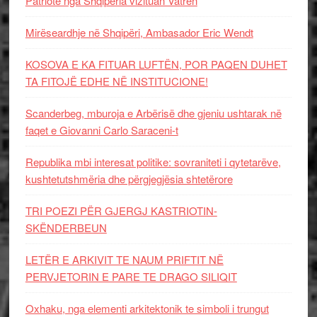
Patriotë nga Shqipëria vizituan Vatrën
Mirëseardhje në Shqipëri, Ambasador Eric Wendt
KOSOVA E KA FITUAR LUFTËN, POR PAQEN DUHET
TA FITOJË EDHE NË INSTITUCIONE!
Scanderbeg, mburoja e Arbërisë dhe gjeniu ushtarak në
faqet e Giovanni Carlo Saraceni-t
Republika mbi interesat politike: sovraniteti i qytetarëve,
kushtetutshmëria dhe përgjegjësia shtetërore
TRI POEZI PËR GJERGJ KASTRIOTIN-
SKËNDERBEUN
LETËR E ARKIVIT TE NAUM PRIFTIT NË
PERVJETORIN E PARE TE DRAGO SILIQIT
Oxhaku, nga elementi arkitektonik te simboli i trungut