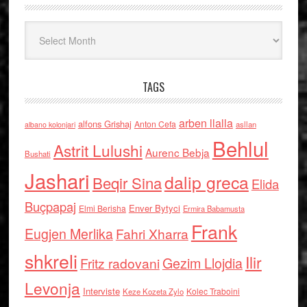
Arkiv
TAGS
arben llalla
alfons Grishaj
Anton Cefa
asllan
albano kolonjari
Behlul
Astrit Lulushi
Aurenc Bebja
Bushati
Jashari
dalip greca
Beqir Sina
Elida
Buçpapaj
Enver Bytyci
Elmi Berisha
Ermira Babamusta
Frank
Eugjen Merlika
Fahri Xharra
shkreli
Ilir
Gezim Llojdia
Fritz radovani
Levonja
Interviste
Kolec Traboini
Keze Kozeta Zylo