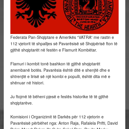
Federata Pan-Shqiptare e Amerikës “VATRA” me rastin e
112 vjetorit të shpalljes së Pavarësisë së Shqipërisë fton të
gjithë shqiptarët në festën e Flamurit Kombëtar.
Flamuri i kombit tonë bashkon të gjithë shqiptarët
anembanë botës. Pavarësia është ditë e shenjtë dhe e
shtrenjtë e lirisë së një kombi e populli, është dita më e
shënuar në histori.
Ju
ftojmë të bëheni pjesë e festës historike të të gjithë
shqiptarëve.
Komisioni i Organizimit të Darkës për 112 vjetorin e
Pavarësisë përbëhet nga: Anton Raja, Rafalela Prifti, David