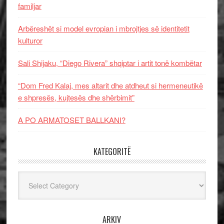
familjar
Arbëreshët si model evropian i mbrojtjes së identitetit
kulturor
Sali Shijaku, “Diego Rivera” shqiptar i artit tonë kombëtar
“Dom Fred Kalaj, mes altarit dhe atdheut si hermeneutikë
e shpresës, kujtesës dhe shërbimit”
A PO ARMATOSET BALLKANI?
KATEGORITË
Kategoritë
ARKIV