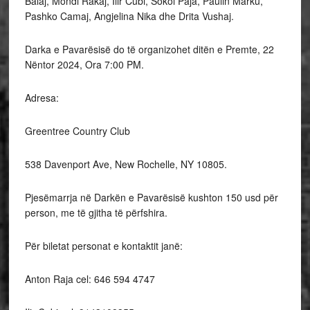
Balaj, Mondi Rakaj, Ilir Cubi, Sokol Paja, Paulin Marku,
Pashko Camaj, Angjelina Nika dhe Drita Vushaj.
Darka e Pavarësisë do të organizohet ditën e Premte, 22
Nëntor 2024, Ora 7:00 PM.
Adresa:
Greentree Country Club
538 Davenport Ave, New Rochelle, NY 10805.
Pjesëmarrja në Darkën e Pavarësisë kushton 150 usd për
person, me të gjitha të përfshira.
Për biletat personat e kontaktit janë:
Anton Raja cel: 646 594 4747