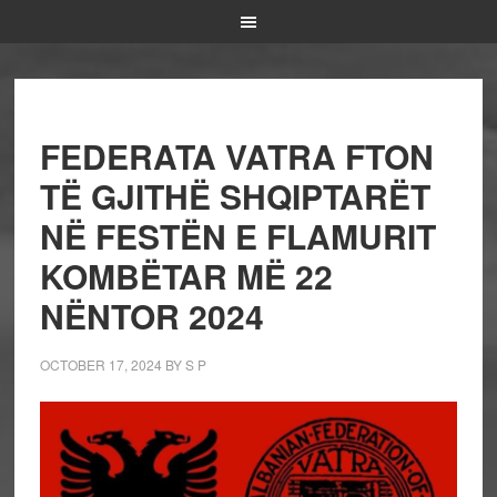
FEDERATA VATRA FTON
TË GJITHË SHQIPTARËT
NË FESTËN E FLAMURIT
KOMBËTAR MË 22
NËNTOR 2024
OCTOBER 17, 2024
BY
S P