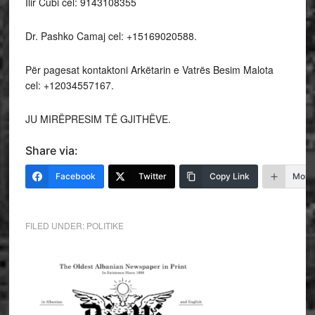
Ilir Cubi cel: 9143108355
Dr. Pashko Camaj cel: +15169020588.
Për pagesat kontaktoni Arkëtarin e Vatrës Besim Malota
cel: +12034557167.
JU MIRËPRESIM TË GJITHËVE.
Share via:
Facebook
Twitter
Copy Link
More
FILED UNDER:
POLITIKE