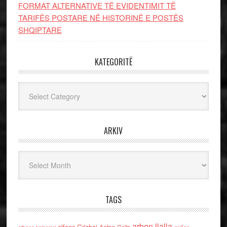
FORMAT ALTERNATIVE TË EVIDENTIMIT TË
TARIFËS POSTARE NË HISTORINË E POSTËS
SHQIPTARE
KATEGORITË
Kategoritë
ARKIV
Arkiv
TAGS
arben llalla
alfons Grishaj
Anton Cefa