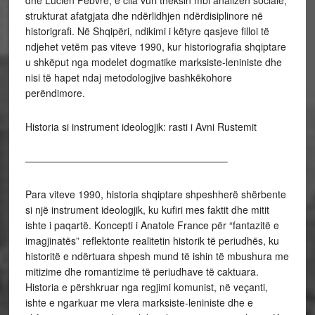
dhe Lucien Febvre, e cila vuri theksin mbi analizën sociale,
strukturat afatgjata dhe ndërlidhjen ndërdisiplinore në
historigrafi. Në Shqipëri, ndikimi i këtyre qasjeve filloi të
ndjehet vetëm pas viteve 1990, kur historiografia shqiptare
u shkëput nga modelet dogmatike marksiste-leniniste dhe
nisi të hapet ndaj metodologjive bashkëkohore
perëndimore.
Historia si instrument ideologjik: rasti i Avni Rustemit
————————————————————–
Para viteve 1990, historia shqiptare shpeshherë shërbente
si një instrument ideologjik, ku kufiri mes faktit dhe mitit
ishte i paqartë. Koncepti i Anatole France për “fantazitë e
imagjinatës” reflektonte realitetin historik të periudhës, ku
historitë e ndërtuara shpesh mund të ishin të mbushura me
mitizime dhe romantizime të periudhave të caktuara.
Historia e përshkruar nga regjimi komunist, në veçanti,
ishte e ngarkuar me vlera marksiste-leniniste dhe e