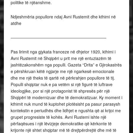
politike të njëanshme.
Ndjeshmëria popullore ndaj Avni Rustemit dhe kthimi në
atdhe
———————————————————————
Pas lirimit nga gjykata franceze në dhjetor 1920, kthimi i
Avni Rustemit në Shqipëri u prit me një entuziazëm të
jashtëzakonshëm nga populli. Gazeta “Drita” e Gjirokastrës
e përshkruan këtë ngjarje me një ngarkesë emocionale
dhe me një theks të qartë në përkrahjen popullore të tij.
Populli shqiptar nuk e pa vetëm si një figurë të luftrave
ideologjike, por si një protagonist të shpresës për një
Shqipëri të modernizuar dhe të demokratizuar. Ky moment i
kthimit nuk mund të kuptohet plotësisht pa pasur parasysh
kontekstin e periudhës dhe lidhjet e ngushta që ai krijoi me
grupet progresiste të kohës. Avni Rustemi ishte një
përfaqësues i një lëvizjeje demokratike që kërkonte të
krijonte një shtet shqiptar më të drejtpërdrejtë dhe më të