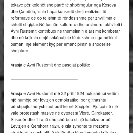
tokave për kolonët shqiptarë të shpërngulur nga Kosova
dhe Çamëria, ishin hapa konkretë drejt realizimit të
reformave që do të ishin të rëndësishme për zhvillimin e
shtetit shqiptar.Në fushën kulturore dhe arsimore, aktiviteti i
Avni Rustemit kontribuoi në themelimin e arsimit kombëtar
dhe në krijimin e një shkëputjeje të dukshme nga ndikimi
osman, një element kyç për emancipimin e shoqërisë
shqiptare.
Vrasja e Avni Rustemit dhe pasojat politike
————————————————-
Vrasja e Avni Rustemit më 22 prill 1924 nuk shënoi vetëm
një humbje për lëvizjen demokratike, por gjithashtu
përshpejtoi ndryshimet politike në Shqipëri. Ajo çoi në një
valë protestash masive në qytetet si Vlorë, Gjirokastër,
Shkodër dhe Tiranë dhe shërbeu si një katalizator për
Lëvizjen e Qershorit 1924, e cila synonte të rrëzonte
strukturat e pushtetit të vjetër dhe të ndihmonte krijimin e