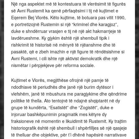
Një nga aspektet më të kontestuara të vlerësimit të figurës
së Avni Rustemit ka qenë përfaqësimi i tij në kujtimet e
Eqerem Bej Vlorës. Këto kujtime, të botuara pas vitit 1990,
e portretizojnë Rustemin si një “kriminel dhe karagjoz”,
duke e shndërruar vrasjen e tij në një akt hakmarrjeje të
lavdërueshme. Ky gjykim është një shembull tipik i
rishkrimit të historisë në mënyrë të njëanshme dhe të
pasaktë, që e zbeh imazhin e një figure të rëndësishme si
Avni Rustemi, i cili ishte një aktivist demokratik dhe një
nismëtar i përpjekjeve për reforma sociale.
Kujtimet e Vlorës, megjithëse ofrojnë një pamje të
ndodhiave të periudhës dhe janë një burim dytësor i
vlefshëm, janë të mbushura me paragjykime dhe qëndrime
politike të thella. Ato tentojnë të ndajnë shqiptarët në dy
grupe të kundërta, “Esatistët” dhe “Zogistët”, duke e
injoruar bashkëpunimin pragmatik mes këtyre dy
fraksioneve në momentin e likuidimit të Rustemit. Ky trajtim
historiografik është një shembull i shpërfilljes së një qasjeje
të thelluar dhe objektive, për t’i dhënë hapësirë narrativave