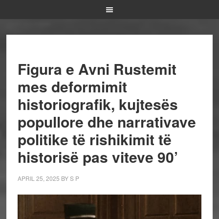
Figura e Avni Rustemit
mes deformimit
historiografik, kujtesës
popullore dhe narrativave
politike të rishikimit të
historisë pas viteve 90’
APRIL 25, 2025
BY
S P