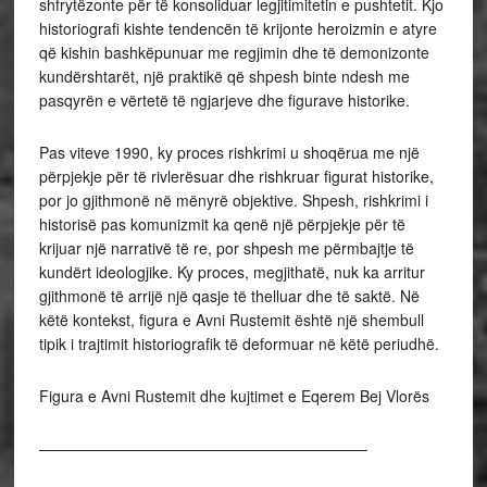
shfrytëzonte për të konsoliduar legjitimitetin e pushtetit. Kjo
historiografi kishte tendencën të krijonte heroizmin e atyre
që kishin bashkëpunuar me regjimin dhe të demonizonte
kundërshtarët, një praktikë që shpesh binte ndesh me
pasqyrën e vërtetë të ngjarjeve dhe figurave historike.
Pas viteve 1990, ky proces rishkrimi u shoqërua me një
përpjekje për të rivlerësuar dhe rishkruar figurat historike,
por jo gjithmonë në mënyrë objektive. Shpesh, rishkrimi i
historisë pas komunizmit ka qenë një përpjekje për të
krijuar një narrativë të re, por shpesh me përmbajtje të
kundërt ideologjike. Ky proces, megjithatë, nuk ka arritur
gjithmonë të arrijë një qasje të thelluar dhe të saktë. Në
këtë kontekst, figura e Avni Rustemit është një shembull
tipik i trajtimit historiografik të deformuar në këtë periudhë.
Figura e Avni Rustemit dhe kujtimet e Eqerem Bej Vlorës
—————————————————————–