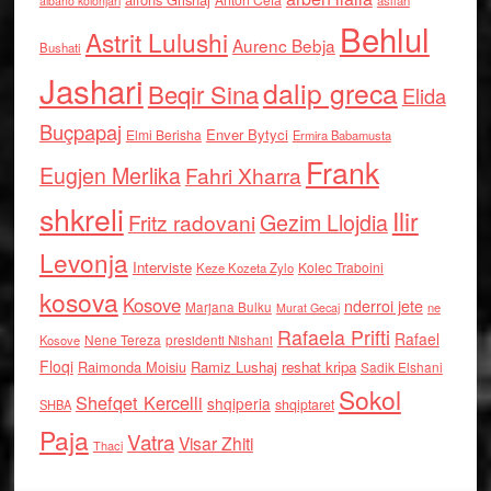
asllan
albano kolonjari
Behlul
Astrit Lulushi
Aurenc Bebja
Bushati
Jashari
dalip greca
Beqir Sina
Elida
Buçpapaj
Enver Bytyci
Elmi Berisha
Ermira Babamusta
Frank
Eugjen Merlika
Fahri Xharra
shkreli
Ilir
Gezim Llojdia
Fritz radovani
Levonja
Interviste
Kolec Traboini
Keze Kozeta Zylo
kosova
Kosove
nderroi jete
Marjana Bulku
ne
Murat Gecaj
Rafaela Prifti
Rafael
Nene Tereza
Kosove
presidenti Nishani
Floqi
Raimonda Moisiu
Ramiz Lushaj
reshat kripa
Sadik Elshani
Sokol
Shefqet Kercelli
shqiperia
shqiptaret
SHBA
Paja
Vatra
Visar Zhiti
Thaci