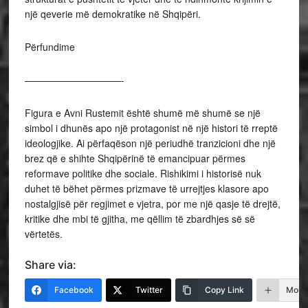
një qeverie më demokratike në Shqipëri.
Përfundime
——————————-
Figura e Avni Rustemit është shumë më shumë se një
simbol i dhunës apo një protagonist në një histori të rreptë
ideologjike. Ai përfaqëson një periudhë tranzicioni dhe një
brez që e shihte Shqipërinë të emancipuar përmes
reformave politike dhe sociale. Rishikimi i historisë nuk
duhet të bëhet përmes prizmave të urrejtjes klasore apo
nostalgjisë për regjimet e vjetra, por me një qasje të drejtë,
kritike dhe mbi të gjitha, me qëllim të zbardhjes së së
vërtetës.
Share via:
Facebook
Twitter
Copy Link
More