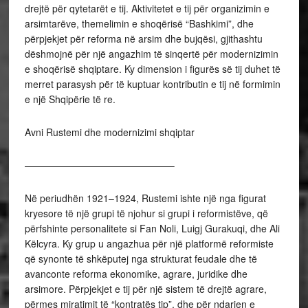
drejtë për qytetarët e tij. Aktivitetet e tij për organizimin e
arsimtarëve, themelimin e shoqërisë “Bashkimi”, dhe
përpjekjet për reforma në arsim dhe bujqësi, gjithashtu
dëshmojnë për një angazhim të sinqertë për modernizimin
e shoqërisë shqiptare. Ky dimension i figurës së tij duhet të
merret parasysh për të kuptuar kontributin e tij në formimin
e një Shqipërie të re.
Avni Rustemi dhe modernizimi shqiptar
———————————————–
Në periudhën 1921–1924, Rustemi ishte një nga figurat
kryesore të një grupi të njohur si grupi i reformistëve, që
përfshinte personalitete si Fan Noli, Luigj Gurakuqi, dhe Ali
Këlcyra. Ky grup u angazhua për një platformë reformiste
që synonte të shkëputej nga strukturat feudale dhe të
avanconte reforma ekonomike, agrare, juridike dhe
arsimore. Përpjekjet e tij për një sistem të drejtë agrare,
përmes miratimit të “kontratës tip”, dhe për ndarjen e