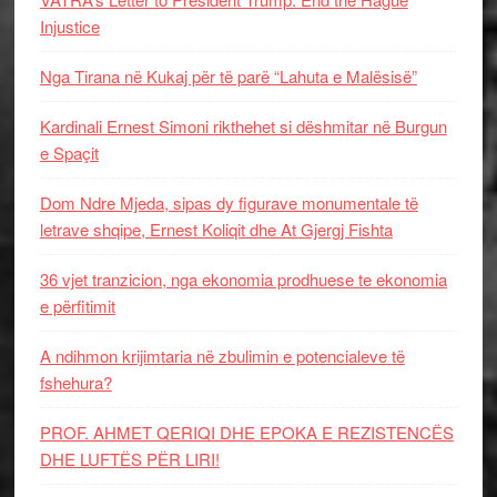
Injustice
Nga Tirana në Kukaj për të parë “Lahuta e Malësisë”
Kardinali Ernest Simoni rikthehet si dëshmitar në Burgun
e Spaçit
Dom Ndre Mjeda, sipas dy figurave monumentale të
letrave shqipe, Ernest Koliqit dhe At Gjergj Fishta
36 vjet tranzicion, nga ekonomia prodhuese te ekonomia
e përfitimit
A ndihmon krijimtaria në zbulimin e potencialeve të
fshehura?
PROF. AHMET QERIQI DHE EPOKA E REZISTENCЁS
DHE LUFTЁS PЁR LIRI!