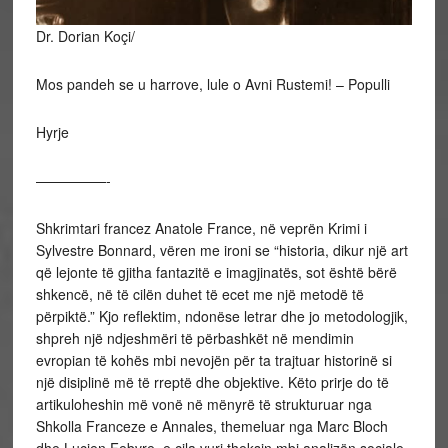
Dr. Dorian Koçi/
Mos pandeh se u harrove, lule o Avni Rustemi! – Populli
Hyrje
—————-
Shkrimtari francez Anatole France, në veprën Krimi i
Sylvestre Bonnard, vëren me ironi se “historia, dikur një art
që lejonte të gjitha fantazitë e imagjinatës, sot është bërë
shkencë, në të cilën duhet të ecet me një metodë të
përpiktë.” Kjo reflektim, ndonëse letrar dhe jo metodologjik,
shpreh një ndjeshmëri të përbashkët në mendimin
evropian të kohës mbi nevojën për ta trajtuar historinë si
një disiplinë më të rreptë dhe objektive. Këto prirje do të
artikuloheshin më vonë në mënyrë të strukturuar nga
Shkolla Franceze e Annales, themeluar nga Marc Bloch