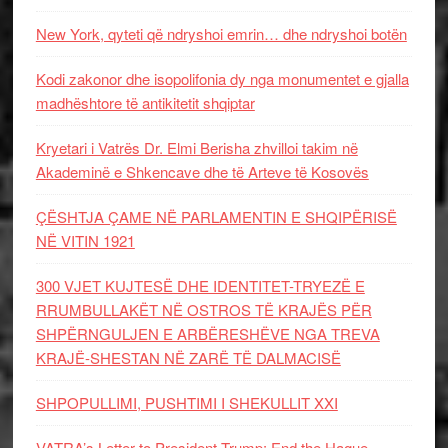
New York, qyteti që ndryshoi emrin… dhe ndryshoi botën
Kodi zakonor dhe isopolifonia dy nga monumentet e gjalla
madhështore të antikitetit shqiptar
Kryetari i Vatrës Dr. Elmi Berisha zhvilloi takim në
Akademinë e Shkencave dhe të Arteve të Kosovës
ÇËSHTJA ÇAME NË PARLAMENTIN E SHQIPËRISË
NË VITIN 1921
300 VJET KUJTESË DHE IDENTITET-TRYEZË E
RRUMBULLAKËT NË OSTROS TË KRAJËS PËR
SHPËRNGULJEN E ARBËRESHËVE NGA TREVA
KRAJË-SHESTAN NË ZARË TË DALMACISË
SHPOPULLIMI, PUSHTIMI I SHEKULLIT XXI
VATRA’s Letter to President Trump: End the Hague