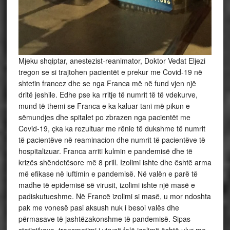
Mjeku shqiptar, anestezist-reanimator, Doktor Vedat Eljezi
tregon se si trajtohen pacientët e prekur me Covid-19 në
shtetin francez dhe se nga Franca më në fund vjen një
dritë jeshile. Edhe pse ka rritje të numrit të të vdekurve,
mund të themi se Franca e ka kaluar tani më pikun e
sëmundjes dhe spitalet po zbrazen nga pacientët me
Covid-19, çka ka rezultuar me rënie të dukshme të numrit
të pacientëve në reaminacion dhe numrit të pacientëve të
hospitalizuar. Franca arriti kulmin e pandemisë dhe të
krizës shëndetësore më 8 prill. Izolimi ishte dhe është arma
më efikase në luftimin e pandemisë. Në valën e parë të
madhe të epidemisë së virusit, izolimi ishte një masë e
padiskutueshme. Në Francë izolimi si masë, u mor ndoshta
pak me vonesë pasi aksush nuk i besoi valës dhe
përmasave të jashtëzakonshme të pandemisë. Sipas