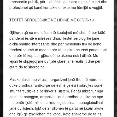
transportin publik, për nxënësit nga klasa e pestë e lart dhe
profesionet që kanë kontakte direkte me fëmijët e vegjël.
TESTET SEROLOGJIKE NË LIDHJE ME COVID-19
Gjithçka që na mundëson të kuptojmë më shumë per këtë
pandemi është e mirëseardhur. Testet serologjike jane
diçka shumë interesante dhe për mendimin tim do kenë
rëndesi shumë të madhe për të ndjekur ecurinë pandemisë
dhe për të kuptuar gjëra që ne akoma nuk i dijmë. Me
lejoni të shpjegoj me dy fjalë çfarë janë realisht dhe për
çfarë do të shërbejnë.
Pas kontaktit me virusin, organizmi jonë fillon të mbrohet
duke prodhuar antikorpe që është çelësi i mbrojtes sonë
imunitare, diçka e përkryer si sistem. Për tu mbrojtur nga
agjentët patogjen, organizmi jonë prodhon antikorpe apo
me emër tjetër njihen si imunoglobulina. Imunoglobulinat
janë dy llojesh, IgM që zhvillohen të parat në fazën akute
dhe IgG që zhvillohen më vonë. Këto antikorpe do të na