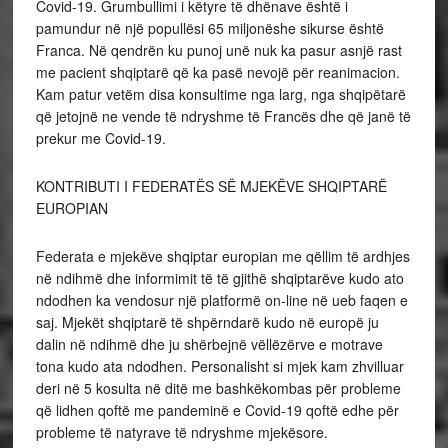
Covid-19. Grumbullimi i këtyre të dhënave është i
pamundur në një popullësi 65 miljonëshe sikurse është
Franca. Në qendrën ku punoj unë nuk ka pasur asnjë rast
me pacient shqiptarë që ka pasë nevojë për reanimacion.
Kam patur vetëm disa konsultime nga larg, nga shqipëtarë
që jetojnë ne vende të ndryshme të Francës dhe që janë të
prekur me Covid-19.
KONTRIBUTI I FEDERATËS SË MJEKËVE SHQIPTARË
EUROPIAN
Federata e mjekëve shqiptar europian me qëllim të ardhjes
në ndihmë dhe informimit të të gjithë shqiptarëve kudo ato
ndodhen ka vendosur një platformë on-line në ueb faqen e
saj. Mjekët shqiptarë të shpërndarë kudo në europë ju
dalin në ndihmë dhe ju shërbejnë vëllëzërve e motrave
tona kudo ata ndodhen. Personalisht si mjek kam zhvilluar
deri në 5 kosulta në ditë me bashkëkombas për probleme
që lidhen qoftë me pandeminë e Covid-19 qoftë edhe për
probleme të natyrave të ndryshme mjekësore.