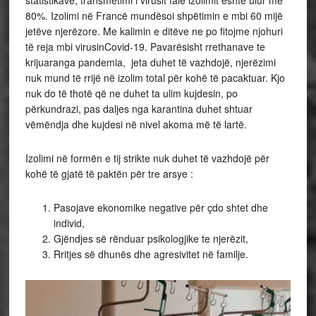
statistikave, transmetimi i virusit falë izolimit është ulur me
80%. Izolimi në Francë mundësoi shpëtimin e mbi 60 mijë
jetëve njerëzore. Me kalimin e ditëve ne po fitojme njohuri
të reja mbi virusinCovid-19. Pavarësisht rrethanave te
krijuaranga pandemia, jeta duhet të vazhdojë, njerëzimi
nuk mund të rrijë në izolim total për kohë të pacaktuar. Kjo
nuk do të thotë që ne duhet ta ulim kujdesin, po
përkundrazi, pas daljes nga karantina duhet shtuar
vëmëndja dhe kujdesi në nivel akoma më të lartë.
Izolimi në formën e tij strikte nuk duhet të vazhdojë për
kohë të gjatë të paktën për tre arsye :
Pasojave ekonomike negative për çdo shtet dhe
individ,
Gjëndjes së rënduar psikologjike te njerëzit,
Rritjes së dhunës dhe agresivitet në familje.