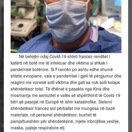
Në betejën ndaj Covid-19 shteti francez renditet i
katërti në botë me të infektuar dhe viktima si shkak i
pandemisë botërore. Si Francën po ashtu edhe shumë
shtete evropiane, vala e pandemisë i gjeti të përgjumur dhe
reagimi me vonesë solli viktima dhe gati sa nuk solli kolaps
shëndetësor total. Të dhënat e pasakta nga Kina dhe
mosmarrja me seriozitet e valës së shpërthimit të Covid-19
bëri që pasojat në Europë të ishin katastrofike. Sistemi
shëndetësor francez sot përballet me mungesa në bazë
materiale, në personel shëndetësor, buxhet të
pamjaftueshëm për shëndetësinë, mjete mbrojtëse,veshje,
maska, pajisje respiratore etj.