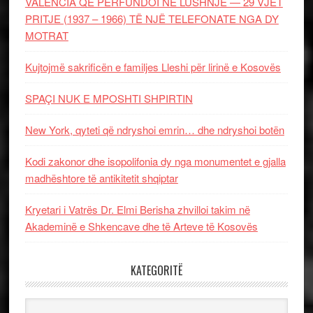
VALENCIA QË PËRFUNDOI NË LUSHNJE — 29 VJET
PRITJE (1937 – 1966) TË NJË TELEFONATE NGA DY
MOTRAT
Kujtojmë sakrificën e familjes Lleshi për lirinë e Kosovës
SPAÇI NUK E MPOSHTI SHPIRTIN
New York, qyteti që ndryshoi emrin… dhe ndryshoi botën
Kodi zakonor dhe isopolifonia dy nga monumentet e gjalla
madhështore të antikitetit shqiptar
Kryetari i Vatrës Dr. Elmi Berisha zhvilloi takim në
Akademinë e Shkencave dhe të Arteve të Kosovës
KATEGORITË
Kategoritë