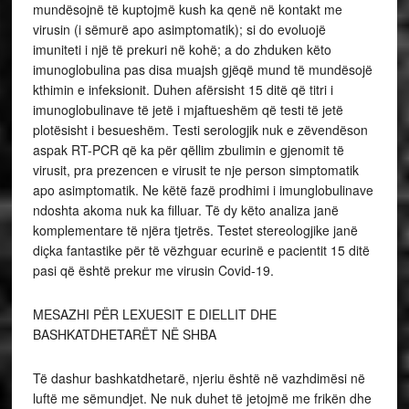
mundësojnë të kuptojmë kush ka qenë në kontakt me
virusin (i sëmurë apo asimptomatik); si do evoluojë
imuniteti i një të prekuri në kohë; a do zhduken këto
imunoglobulina pas disa muajsh gjëqë mund të mundësojë
kthimin e infeksionit. Duhen afërsisht 15 ditë që titri i
imunoglobulinave të jetë i mjaftueshëm që testi të jetë
plotësisht i besueshëm. Testi serologjik nuk e zëvendëson
aspak RT-PCR që ka për qëllim zbulimin e gjenomit të
virusit, pra prezencen e virusit te nje person simptomatik
apo asimptomatik. Ne këtë fazë prodhimi i imunglobulinave
ndoshta akoma nuk ka filluar. Të dy këto analiza janë
komplementare të njëra tjetrës. Testet stereologjike janë
diçka fantastike për të vëzhguar ecurinë e pacientit 15 ditë
pasi që është prekur me virusin Covid-19.
MESAZHI PËR LEXUESIT E DIELLIT DHE
BASHKATDHETARËT NË SHBA
Të dashur bashkatdhetarë, njeriu është në vazhdimësi në
luftë me sëmundjet. Ne nuk duhet të jetojmë me frikën dhe