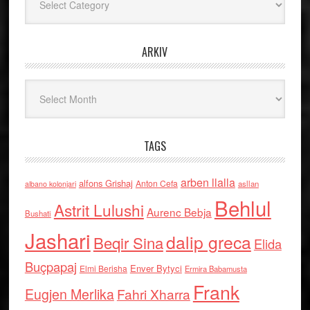
ARKIV
Arkiv
TAGS
arben llalla
alfons Grishaj
Anton Cefa
asllan
albano kolonjari
Behlul
Astrit Lulushi
Aurenc Bebja
Bushati
Jashari
dalip greca
Beqir Sina
Elida
Buçpapaj
Enver Bytyci
Elmi Berisha
Ermira Babamusta
Frank
Eugjen Merlika
Fahri Xharra