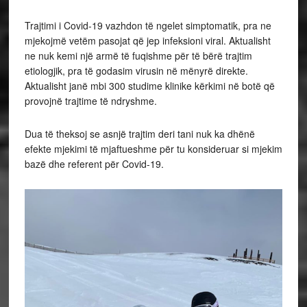
Trajtimi i Covid-19 vazhdon të ngelet simptomatik, pra ne
mjekojmë vetëm pasojat që jep infeksioni viral. Aktualisht
ne nuk kemi një armë të fuqishme për të bërë trajtim
etiologjik, pra të godasim virusin në mënyrë direkte.
Aktualisht janë mbi 300 studime klinike kërkimi në botë që
provojnë trajtime të ndryshme.
Dua të theksoj se asnjë trajtim deri tani nuk ka dhënë
efekte mjekimi të mjaftueshme për tu konsideruar si mjekim
bazë dhe referent për Covid-19.