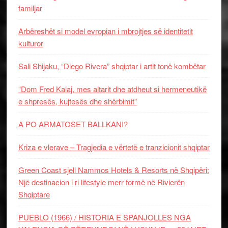
familjar
Arbëreshët si model evropian i mbrojtjes së identitetit
kulturor
Sali Shijaku, “Diego Rivera” shqiptar i artit tonë kombëtar
“Dom Fred Kalaj, mes altarit dhe atdheut si hermeneutikë
e shpresës, kujtesës dhe shërbimit”
A PO ARMATOSET BALLKANI?
Kriza e vlerave – Tragjedia e vërtetë e tranzicionit shqiptar
Green Coast sjell Nammos Hotels & Resorts në Shqipëri:
Një destinacion i ri lifestyle merr formë në Rivierën
Shqiptare
PUEBLO (1966) / HISTORIA E SPANJOLLES NGA