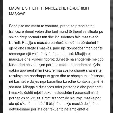
MASAT E SHTETIT FRANCEZ DHE PËRDORIMI I
MASKAVE
Edhe pse me masa të vonuara, prapë se prapë shteti
francez e rimori veten dhe tani mund të themi se situata po
shkon drejt normalizimit dhe kjo sidomos falë masava të
izolimit. Ruajtja e masave barrierë, e ndër ta përdorimi i
gjerë dhe i drejtë i maskës, janë një domosdoshmëri për të
shmangur një valë të dytë të pandemisë. Mbajtja e
maskave dhe kujdesi rigoroz duhet të na shoqërojë me çdo
kusht deri në zhdukjen përfundimtare të pandemisë. Çdo
gabim apo neglizhim i këtyre masave ka shumë shansë të
rezultojë me ripërhapje të gjerë dhe të shpejtë të infeksionit
në kushtet e daljes nga karantina ku edhe kontaktet janë të
shtuara. Mbajtja e distancës ndër personale dhe përdorimi
i maskës është mjet i pakontestueshëm i parandalimit të
përhapjes së virusit. Shteti francez do sigurojë maska për
ata që s’kanë mundësi ti blejnë dhe kjo maskë do jetë e
detyrueshme për ata që frekuentojnë ambjentet e