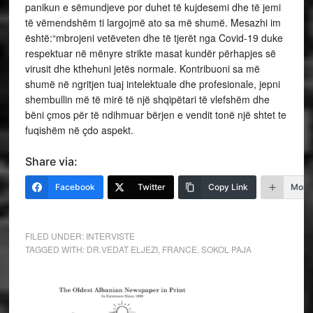
panikun e sëmundjeve por duhet të kujdesemi dhe të jemi
të vëmendshëm ti largojmë ato sa më shumë. Mesazhi im
është:“mbrojeni vetëveten dhe të tjerët nga Covid-19 duke
respektuar në mënyre strikte masat kundër përhapjes së
virusit dhe kthehuni jetës normale. Kontribuoni sa më
shumë në ngritjen tuaj intelektuale dhe profesionale, jepni
shembullin më të mirë të një shqipëtari të vlefshëm dhe
bëni çmos për të ndihmuar bërjen e vendit tonë një shtet te
fuqishëm në çdo aspekt.
Share via:
Facebook
Twitter
Copy Link
More
FILED UNDER:
INTERVISTE
TAGGED WITH:
DR.VEDAT ELJEZI
,
FRANCE
,
SOKOL PAJA