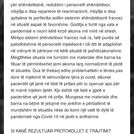
për shëndetësinë, reduktimi i personelit shëndetësor,
mbyllja e disa reparteve të reanimacionit, mbyllja e disa
spitaleve te periferike sollën sistemin shëndetësorë francez
në situatë aspak të favorshme. Goditja e fortë nga vala e
pandemisë e nxorri këtë krizë akoma më mirë në shesh.
Mirëpo sistemi shëndetësor francez nuk ra, falë punës së
palodhëshme të personelit mjekësorë i cili diti të adaptohet
në mënyrë të përkryer në këtë situatë të jashtëzakonshme.
Megjithëse situata me furnizim me materiale dhe barna ka
filluar të përmirësohet jemi akoma larg normalizimit të plotë
të situatës. Dua të theksoj edhe problematikën e lënies pas
dore të mjekimit të sëmundjeve tjera jo covid, sikurse
pacientët që janë në listë të pritjes për tu operuar apo për
të marrë mjekim tjetër. Kjo është një listë e gjatë e
pacientëve që janë në pritje. Mungesa me materiale dhe
barna na bëjnë të jetojmë me ankthin e përballimit të
mundshëm të situatës nëse do kemi një valë të dytë të
pandemisë nga Covid-19 në javët e ardhshme.
SI KANË REZULTUAR PROTOKOLLET E TRAJTIMIT