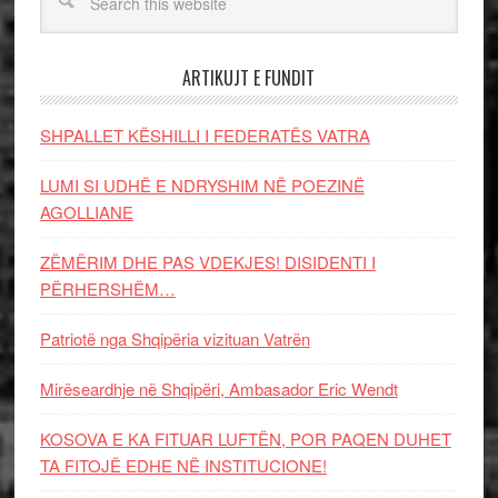
ARTIKUJT E FUNDIT
SHPALLET KËSHILLI I FEDERATËS VATRA
LUMI SI UDHË E NDRYSHIM NË POEZINË
AGOLLIANE
ZËMËRIM DHE PAS VDEKJES! DISIDENTI I
PËRHERSHËM…
Patriotë nga Shqipëria vizituan Vatrën
Mirëseardhje në Shqipëri, Ambasador Eric Wendt
KOSOVA E KA FITUAR LUFTËN, POR PAQEN DUHET
TA FITOJË EDHE NË INSTITUCIONE!