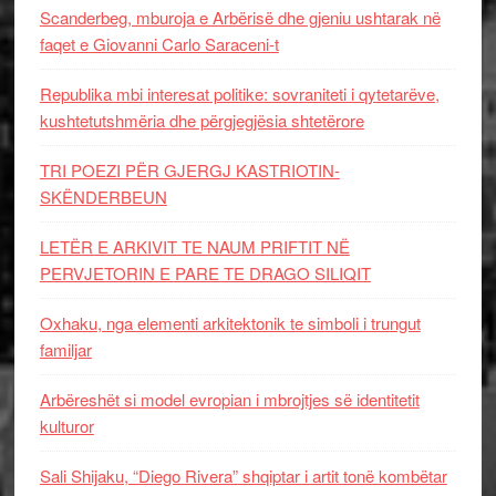
Scanderbeg, mburoja e Arbërisë dhe gjeniu ushtarak në
faqet e Giovanni Carlo Saraceni-t
Republika mbi interesat politike: sovraniteti i qytetarëve,
kushtetutshmëria dhe përgjegjësia shtetërore
TRI POEZI PËR GJERGJ KASTRIOTIN-
SKËNDERBEUN
LETËR E ARKIVIT TE NAUM PRIFTIT NË
PERVJETORIN E PARE TE DRAGO SILIQIT
Oxhaku, nga elementi arkitektonik te simboli i trungut
familjar
Arbëreshët si model evropian i mbrojtjes së identitetit
kulturor
Sali Shijaku, “Diego Rivera” shqiptar i artit tonë kombëtar