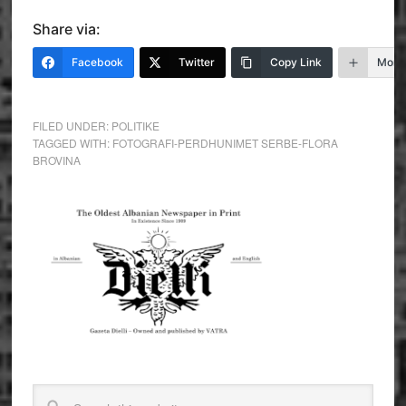
Share via:
Facebook
Twitter
Copy Link
More
FILED UNDER:
POLITIKE
TAGGED WITH:
FOTOGRAFI-PERDHUNIMET SERBE-FLORA
BROVINA