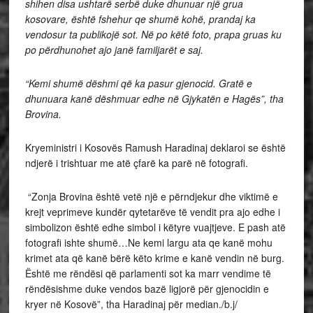
shihen disa ushtarë serbë duke dhunuar një grua
kosovare, është fshehur qe shumë kohë, prandaj ka
vendosur ta publikojë sot. Në po këtë foto, prapa gruas ku
po përdhunohet ajo janë familjarët e saj.
“Kemi shumë dëshmi që ka pasur gjenocid. Gratë e
dhunuara kanë dëshmuar edhe në Gjykatën e Hagës”, tha
Brovina.
Kryeministri i Kosovës Ramush Haradinaj deklaroi se është
ndjerë i trishtuar me atë çfarë ka parë në fotografi.
“Zonja Brovina është vetë një e përndjekur dhe viktimë e
krejt veprimeve kundër qytetarëve të vendit pra ajo edhe i
simbolizon është edhe simbol i këtyre vuajtjeve. E pash atë
fotografi ishte shumë…Ne kemi largu ata qe kanë mohu
krimet ata që kanë bërë këto krime e kanë vendin në burg.
Është me rëndësi që parlamenti sot ka marr vendime të
rëndësishme duke vendos bazë ligjorë për gjenocidin e
kryer në Kosovë”, tha Haradinaj për median./b.j/