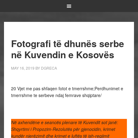
Fotografi të dhunës serbe
në Kuvendin e Kosovës
MAY 16, 2019
BY
DGRECA
20 Vjet me pas shfaqen fotot e tmerrshme;Perdhunimet e
tmerrshme te serbeve ndaj femrave shqiptare/
Në axhendëne e seancës plenare të Kuvendit sot janë:
Shqyrtimi i Propozim-Rezolutës për gjenocidin, krimet
kundër njerëzimit dhe krimet e luftës të ish-regjimit