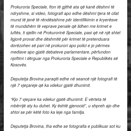
Prokuroria Speciale, fton të gjithë ata që kanë dëshmi të
ndryshme, si video, fotografi apo edhe dëshmi tjera të cilat
mund të jenë të rëndësishme për identifikimin e kryerësve
të mundshëm të veprave penale që lidhen me krimet e
luftës, ti sjellin në Prokurorinë Speciale, pasi që në një shtet
ligjorë provat dhe dëshmitë për krimet të pretenduara
dorëzohen së pari në prokurori apo polici e jo përmes
mediave apo gjatë debateve parlamentare, përfundon
njoftimi i dërguar nga Prokuroria Speciale e Republikës së
Kosovës.
Deputetja Brovina paraqiti edhe në seancë një fotografi të
një 7 vjeçareje që ka vdekur gjatë dhunimit.
“Kjo 7 vjeçare ka vdekur gjatë dhunimit. E vërteta të
mbërrijë aty ku duhet. Ky është gjenocid”, u shpreh ajo dhe
shtoi se për këtë foto ka leje nga familja.
Deputetja Brovina, tha edhe se fotografia e publikuar sot ku