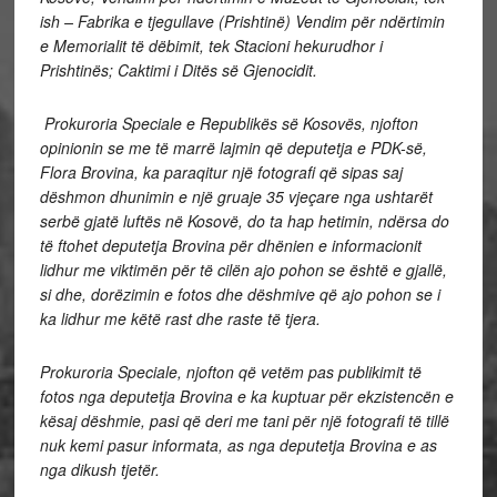
ish – Fabrika e tjegullave (Prishtinë) Vendim për ndërtimin
e Memorialit të dëbimit, tek Stacioni hekurudhor i
Prishtinës; Caktimi i Ditës së Gjenocidit.
Prokuroria Speciale e Republikës së Kosovës, njofton
opinionin se me të marrë lajmin që deputetja e PDK-së,
Flora Brovina, ka paraqitur një fotografi që sipas saj
dëshmon dhunimin e një gruaje 35 vjeçare nga ushtarët
serbë gjatë luftës në Kosovë, do ta hap hetimin, ndërsa do
të ftohet deputetja Brovina për dhënien e informacionit
lidhur me viktimën për të cilën ajo pohon se është e gjallë,
si dhe, dorëzimin e fotos dhe dëshmive që ajo pohon se i
ka lidhur me këtë rast dhe raste të tjera.
Prokuroria Speciale, njofton që vetëm pas publikimit të
fotos nga deputetja Brovina e ka kuptuar për ekzistencën e
kësaj dëshmie, pasi që deri me tani për një fotografi të tillë
nuk kemi pasur informata, as nga deputetja Brovina e as
nga dikush tjetër.