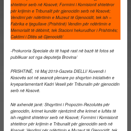
shtetëror serb në Kosovë; Formimi i Komisionit shtetëror
për krijimin e Tribunalit për gjenocidin serb në Kosovë;
Vendimi për ndërtimin e Muzeut të Gjenocidit, tek ish –
Fabrika e tjegullave (Prishtinë) Vendim për ndërtimin e
Memorialit të dëbimit, tek Stacioni hekurudhor i Prishtinës;
Caktimi i Ditës së Gjenocidit/
-Prokuroria Speciale do të hapë rast në bazë të fotos së
publikuar sot nga deputetja Brovina/
PRISHTINË, 16 Maj 2019-Gazeta DIELLI/ Kuvendi i
Kosovës sot në seancë plenare po shqyrton iniciativën e
kryeparlamentarit Kadri Veseli për Tribunalin për gjenocidin
serb në Kosovë.
Në axhendë janë: Shqyrtimi i Propozim-Rezolutës për
gjenocidin, krimet kundër njerëzimit dhe krimet e luftës të
ish-regjimit shtetëror serb në Kosovë; Formimi i Komisionit
shtetëror për krijimin e Tribunalit për gjenocidin serb në
Kosovë; Vendimi për ndërtimin e Muzeut të Gjenocidit, tek