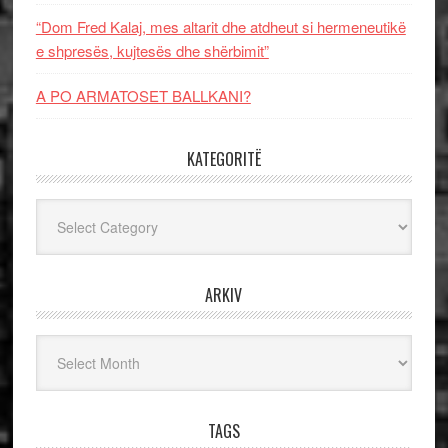
“Dom Fred Kalaj, mes altarit dhe atdheut si hermeneutikë
e shpresës, kujtesës dhe shërbimit”
A PO ARMATOSET BALLKANI?
KATEGORITË
Kategoritë
ARKIV
Arkiv
TAGS