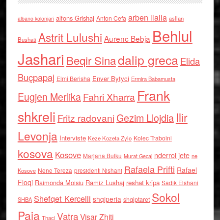
arben llalla
alfons Grishaj
Anton Cefa
asllan
albano kolonjari
Behlul
Astrit Lulushi
Aurenc Bebja
Bushati
Jashari
dalip greca
Beqir Sina
Elida
Buçpapaj
Enver Bytyci
Elmi Berisha
Ermira Babamusta
Frank
Eugjen Merlika
Fahri Xharra
shkreli
Ilir
Gezim Llojdia
Fritz radovani
Levonja
Interviste
Kolec Traboini
Keze Kozeta Zylo
kosova
Kosove
nderroi jete
Marjana Bulku
ne
Murat Gecaj
Rafaela Prifti
Rafael
Nene Tereza
Kosove
presidenti Nishani
Floqi
Raimonda Moisiu
Ramiz Lushaj
reshat kripa
Sadik Elshani
Sokol
Shefqet Kercelli
shqiperia
shqiptaret
SHBA
Paja
Vatra
Visar Zhiti
Thaci