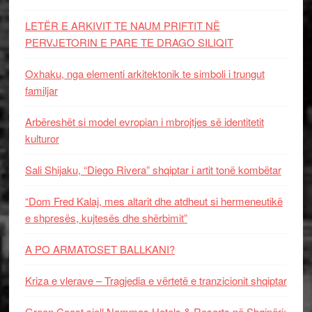
LETËR E ARKIVIT TE NAUM PRIFTIT NË
PERVJETORIN E PARE TE DRAGO SILIQIT
Oxhaku, nga elementi arkitektonik te simboli i trungut
familjar
Arbëreshët si model evropian i mbrojtjes së identitetit
kulturor
Sali Shijaku, “Diego Rivera” shqiptar i artit tonë kombëtar
“Dom Fred Kalaj, mes altarit dhe atdheut si hermeneutikë
e shpresës, kujtesës dhe shërbimit”
A PO ARMATOSET BALLKANI?
Kriza e vlerave – Tragjedia e vërtetë e tranzicionit shqiptar
Green Coast sjell Nammos Hotels & Resorts në Shqipëri: