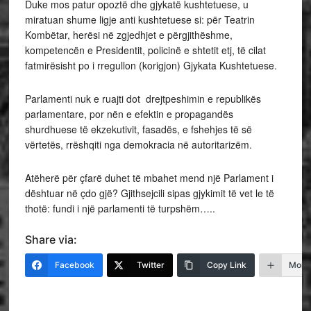
Duke mos patur opoztë dhe gjykatë kushtetuese, u
miratuan shume ligje anti kushtetuese si: për Teatrin
Kombëtar, herësi në zgjedhjet e përgjithëshme,
kompetencën e Presidentit, policinë e shtetit etj, të cilat
fatmirësisht po i rregullon (korigjon) Gjykata Kushtetuese.
Parlamenti nuk e ruajti dot drejtpeshimin e republikës
parlamentare, por nën e efektin e propagandës
shurdhuese të ekzekutivit, fasadës, e fshehjes të së
vërtetës, rrëshqiti nga demokracia në autoritarizëm.
Atëherë për çfarë duhet të mbahet mend një Parlament i
dështuar në çdo gjë? Gjithsejcili sipas gjykimit të vet le të
thotë: fundi i një parlamenti të turpshëm…..
Share via:
Facebook
Twitter
Copy Link
More