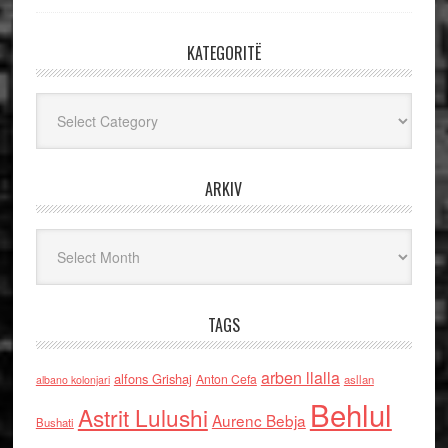
KATEGORITË
Kategoritë
ARKIV
Arkiv
TAGS
arben llalla
alfons Grishaj
Anton Cefa
asllan
albano kolonjari
Behlul
Astrit Lulushi
Aurenc Bebja
Bushati