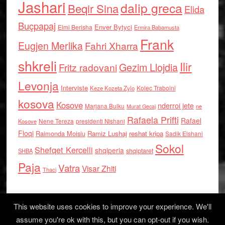
Jashari
dalip greca
Beqir Sina
Elida
Buçpapaj
Enver Bytyci
Elmi Berisha
Ermira Babamusta
Frank
Eugjen Merlika
Fahri Xharra
shkreli
Ilir
Gezim Llojdia
Fritz radovani
Levonja
Interviste
Kolec Traboini
Keze Kozeta Zylo
kosova
Kosove
nderroi jete
Marjana Bulku
ne
Murat Gecaj
Rafaela Prifti
Rafael
Nene Tereza
Kosove
presidenti Nishani
Floqi
Raimonda Moisiu
Ramiz Lushaj
reshat kripa
Sadik Elshani
Sokol
Shefqet Kercelli
shqiperia
shqiptaret
SHBA
Paja
Vatra
Visar Zhiti
Thaci
This website uses cookies to improve your experience. We'll
assume you're ok with this, but you can opt-out if you wish.