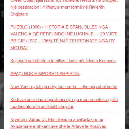
Një destinacion i ri lifestyle merr formë në Rivierën
Shqiptare
PUEBLO (1966) / HISTORIA E SPANJOLLES NGA
VALENCIA QË PËRFUNDOI NË LUSHNJE — 29 VJET
PRITJE (1937 – 1966) TË NJË TELEFONATE NGA DY
MOTRAT
Kujtojmë sakrificën e familjes Lleshi për lirinë e Kosovës
SPAÇI NUK E MPOSHTI SHPIRTIN
New York, qyteti që ndryshoi emrin… dhe ndryshoi botën
Kodi zakonor dhe isopolifonia dy nga monumentet e gjalla
madhështore të antikitetit shqiptar
Kryetari i Vatrës Dr. Elmi Berisha zhvilloi takim në
Akademinë e Shkencave dhe të Arteve të Kosovës