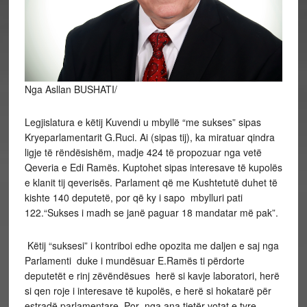
Nga Asllan BUSHATI/
Legjislatura e këtij Kuvendi u mbyllë “me sukses” sipas
Kryeparlamentarit G.Ruci. Ai (sipas tij), ka miratuar qindra
ligje të rëndësishëm, madje 424 të propozuar nga vetë
Qeveria e Edi Ramës. Kuptohet sipas interesave të kupolës
e klanit tij qeverisës. Parlament që me Kushtetutë duhet të
kishte 140 deputetë, por që ky i sapo mbylluri pati
122.“Sukses i madh se janë paguar 18 mandatar më pak”.
Këtij “suksesi” i kontriboi edhe opozita me daljen e saj nga
Parlamenti duke i mundësuar E.Ramës ti përdorte
deputetët e rinj zëvëndësues herë si kavje laboratori, herë
si qen roje i interesave të kupolës, e herë si hokatarë për
estradë parlamentare. Por nga ana tjetër votat e tyre,