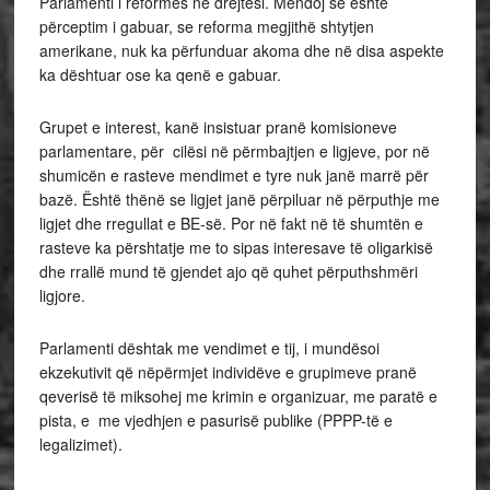
Parlamenti i reformës në drejtësi. Mendoj se është
përceptim i gabuar, se reforma megjithë shtytjen
amerikane, nuk ka përfunduar akoma dhe në disa aspekte
ka dështuar ose ka qenë e gabuar.
Grupet e interest, kanë insistuar pranë komisioneve
parlamentare, për cilësi në përmbajtjen e ligjeve, por në
shumicën e rasteve mendimet e tyre nuk janë marrë për
bazë. Është thënë se ligjet janë përpiluar në përputhje me
ligjet dhe rregullat e BE-së. Por në fakt në të shumtën e
rasteve ka përshtatje me to sipas interesave të oligarkisë
dhe rrallë mund të gjendet ajo që quhet përputhshmëri
ligjore.
Parlamenti dështak me vendimet e tij, i mundësoi
ekzekutivit që nëpërmjet individëve e grupimeve pranë
qeverisë të miksohej me krimin e organizuar, me paratë e
pista, e me vjedhjen e pasurisë publike (PPPP-të e
legalizimet).