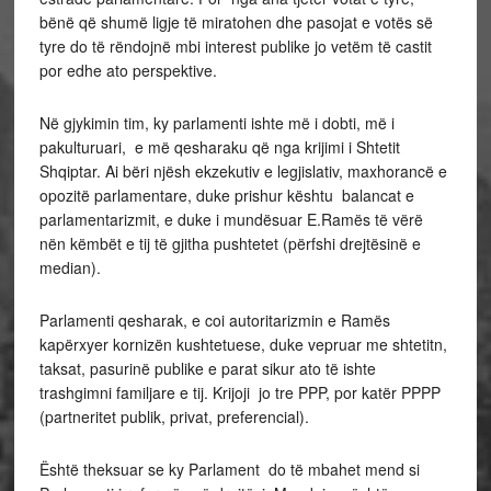
bënë që shumë ligje të miratohen dhe pasojat e votës së
tyre do të rëndojnë mbi interest publike jo vetëm të castit
por edhe ato perspektive.
Në gjykimin tim, ky parlamenti ishte më i dobti, më i
pakulturuari, e më qesharaku që nga krijimi i Shtetit
Shqiptar. Ai bëri njësh ekzekutiv e legjislativ, maxhorancë e
opozitë parlamentare, duke prishur kështu balancat e
parlamentarizmit, e duke i mundësuar E.Ramës të vërë
nën këmbët e tij të gjitha pushtetet (përfshi drejtësinë e
median).
Parlamenti qesharak, e coi autoritarizmin e Ramës
kapërxyer kornizën kushtetuese, duke vepruar me shtetitn,
taksat, pasurinë publike e parat sikur ato të ishte
trashgimni familjare e tij. Krijoji jo tre PPP, por katër PPPP
(partneritet publik, privat, preferencial).
Është theksuar se ky Parlament do të mbahet mend si