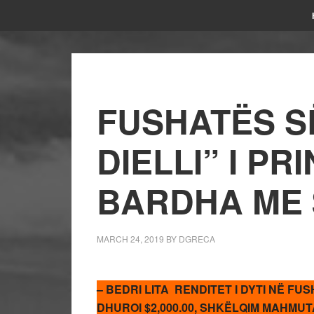
FUSHATËS S
DIELLI” I PR
BARDHA ME $
MARCH 24, 2019
BY
DGRECA
– BEDRI LITA RENDITET I DYTI NË FUS
DHUROI $2,000.00, SHKËLQIM MAHMUT