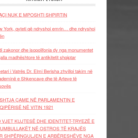
AÇI NUK E MPOSHTI SHPIRTIN
 York, qyteti që ndryshoi emrin… dhe ndryshoi
ën
i zakonor dhe isopolifonia dy nga monumentet
jalla madhështore të antikitetit shqiptar
etari i Vatrës Dr. Elmi Berisha zhvilloi takim në
deminë e Shkencave dhe të Arteve të
sovës
SHTJA ÇAME NË PARLAMENTIN E
QIPËRISË NË VITIN 1921
0 VJET KUJTESË DHE IDENTITET-TRYEZË E
UMBULLAKËT NË OSTROS TË KRAJËS
R SHPËRNGULJEN E ARBËRESHËVE NGA