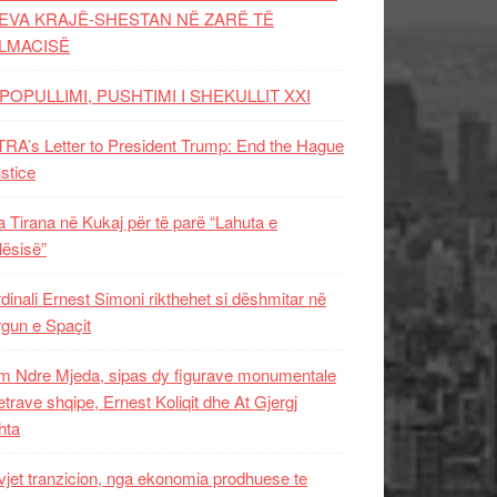
EVA KRAJË-SHESTAN NË ZARË TË
LMACISË
POPULLIMI, PUSHTIMI I SHEKULLIT XXI
RA’s Letter to President Trump: End the Hague
ustice
 Tirana në Kukaj për të parë “Lahuta e
ësisë”
dinali Ernest Simoni rikthehet si dëshmitar në
gun e Spaçit
 Ndre Mjeda, sipas dy figurave monumentale
letrave shqipe, Ernest Koliqit dhe At Gjergj
hta
vjet tranzicion, nga ekonomia prodhuese te