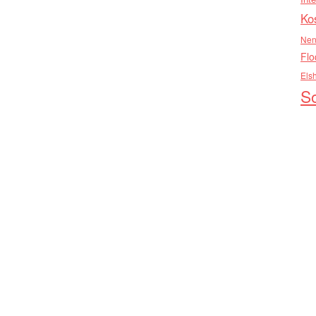
Ko
Nen
Flo
Els
So