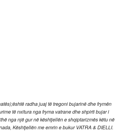
hatës);është radha juaj të tregoni bujarinë dhe frymën
rime të nxitura nga fryma vatrane dhe shpirti bujar i
thë nga një gur në kështjellën e shqiptarizmës këtu në
nada, Kështjellën me emrin e bukur VATRA & DIELLI.