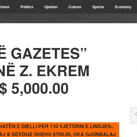
Home
Politics
Opinion
Culture
Sports
Economy
Ë GAZETES”
INË Z. EKREM
 5,000.00
HATËN E DIELLI PER 110 VJETORIN E LINDJES-,
AJ & SEVDIJE SHEHU $700.00, UKA GJONBALAJ