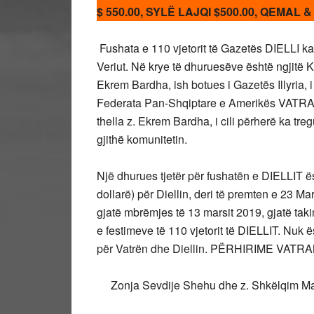
$ 550.00, SYLË LAJQI $500.00, QEMAL
Fushata e 110 vjetorit të Gazetës DIELLI k
Veriut. Në krye të dhuruesëve është ngjitë K
Ekrem Bardha, ish botues i Gazetës Illyria, 
Federata Pan-Shqiptare e Amerikës VATRA 
thella z. Ekrem Bardha, i cili përherë ka treg
gjithë komunitetin.
Një dhurues tjetër për fushatën e DIELLIT ësh
dollarë) për Diellin, deri të premten e 23 Mars
gjatë mbrëmjes të 13 marsit 2019, gjatë taki
e festimeve të 110 vjetorit të DIELLIT. Nuk
për Vatrën dhe Diellin. PËRHIRIME VATR
Zonja Sevdije Shehu dhe z. Shkëlqim Mah