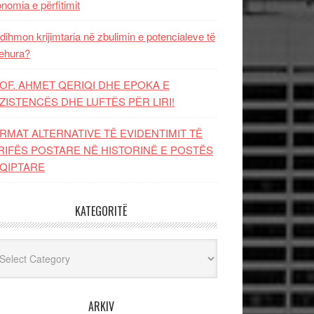
nomia e përfitimit
dihmon krijimtaria në zbulimin e potencialeve të
ehura?
OF. AHMET QERIQI DHE EPOKA E
ZISTENCЁS DHE LUFTЁS PЁR LIRI!
RMAT ALTERNATIVE TË EVIDENTIMIT TË
RIFËS POSTARE NË HISTORINË E POSTËS
QIPTARE
KATEGORITË
egoritë
ARKIV