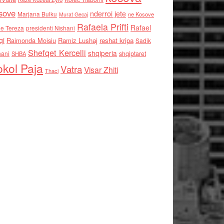
sove
nderroi jete
Marjana Bulku
ne Kosove
Murat Gecaj
Rafaela Prifti
Rafael
e Tereza
presidenti Nishani
qi
Raimonda Moisiu
Ramiz Lushaj
reshat kripa
Sadik
Shefqet Kercelli
shqiperia
hani
shqiptaret
SHBA
kol Paja
Vatra
Visar Zhiti
Thaci