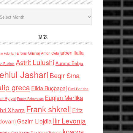
iv
TAGS
arben llalla
alfons Grishaj
Anton Cefa
no kolonjari
Astrit Lulushi
Aurenc Bebja
an Bushati
ehlul Jashari
Beqir Sina
alip greca
Elida Buçpapaj
Elmi Berisha
Eugjen Merlika
er Bytyci
Ermira Babamusta
Frank shkreli
hri Xharra
Fritz
Ilir Levonja
Gezim Llojdia
dovani
kosova
rviste
Kolec Traboini
Keze Kozeta Zylo