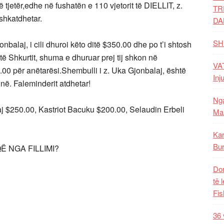
jetër,edhe në fushatën e 110 vjetorit të DIELLIT, z.
TR
shkatdhetar.
DA
SH
balaj, i cili dhuroi këto ditë $350.00 dhe po t’i shtosh
ë Shkurtit, shuma e dhuruar prej tij shkon në
VAT
00 për anëtarësi.Shembulli i z. Uka Gjonbalaj, është
Inj
në. Faleminderit atdhetar!
Nga
 $250.00, Kastriot Bacuku $200.00, Selaudin Erbeli
Mal
Kar
Bur
 NGA FILLIMI?
Dom
të 
Fis
36 