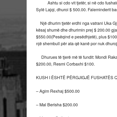
Ashtu si cdo vit tjetër, si në cdo fushatë t
Sylë Lajqi, dhuroi $ 500.00. Faleminderit ba
Një dhurim tjetër erdhi nga vatrani Uka Gjon
kësaj shumë dhe dhurimin prej $ 200.00 gjat
$550.00(Pesëqind e pesëdhjetë), plus $100.
një shembull për ata që kanë por nuk dhuroj
Dhurues të tjerë më të fundit: Mondi Rakaj
$200.00, Resmi Corbaxhi $100.
KUSH I ËSHTË PËRGJIGJË FUSHATËS QË
– Agim Rexhaj $500.00
– Mal Berisha $200.00