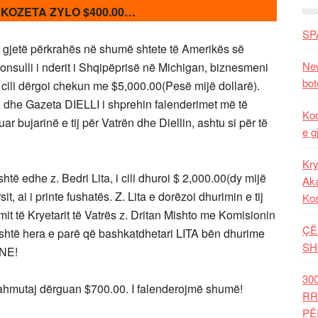
 & KOZETA ZYLO $400.00…
SP
a gjetë përkrahës në shumë shtete të Amerikës së
New
onsulli i nderit i Shqipëprisë në Michigan, biznesmeni
bot
i cili dërgoi chekun me $5,000.00(Pesë mijë dollarë).
dhe Gazeta DIELLI i shprehin falenderimet më të
Kod
uar bujarinë e tij për Vatrën dhe Diellin, ashtu si për të
e g
Kry
të edhe z. Bedri Lita, i cili dhuroi $ 2,000.00(dy mijë
Aka
it, ai i printe fushatës. Z. Lita e dorëzoi dhurimin e tij
Ko
mit të Kryetarit të Vatrës z. Dritan Mishto me Komisionin
ÇË
 është hera e parë që bashkatdhetari LITA bën dhurime
SH
ANE!
30
mutaj dërguan $700.00. I falenderojmë shumë!
RR
PË