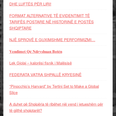
DHE LUFTЁS PЁR LIRI!
FORMAT ALTERNATIVE TË EVIDENTIMIT TË
TARIFËS POSTARE NË HISTORINË E POSTËS
SHQIPTARE
NJË SPROVË E GUXIMSHME PERFORMIZMI…
𝐕𝐞𝐧𝐝𝐢𝐦𝐞𝐭 𝐐𝐞̈ 𝐍𝐝𝐫𝐲𝐬𝐡𝐮𝐚𝐧 𝐁𝐨𝐭𝐞̈𝐧
Lek Gjolaj – kalorësi fisnik i Malësisë
FEDERATA VATRA SHPALLË KRYESINË
“Pinocchio’s Harvard” by Tertini Set to Make a Global
Slice
A duhet që Shqipëria të ribëhet një vend i jetueshëm për
të gjithë shqiptarët?