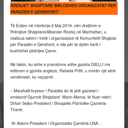
RRENJET SHQIPTARE MBLODHEN ORGANIZATAT PER
PARADEN E QERSHORIT/
Të Enjten në mbrëmje,9 Maj 2019, nën drejtimin e
Rrënjëve Shqiptare(Albanian Roots),në Manhattan, u
realizua takimi i tretë i organizatave të Komunitetit Shqiptar
për Paradën e Qershorit, e cila për të dytën herë i
kushtohet çështjes Çame.
Në takim, ku ishte e pranishme edhe gazeta DIELLI me
editoren e gjuhës angleze, Rafaela Prifti, u morën një sërë
vendimesh, ku veçojmë:
– Marshalli kryesor i Paradës do të jetë gazetari i
emisionit”Gjurmë Shqiptare” Marin Mema; të ftuar nderi:
Dritan Sejko-President i Shoqatës Patriotike Çamëria-
Tiranë;
Ilir Ademi-President i Organizatës Çamëria-USA…