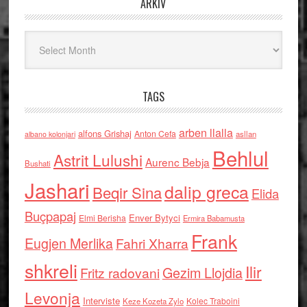
ARKIV
Arkiv
TAGS
arben llalla
alfons Grishaj
Anton Cefa
asllan
albano kolonjari
Behlul
Astrit Lulushi
Aurenc Bebja
Bushati
Jashari
dalip greca
Beqir Sina
Elida
Buçpapaj
Enver Bytyci
Elmi Berisha
Ermira Babamusta
Frank
Eugjen Merlika
Fahri Xharra
shkreli
Ilir
Gezim Llojdia
Fritz radovani
Levonja
Interviste
Kolec Traboini
Keze Kozeta Zylo