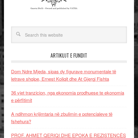
ARTIKUJT E FUNDIT
Dom Ndre Mjeda, sipas dy figurave monumentale të
letrave shqipe, Ernest Koliqit dhe At Gjergj Fishta
36 vjet tranzicion, nga ekonomia prodhuese te ekonomia
e përfitimit
A ndihmon krijimtaria në zbulimin e potencialeve të
fshehura?
PROF. AHMET QERIQI DHE EPOKA E REZISTENCЁS