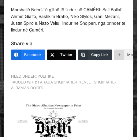
Marshallë Nderi-Të gjithë të lindur në ÇAMËRI: Sali Bollati,
Ahmet Giaffo, Bashkim Braho, Niko Stylos, Gani Mezani,
Justin Spiro & Nazo Veliu, lindur në Shqipëri, nga prindër të
lindur në Çamëri.
Share via:
Facebook
Twitter
Copy Link
More
FILED UNDER:
POLITIKE
TAGGED WITH:
PARADA SHQIPTARE-RRENJET SHQIPTARE-
ALBANIAN ROOTS