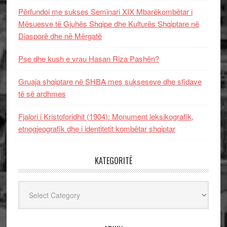
Përfundoi me sukses Seminari XIX Mbarëkombëtar i
Mësuesve të Gjuhës Shqipe dhe Kulturës Shqiptare në
Diasporë dhe në Mërgatë
Pse dhe kush e vrau Hasan Riza Pashën?
Gruaja shqiptare në SHBA mes sukseseve dhe sfidave
të së ardhmes
Fjalori i Kristoforidhit (1904): Monument leksikografik,
etnogjeografik dhe i identitetit kombëtar shqiptar
KATEGORITË
Kategoritë