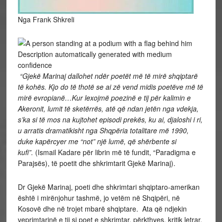
Nga Frank Shkreli
“Gjekë Marinaj dallohet ndër poetët më të mirë shqiptarë
të kohës. Kjo do të thotë se ai zë vend midis poetëve më të
mirë evropianë…Kur lexojmë poezinë e tij për kalimin e
Akeronit, lumit të sketërrës, atë që ndan jetën nga vdekja,
s’ka si të mos na kujtohet episodi prekës, ku ai, djaloshi i ri,
u arratis dramatikisht nga Shqpëria totalitare më 1990,
duke kapërcyer me “not” një lumë, që shërbente si
kufi”.
(Ismail Kadare për librin më të fundit, “Paradigma e
Parajsës), të poetit dhe shkrimtarit Gjekë Marinaj).
Dr Gjekë Marinaj, poeti dhe shkrimtari shqiptaro-amerikan
është i mirënjohur tashmë, jo vetëm në Shqipëri, në
Kosovë dhe në trojet mbarë shqiptare. Ata që ndjekin
veprimtarinë e tij si poet e shkrimtar, përkthyes, kritik letrar,