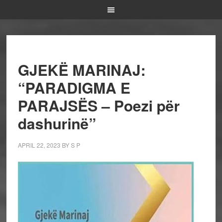
GJEKË MARINAJ:
“PARADIGMA E
PARAJSËS – Poezi për
dashurinë”
APRIL 22, 2023
BY
S P