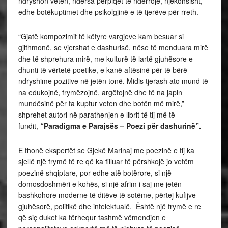
ndryshon veten, ndërsa përpiqet të ndërrojë, njëkohsisht,
edhe botëkuptimet dhe psikolgjinë e të tjerëve për rreth.
“Gjatë kompozimit të këtyre vargjeve kam besuar si
gjithmonë, se vjershat e dashurisë, nëse të menduara mirë
dhe të shprehura mirë, me kulturë të lartë gjuhësore e
dhunti të vërtetë poetike, e kanë aftësinë për të bërë
ndryshime pozitive në jetën tonë. Midis tjerash ato mund të
na edukojnë, frymëzojnë, argëtojnë dhe të na japin
mundësinë për ta kuptur veten dhe botën më mirë,”
shprehet autori në parathenjen e librit të tij më të
fundit,
“Paradigma e Parajsës – Poezi për dashurinë”.
E thonë ekspertët se Gjekë Marinaj me poezinë e tij ka
sjellë një frymë të re që ka filluar të përshkojë jo vetëm
poezinë shqiptare, por edhe atë botërore, si një
domosdoshmëri e kohës, si një afrim i saj me jetën
bashkohore moderne të ditëve të sotëme, përtej kufijve
gjuhësorë, politikë dhe intelektualë. Është një frymë e re
që siç duket ka tërhequr tashmë vëmendjen e