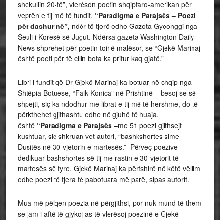
shekullin 20-të”, vlerëson poetin shqiptaro-amerikan për
veprën e tij më të fundit,
“Paradigma e Parajsës – Poezi
për dashurinë”,
ndër të tjerë edhe Gazeta Gyeonggi nga
Seuli i Koresë së Jugut. Ndërsa gazeta Washington Daily
News shprehet për poetin toinë malësor, se “Gjekë Marinaj
është poeti për të cilin bota ka pritur kaq gjatë.”
Libri i fundit që Dr Gjekë Marinaj ka botuar në shqip nga
Shtëpia Botuese, “Faik Konica” në Prishtinë – besoj se së
shpejti, siç ka ndodhur me librat e tij më të hershme, do të
përkthehet gjithashtu edhe në gjuhë të huaja,
është
“Paradigma e Parajsës
–me 51 poezi gjithsejt
kushtuar, siç shkruan vet autori, “bashkshortes sime
Dusitës në 30-vjetorin e martesës.” Përveç poezive
dedikuar bashshortes së tij me rastin e 30-vjetorit të
martesës së tyre, Gjekë Marinaj ka përfshirë në këtë vëllim
edhe poezi të tjera të pabotuara më parë, sipas autorit.
Mua më pëlqen poezia në përgjithsi, por nuk mund të them
se jam i aftë të gjykoj as të vlerësoj poezinë e Gjekë