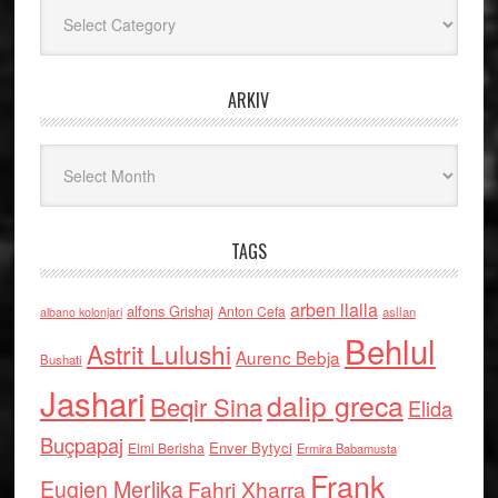
Kategoritë
ARKIV
Arkiv
TAGS
arben llalla
alfons Grishaj
Anton Cefa
asllan
albano kolonjari
Behlul
Astrit Lulushi
Aurenc Bebja
Bushati
Jashari
dalip greca
Beqir Sina
Elida
Buçpapaj
Enver Bytyci
Elmi Berisha
Ermira Babamusta
Frank
Eugjen Merlika
Fahri Xharra