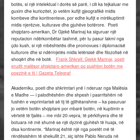
botës, si një intelektual i dorës së parë, i cili ka tejkaluar me
guxim dhe kuriozitet, jo vetëm kufijt gjeografikë midis
kombeve dhe kontinenteve, por edhe kufijt e mirëkuptimit
midis njerëzve, kulturave dhe gjuhëve botërore. Poeti
shqiptaro-amerikan, Dr Gjekë Marinaj ka siguruar një
reputacion ndërkombëtar tashmë, për tu pasur lakmi nga
çdo kush, si një mbështetës dhe promovues i diplomacisë
kulturore dhe si ndërmjetës midis letërsisë dhe filozofisë në
shoqëri dhe në botë.
Frank Shkreli: Gjekë Marinaj, poeti
erudit malësor shqiptaro-amerikan po pushton botën me
poezinë e tij | Gazeta Telegraf
Akademiku, poeti dhe shkrimtari ynë i nderuar nga Malësia
e Madhe — i palodhëshëm dhe shpesh i paarritshëm në
fushën e veprimtarisë së tij të gjithëanshme – ka pasuruar
jo vetëm botën shqiptare por mbarë botën, në kuptimin e
vërtetë të fjalës – me mbi 20-vepra, të përkthyera dhe të
botuara në më shumë se një dyzinë gjuhësh të huaja, në
disa kontinente. “Marinaj është një nga poetët më të
rëndësishëm të shekullit 21, siç ishte Pablo Neruda në