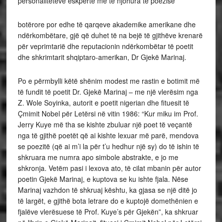
personaliteteve eskpertë më të njohura të poezisë
botërore por edhe të qarqeve akademike amerikane dhe
ndërkombëtare, gjë që duhet të na bejë të gjithëve krenarë
për veprimtarië dhe reputacionin ndërkombëtar të poetit
dhe shkrimtarit shqiptaro-amerikan, Dr Gjekë Marinaj.
Po e përmbylli këtë shënim modest me rastin e botimit më
të fundit të poetit Dr. Gjekë Marinaj – me një vlerësim nga
Z. Wole Soyinka, autorit e poetit nigerian dhe fituesit të
Çmimit Nobel për Letërsi në vitin 1986: “Kur miku im Prof.
Jerry Kuye më tha se kishte zbuluar një poet të veçantë
nga të gjithë poetët që ai kishte lexuar më parë, mendova
se poezitë (që ai m’i la për t’u hedhur një sy) do të ishin të
shkruara me numra apo simbole abstrakte, e jo me
shkronja. Vetëm pasi i lexova ato, të cilat mbanin për autor
poetin Gjekë Marinaj, e kuptova se ku ishte fjala. Nëse
Marinaj vazhdon të shkruaj kështu, ka gjasa se një ditë jo
të largët, e gjithë bota letrare do e kuptojë domethënien e
fjalëve vlerësuese të Prof. Kuye’s për Gjekën”, ka shkruar