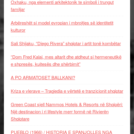
Oxhaku, nga elementi arkitektonik te simboli i trungut
familjar
Arbëreshët si model evropian i mbrojtjes së identitetit
kulturor
Sali Shijaku, “Diego Rivera” shqiptar i artit tonë kombëtar
“Dom Fred Kalaj, mes altarit dhe atdheut si hermeneutikë
e shpresës, kujtesës dhe shërbimit”
A PO ARMATOSET BALLKANI?
Kriza e vlerave – Tragjedia e vërtetë e tranzicionit shqiptar
Green Coast sjell Nammos Hotels & Resorts në Shqipëri:
Një destinacion i ri lifestyle merr formë në Rivierën
Shqiptare
PUEBLO (1966) / HISTORIA E SPANJOLLES NGA