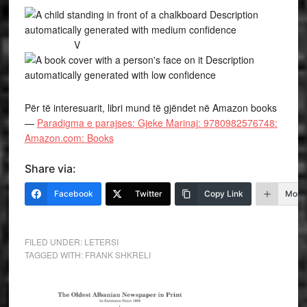
V
Për të interesuarit, libri mund të gjëndet në Amazon books
—
Paradigma e parajses: Gjeke Marinaj: 9780982576748:
Amazon.com: Books
Share via:
Facebook
Twitter
Copy Link
More
FILED UNDER:
LETERSI
TAGGED WITH:
FRANK SHKRELI