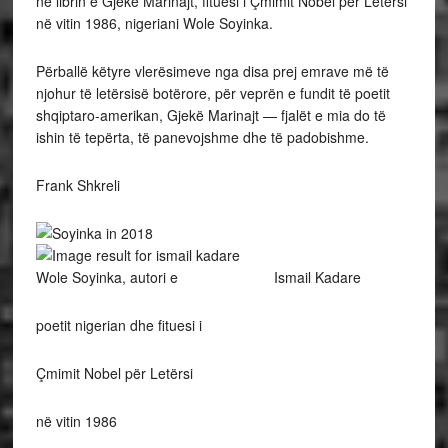
në librin e Gjekë Marinajt, fituesi i Çmimit Nobel për Letërsi
në vitin 1986, nigeriani Wole Soyinka.
Përballë këtyre vlerësimeve nga disa prej emrave më të
njohur të letërsisë botërore, për veprën e fundit të poetit
shqiptaro-amerikan, Gjekë Marinajt — fjalët e mia do të
ishin të tepërta, të panevojshme dhe të padobishme.
Frank Shkreli
Wole Soyinka, autori e Ismail Kadare
poetit nigerian dhe fituesi i
Çmimit Nobel për Letërsi
në vitin 1986