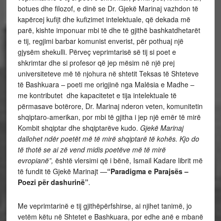
botues dhe filozof, e dinë se Dr. Gjekë Marinaj vazhdon të
kapërcej kufijt dhe kufizimet intelektuale, që dekada më
parë, kishte imponuar mbi të dhe të gjithë bashkatdhetarët
e tij, regjimi barbar komunist enverist, për pothuaj një
gjysëm shekulli. Përveç veprimtarisë së tij si poet e
shkrimtar dhe si profesor që jep mësim në një prej
universiteteve më të njohura në shtetit Teksas të Shteteve
të Bashkuara – poeti me origjinë nga Malësia e Madhe –
me kontributet dhe kapacitetet e tija intelektuale të
përmasave botërore, Dr. Marinaj nderon veten, komunitetin
shqiptaro-amerikan, por mbi të gjitha i jep një emër të mirë
Kombit shqiptar dhe shqiptarëve kudo.
Gjekë Marinaj
dallohet ndër poetët më të mirë shqiptarë të kohës. Kjo do
të thotë se ai zë vend midis poetëve më të mirë
evropianë”,
është vlersimi që i bënë, Ismail Kadare librit më
të fundit të Gjekë Marinajt —
“Paradigma e Parajsës –
Poezi për dashurinë”
.
Me veprimtarinë e tij gjithëpërfshirse, ai njihet tanimë, jo
vetëm këtu në Shtetet e Bashkuara, por edhe anë e mbanë