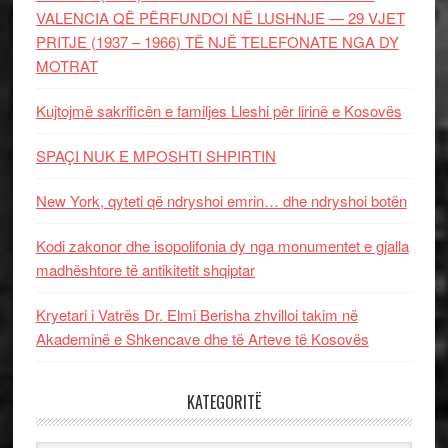
VALENCIA QË PËRFUNDOI NË LUSHNJE — 29 VJET
PRITJE (1937 – 1966) TË NJË TELEFONATE NGA DY
MOTRAT
Kujtojmë sakrificën e familjes Lleshi për lirinë e Kosovës
SPAÇI NUK E MPOSHTI SHPIRTIN
New York, qyteti që ndryshoi emrin… dhe ndryshoi botën
Kodi zakonor dhe isopolifonia dy nga monumentet e gjalla
madhështore të antikitetit shqiptar
Kryetari i Vatrës Dr. Elmi Berisha zhvilloi takim në
Akademinë e Shkencave dhe të Arteve të Kosovës
KATEGORITË