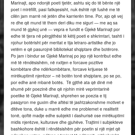
Marinajt, apo ndonjë poeti tjetër, ashtu siç do të bënte një
poet i mirëfillt, pasi fatkqesisht, nuk është një fushë me të
cilën jam marrë në jetën dhe karrierën time. Por, ajo që vej
re dhe që mund të them deri diku me siguri — me aq sa
mund të gjykoj unë — vepra e fundit e Gjekë Marinajt por
edhe të tjera në përgjithësi të këtij poeti e shkrimtari, tashti i
njohur botërisht për meritat e tija letraro-artistike dhe jo
vetëm e që pasurojnë bibliotekat shqiptare dhe botërore.
Po jam i bindur se Gjekë Marinaj po jep një kontribut edhe
më të rëndësishëm, në nxitjen e forcave pozitive
kombëtare dhe ndërkombëtare, forcave krijuese të
mirëkuptimit njerëzor – në botën tonë shqiptare, po se po,
por edhe anë mbanë botës. Të gjithë ata që dinë më
shumë për poezinë dhe që njohin mirë veprimtarinë
poetike të Gjekë Marinajt, shprehen se poezia e tij
pasqyron me guxim dhe aftësi të jashtzakonshme motivet e
ditëve tona, duke u marrë edhe me problemet e realitetit
tonë, qoftë madje edhe subjekti i dashurisë ose mirëkuptimi
midis njerëzve, kulturave dhe gjuhëve. Trajtimi i subjekteve
bashkohore është i rëndësishëm për poetin si një mjet që