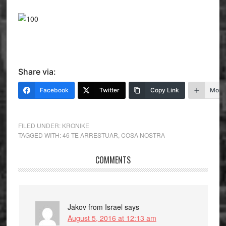
Share via:
Facebook
Twitter
Copy Link
More
FILED UNDER:
KRONIKE
TAGGED WITH:
46 TE ARRESTUAR
,
COSA NOSTRA
COMMENTS
Jakov from Israel
says
August 5, 2016 at 12:13 am