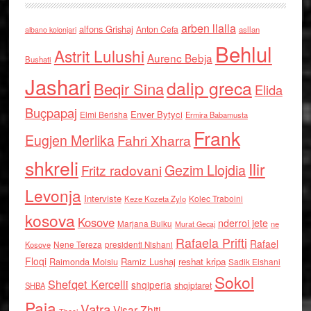
arben llalla
alfons Grishaj
Anton Cefa
asllan
albano kolonjari
Behlul
Astrit Lulushi
Aurenc Bebja
Bushati
Jashari
dalip greca
Beqir Sina
Elida
Buçpapaj
Enver Bytyci
Elmi Berisha
Ermira Babamusta
Frank
Eugjen Merlika
Fahri Xharra
shkreli
Ilir
Gezim Llojdia
Fritz radovani
Levonja
Interviste
Kolec Traboini
Keze Kozeta Zylo
kosova
Kosove
nderroi jete
Marjana Bulku
ne
Murat Gecaj
Rafaela Prifti
Rafael
Nene Tereza
Kosove
presidenti Nishani
Floqi
Raimonda Moisiu
Ramiz Lushaj
reshat kripa
Sadik Elshani
Sokol
Shefqet Kercelli
shqiperia
shqiptaret
SHBA
Paja
Vatra
Visar Zhiti