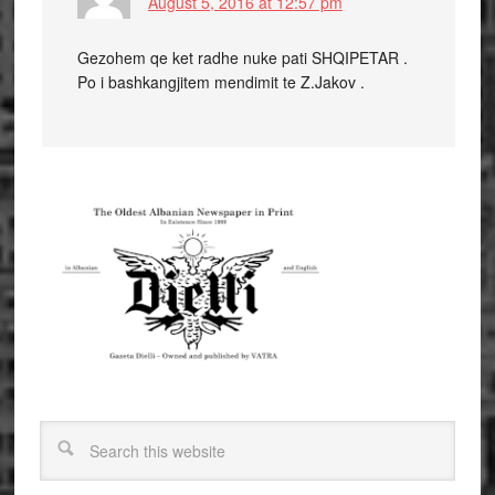
August 5, 2016 at 12:57 pm
Gezohem qe ket radhe nuke pati SHQIPETAR .
Po i bashkangjitem mendimit te Z.Jakov .