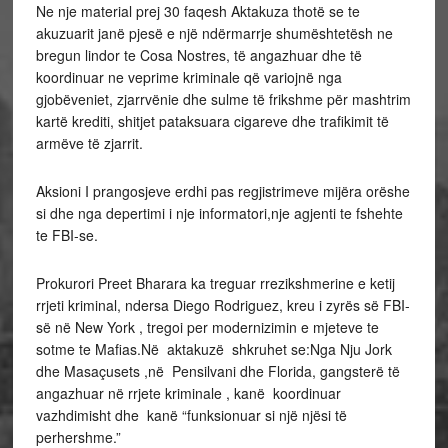
Ne nje material prej 30 faqesh Aktakuza thotë se te
akuzuarit janë pjesë e një ndërmarrje shumështetësh ne
bregun lindor te Cosa Nostres, të angazhuar dhe të
koordinuar ne veprime kriminale që variojnë nga
gjobëveniet, zjarrvënie dhe sulme të frikshme për mashtrim
kartë krediti, shitjet pataksuara cigareve dhe trafikimit të
armëve të zjarrit.
Aksioni I prangosjeve erdhi pas regjistrimeve mijëra orëshe
si dhe nga depertimi i nje informatori,nje agjenti te fshehte
te FBI-se.
Prokurori Preet Bharara ka treguar rrezikshmerine e ketij
rrjeti kriminal, ndersa Diego Rodriguez, kreu i zyrës së FBI-
së në New York , tregoi per modernizimin e mjeteve te
sotme te Mafias.Në aktakuzë shkruhet se:Nga Nju Jork
dhe Masaçusets ,në Pensilvani dhe Florida, gangsterë të
angazhuar në rrjete kriminale , kanë koordinuar
vazhdimisht dhe kanë “funksionuar si një njësi të
perhershme.”