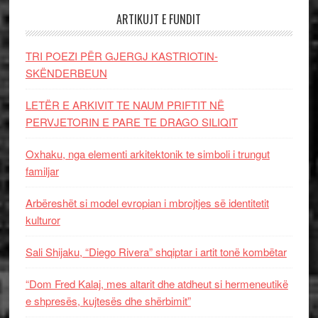
ARTIKUJT E FUNDIT
TRI POEZI PËR GJERGJ KASTRIOTIN-
SKËNDERBEUN
LETËR E ARKIVIT TE NAUM PRIFTIT NË
PERVJETORIN E PARE TE DRAGO SILIQIT
Oxhaku, nga elementi arkitektonik te simboli i trungut
familjar
Arbëreshët si model evropian i mbrojtjes së identitetit
kulturor
Sali Shijaku, “Diego Rivera” shqiptar i artit tonë kombëtar
“Dom Fred Kalaj, mes altarit dhe atdheut si hermeneutikë
e shpresës, kujtesës dhe shërbimit”