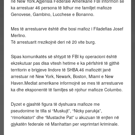
në New York.Agjensia Federale Amerikane FBI informon se
ka arrestuar 46 persona të lidhur me familjet mafioze
Genovese, Gambino, Lucchese e Bonanno.
Mes të arrestuarve është dhe bosi mafioz i Filadefias Josef
Merlino.
Të arrestuarit rrezikojnë deri në 20 vite burg.
Sipas komunikatës së shtypit të FBI ky operacioni është
ekzekutuar pas disa vitesh hetime e ka përfshirë të gjithë
territorin e brigjeve lindore të SHBA.46 mafiozët janë
arrestuar në New York, Newark, Boston, Miami e New
Haven.Mediat amerikane informojnë se mes të arrestuarve
ka dhe eksponentë të familjes së njohur mafioze Columbo.
Dyzet e gjashtë figura të dyshuara mafioze me
pseudonime te tilla si “Muskujt”, “Nicky parukja”,
“rimorkiatori” dhe “Mustache Pat” u akuzuan të enjten në
gjykatën federale në Manhattan per veprimtari kriminale.