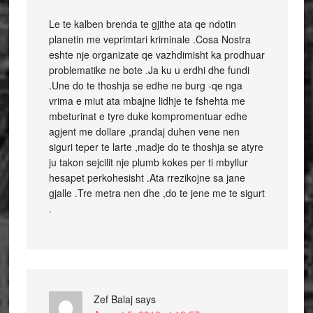
Le te kalben brenda te gjithe ata qe ndotin
planetin me veprimtari kriminale .Cosa Nostra
eshte nje organizate qe vazhdimisht ka prodhuar
problematike ne bote .Ja ku u erdhi dhe fundi
.Une do te thoshja se edhe ne burg -qe nga
vrima e miut ata mbajne lidhje te fshehta me
mbeturinat e tyre duke kompromentuar edhe
agjent me dollare ,prandaj duhen vene nen
siguri teper te larte ,madje do te thoshja se atyre
ju takon sejcilit nje plumb kokes per ti mbyllur
hesapet perkohesisht .Ata rrezikojne sa jane
gjalle .Tre metra nen dhe ,do te jene me te sigurt
.
Zef Balaj
says