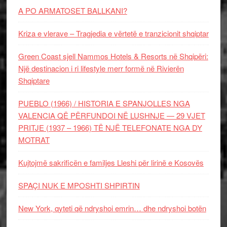
A PO ARMATOSET BALLKANI?
Kriza e vlerave – Tragjedia e vërtetë e tranzicionit shqiptar
Green Coast sjell Nammos Hotels & Resorts në Shqipëri:
Një destinacion i ri lifestyle merr formë në Rivierën
Shqiptare
PUEBLO (1966) / HISTORIA E SPANJOLLES NGA
VALENCIA QË PËRFUNDOI NË LUSHNJE — 29 VJET
PRITJE (1937 – 1966) TË NJË TELEFONATE NGA DY
MOTRAT
Kujtojmë sakrificën e familjes Lleshi për lirinë e Kosovës
SPAÇI NUK E MPOSHTI SHPIRTIN
New York, qyteti që ndryshoi emrin… dhe ndryshoi botën