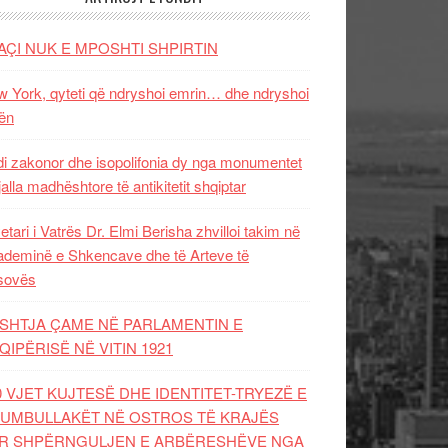
AÇI NUK E MPOSHTI SHPIRTIN
 York, qyteti që ndryshoi emrin… dhe ndryshoi
ën
i zakonor dhe isopolifonia dy nga monumentet
jalla madhështore të antikitetit shqiptar
etari i Vatrës Dr. Elmi Berisha zhvilloi takim në
deminë e Shkencave dhe të Arteve të
sovës
SHTJA ÇAME NË PARLAMENTIN E
QIPËRISË NË VITIN 1921
0 VJET KUJTESË DHE IDENTITET-TRYEZË E
UMBULLAKËT NË OSTROS TË KRAJËS
R SHPËRNGULJEN E ARBËRESHËVE NGA