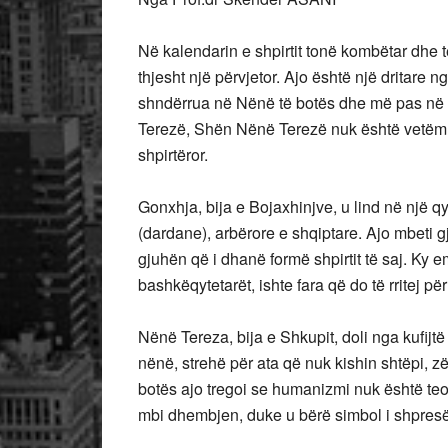
Në kalendarin e shpirtit tonë kombëtar dhe t
thjesht një përvjetor. Ajo është një dritare 
shndërrua në Nënë të botës dhe më pas në 
Terezë, Shën Nënë Terezë nuk është vetëm n
shpirtëror.
Gonxhja, bija e Bojaxhinjve, u lind në një qyt
(dardane), arbërore e shqiptare. Ajo mbeti 
gjuhën që i dhanë formë shpirtit të saj. Ky em
bashkëqytetarët, ishte fara që do të rritej 
Nënë Tereza, bija e Shkupit, doli nga kufijtë
nënë, strehë për ata që nuk kishin shtëpi, 
botës ajo tregoi se humanizmi nuk është teor
mbi dhembjen, duke u bërë simbol i shpresës p