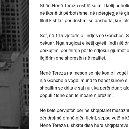
Shën Nënë Tereza është kulmi i këtij udhëtim
në ikonë të përbotshme, në ndërgjegje të gja
titull kishtar, por dëshmi se dashuria, kur je
Sot, në 115-vjetorin e lindjes së Gonxhes, 
bekuar. Nga rrugicat e këtij qyteti lindi një 
përkujtim, por thirrje për të ndjekur gjurmë
ligjërim dhe shpresën në realitet.
Nënë Tereza na mëson se një komb i vogël m
një Gonxhe e vogël mund të bëhet kurorë e n
shpallim se drita e saj nuk ka perënduar: aj
popullit tonë deri te mbarë njerëzimi.
Në këtë përvjetor, për ne shqiptarët mesazhi 
qëndrojmë pranë njëri-tjetrit, sepse vetëm k
Nënë Tereza u shkroi disa herë shqiptarëve 