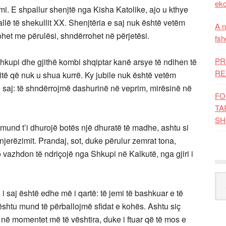
eko
i. E shpallur shenjtë nga Kisha Katolike, ajo u kthye
llë të shekullit XX. Shenjtëria e saj nuk është vetëm
A n
tohet me përulësi, shndërrohet në përjetësi.
fsh
PR
Shkupi dhe gjithë kombi shqiptar kanë arsye të ndihen të
RE
dritë që nuk u shua kurrë. Ky jubile nuk është vetëm
t e saj: të shndërrojmë dashurinë në veprim, mirësinë në
FO
TA
SH
und t’i dhurojë botës një dhuratë të madhe, ashtu si
jerëzimit. Prandaj, sot, duke përulur zemrat tona,
o vazhdon të ndriçojë nga Shkupi në Kalkutë, nga gjiri i
Kat
i saj është edhe më i qartë: të jemi të bashkuar e të
ështu mund të përballojmë sfidat e kohës. Ashtu siç
në momentet më të vështira, duke i ftuar që të mos e