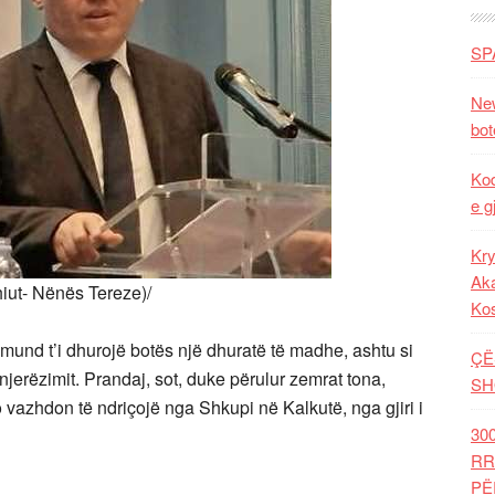
SP
New
bot
Kod
e g
Kry
Aka
hiut- Nënës Tereze)/
Ko
und t’i dhurojë botës një dhuratë të madhe, ashtu si
ÇË
jerëzimit. Prandaj, sot, duke përulur zemrat tona,
SH
o vazhdon të ndriçojë nga Shkupi në Kalkutë, nga gjiri i
30
RR
PË