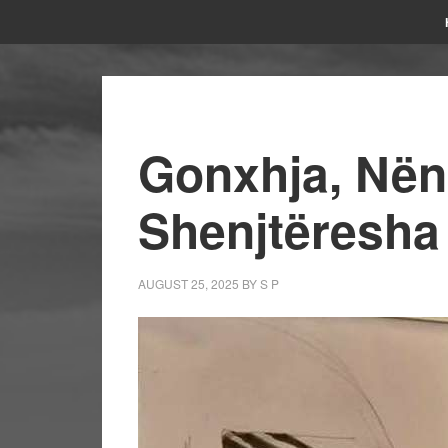
Gonxhja, Nën
Shenjtëresha
AUGUST 25, 2025
BY
S P