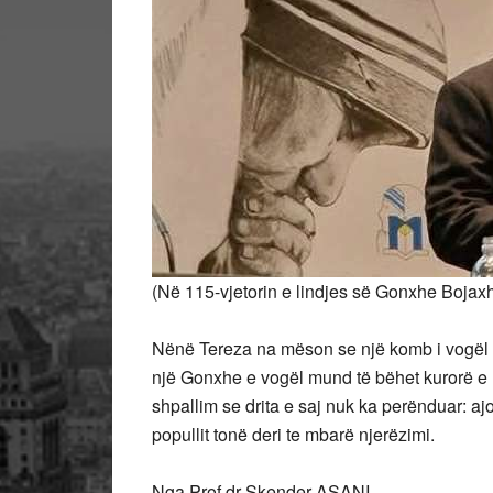
(Në 115-vjetorin e lindjes së Gonxhe Bojax
Nënë Tereza na mëson se një komb i vogël m
një Gonxhe e vogël mund të bëhet kurorë e n
shpallim se drita e saj nuk ka perënduar: aj
popullit tonë deri te mbarë njerëzimi.
Nga Prof.dr Skender ASANI