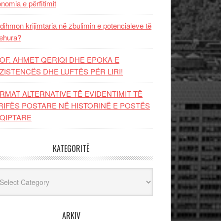
nomia e përfitimit
dihmon krijimtaria në zbulimin e potencialeve të
ehura?
OF. AHMET QERIQI DHE EPOKA E
ZISTENCЁS DHE LUFTЁS PЁR LIRI!
RMAT ALTERNATIVE TË EVIDENTIMIT TË
RIFËS POSTARE NË HISTORINË E POSTËS
QIPTARE
KATEGORITË
egoritë
ARKIV