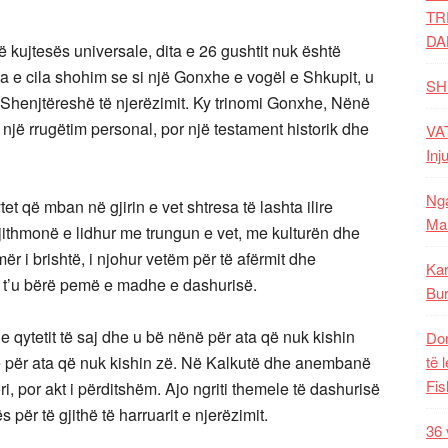
TR
DA
ë kujtesës universale, dita e 26 gushtit nuk është
nga e cila shohim se si një Gonxhe e vogël e Shkupit, u
SH
Shenjtëreshë të njerëzimit. Ky trinomi Gonxhe, Nënë
jë rrugëtim personal, por një testament historik dhe
VAT
Inj
Nga
et që mban në gjirin e vet shtresa të lashta ilire
Mal
gjithmonë e lidhur me trungun e vet, me kulturën dhe
ër i brishtë, i njohur vetëm për të afërmit dhe
Kar
për t’u bërë pemë e madhe e dashurisë.
Bur
 e qytetit të saj dhe u bë nënë për ata që nuk kishin
Dom
zë për ata që nuk kishin zë. Në Kalkutë dhe anembanë
të 
Fis
i, por akt i përditshëm. Ajo ngriti themele të dashurisë
ër të gjithë të harruarit e njerëzimit.
36 