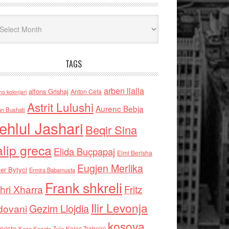
iv
TAGS
arben llalla
alfons Grishaj
Anton Cefa
no kolonjari
Astrit Lulushi
Aurenc Bebja
an Bushati
ehlul Jashari
Beqir Sina
alip greca
Elida Buçpapaj
Elmi Berisha
Eugjen Merlika
er Bytyci
Ermira Babamusta
Frank shkreli
hri Xharra
Fritz
Ilir Levonja
Gezim Llojdia
dovani
kosova
rviste
Kolec Traboini
Keze Kozeta Zylo