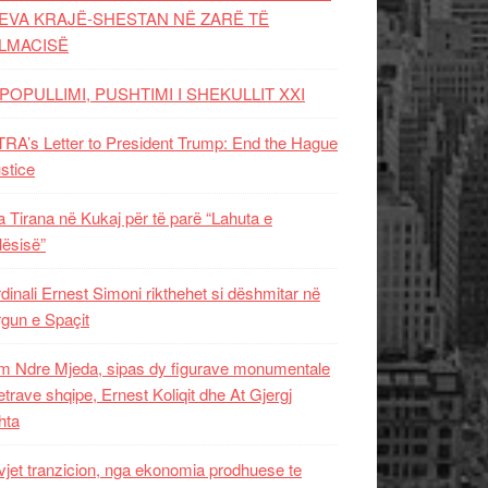
EVA KRAJË-SHESTAN NË ZARË TË
LMACISË
POPULLIMI, PUSHTIMI I SHEKULLIT XXI
RA’s Letter to President Trump: End the Hague
ustice
 Tirana në Kukaj për të parë “Lahuta e
ësisë”
dinali Ernest Simoni rikthehet si dëshmitar në
gun e Spaçit
 Ndre Mjeda, sipas dy figurave monumentale
letrave shqipe, Ernest Koliqit dhe At Gjergj
hta
vjet tranzicion, nga ekonomia prodhuese te