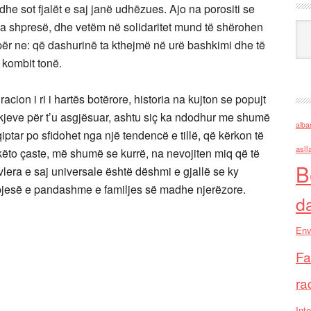
he sot fjalët e saj janë udhëzues. Ajo na porositi se
ka shpresë, dhe vetëm në solidaritet mund të shërohen
Ark
j për ne: që dashurinë ta kthejmë në urë bashkimi dhe të
 kombit tonë.
cion i ri i hartës botërore, historia na kujton se popujt
kjeve për t’u asgjësuar, ashtu siç ka ndodhur me shumë
alba
ptar po sfidohet nga një tendencë e tillë, që kërkon të
asll
 këto çaste, më shumë se kurrë, na nevojiten miq që të
B
lera e saj universale është dëshmi e gjallë se ky
 pjesë e pandashme e familjes së madhe njerëzore.
d
Env
Fa
ra
Inte