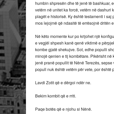
humbin shpresën dhe të jenë të bashkuar, ed
vetëm në unitet ka forcë, vetëm në dashuri 
plagët e historisë. Ky është testamenti i sa
mos lejojmë që ndasitë të errësojnë dritën e
Në këto momente kur po krijohet një konfigura
e vegjël shpesh kanë qenë viktimë e përpje
kombe gjatë shekujve. Sot, edhe populli shqi
minojë qenien e tij kombëtare. Pikërisht në
jenë pranë popullit të Nënë Terezës, sepse v
popull nuk është vetëm për vete, por është
Lavdi Zotit që e dërgoi ndër ne.
Bekim kombit që e rriti.
Paqe botës që e njohu si Nënë.