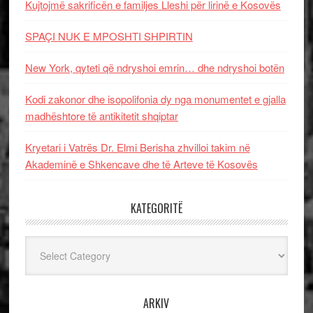
Kujtojmë sakrificën e familjes Lleshi për lirinë e Kosovës
SPAÇI NUK E MPOSHTI SHPIRTIN
New York, qyteti që ndryshoi emrin… dhe ndryshoi botën
Kodi zakonor dhe isopolifonia dy nga monumentet e gjalla
madhështore të antikitetit shqiptar
Kryetari i Vatrës Dr. Elmi Berisha zhvilloi takim në
Akademinë e Shkencave dhe të Arteve të Kosovës
KATEGORITË
Kategoritë
ARKIV