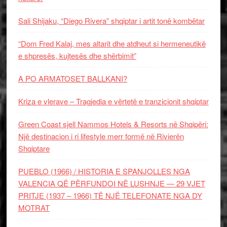
Sali Shijaku, “Diego Rivera” shqiptar i artit tonë kombëtar
“Dom Fred Kalaj, mes altarit dhe atdheut si hermeneutikë
e shpresës, kujtesës dhe shërbimit”
A PO ARMATOSET BALLKANI?
Kriza e vlerave – Tragjedia e vërtetë e tranzicionit shqiptar
Green Coast sjell Nammos Hotels & Resorts në Shqipëri:
Një destinacion i ri lifestyle merr formë në Rivierën
Shqiptare
PUEBLO (1966) / HISTORIA E SPANJOLLES NGA
VALENCIA QË PËRFUNDOI NË LUSHNJE — 29 VJET
PRITJE (1937 – 1966) TË NJË TELEFONATE NGA DY
MOTRAT