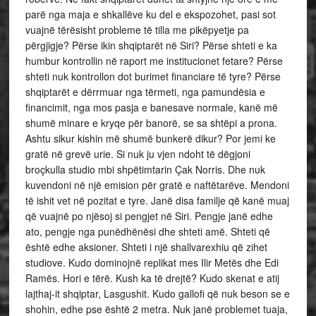
parë nga maja e shkallëve ku del e ekspozohet, pasi sot
vuajnë tërësisht probleme të tilla me pikëpyetje pa
përgjigje? Përse ikin shqiptarët në Siri? Përse shteti e ka
humbur kontrollin në raport me institucionet fetare? Përse
shteti nuk kontrollon dot burimet financiare të tyre? Përse
shqiptarët e dërrmuar nga tërmeti, nga pamundësia e
financimit, nga mos pasja e banesave normale, kanë më
shumë minare e kryqe për banorë, se sa shtëpi a prona.
Ashtu sikur kishin më shumë bunkerë dikur? Por jemi ke
gratë në grevë urie. Si nuk ju vjen ndoht të dëgjoni
broçkulla studio mbi shpëtimtarin Çak Norris. Dhe nuk
kuvendoni në një emision për gratë e naftëtarëve. Mendoni
të ishit vet në pozitat e tyre. Janë disa familje që kanë muaj
që vuajnë po njësoj si pengjet në Siri. Pengje janë edhe
ato, pengje nga punëdhënësi dhe shteti amë. Shteti që
është edhe aksioner. Shteti i një shallvarexhiu që zihet
studiove. Kudo dominojnë replikat mes Ilir Metës dhe Edi
Ramës. Hori e tërë. Kush ka të drejtë? Kudo skenat e atij
lajthaj-it shqiptar, Lasgushit. Kudo gallofi që nuk beson se e
shohin, edhe pse është 2 metra. Nuk janë problemet tuaja,