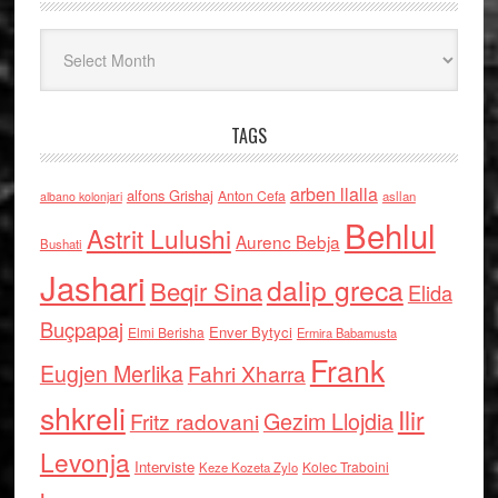
Arkiv
TAGS
arben llalla
alfons Grishaj
Anton Cefa
asllan
albano kolonjari
Behlul
Astrit Lulushi
Aurenc Bebja
Bushati
Jashari
dalip greca
Beqir Sina
Elida
Buçpapaj
Enver Bytyci
Elmi Berisha
Ermira Babamusta
Frank
Eugjen Merlika
Fahri Xharra
shkreli
Ilir
Gezim Llojdia
Fritz radovani
Levonja
Interviste
Kolec Traboini
Keze Kozeta Zylo