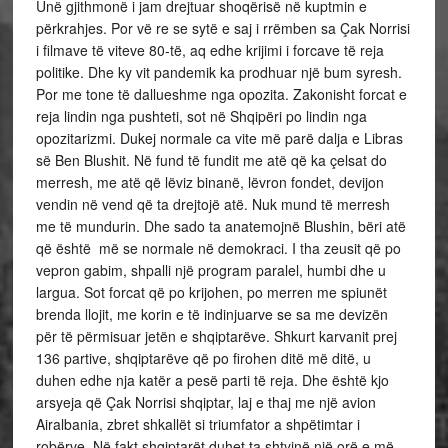
Unë gjithmonë i jam drejtuar shoqërisë në kuptmin e
përkrahjes. Por vë re se sytë e saj i rrëmben sa Çak Norrisi
i filmave të viteve 80-të, aq edhe krijimi i forcave të reja
politike. Dhe ky vit pandemik ka prodhuar një bum syresh.
Por me tone të dallueshme nga opozita. Zakonisht forcat e
reja lindin nga pushteti, sot në Shqipëri po lindin nga
opozitarizmi. Dukej normale ca vite më parë dalja e Libras
së Ben Blushit. Në fund të fundit me atë që ka çelsat do
merresh, me atë që lëviz binanë, lëvron fondet, devijon
vendin në vend që ta drejtojë atë. Nuk mund të merresh
me të mundurin. Dhe sado ta anatemojnë Blushin, bëri atë
që është më se normale në demokraci. I tha zeusit që po
vepron gabim, shpalli një program paralel, humbi dhe u
largua. Sot forcat që po krijohen, po merren me spiunët
brenda llojit, me korin e të indinjuarve se sa me devizën
për të përmisuar jetën e shqiptarëve. Shkurt karvanit prej
136 partive, shqiptarëve që po firohen ditë më ditë, u
duhen edhe nja katër a pesë parti të reja. Dhe është kjo
arsyeja që Çak Norrisi shqiptar, laj e thaj me një avion
Airalbania, zbret shkallët si triumfator a shpëtimtar i
robërve. Në fakt shqiptarët duhet ta shtyjnë një orë e më