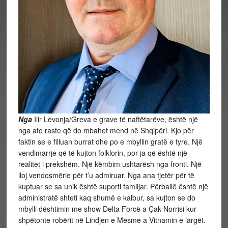
Nga
Ilir Levonja/Greva e grave të naftëtarëve, është një
nga ato raste që do mbahet mend në Shqipëri. Kjo për
faktin se e filluan burrat dhe po e mbyllin gratë e tyre. Një
vendimarrje që të kujton folklorin, por ja që është një
realitet i prekshëm. Një këmbim ushtarësh nga fronti. Një
lloj vendosmërie për t’u admiruar. Nga ana tjetër për të
kuptuar se sa unik është suporti familjar. Përballë është një
administratë shteti kaq shumë e kalbur, sa kujton se do
mbylli dështimin me show Delta Forcë a Çak Norrisi kur
shpëtonte robërit në Lindjen e Mesme a Vitnamin e largët.