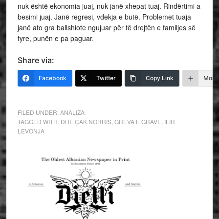
nuk është ekonomia juaj, nuk janë xhepat tuaj. Rindërtimi a
besimi juaj. Janë regresi, vdekja e butë. Problemet tuaja
janë ato gra ballshiote ngujuar për të drejtën e familjes së
tyre, punën e pa paguar.
Share via:
Facebook
Twitter
Copy Link
More
FILED UNDER:
ANALIZA
TAGGED WITH:
DHE ÇAK NORRIS
,
GREVA E GRAVE
,
ILIR
LEVONJA