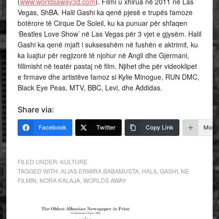
(
www.worldsaway3d.com
). Filmi u xhirua në 2011 në Las
Vegas, ShBA. Halil Gashi ka qenë pjesë e trupës famoze
botërore të Cirque De Soleil, ku ka punuar për shfaqen
‘Beatles Love Show’ në Las Vegas për 3 vjet e gjysëm. Halil
Gashi ka qenë mjaft i suksesshëm në fushën e aktrimit, ku
ka luajtur për regjizorë të njohur në Angli dhe Gjermani,
fillimisht në teatër pastaj në film. Njihet dhe për videoklipet
e firmave dhe artistëve famoz si Kylie Minogue, RUN DMC,
Black Eye Peas, MTV, BBC, Levi, dhe Addidas.
Share via:
Facebook
Twitter
Copy Link
More
FILED UNDER:
KULTURE
TAGGED WITH:
ALIAS ERMIRA BABAMUSTA
,
HALIL GASHI
,
NE
FILMIN
,
NORA KALAJA
,
WORLDS AWAY