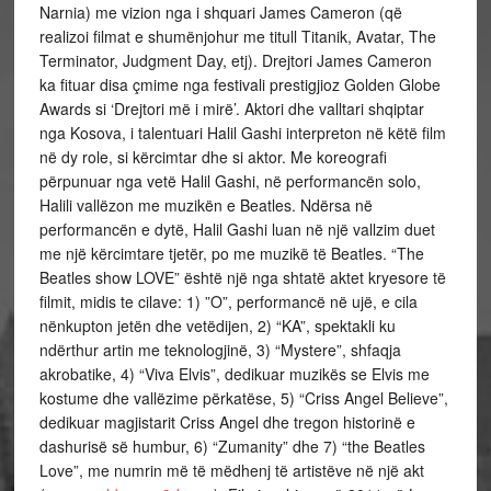
Narnia) me vizion nga i shquari James Cameron (që
realizoi filmat e shumënjohur me titull Titanik, Avatar, The
Terminator, Judgment Day, etj). Drejtori James Cameron
ka fituar disa çmime nga festivali prestigjioz Golden Globe
Awards si ‘Drejtori më i mirë’. Aktori dhe valltari shqiptar
nga Kosova, i talentuari Halil Gashi interpreton në këtë film
në dy role, si kërcimtar dhe si aktor. Me koreografi
përpunuar nga vetë Halil Gashi, në performancën solo,
Halili vallëzon me muzikën e Beatles. Ndërsa në
performancën e dytë, Halil Gashi luan në një vallzim duet
me një kërcimtare tjetër, po me muzikë të Beatles. “The
Beatles show LOVE” është një nga shtatë aktet kryesore të
filmit, midis te cilave: 1) ”O”, performancë në ujë, e cila
nënkupton jetën dhe vetëdijen, 2) “KA”, spektakli ku
ndërthur artin me teknologjinë, 3) “Mystere”, shfaqja
akrobatike, 4) “Viva Elvis”, dedikuar muzikës se Elvis me
kostume dhe vallëzime përkatëse, 5) “Criss Angel Believe”,
dedikuar magjistarit Criss Angel dhe tregon historinë e
dashurisë së humbur, 6) “Zumanity” dhe 7) “the Beatles
Love”, me numrin më të mëdhenj të artistëve në një akt