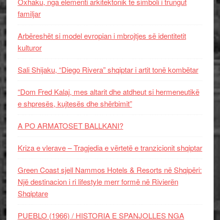
Oxhaku, nga elementi arkitektonik te simboli i trungut
familjar
Arbëreshët si model evropian i mbrojtjes së identitetit
kulturor
Sali Shijaku, “Diego Rivera” shqiptar i artit tonë kombëtar
“Dom Fred Kalaj, mes altarit dhe atdheut si hermeneutikë
e shpresës, kujtesës dhe shërbimit”
A PO ARMATOSET BALLKANI?
Kriza e vlerave – Tragjedia e vërtetë e tranzicionit shqiptar
Green Coast sjell Nammos Hotels & Resorts në Shqipëri:
Një destinacion i ri lifestyle merr formë në Rivierën
Shqiptare
PUEBLO (1966) / HISTORIA E SPANJOLLES NGA