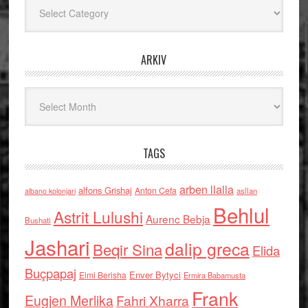
Kategoritë
ARKIV
Arkiv
TAGS
arben llalla
alfons Grishaj
Anton Cefa
asllan
albano kolonjari
Behlul
Astrit Lulushi
Aurenc Bebja
Bushati
Jashari
dalip greca
Beqir Sina
Elida
Buçpapaj
Enver Bytyci
Elmi Berisha
Ermira Babamusta
Frank
Eugjen Merlika
Fahri Xharra