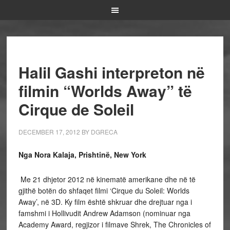
Halil Gashi interpreton në
filmin “Worlds Away” të
Cirque de Soleil
DECEMBER 17, 2012
BY
DGRECA
Nga Nora Kalaja, Prishtinë, New York
Me 21 dhjetor 2012 në kinematë amerikane dhe në të
gjithë botën do shfaqet filmi ‘Cirque du Soleil: Worlds
Away’, në 3D. Ky film është shkruar dhe drejtuar nga i
famshmi i Hollivudit Andrew Adamson (nominuar nga
Academy Award, regjizor i filmave Shrek, The Chronicles of