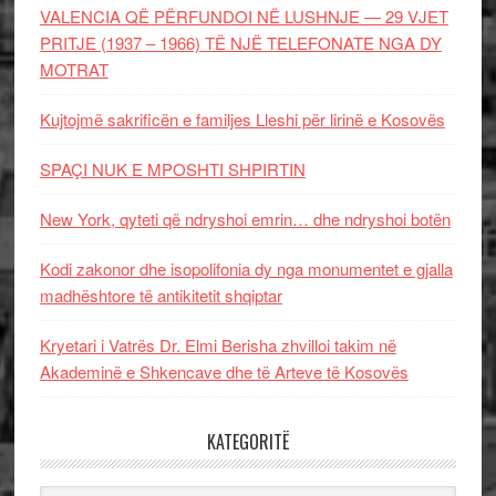
VALENCIA QË PËRFUNDOI NË LUSHNJE — 29 VJET
PRITJE (1937 – 1966) TË NJË TELEFONATE NGA DY
MOTRAT
Kujtojmë sakrificën e familjes Lleshi për lirinë e Kosovës
SPAÇI NUK E MPOSHTI SHPIRTIN
New York, qyteti që ndryshoi emrin… dhe ndryshoi botën
Kodi zakonor dhe isopolifonia dy nga monumentet e gjalla
madhështore të antikitetit shqiptar
Kryetari i Vatrës Dr. Elmi Berisha zhvilloi takim në
Akademinë e Shkencave dhe të Arteve të Kosovës
KATEGORITË