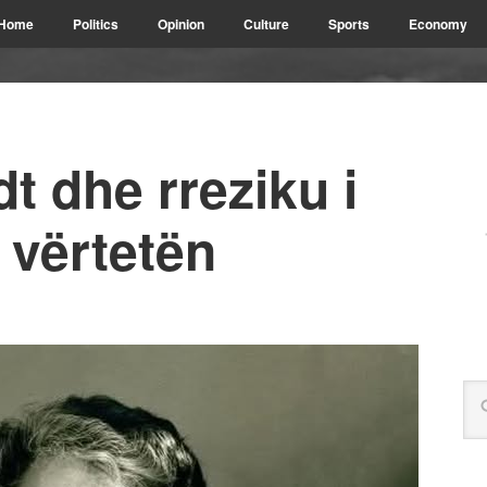
Home
Politics
Opinion
Culture
Sports
Economy
 dhe rreziku i
 vërtetën