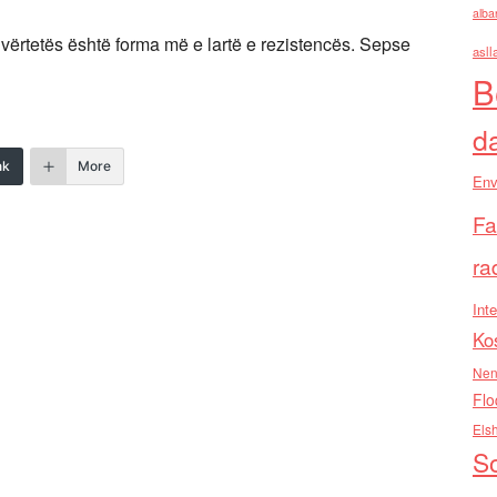
alba
 vërtetës është forma më e lartë e rezistencës. Sepse
asll
B
d
nk
More
Env
Fa
ra
Inte
Ko
Nen
Flo
Els
So