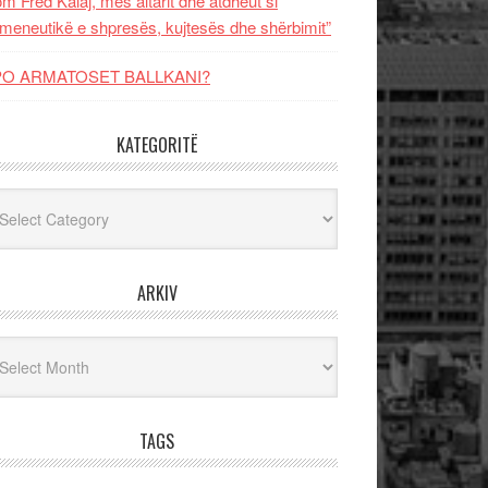
m Fred Kalaj, mes altarit dhe atdheut si
meneutikë e shpresës, kujtesës dhe shërbimit”
PO ARMATOSET BALLKANI?
KATEGORITË
egoritë
ARKIV
iv
TAGS