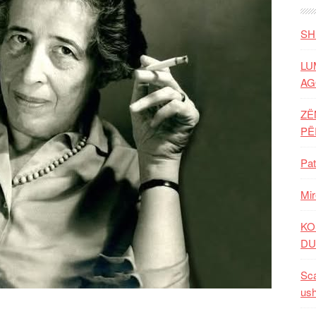
SH
LU
AG
ZË
P
Pat
Mir
KO
DU
Sca
ush