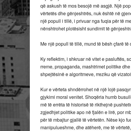
që askush të mos besojë më asgjë. Një popu
vërtetës dhe gënjeshtrës, nuk është në gjen
një popull i tillë, i privuar nga fuqia për të
nënshtrohet plotësisht sundimit të gënjeshtr
Me një popull të tillë, mund të bësh çfarë të
Ky reflektim, i shkruar në vitet e pasluftës, 
rreme, propaganda, mashtrimet politike dhe 
shpejtësinë e algoritmeve, rreziku që vizatoi
Kur e vërteta shndërrohet në një lojë pasqy
gjykimi moral venitet. Shoqëria humb busullë
më të errëta të historisë të rikthejnë pushte
zgjedhjet politike apo në fjalën e lirë, por m
për të mbajtur gjallë të vërtetën. Nëse kjo f
manipulueshme, dhe atëherë, me të vërtetë, 