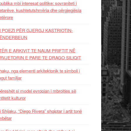
ublika mbi interesat politike: sovraniteti i
etarëve, kushtetutshmëria dhe përgjegjësia
etërore
I POEZI PËR GJERGJ KASTRIOTIN-
ËNDERBEUN
TËR E ARKIVIT TE NAUM PRIFTIT NË
RVJETORIN E PARE TE DRAGO SILIQIT
aku, nga elementi arkitektonik te simboli i
ngut familjar
ëreshët si model evropian i mbrojtjes së
titetit kulturor
i Shijaku, “Diego Rivera” shqiptar i artit tonë
mbëtar