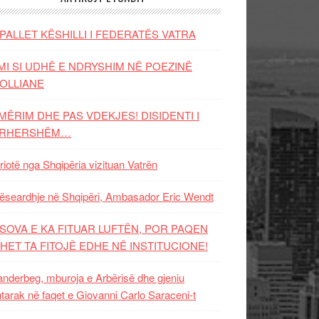
PALLET KËSHILLI I FEDERATËS VATRA
MI SI UDHË E NDRYSHIM NË POEZINË
OLLIANE
MËRIM DHE PAS VDEKJES! DISIDENTI I
ËRHERSHËM…
riotë nga Shqipëria vizituan Vatrën
ëseardhje në Shqipëri, Ambasador Eric Wendt
SOVA E KA FITUAR LUFTËN, POR PAQEN
HET TA FITOJË EDHE NË INSTITUCIONE!
nderbeg, mburoja e Arbërisë dhe gjeniu
tarak në faqet e Giovanni Carlo Saraceni-t