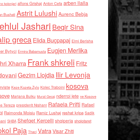
arben llalla
alfons Grishaj
Anton Cefa
no kolonjari
Astrit Lulushi
Aurenc Bebja
an Bushati
ehlul Jashari
Beqir Sina
alip greca
Elida Buçpapaj
Elmi Berisha
Eugjen Merlika
er Bytyci
Ermira Babamusta
Frank shkreli
hri Xharra
Fritz
Ilir Levonja
Gezim Llojdia
dovani
kosova
rviste
Kolec Traboini
Keze Kozeta Zylo
sove
nderroi jete
Marjana Bulku
ne Kosove
Murat Gecaj
Rafaela Prifti
Rafael
e Tereza
presidenti Nishani
qi
Raimonda Moisiu
Ramiz Lushaj
reshat kripa
Sadik
Shefqet Kercelli
shqiperia
hani
shqiptaret
SHBA
kol Paja
Vatra
Visar Zhiti
Thaci