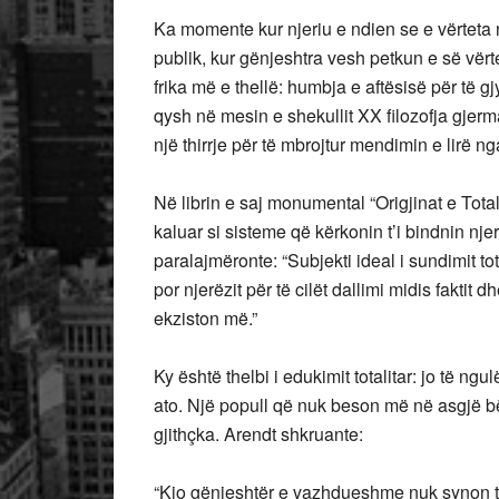
Ka momente kur njeriu e ndien se e vërteta n
publik, kur gënjeshtra vesh petkun e së vërte
frika më e thellë: humbja e aftësisë për të 
qysh në mesin e shekullit XX filozofja gjerm
një thirrje për të mbrojtur mendimin e lirë n
Në librin e saj monumental “Origjinat e Totali
kaluar si sisteme që kërkonin t’i bindnin njer
paralajmëronte: “Subjekti ideal i sundimit tot
por njerëzit për të cilët dallimi midis faktit 
ekziston më.”
Ky është thelbi i edukimit totalitar: jo të ngu
ato. Një popull që nuk beson më në asgjë bëh
gjithçka. Arendt shkruante:
“Kjo gënjeshtër e vazhdueshme nuk synon ta 