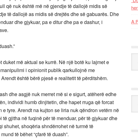
“Do
ll që nuk është më në gjendje të dallojë midis së
her
dje të dallojë as midis së drejtës dhe së gabuarës. Dhe
A 
 menduar dhe gjykuar, pa e ditur dhe pa e dashur, i
ave.
 duash.”
Kat
sot duket më aktual se kurrë. Në një botë ku lajmet e
manipulimi i opinionit publik qarkullojnë me
 Arendt është bërë pjesë e realitetit të përditshëm.
rash dhe asgjë nuk merret më si e sigurt, atëherë edhe
Ark
n, individi humb dinjitetin, dhe hapet rruga që forcat
tin e tyre. Arendt na kujton se liria nuk qëndron vetëm në
bi të gjitha në fuqinë për të menduar, për të gjykuar dhe
uqi shuhet, shoqëria shndërrohet në turmë të
mund të bëhet “çfarë të duash”.