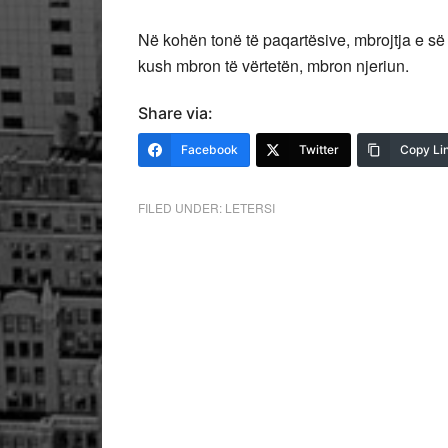
Në kohën tonë të paqartësive, mbrojtja e së
kush mbron të vërtetën, mbron njeriun.
Share via:
Facebook
Twitter
Copy Li
FILED UNDER:
LETERSI