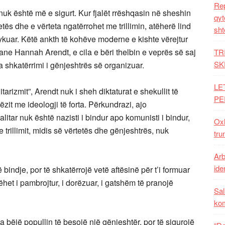
Rep
uk është më e sigurt. Kur fjalët rrëshqasin në sheshin
qyt
tës dhe e vërteta ngatërrohet me trillimin, atëherë lind
sht
gjykuar. Këtë ankth të kohëve moderne e kishte vërejtur
ane Hannah Arendt, e cila e bëri thelbin e veprës së saj
TR
SK
ga shkatërrimi i gënjeshtrës së organizuar.
LE
tarizmit”, Arendt nuk i sheh diktaturat e shekullit të
PE
ëzit me ideologji të forta. Përkundrazi, ajo
alitar nuk është nazisti i bindur apo komunisti i bindur,
Oxh
dhe trillimit, midis së vërtetës dhe gënjeshtrës, nuk
tru
Arb
iden
lë bindje, por të shkatërrojë vetë aftësinë për t’i formuar
et i pambrojtur, i dorëzuar, i gatshëm të pranojë
Sal
ko
bëjë popullin të besojë një gënjeshtër, por të sigurojë