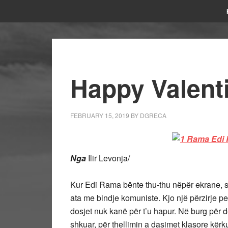
Happy Valent
FEBRUARY 15, 2019
BY
DGRECA
Nga
Ilir Levonja/
Kur Edi Rama bënte thu-thu nëpër ekrane, s
ata me bindje komuniste. Kjo një përzirje pe
dosjet nuk kanë për t’u hapur. Në burg për
shkuar, për thellimin a dasimet klasore kër