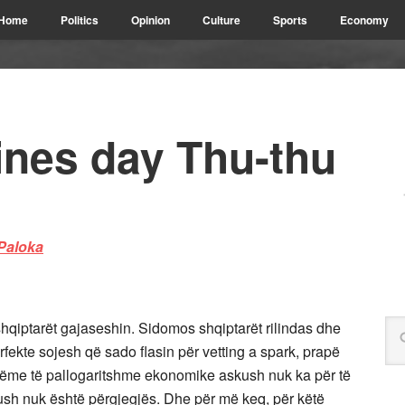
Home
Politics
Opinion
Culture
Sports
Economy
ines day Thu-thu
hqiptarët gajaseshin. Sidomos shqiptarët rilindas dhe
rfekte sojesh që sado flasin për vetting a spark, prapë
 dëme të pallogaritshme ekonomike askush nuk ka për të
kush nuk është përgjegjës. Dhe për më keq, për këtë