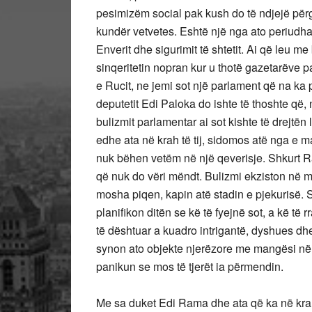
pesimizëm social pak kush do të ndjejë përg
kundër vetvetes. Eshtë një nga ato periudha
Enverit dhe sigurimit të shtetit. Ai që leu 
sinqeritetin nopran kur u thotë gazetarëve 
e Rucit, ne jemi sot një parlament që na ka pë
deputetit Edi Paloka do ishte të thoshte që, 
bulizmit parlamentar ai sot kishte të drejtë
edhe ata në krah të tij, sidomos atë nga e m
nuk bëhen vetëm në një qeverisje. Shkurt Ram
që nuk do vëri mëndt. Bulizmi ekziston në 
mosha piqen, kapin atë stadin e pjekurisë.
planifikon ditën se kë të fyejnë sot, a kë të
të dështuar a kuadro intrigantë, dyshues dhe
synon ato objekte njerëzore me mangësi në 
panikun se mos të tjerët ia përmendin.
Me sa duket Edi Rama dhe ata që ka në kra