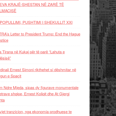
EVA KRAJË-SHESTAN NË ZARË TË
LMACISË
POPULLIMI, PUSHTIMI I SHEKULLIT XXI
RA’s Letter to President Trump: End the Hague
ustice
 Tirana në Kukaj për të parë “Lahuta e
ësisë”
dinali Ernest Simoni rikthehet si dëshmitar në
gun e Spaçit
 Ndre Mjeda, sipas dy figurave monumentale
letrave shqipe, Ernest Koliqit dhe At Gjergj
hta
vjet tranzicion, nga ekonomia prodhuese te