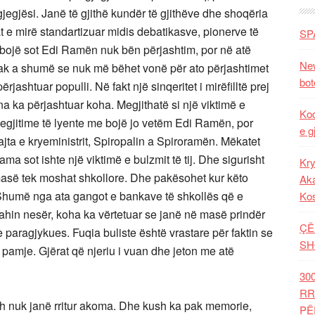
jegjësi. Janë të gjithë kundër të gjithëve dhe shoqëria
t e mirë standartizuar midis debatikasve, pionerve të
SP
me bojë sot Edi Ramën nuk bën përjashtim, por në atë
New
pak a shumë se nuk më bëhet vonë për ato përjashtimet
bot
rjashtuar populli. Në fakt një sinqeritet i mirëfilltë prej
na ka përjashtuar koha. Megjithatë si një viktimë e
Kod
n legjitime të lyente me bojë jo vetëm Edi Ramën, por
e g
ajta e kryeministrit, Spiropalin a Spiroramën. Mëkatet
a sot ishte një viktimë e bulzmit të tij. Dhe sigurisht
Kry
masë tek moshat shkollore. Dhe pakësohet kur këto
Aka
 Shumë nga ata gangot e bankave të shkollës që e
Ko
 rrahin nesër, koha ka vërtetuar se janë në masë prindër
ÇË
 paragjykues. Fuqia buliste është vrastare për faktin se
SH
pamje. Gjërat që njeriu i vuan dhe jeton me atë
30
RR
h nuk janë rritur akoma. Dhe kush ka pak memorie,
PË