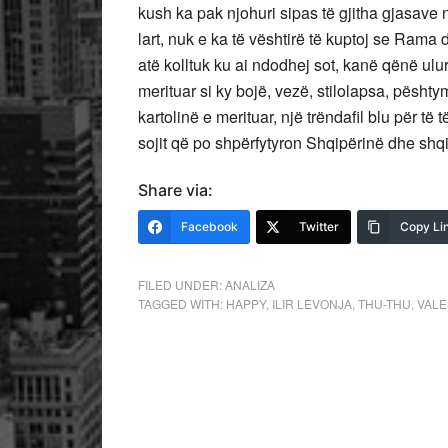
kush ka pak njohuri sipas të gjitha gjasave
lart, nuk e ka të vështirë të kuptoj se Rama 
atë kolltuk ku ai ndodhej sot, kanë qënë ulur
merituar si ky bojë, vezë, stilolapsa, pësht
kartolinë e merituar, një trëndafil blu për t
sojit që po shpërfytyron Shqipërinë dhe shqip
Share via:
Facebook
Twitter
Copy Li
FILED UNDER:
ANALIZA
TAGGED WITH:
HAPPY
,
ILIR LEVONJA
,
THU-THU
,
VALE