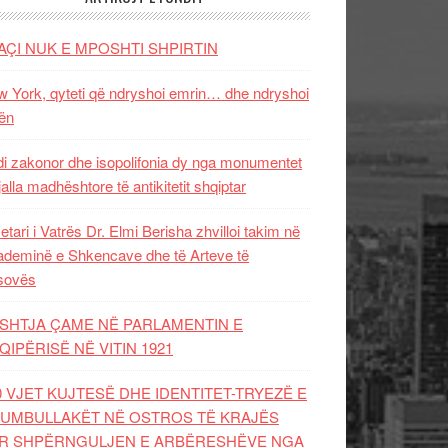
AÇI NUK E MPOSHTI SHPIRTIN
 York, qyteti që ndryshoi emrin… dhe ndryshoi
ën
i zakonor dhe isopolifonia dy nga monumentet
jalla madhështore të antikitetit shqiptar
etari i Vatrës Dr. Elmi Berisha zhvilloi takim në
deminë e Shkencave dhe të Arteve të
sovës
SHTJA ÇAME NË PARLAMENTIN E
QIPËRISË NË VITIN 1921
0 VJET KUJTESË DHE IDENTITET-TRYEZË E
UMBULLAKËT NË OSTROS TË KRAJËS
R SHPËRNGULJEN E ARBËRESHËVE NGA