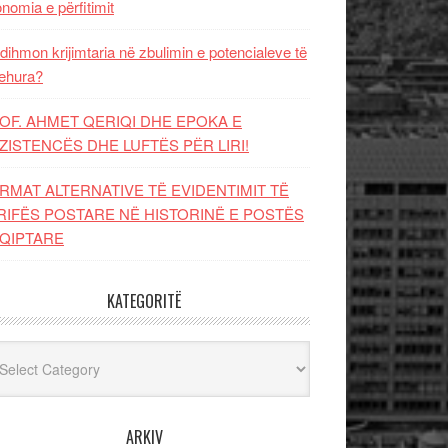
nomia e përfitimit
dihmon krijimtaria në zbulimin e potencialeve të
ehura?
OF. AHMET QERIQI DHE EPOKA E
ZISTENCЁS DHE LUFTЁS PЁR LIRI!
RMAT ALTERNATIVE TË EVIDENTIMIT TË
RIFËS POSTARE NË HISTORINË E POSTËS
QIPTARE
KATEGORITË
egoritë
ARKIV