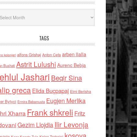
iv
TAGS
arben llalla
alfons Grishaj
Anton Cefa
no kolonjari
Astrit Lulushi
Aurenc Bebja
an Bushati
ehlul Jashari
Beqir Sina
alip greca
Elida Buçpapaj
Elmi Berisha
Eugjen Merlika
er Bytyci
Ermira Babamusta
Frank shkreli
hri Xharra
Fritz
Ilir Levonja
Gezim Llojdia
dovani
kosova
rviste
Kolec Traboini
Keze Kozeta Zylo