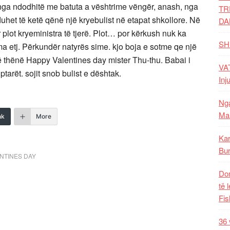
 nga ndodhitë me batuta a vështrime vëngër, anash, nga
TR
duhet të ketë qënë një kryebulist në etapat shkollore. Në
DA
 plot kryeministra të tjerë. Plot… por kërkush nuk ka
SH
yma etj. Përkundër natyrës sime. kjo boja e sotme qe një
ë të thënë Happy Valentines day mister Thu-thu. Babai i
VAT
tarët. sojit snob bulist e dështak.
Inj
Nga
Mal
nk
More
Kar
Bur
NTINES DAY
Dom
të 
Fis
36 