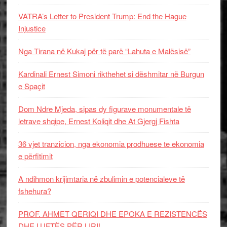
VATRA’s Letter to President Trump: End the Hague
Injustice
Nga Tirana në Kukaj për të parë “Lahuta e Malësisë”
Kardinali Ernest Simoni rikthehet si dëshmitar në Burgun
e Spaçit
Dom Ndre Mjeda, sipas dy figurave monumentale të
letrave shqipe, Ernest Koliqit dhe At Gjergj Fishta
36 vjet tranzicion, nga ekonomia prodhuese te ekonomia
e përfitimit
A ndihmon krijimtaria në zbulimin e potencialeve të
fshehura?
PROF. AHMET QERIQI DHE EPOKA E REZISTENCЁS
DHE LUFTЁS PЁR LIRI!