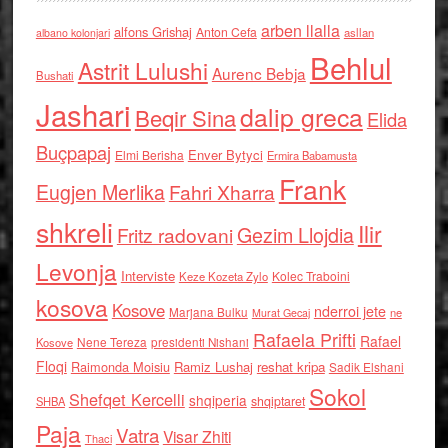
arben llalla
alfons Grishaj
Anton Cefa
asllan
albano kolonjari
Behlul
Astrit Lulushi
Aurenc Bebja
Bushati
Jashari
dalip greca
Beqir Sina
Elida
Buçpapaj
Enver Bytyci
Elmi Berisha
Ermira Babamusta
Frank
Eugjen Merlika
Fahri Xharra
shkreli
Ilir
Gezim Llojdia
Fritz radovani
Levonja
Interviste
Kolec Traboini
Keze Kozeta Zylo
kosova
Kosove
nderroi jete
Marjana Bulku
ne
Murat Gecaj
Rafaela Prifti
Rafael
Nene Tereza
Kosove
presidenti Nishani
Floqi
Raimonda Moisiu
Ramiz Lushaj
reshat kripa
Sadik Elshani
Sokol
Shefqet Kercelli
shqiperia
shqiptaret
SHBA
Paja
Vatra
Visar Zhiti
Thaci