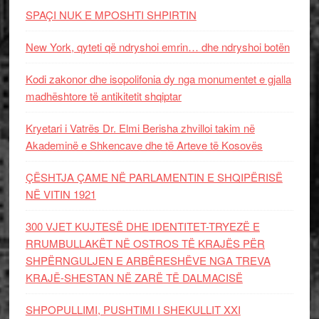
SPAÇI NUK E MPOSHTI SHPIRTIN
New York, qyteti që ndryshoi emrin… dhe ndryshoi botën
Kodi zakonor dhe isopolifonia dy nga monumentet e gjalla
madhështore të antikitetit shqiptar
Kryetari i Vatrës Dr. Elmi Berisha zhvilloi takim në
Akademinë e Shkencave dhe të Arteve të Kosovës
ÇËSHTJA ÇAME NË PARLAMENTIN E SHQIPËRISË
NË VITIN 1921
300 VJET KUJTESË DHE IDENTITET-TRYEZË E
RRUMBULLAKËT NË OSTROS TË KRAJËS PËR
SHPËRNGULJEN E ARBËRESHËVE NGA TREVA
KRAJË-SHESTAN NË ZARË TË DALMACISË
SHPOPULLIMI, PUSHTIMI I SHEKULLIT XXI