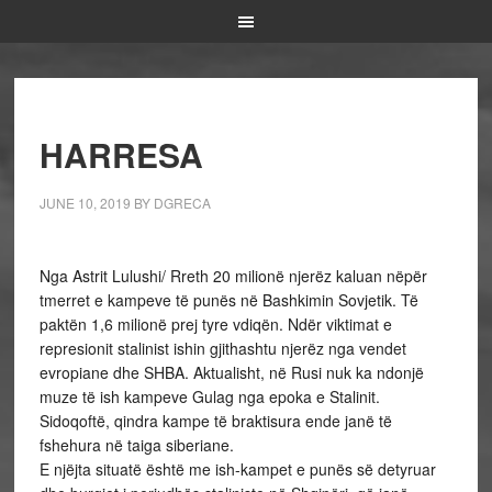
HARRESA
JUNE 10, 2019
BY
DGRECA
Nga Astrit Lulushi/ Rreth 20 milionë njerëz kaluan nëpër
tmerret e kampeve të punës në Bashkimin Sovjetik. Të
paktën 1,6 milionë prej tyre vdiqën. Ndër viktimat e
represionit stalinist ishin gjithashtu njerëz nga vendet
evropiane dhe SHBA. Aktualisht, në Rusi nuk ka ndonjë
muze të ish kampeve Gulag nga epoka e Stalinit.
Sidoqoftë, qindra kampe të braktisura ende janë të
fshehura në taiga siberiane.
E njëjta situatë është me ish-kampet e punës së detyruar