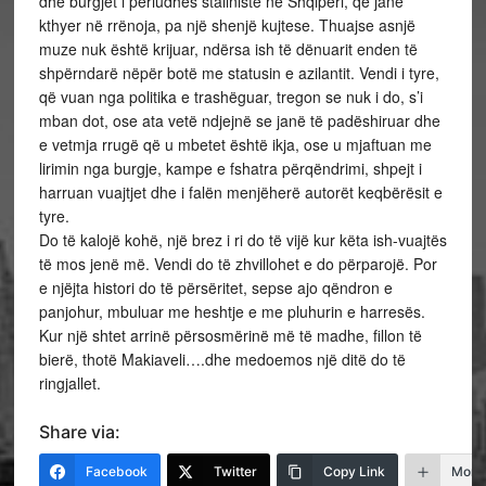
dhe burgjet i periudhës staliniste në Shqipëri, që janë
kthyer në rrënoja, pa një shenjë kujtese. Thuajse asnjë
muze nuk është krijuar, ndërsa ish të dënuarit enden të
shpërndarë nëpër botë me statusin e azilantit. Vendi i tyre,
që vuan nga politika e trashëguar, tregon se nuk i do, s’i
mban dot, ose ata vetë ndjejnë se janë të padëshiruar dhe
e vetmja rrugë që u mbetet është ikja, ose u mjaftuan me
lirimin nga burgje, kampe e fshatra përqëndrimi, shpejt i
harruan vuajtjet dhe i falën menjëherë autorët keqbërësit e
tyre.
Do të kalojë kohë, një brez i ri do të vijë kur këta ish-vuajtës
të mos jenë më. Vendi do të zhvillohet e do përparojë. Por
e njëjta histori do të përsëritet, sepse ajo qëndron e
panjohur, mbuluar me heshtje e me pluhurin e harresës.
Kur një shtet arrinë përsosmërinë më të madhe, fillon të
bierë, thotë Makiaveli….dhe medoemos një ditë do të
ringjallet.
Share via:
Facebook
Twitter
Copy Link
More