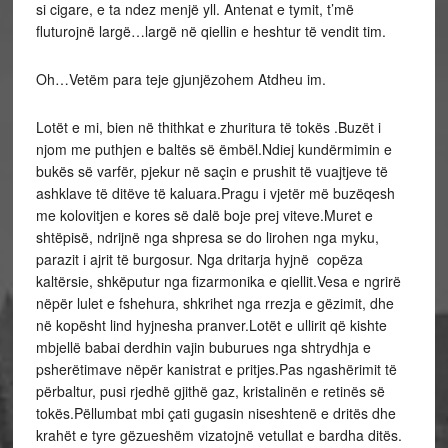
si cigare, e ta ndez menjë yll. Antenat e tymit, t’më
fluturojnë largë…largë në qiellin e heshtur të vendit tim.
Oh…Vetëm para teje gjunjëzohem Atdheu im.
Lotët e mi, bien në thithkat e zhuritura të tokës .Buzët i
njom me puthjen e baltës së ëmbël.Ndiej kundërmimin e
bukës së varfër, pjekur në saçin e prushit të vuajtjeve të
ashklave të ditëve të kaluara.Pragu i vjetër më buzëqesh
me kolovitjen e kores së dalë boje prej viteve.Muret e
shtëpisë, ndrijnë nga shpresa se do lirohen nga myku,
parazit i ajrit të burgosur. Nga dritarja hyjnë copëza
kaltërsie, shkëputur nga fizarmonika e qiellit.Vesa e ngrirë
nëpër lulet e fshehura, shkrihet nga rrezja e gëzimit, dhe
në kopësht lind hyjnesha pranver.Lotët e ullirit që kishte
mbjellë babai derdhin vajin buburues nga shtrydhja e
psherëtimave nëpër kanistrat e pritjes.Pas ngashërimit të
përbaltur, pusi rjedhë gjithë gaz, kristalinën e retinës së
tokës.Pëllumbat mbi çati gugasin niseshtenë e dritës dhe
krahët e tyre gëzueshëm vizatojnë vetullat e bardha ditës.