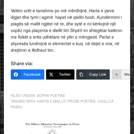
Vetëm orët e tanishme po më mërdhijnë..Harta e yjeve
digjet dhe tymi i agimit hapet në qiellin bosh..Kundërmimi i
plagës së mallit ngjitet në re, dhe sytë e mi kërkojnë një
copëz nga plaçenta e diellit tim.Shpirti im shtegëtar kalëron
me flokët e erës udhëtare në yllin e mëngjesit. Perlat e
shpresës lundrojnë si elementet e kuq në dejet e mia, në
drejtimin e Atdheut tim.
Share via:
Facebook
Twitter
Copy Link
More
FILED UNDER:
SOFRA POETIKE
TAGGED WITH:
HARTA E MALLIT
,
PROZE POETIKE
,
VJOLLCA
PASKU