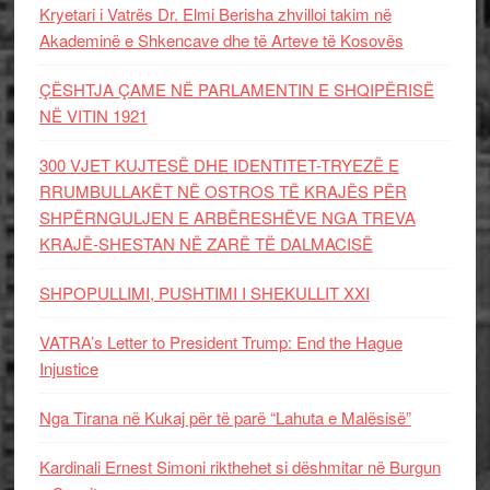
Kryetari i Vatrës Dr. Elmi Berisha zhvilloi takim në
Akademinë e Shkencave dhe të Arteve të Kosovës
ÇËSHTJA ÇAME NË PARLAMENTIN E SHQIPËRISË
NË VITIN 1921
300 VJET KUJTESË DHE IDENTITET-TRYEZË E
RRUMBULLAKËT NË OSTROS TË KRAJËS PËR
SHPËRNGULJEN E ARBËRESHËVE NGA TREVA
KRAJË-SHESTAN NË ZARË TË DALMACISË
SHPOPULLIMI, PUSHTIMI I SHEKULLIT XXI
VATRA’s Letter to President Trump: End the Hague
Injustice
Nga Tirana në Kukaj për të parë “Lahuta e Malësisë”
Kardinali Ernest Simoni rikthehet si dëshmitar në Burgun