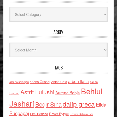
Kategoritë
ARKIV
Arkiv
TAGS
arben llalla
alfons Grishaj
Anton Cefa
asllan
albano kolonjari
Behlul
Astrit Lulushi
Aurenc Bebja
Bushati
Jashari
dalip greca
Beqir Sina
Elida
Buçpapaj
Enver Bytyci
Elmi Berisha
Ermira Babamusta