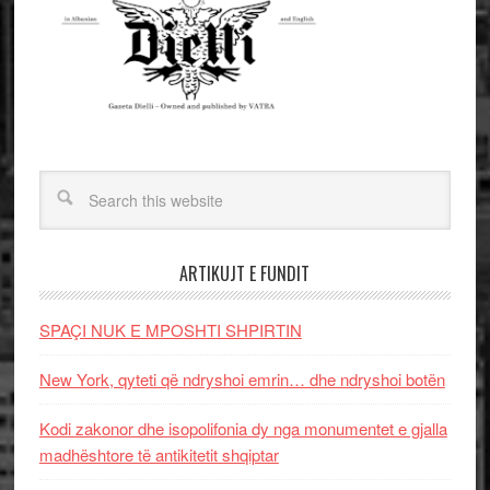
ARTIKUJT E FUNDIT
SPAÇI NUK E MPOSHTI SHPIRTIN
New York, qyteti që ndryshoi emrin… dhe ndryshoi botën
Kodi zakonor dhe isopolifonia dy nga monumentet e gjalla
madhështore të antikitetit shqiptar