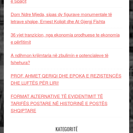
e Spaçit
Dom Ndre Mjeda, sipas dy figurave monumentale të
letrave shqipe, Ernest Koliqit dhe At Gjergj Fishta
36 vjet tranzicion, nga ekonomia prodhuese te ekonomia
e përfitimit
A ndihmon krijimtaria në zbulimin e potencialeve të
fshehura?
PROF. AHMET QERIQI DHE EPOKA E REZISTENCЁS
DHE LUFTЁS PЁR LIRI!
FORMAT ALTERNATIVE TË EVIDENTIMIT TË
TARIFËS POSTARE NË HISTORINË E POSTËS
SHQIPTARE
KATEGORITË