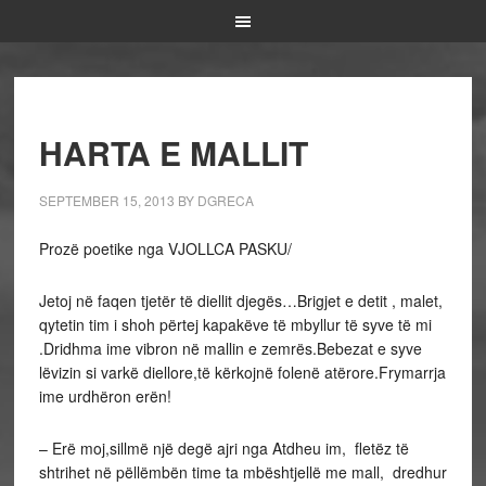
HARTA E MALLIT
SEPTEMBER 15, 2013
BY
DGRECA
Prozë poetike nga VJOLLCA PASKU/
Jetoj në faqen tjetër të diellit djegës…Brigjet e detit , malet,
qytetin tim i shoh përtej kapakëve të mbyllur të syve të mi
.Dridhma ime vibron në mallin e zemrës.Bebezat e syve
lëvizin si varkë diellore,të kërkojnë folenë atërore.Frymarrja
ime urdhëron erën!
– Erë moj,sillmë një degë ajri nga Atdheu im, fletëz të
shtrihet në pëllëmbën time ta mbështjellë me mall, dredhur