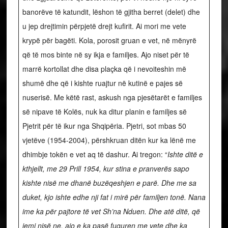
banorëve të katundit, lëshon të gjitha berret (delet) dhe
u jep drejtimin përpjetë drejt kufirit. Ai mori me vete
krypë për bagëti. Kola, porosit gruan e vet, në mënyrë
që të mos binte në sy ikja e familjes. Ajo niset për të
marrë kortollat dhe disa plaçka që i nevoiteshin më
shumë dhe që i kishte ruajtur në kutinë e pajes së
nuserisë. Me këtë rast, askush nga pjesëtarët e familjes
së nipave të Kolës, nuk ka ditur planin e familjes së
Pjetrit për të ikur nga Shqipëria. Pjetri, sot mbas 50
vjetëve (1954-2004), përshkruan ditën kur ka lënë me
dhimbje tokën e vet aq të dashur. Ai tregon: “
Ishte ditë e
kthjellt, me 29 Prill 1954, kur stina e pranverës sapo
kishte nisë me dhanë buzëqeshjen e parë. Dhe me sa
duket, kjo ishte edhe nji fat i mirë për familjen tonë. Nana
ime ka për pajtore të vet Sh’na Nduen. Dhe atë ditë, që
jemi nisë ne, ajo e ka pasë fuguren me vete dhe ka