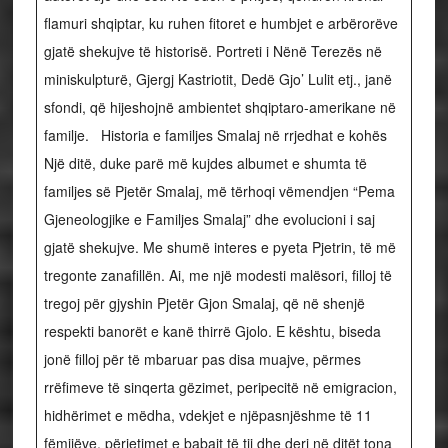
flamuri shqiptar, ku ruhen fitoret e humbjet e arbërorëve
gjatë shekujve të historisë. Portreti i Nënë Terezës në
miniskulpturë, Gjergj Kastriotit, Dedë Gjo’ Lulit etj., janë
sfondi, që hijeshojnë ambientet shqiptaro-amerikane në
familje. Historia e familjes Smalaj në rrjedhat e kohës
Një ditë, duke parë më kujdes albumet e shumta të
familjes së Pjetër Smalaj, më tërhoqi vëmendjen “Pema
Gjeneologjike e Familjes Smalaj” dhe evolucioni i saj
gjatë shekujve. Me shumë interes e pyeta Pjetrin, të më
tregonte zanafillën. Ai, me një modesti malësori, filloj të
tregoj për gjyshin Pjetër Gjon Smalaj, që në shenjë
respekti banorët e kanë thirrë Gjolo. E kështu, biseda
jonë filloj për të mbaruar pas disa muajve, përmes
rrëfimeve të sinqerta gëzimet, peripecitë në emigracion,
hidhërimet e mëdha, vdekjet e njëpasnjëshme të 11
fëmijëve, përjetimet e babait të tij dhe deri në ditët tona