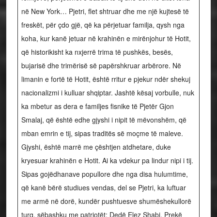
në New York… Pjetri, flet shtruar dhe me një kujtesë të
freskët, për çdo gjë, që ka përjetuar familja, qysh nga
koha, kur kanë jetuar në krahinën e mirënjohur të Hotit,
që historikisht ka nxjerrë trima të pushkës, besës,
bujarisë dhe trimërisë së papërshkruar arbërore. Në
limanin e fortë të Hotit, është rritur e pjekur ndër shekuj
nacionalizmi i kulluar shqiptar. Jashtë kësaj vorbulle, nuk
ka mbetur as dera e familjes fisnike të Pjetër Gjon
Smalaj, që është edhe gjyshi i nipit të mëvonshëm, që
mban emrin e tij, sipas traditës së moçme të maleve.
Gjyshi, është marrë me çështjen atdhetare, duke
kryesuar krahinën e Hotit. Ai ka vdekur pa lindur nipi i tij.
Sipas gojëdhanave popullore dhe nga disa hulumtime,
që kanë bërë studiues vendas, del se Pjetri, ka luftuar
me armë në dorë, kundër pushtuesve shumëshekullorë
turq, sëbashku me patriotët: Dedë Elez Shabi, Prekë