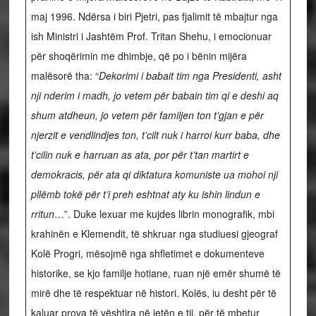
maj 1996. Ndërsa i biri Pjetri, pas fjalimit të mbajtur nga
ish Ministri i Jashtëm Prof. Tritan Shehu, i emocionuar
për shoqërimin me dhimbje, që po i bënin mijëra
malësorë tha: “
Dekorimi i babait tim nga Presidenti, asht
nji nderim i madh, jo vetem për babain tim qi e deshi aq
shum atdheun, jo vetem për familjen ton t’gjan e për
njerzit e vendlindjes ton, t’cilt nuk i harroi kurr baba, dhe
t’cilin nuk e harruan as ata, por për t’tan martirt e
demokracis, për ata qi diktatura komuniste ua mohoi nji
pllëmb tokë për t’i preh eshtnat aty ku ishin lindun e
rritun
…”. Duke lexuar me kujdes librin monografik, mbi
krahinën e Klemendit, të shkruar nga studiuesi gjeograf
Kolë Progri, mësojmë nga shfletimet e dokumenteve
historike, se kjo familje hotiane, ruan një emër shumë të
mirë dhe të respektuar në histori. Kolës, iu desht për të
kaluar prova të vështira në jetën e tij, për të mbetur