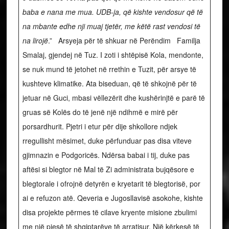
baba e nana me mua. UDB-ja, që kishte vendosur që të
na mbante edhe nji muaj tjetër, me këtë rast vendosi të
na lirojë
.” Arsyeja për të shkuar në Perëndim Familja
Smalaj, gjendej në Tuz. I zoti i shtëpisë Kola, mendonte,
se nuk mund të jetohet në rrethin e Tuzit, për arsye të
kushteve klimatike. Ata biseduan, që të shkojnë për të
jetuar në Guci, mbasi vëllezërit dhe kushërinjtë e parë të
gruas së Kolës do të jenë një ndihmë e mirë për
porsardhurit. Pjetri i etur për dije shkollore ndjek
rregullisht mësimet, duke përfunduar pas disa viteve
gjimnazin e Podgoricës. Ndërsa babai i tij, duke pas
aftësi si blegtor në Mal të Zi administrata bujqësore e
blegtorale i ofrojnë detyrën e kryetarit të blegtorisë, por
ai e refuzon atë. Qeveria e Jugosllavisë asokohe, kishte
disa projekte përmes të cilave kryente misione zbulimi
me një pjesë të shqiptarëve të arratisur. Një kërkesë të