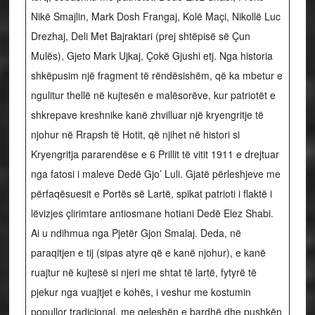
Nikë Smajlin, Mark Dosh Frangaj, Kolë Maçi, Nikollë Luc
Drezhaj, Deli Met Bajraktari (prej shtëpisë së Çun
Mulës), Gjeto Mark Ujkaj, Çokë Gjushi etj. Nga historia
shkëpusim një fragment të rëndësishëm, që ka mbetur e
ngulitur thellë në kujtesën e malësorëve, kur patriotët e
shkrepave kreshnike kanë zhvilluar një kryengritje të
njohur në Rrapsh të Hotit, që njihet në histori si
Kryengritja pararendëse e 6 Prillit të vitit 1911 e drejtuar
nga fatosi i maleve Dedë Gjo’ Luli. Gjatë përleshjeve me
përfaqësuesit e Portës së Lartë, spikat patrioti i flaktë i
lëvizjes çlirimtare antiosmane hotiani Dedë Elez Shabi.
Ai u ndihmua nga Pjetër Gjon Smalaj. Deda, në
paraqitjen e tij (sipas atyre që e kanë njohur), e kanë
ruajtur në kujtesë si njeri me shtat të lartë, fytyrë të
pjekur nga vuajtjet e kohës, i veshur me kostumin
popullor tradicional, me qeleshën e bardhë dhe pushkën