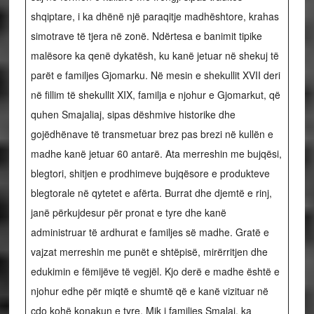
shqiptare, i ka dhënë një paraqitje madhështore, krahas
simotrave të tjera në zonë. Ndërtesa e banimit tipike
malësore ka qenë dykatësh, ku kanë jetuar në shekuj të
parët e familjes Gjomarku. Në mesin e shekullit XVII deri
në fillim të shekullit XIX, familja e njohur e Gjomarkut, që
quhen Smajaliaj, sipas dëshmive historike dhe
gojëdhënave të transmetuar brez pas brezi në kullën e
madhe kanë jetuar 60 antarë. Ata merreshin me bujqësi,
blegtori, shitjen e prodhimeve bujqësore e produkteve
blegtorale në qytetet e afërta. Burrat dhe djemtë e rinj,
janë përkujdesur për pronat e tyre dhe kanë
administruar të ardhurat e familjes së madhe. Gratë e
vajzat merreshin me punët e shtëpisë, mirërritjen dhe
edukimin e fëmijëve të vegjël. Kjo derë e madhe është e
njohur edhe për miqtë e shumtë që e kanë vizituar në
çdo kohë konakun e tyre. Mik i familjes Smalaj, ka