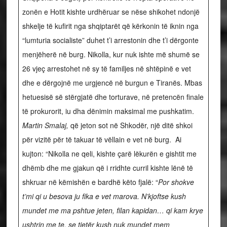
zonën e Hotit kishte urdhëruar se nëse shikohet ndonjë
shkelje të kufirit nga shqiptarët që kërkonin të iknin nga
“lumturia socialiste” duhet t’i arrestonin dhe t’i dërgonte
menjëherë në burg. Nikolla, kur nuk ishte më shumë se
26 vjeç arrestohet në sy të familjes në shtëpinë e vet
dhe e dërgojnë me urgjencë në burgun e Tiranës. Mbas
hetuesisë së stërgjatë dhe torturave, në pretencën finale
të prokurorit, iu dha dënimin maksimal me pushkatim.
Martin Smalaj,
që jeton sot në Shkodër, një ditë shkoi
për vizitë për të takuar të vëllain e vet në burg. Ai
kujton: “Nikolla ne qeli, kishte çarë lëkurën e gishtit me
dhëmb dhe me gjakun që i rridhte curril kishte lënë të
shkruar në këmishën e bardhë këto fjalë: “
Por shokve
t’mi qi u besova ju fika e vet marova. N’kjoftse kush
mundet me ma pshtue jeten, filan kapidan… qi kam krye
ushtrin me te, se tjetër kush nuk mundet mem