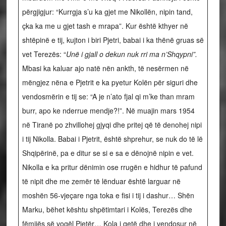
përgjigjur: “Kurrgja s’u ka gjet me Nikollën, nipin tand,
çka ka me u gjet tash e mrapa”. Kur është kthyer në
shtëpinë e tij, kujton i biri Pjetri, babai i ka thënë gruas së
vet Terezës: “
Unë i gjall o dekun nuk rri ma n’Shqypni
”.
Mbasi ka kaluar ajo natë nën ankth, të nesërmen në
mëngjez nëna e Pjetrit e ka pyetur Kolën për siguri dhe
vendosmërin e tij se: “A je n’ato fjal qi m’ke than mram
burr, apo ke nderrue mendje?!”. Në muajin mars 1954
në Tiranë po zhvillohej gjyqi dhe pritej që të denohej nipi
i tij Nikolla. Babai i Pjetrit, është shprehur, se nuk do të lë
Shqipërinë, pa e ditur se si e sa e dënojnë nipin e vet.
Nikolla e ka pritur dënimin ose rrugën e hidhur të pafund
të nipit dhe me zemër të lënduar është larguar në
moshën 56-vjeçare nga toka e fisi i tij i dashur… Shën
Marku, bëhet kështu shpëtimtari i Kolës, Terezës dhe
fëmijës së vogël Pjetër… Kola i qetë dhe i vendosur në