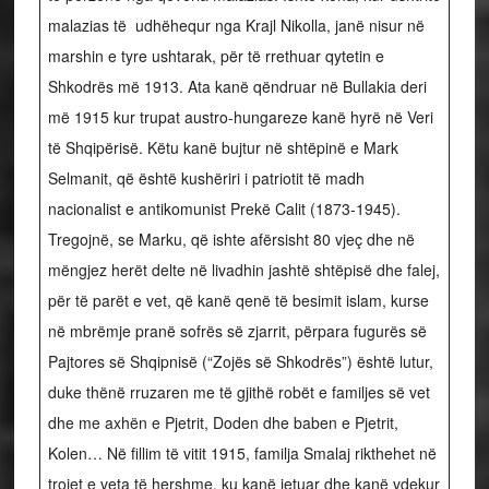
malazias të udhëhequr nga Krajl Nikolla, janë nisur në
marshin e tyre ushtarak, për të rrethuar qytetin e
Shkodrës më 1913. Ata kanë qëndruar në Bullakia deri
më 1915 kur trupat austro-hungareze kanë hyrë në Veri
të Shqipërisë. Këtu kanë bujtur në shtëpinë e Mark
Selmanit, që është kushëriri i patriotit të madh
nacionalist e antikomunist Prekë Calit (1873-1945).
Tregojnë, se Marku, që ishte afërsisht 80 vjeç dhe në
mëngjez herët delte në livadhin jashtë shtëpisë dhe falej,
për të parët e vet, që kanë qenë të besimit islam, kurse
në mbrëmje pranë sofrës së zjarrit, përpara fugurës së
Pajtores së Shqipnisë (“Zojës së Shkodrës”) është lutur,
duke thënë rruzaren me të gjithë robët e familjes së vet
dhe me axhën e Pjetrit, Doden dhe baben e Pjetrit,
Kolen… Në fillim të vitit 1915, familja Smalaj rikthehet në
trojet e veta të hershme, ku kanë jetuar dhe kanë vdekur