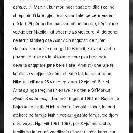
pshtue
…”. Martini, kur mori ndërresat e tij dhe i çoi në
shtëpi për t’i larë, gjeti të shkruar fjalët që përmendëm
më lart. Si përfundim, pas shumë peripecive, dënimi me
vdekje për Nikollën kthehet me 25 vjet burg. Ai dërgohet
në ferrin famkeq ose Aushvicin shqiptar, që njihet
sketerra komuniste e burgut të Burrelit, ku vuan vitet e
privimit të lirisë civile. Asokohe herë pas here nga
qeveria shqiptare janë bërë Falje (Amnisti) dhe ulje të
kohës së vuajtjes së dënimit. Këtë fat, ka patur edhe
Nikolla, i cili nga 25 vjet burg vuan 12 vjet në Burrel.
Arratisja nga rregjimi i hienave në ditën e Sh’Markut
Pjetër Kolë Smalaj
u lind më 15 gusht 1951 në Rapsh në
Bajrakun e Hotit. Ai ishte fëmija i shtatë i lindur, ku deri
atëherë në familje kishin vdekur gjashtë fëmijë, tre djem
e tre vajza. Nga viti 1951-1953, për 3 vjet me radhë,
familja ka jetuar në vendlindje (Rapsh). Ishte koha, kur