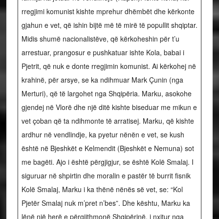
rregjimi komunist kishte mprehur dhëmbët dhe kërkonte
gjahun e vet, që ishin bijtë më të mirë të popullit shqiptar.
Midis shumë nacionalistëve, që kërkoheshin për t’u
arrestuar, prangosur e pushkatuar ishte Kola, babai i
Pjetrit, që nuk e donte rregjimin komunist. Ai kërkohej në
krahinë, për arsye, se ka ndihmuar Mark Çunin (nga
Merturi), që të largohet nga Shqipëria. Marku, asokohe
gjendej në Vlorë dhe një ditë kishte biseduar me mikun e
vet çoban që ta ndihmonte të arratisej. Marku, që kishte
ardhur në vendlindje, ka pyetur nënën e vet, se kush
është në Bjeshkët e Kelmendit (Bjeshkët e Nemuna) sot
me bagëti. Ajo i është përgjigjur, se është Kolë Smalaj. I
siguruar në shpirtin dhe moralin e pastër të burrit fisnik
Kolë Smalaj, Marku i ka thënë nënës së vet, se: “Kol
Pjetër Smalaj nuk m’pret n’bes”. Dhe kështu, Marku ka
lënë një herë e përgjithmonë Shqipërinë, i nxitur nga