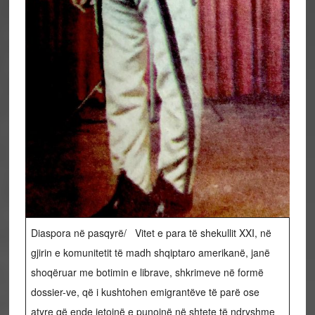
Diaspora në pasqyrë/ Vitet e para të shekullit XXI, në
gjirin e komunitetit të madh shqiptaro amerikanë, janë
shoqëruar me botimin e librave, shkrimeve në formë
dossier-ve, që i kushtohen emigrantëve të parë ose
atyre që ende jetojnë e punojnë në shtete të ndryshme