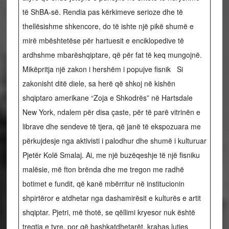
të ShBA-së. Rendia pas kërkimeve serioze dhe të
thellësishme shkencore, do të ishte një pikë shumë e
mirë mbështetëse për hartuesit e enciklopedive të
ardhshme mbarëshqiptare, që për fat të keq mungojnë.
Mikëpritja një zakon i hershëm i popujve fisnik
Si
zakonisht ditë diele, sa herë që shkoj në kishën
shqiptaro amerikane “Zoja e Shkodrës” në Hartsdale
New York, ndalem për disa çaste, për të parë vitrinën e
librave dhe sendeve të tjera, që janë të ekspozuara me
përkujdesje nga aktivisti i palodhur dhe shumë i kulturuar
Pjetër Kolë Smalaj.
Ai, me një buzëqeshje të një fisniku
malësie, më fton brënda dhe me tregon me radhë
botimet e fundit, që kanë mbërritur në institucionin
shpirtëror e atdhetar nga dashamirësit e kulturës e artit
shqiptar. Pjetri, më thotë, se qëllimi kryesor nuk është
tregtia e tyre, por që bashkatdhetarët, krahas lutjes