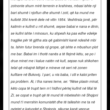
zotnonte shum mirë terrenin e krahines, mbasi ishte nji
bari shumë i njoftun dhe shumë i zoti, që ka mund me
kullotë 354 krerë dele në vitin 1954.
Veshtirsia jonë, për
kalimin e kufinit u rrit shumë, sepse babai e nana e dinin,
se kufini ishte i minosun, ku shpesh ka pas edhe vdekje
tragjike për të gjitha ata që gabimisht kanë ndeshë mbi
ta. Ishim futur brenda nji grope, që ishte e mbushun plot
me bar. Babai im i thotë nanës a të flejmë këtu, se po i
drue minet me i kalue natën në kufi, sepse nuk shikohen
telat që mbajnë lidhjet e mineve në seri në zonen
kufitare në Bukoviç.
I pari, u nis baba, i cili e kaloi priten
pa problem. Ai, i tha nanes teme, se: “Nëse plasin minat,
këto copa të trupit tem m’i hidhni përtej kufinit në Mal të
Zi, se copat e trupit që të mund të mbeteshin në Shqipni
mund t’i merrshin komunistët dhe të talleshin me ta në
qytetet e katundet e Shqipnis, sikurse kanë veprue