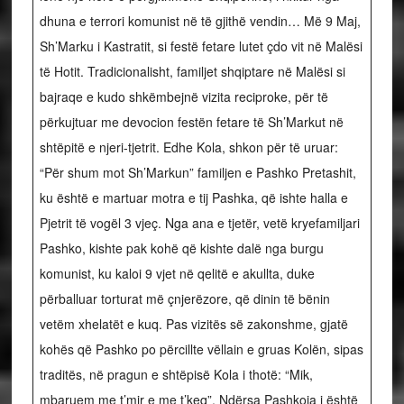
dhuna e terrori komunist në të gjithë vendin… Më 9 Maj,
Sh’Marku i Kastratit, si festë fetare lutet çdo vit në Malësi
të Hotit. Tradicionalisht, familjet shqiptare në Malësi si
bajraqe e kudo shkëmbejnë vizita reciproke, për të
përkujtuar me devocion festën fetare të Sh’Markut në
shtëpitë e njeri-tjetrit. Edhe Kola, shkon për të uruar:
“Për shum mot Sh’Markun” familjen e Pashko Pretashit,
ku është e martuar motra e tij Pashka, që ishte halla e
Pjetrit të vogël 3 vjeç. Nga ana e tjetër, vetë kryefamiljari
Pashko, kishte pak kohë që kishte dalë nga burgu
komunist, ku kaloi 9 vjet në qelitë e akullta, duke
përballuar torturat më çnjerëzore, që dinin të bënin
vetëm xhelatët e kuq. Pas vizitës së zakonshme, gjatë
kohës që Pashko po përcillte vëllain e gruas Kolën, sipas
traditës, në pragun e shtëpisë Kola i thotë: “Mik,
mbaruem me t’mir e me t’keq”. Ndërsa Pashkoja i është