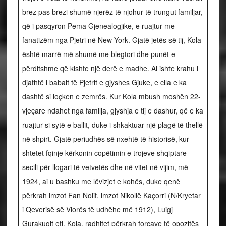
brez pas brezi shumë njerëz të njohur të trungut familjar,
që i pasqyron Pema Gjenealogjike, e ruajtur me
fanatizëm nga Pjetri në New York. Gjatë jetës së tij, Kola
është marrë më shumë me blegtori dhe punët e
përditshme që kishte një derë e madhe. Ai ishte krahu i
djathtë i babait të Pjetrit e gjyshes Gjuke, e cila e ka
dashtë si loçken e zemrës. Kur Kola mbush moshën 22-
vjeçare ndahet nga familja, gjyshja e tij e dashur, që e ka
ruajtur si sytë e ballit, duke i shkaktuar një plagë të thellë
në shpirt. Gjatë periudhës së nxehtë të historisë, kur
shtetet fqinje kërkonin copëtimin e trojeve shqiptare
secili për llogari të vetvetës dhe në vitet në vijim, më
1924, ai u bashku me lëvizjet e kohës, duke qenë
përkrah imzot Fan Nolit, imzot Nikollë Kaçorri (N/Kryetar
i Qeverisë së Vlorës të udhëhe më 1912), Luigj
Gurakuqit etj. Kola, radhitet përkrah forcave të opozitës