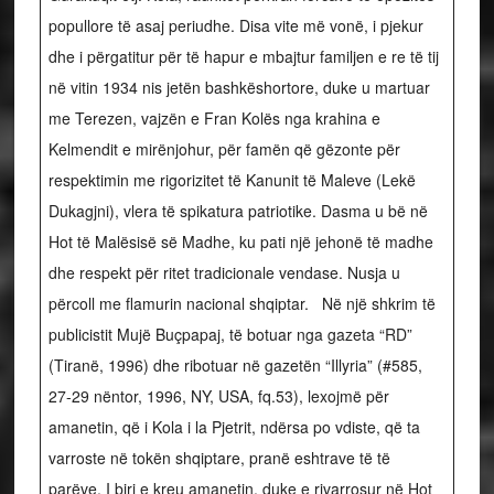
popullore të asaj periudhe. Disa vite më vonë, i pjekur
dhe i përgatitur për të hapur e mbajtur familjen e re të tij
në vitin 1934 nis jetën bashkëshortore, duke u martuar
me Terezen, vajzën e Fran Kolës nga krahina e
Kelmendit e mirënjohur, për famën që gëzonte për
respektimin me rigorizitet të Kanunit të Maleve (Lekë
Dukagjni), vlera të spikatura patriotike. Dasma u bë në
Hot të Malësisë së Madhe, ku pati një jehonë të madhe
dhe respekt për ritet tradicionale vendase. Nusja u
përcoll me flamurin nacional shqiptar. Në një shkrim të
publicistit Mujë Buçpapaj, të botuar nga gazeta “RD”
(Tiranë, 1996) dhe ribotuar në gazetën “Illyria” (#585,
27-29 nëntor, 1996, NY, USA, fq.53), lexojmë për
amanetin, që i Kola i la Pjetrit, ndërsa po vdiste, që ta
varroste në tokën shqiptare, pranë eshtrave të të
parëve. I biri e kreu amanetin, duke e rivarrosur në Hot