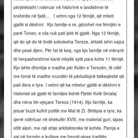
përjetësisht i nderuar në historinë e lavdishme të
krahinës në fjalë… I vetmi nga 12 fëmijë, që mbeti
gjallë si dëshmi Kjo familje e re, gëzohet me fëmijën e
parë Tonen, e cila nuk pati jetë të gjatë. Nga 12 fëmijë,
që do që do të lindë sokolesha Tereze, shtatë ishin vajza
dhe pesë djem. Për fat të keq, nga kjo familje në mënyrë
të herpashershme kanë mbyllë sytë para kohe 11 fëmijë.
Kjo ishte dhimbje e madhe për Kolën e Terezën, të cilët
me forcë të madhe mundën të përballojnë fatkeqësitë që
pati dera e tyre. I vetmi që ka mbetur gjallë si dëshmi e
historisë së gjatë të familjes është Pjetër Kolë Smalaj
dhe nëna 90-vjeçare Tereza (1914). Kjo familje, ka
jetuar buzë kufirit politik me Mal të Zi. Shtëpia e tyre, ka
qenë ndërtuar në shekullin XVIII, me material guri, sipas
stilit alpin, me një shije arkitektonike të kohës. Pamja e
saj në formën e kullave me frengji sipas traditës