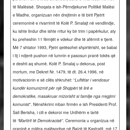
të Malësisë. Shoqata e ish-Përndjekurve Politikë Malësi
e Madhe, organizuan nën drejtimin e të birit Pjetrit
ceremoninë e rivarrimit të Kolë P. Smalajt në vendlindje,
ku ishte lindur dhe ishte rritur ky bir trim i papërkulur, aty
ku preheshin 11 fëmijët e vdekur dhe të afërmit e tjerë.
Më 7 shtator 1993, Pjetri qetësohet shpirtërisht, se babai
i tij i ndjerë pushon në lumnin e pasosun pranë tokës që
e deshti aq shumë. Kolë P. Smalaj u dekorua, post
mortum, me Dekret Nr. 1479, të dt. 26.4.1996, në
motivacionin e së cilës shkruhet: “
Luftëtar i vendosur
kundër komunizmit për një Shqipëri të lirë e
demokratike, masakruar mizorisht si familje nga rregjimi
komunist
”. Nënshkrimi mban firmën e ish Presidenti Prof.
Sali Berisha, i cili e dekoroi me Urdhërin e lartë
të
“Martirit të Demokracisë
”.
Ceremonia u organizua në
praninë e mijëra malësorëve në Bajzë të Kastratit, më 17