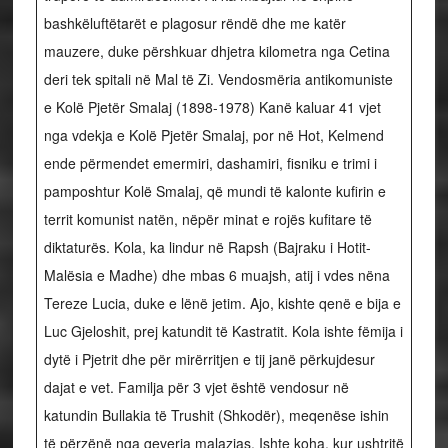
bashkëluftëtarët e plagosur rëndë dhe me katër
mauzere, duke përshkuar dhjetra kilometra nga Cetina
deri tek spitali në Mal të Zi. Vendosmëria antikomuniste
e Kolë Pjetër Smalaj (1898-1978) Kanë kaluar 41 vjet
nga vdekja e Kolë Pjetër Smalaj, por në Hot, Kelmend
ende përmendet emermiri, dashamiri, fisniku e trimi i
pamposhtur Kolë Smalaj, që mundi të kalonte kufirin e
territ komunist natën, nëpër minat e rojës kufitare të
diktaturës. Kola, ka lindur në Rapsh (Bajraku i Hotit-
Malësia e Madhe) dhe mbas 6 muajsh, atij i vdes nëna
Tereze Lucia, duke e lënë jetim. Ajo, kishte qenë e bija e
Luc Gjeloshit, prej katundit të Kastratit. Kola ishte fëmija i
dytë i Pjetrit dhe për mirërritjen e tij janë përkujdesur
dajat e vet. Familja për 3 vjet është vendosur në
katundin Bullakia të Trushit (Shkodër), meqenëse ishin
të përzënë nga qeveria malazias. Ishte koha, kur ushtritë