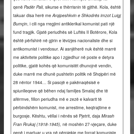
qenë
Padër Pali,
sikurse e thërrisnin të gjithë. Kola, është
takuar disa herë me
Arqipeshkvin e Shkodrës imzot Luigj
Bumçin
,
i cili nga rregjimi antiklerikal komunist pati një
fund tragjik. Gjatë periudhës së Luftës II Botërore, Kola
është përfshirë në gjirin e lëvizjes nacionaliste dhe si
antikomunist i vendosur. Ai asnjëherë nuk është marrë
me aktivitete politike apo i zgjedhur në poste e detyra
politike, gjatë kohës që komunistët dhunojnë vendin,
duke marrë me dhunë pushtetin politik në Shqipëri më
28 nëntor 1944… Si pasojë e pakënaqësisë e
spiunlleqeve që bëhen ndaj familjes Smalaj dhe të
afërmve, fillon periudha më e zezë e kalvarit të
përbindshëm komunist, me arrestime, keqtrajtime e
burgosje. Kështu, vëllai i nënës së Pjetrit, daja
Mirash
Fran Rrukaj (1918-1945),
në moshën 27-vjeçare, duke
qenë i martuar u vra në përpjekje me forcat komuniste