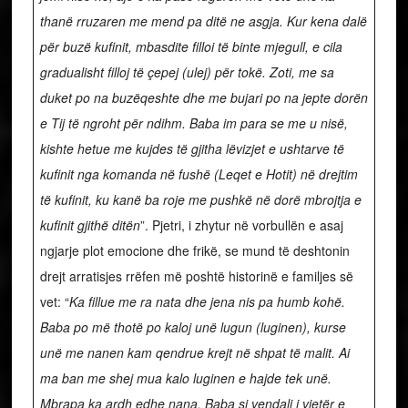
thanë rruzaren me mend pa ditë ne asgja. Kur kena dalë
për buzë kufinit, mbasdite filloi të binte mjegull, e cila
gradualisht filloj të çepej (ulej) për tokë. Zoti, me sa
duket po na buzëqeshte dhe me bujari po na jepte dorën
e Tij të ngroht për ndihm. Baba im para se me u nisë,
kishte hetue me kujdes të gjitha lëvizjet e ushtarve të
kufinit nga komanda në fushë (Leqet e Hotit) në drejtim
të kufinit, ku kanë ba roje me pushkë në dorë mbrojtja e
kufinit gjithë ditën
”. Pjetri, i zhytur në vorbullën e asaj
ngjarje plot emocione dhe frikë, se mund të deshtonin
drejt arratisjes rrëfen më poshtë historinë e familjes së
vet: “
Ka fillue me ra nata dhe jena nis pa humb kohë.
Baba po më thotë po kaloj unë lugun (luginen), kurse
unë me nanen kam qendrue krejt në shpat të malit. Ai
ma ban me shej mua kalo luginen e hajde tek unë.
Mbrapa ka ardh edhe nana.
Baba si vendali i vjetër e