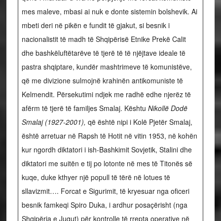
mes maleve, mbasi ai nuk e donte sistemin bolshevik. Ai
mbeti deri në pikën e fundit të gjakut, si besnik i
nacionalistit të madh të Shqipërisë Etnike Prekë Calit
dhe bashkëluftëtarëve të tjerë të të njëjtave ideale të
pastra shqiptare, kundër mashtrimeve të komunistëve,
që me divizione sulmojnë krahinën antikomuniste të
Kelmendit. Përsekutimi ndjek me radhë edhe njerëz të
afërm të tjerë të familjes Smalaj. Kështu
Nikollë Dodë
Smalaj (1927-2001),
që është nipi i Kolë Pjetër Smalaj,
është arretuar në Rapsh të Hotit në vitin 1953, në kohën
kur ngordh diktatori i ish-Bashkimit Sovjetik, Stalini dhe
diktatori me suitën e tij po lotonte në mes të Titonës së
kuqe, duke kthyer një popull të tërë në lotues të
sllavizmit…. Forcat e Sigurimit, të kryesuar nga oficeri
besnik famkeqi Spiro Duka, i ardhur posaçërisht (nga
Shqipëria e Jugut) për kontrolle të rrepta operative në