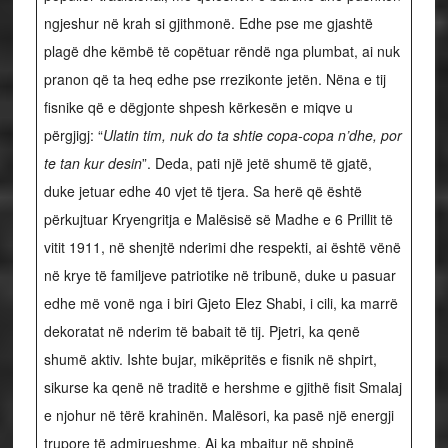
ngjeshur në krah si gjithmonë. Edhe pse me gjashtë
plagë dhe këmbë të copëtuar rëndë nga plumbat, ai nuk
pranon që ta heq edhe pse rrezikonte jetën. Nëna e tij
fisnike që e dëgjonte shpesh kërkesën e miqve u
përgjigj: “
Ulatin tim, nuk do ta shtie copa-copa n’dhe, por
te tan kur desin
”. Deda, pati një jetë shumë të gjatë,
duke jetuar edhe 40 vjet të tjera. Sa herë që është
përkujtuar Kryengritja e Malësisë së Madhe e 6 Prillit të
vitit 1911, në shenjtë nderimi dhe respekti, ai është vënë
në krye të familjeve patriotike në tribunë, duke u pasuar
edhe më vonë nga i biri Gjeto Elez Shabi, i cili, ka marrë
dekoratat në nderim të babait të tij. Pjetri, ka qenë
shumë aktiv. Ishte bujar, mikëpritës e fisnik në shpirt,
sikurse ka qenë në traditë e hershme e gjithë fisit Smalaj
e njohur në tërë krahinën. Malësori, ka pasë një energji
trupore të admirueshme. Ai ka mbajtur në shpinë