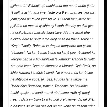
gjithmonë.”
E fundit, që bashkohet me ne në anën tjetër
të kufinit asht nana ime.
Ishte ora 9 e mbramjes, kur na
jemi gjend në tokën jugosllave. U futëm menjiherë në
pyll dhe në mes të tij ishte nji livadh dhe aty pa ditë gja
na doli përpara patrulla jugosllave. Ata me armë dhe
elektrik dore të drejtueme drejt nesh na thanë serbisht:
“Stoj!” (Ndal!). Baba im iu drejtue menjiherë me fjalën
“albanes”. Na kanë marrë dhe na kanë çue në stanet ku
verojnë bagtia e Vuksanlekaj të katundit Traboin të Hotit.
Atë natë kena fljetë në shtëpinë e Marash Gjek Brelit, që
ishte kumara i shtëpisë sonë. Ne e nesre, na kanë çue
në shtëpinë e vogël të Tuzit. Rrugës jena takue me
Pader Kolë Berishën, fratin e Traboinit. Në katundin
Leshkopolje, na kanë marrë në hetime rreth nji muaj
rresht. Daja im Gjon Dod Rrukaj prej Kelmendit, në ditën
e dasmes së vet ka pas qef që me kenë në dasem edhe