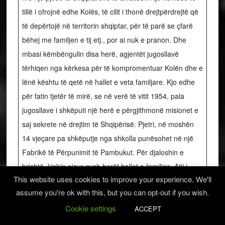
tillë i ofrojnë edhe Kolës, të cilit i thonë drejtpërdrejtë që
të depërtojë në territorin shqiptar, për të parë se çfarë
bëhej me familjen e tij etj., por ai nuk e pranon. Dhe
mbasi këmbëngulin disa herë, agjentët jugosllavë
tërhiqen nga kërkesa për të kompromentuar Kolën dhe e
lënë kështu të qetë në hallet e veta familjare. Kjo edhe
për fatin tjetër të mirë, se në verë të vitit 1954, pala
jugosllave i shkëputi një herë e përgjithmonë misionet e
saj sekrete në drejtim të Shqipërisë. Pjetri, në moshën
14 vjeçare pa shkëputje nga shkolla punësohet në një
Fabrikë të Përpunimit të Pambukut. Për djaloshin e
brishtë, kishin nisur qysh herët hallet e familjes. Atij i
This website uses cookies to improve your experience. We'll
duhej të mbante familjen, mbasi babai ishte në moshë të
assume you're ok with this, but you can opt-out if you wish.
madhe, ndërsa nëna si gjithmonë merrej me punët e
Cookie settings
përditshme të shtëpisë. Për 10 vjet e gjysëm, ata jetojnë
ACCEPT
në Guci dhe 3 vjet në Podgoricë. Këtu kushtet