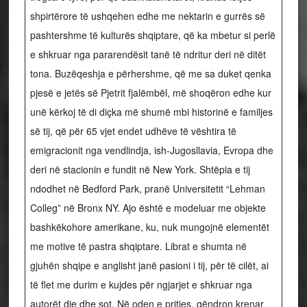
shpirtërore të ushqehen edhe me nektarin e gurrës së
pashtershme të kulturës shqiptare, që ka mbetur si perlë
e shkruar nga pararendësit tanë të ndritur deri në ditët
tona. Buzëqeshja e përhershme, që me sa duket qenka
pjesë e jetës së Pjetrit fjalëmbël, më shoqëron edhe kur
unë kërkoj të di diçka më shumë mbi historinë e familjes
së tij, që për 65 vjet endet udhëve të vështira të
emigracionit nga vendlindja, ish-Jugosllavia, Evropa dhe
deri në stacionin e fundit në New York. Shtëpia e tij
ndodhet në Bedford Park, pranë Universitetit “Lehman
Colleg” në Bronx NY. Ajo është e modeluar me objekte
bashkëkohore amerikane, ku, nuk mungojnë elementët
me motive të pastra shqiptare. Librat e shumta në
gjuhën shqipe e anglisht janë pasioni i tij, për të cilët, ai
të flet me durim e kujdes për ngjarjet e shkruar nga
autorët dje dhe sot. Në oden e pritjes, qëndron krenar