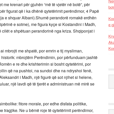
New
et me krenari për gjuhën “më të vjetër në botë”, për
bot
, për figurat që i ka dhënë qytetërimit perëndimor, 4 Papë
ilja e shquar Albani).Shumë perandorë romakë erdhën
Kod
qipërinë e sotme), me figura kyçe si Kostandini i Madh,
e g
të cilët e shpëtuan perandorinë nga kriza. Shqiponjat i
Kry
Aka
Ko
i mbrojti me shpatë, por emrin e tij mysliman,
ë historik: mbrojtëm Perëndimin, por përfunduam jashtë
omën e re dhe krishterimin si bosht qytetërimi, por
lin që na pushtoi, na sundoi dhe na ndryshoi fenë,
leksandri i Madh, një figurë që sot njihet si helene,
Kat
uluar, një lavdi që të tjerët e administruan më mirë se
mbolike: fitore morale, por edhe disfata politike,
tragjike. Ne u bëmë roje të qytetërimit perëndimor,
Ark