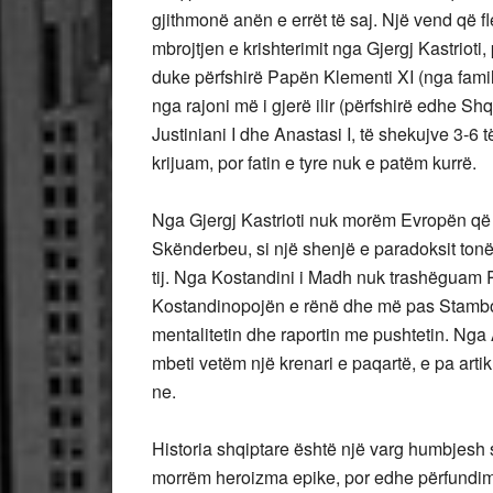
gjithmonë anën e errët të saj. Një vend që fl
mbrojtjen e krishterimit nga Gjergj Kastrioti
duke përfshirë Papën Klementi XI (nga fam
nga rajoni më i gjerë ilir (përfshirë edhe Sh
Justiniani I dhe Anastasi I, të shekujve 3-6 
krijuam, por fatin e tyre nuk e patëm kurrë.
Nga Gjergj Kastrioti nuk morëm Evropën që a
Skënderbeu, si një shenjë e paradoksit ton
tij. Nga Kostandini i Madh nuk trashëguam R
Kostandinopojën e rënë dhe më pas Stambol
mentalitetin dhe raportin me pushtetin. Nga A
mbeti vetëm një krenari e paqartë, e pa artik
ne.
Historia shqiptare është një varg humbjesh si
morrëm heroizma epike, por edhe përfundime 