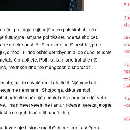
A 
Kri
shq
jën, po i ngjan gjithnjë e më pak simbolit që e
 fluturojnë lart janë politikanët, ndërsa shqipet,
Gre
Shq
kanë mbetur poshtë, të pambrojtur, të heshtur, pre e
Riv
ik, simboli i lirisë është përmbysur: ai që duhej të ishte
aforë grabitjeje. Politika ka marrë trajtat e një
PU
fërinë, me frikën dhe me mungesën e shpresës.
NG
— 
iale, por te shkatërrimi i dinjitetit. Një vend që
TE
ë jetojë me nënshtrim. Shqiponja, dikur simbol i
 alibi patriotike për një pushtet që vepron kundër vetë
Kuj
, liria mbetet vetëm në flamur, ndërsa njerëzit jetojnë
Ko
faktin se grabitqari gjithmonë fiton.
SP
hur lavde një historie madhështore, por trashëgon