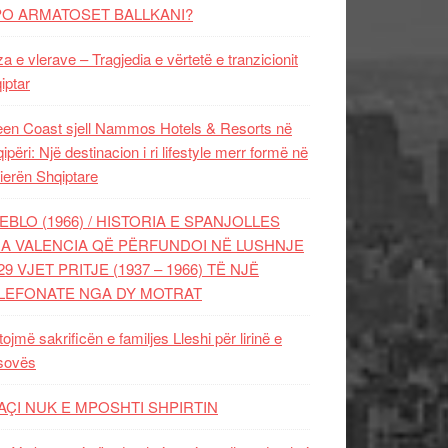
PO ARMATOSET BALLKANI?
za e vlerave – Tragjedia e vërtetë e tranzicionit
iptar
en Coast sjell Nammos Hotels & Resorts në
ipëri: Një destinacion i ri lifestyle merr formë në
ierën Shqiptare
EBLO (1966) / HISTORIA E SPANJOLLES
A VALENCIA QË PËRFUNDOI NË LUSHNJE
29 VJET PRITJE (1937 – 1966) TË NJË
LEFONATE NGA DY MOTRAT
tojmë sakrificën e familjes Lleshi për lirinë e
sovës
AÇI NUK E MPOSHTI SHPIRTIN