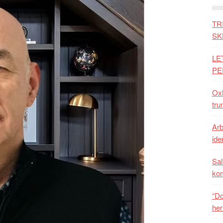
TR
SK
LE
PE
Oxh
tru
Arb
iden
Sal
ko
“Do
her