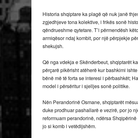
Historia shqiptare ka plagë që nuk janë thje
zgjedhjeve tona kolektive, i frikës sonë his
qëndrueshme qytetare. T’i përmendësh këto 
armiqësor ndaj kombit, por një përpjekje për
shekujsh.
Që nga vdekja e Skënderbeut, shqiptarët kan
përçarë pikërisht atëherë kur bashkimi isht
bënë më të forta se interesi i përbashkët; Ham
model i përsëritur i sjelljes sonë politike.
Nën Perandorinë Osmane, shqiptarët mësuan t
duke prodhuar pashallarë e vezirë, por jo n
reformuam perandorinë, ndërsa Shqipërinë e 
jo si komb i vetëdijshëm.