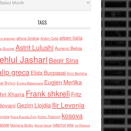
TAGS
arben llalla
alfons Grishaj
Anton Cefa
no kolonjari
Astrit Lulushi
Aurenc Bebja
an Bushati
ehlul Jashari
Beqir Sina
alip greca
Elida Buçpapaj
Elmi Berisha
Eugjen Merlika
er Bytyci
Ermira Babamusta
Frank shkreli
hri Xharra
Fritz
Ilir Levonja
Gezim Llojdia
dovani
kosova
rviste
Kolec Traboini
Keze Kozeta Zylo
sove
nderroi jete
Marjana Bulku
ne Kosove
Murat Gecaj