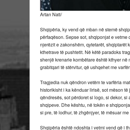
Artan Nati/
Shqipëria, ky vend që mban në stemë shqipon
përfaqëson. Sepse sot, shqiponjat e vetme që
njerëzit e zakonshëm, qytetarët, shqiptarët 
kthetrave të pushtetit. Në këtë paradoks tragj
shenjë krenarie kombëtare është kthyer në met
grabitqari të stërvitur, që ushqehet me var
Tragjedia nuk qëndron vetëm te varfëria mater
historikisht i ka kënduar lirisë, sot mëson t
qëndresës, sot përdoret si logo, si dekor, si
shqipeve. Dhe kështu, në tokën e shqiponjave
si pre, të lodhur, të zhgënjyer, të mësuar me 
Shqipëria është ndoshta i vetmi vend që i t