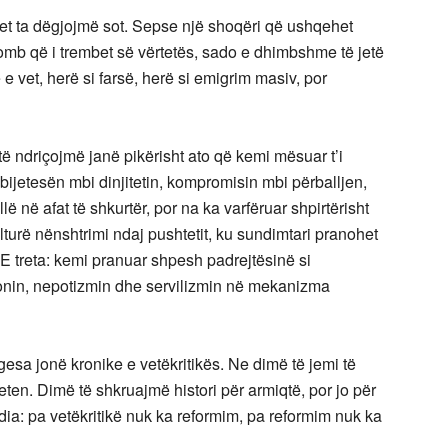
et ta dëgjojmë sot. Sepse një shoqëri që ushqehet
omb që i trembet së vërtetës, sado e dhimbshme të jetë
 e vet, herë si farsë, herë si emigrim masiv, por
të ndriçojmë janë pikërisht ato që kemi mësuar t’i
jetesën mbi dinjitetin, kompromisin mbi përballjen,
ë në afat të shkurtër, por na ka varfëruar shpirtërisht
kulturë nënshtrimi ndaj pushtetit, ku sundimtari pranohet
E treta: kemi pranuar shpesh padrejtësinë si
ionin, nepotizmin dhe servilizmin në mekanizma
esa jonë kronike e vetëkritikës. Ne dimë të jemi të
ten. Dimë të shkruajmë histori për armiqtë, por jo për
edia: pa vetëkritikë nuk ka reformim, pa reformim nuk ka