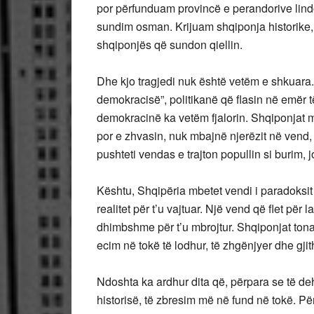
por përfunduam provincë e perandorive lind
sundim osman. Krijuam shqiponja historike, p
shqiponjës që sundon qiellin.
Dhe kjo tragjedi nuk është vetëm e shkuara.
demokracisë”, politikanë që flasin në emër 
demokracinë ka vetëm fjalorin. Shqiponjat mo
por e zhvasin, nuk mbajnë njerëzit në vend, p
pushteti vendas e trajton popullin si burim, j
Kështu, Shqipëria mbetet vendi i paradoksit 
realitet për t’u vajtuar. Një vend që flet p
dhimbshme për t’u mbrojtur. Shqiponjat tona 
ecim në tokë të lodhur, të zhgënjyer dhe gjit
Ndoshta ka ardhur dita që, përpara se të d
historisë, të zbresim më në fund në tokë. 