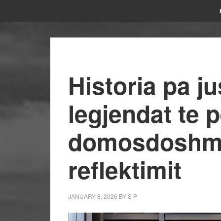
Historia pa ju
legjendat te 
domosdoshmër
reflektimit
JANUARY 8, 2026
BY
S P