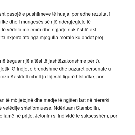
sht pasojë e pushtimeve të huaja, por edhe rezultat i
torike dhe i mungesës së një ndërgjegjeje të
të vërteta me emra dhe ngjarje nuk është akt
 ta nxjerrë atë nga mjegulla morale ku endet prej
ë treguar një aftësi të jashtëzakonshme për t’u
e jetik. Grindjet e brendshme dhe pazaret personale u
za Kastrioti mbeti jo thjesht figurë historike, por
ë mbijetojnë dhe madje të ngjiten lart në hierarki,
jë vetëdije shtetformuese. Ndërtuam Stambollin,
lamë në pritje. Jetonim si individë të suksesshëm, por