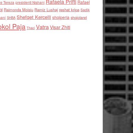
Rafaela Prifti
Rafael
e Tereza
presidenti Nishani
qi
Raimonda Moisiu
Ramiz Lushaj
reshat kripa
Sadik
Shefqet Kercelli
shqiperia
hani
shqiptaret
SHBA
kol Paja
Vatra
Visar Zhiti
Thaci