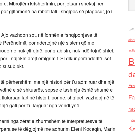
ore. Mbrojtëm krishterimin, por jetuam shekuj nën
or gjithmonë na mbeti fati i shqipes së plagosur, jo i
 Ajo vazhdon sot, në formën e “shqiponjave të
alba
të Perëndimit, por ndërtojnë një sistem që me
derne nuk çlirojnë, por grabisin, nuk ndërtojnë shtet,
asll
B
or i ndjekin drejt emigrimit. Si dikur perandoritë, sot
o si subjekt.
d
të përhershëm: me një histori për t’u admiruar dhe një
Env
ër lavdinë e së shkuarës, sepse e tashmja është shumë e
Fa
fluturuan lart në histori, por ne, shqipet, vazhdojmë të
hnjë gati për t’u larguar nga vendi ynë.
ra
Inte
ehemi nga zërat e zhurmshëm të interpretuesve të
Ko
Përpara se të dëgjojmë me adhurim Eleni Kocaqin, Marin