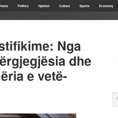
Home
Politics
Opinion
Culture
Sports
Economy
stifikime: Nga
përgjegjësia dhe
ia e vetë-