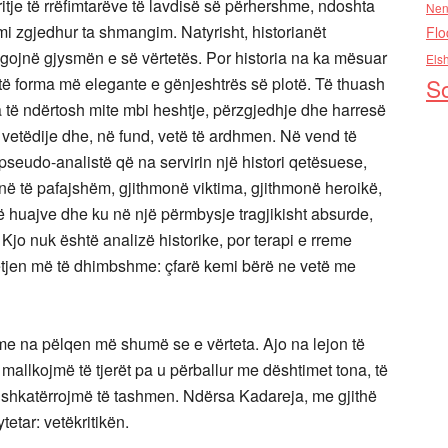
itje të rrëfimtarëve të lavdisë së përhershme, ndoshta
Nen
i zgjedhur ta shmangim. Natyrisht, historianët
Flo
egojnë gjysmën e së vërtetës. Por historia na ka mësuar
Els
htë forma më elegante e gënjeshtrës së plotë. Të thuash
So
a të ndërtosh mite mbi heshtje, përzgjedhje dhe harresë
t, vetëdije dhe, në fund, vetë të ardhmen. Në vend të
seudo-analistë që na servirin një histori qetësuese,
monë të pafajshëm, gjithmonë viktima, gjithmonë heroikë,
 të huajve dhe ku në një përmbysje tragjikisht absurde,
 Kjo nuk është analizë historike, por terapi e rreme
tjen më të dhimbshme: çfarë kemi bërë ne vetë me
reme na pëlqen më shumë se e vërteta. Ajo na lejon të
mallkojmë të tjerët pa u përballur me dështimet tona, të
 shkatërrojmë të tashmen. Ndërsa Kadareja, me gjithë
ytetar: vetëkritikën.