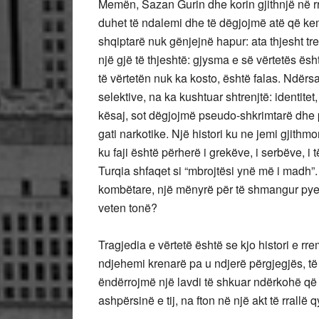
Memën, Sazan Gurin dhe korin gjithnjë në rr
duhet të ndalemi dhe të dëgjojmë atë që kem
shqiptarë nuk gënjejnë hapur: ata thjesht tr
një gjë të thjeshtë: gjysma e së vërtetës ës
të vërtetën nuk ka kosto, është falas. Ndërs
selektive, na ka kushtuar shtrenjtë: identite
kësaj, sot dëgjojmë pseudo-shkrimtarë dhe p
gati narkotike. Një histori ku ne jemi gjith
ku faji është përherë i grekëve, i serbëve, i
Turqia shfaqet si “mbrojtësi ynë më i madh”.
kombëtare, një mënyrë për të shmangur pye
veten tonë?
Tragjedia e vërtetë është se kjo histori e r
ndjehemi krenarë pa u ndjerë përgjegjës, të 
ëndërrojmë një lavdi të shkuar ndërkohë që
ashpërsinë e tij, na fton në një akt të rrallë q