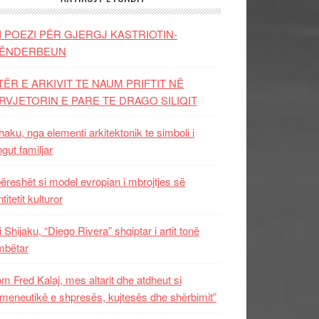
I POEZI PËR GJERGJ KASTRIOTIN-
ËNDERBEUN
TËR E ARKIVIT TE NAUM PRIFTIT NË
RVJETORIN E PARE TE DRAGO SILIQIT
aku, nga elementi arkitektonik te simboli i
ngut familjar
ëreshët si model evropian i mbrojtjes së
titetit kulturor
i Shijaku, “Diego Rivera” shqiptar i artit tonë
mbëtar
m Fred Kalaj, mes altarit dhe atdheut si
meneutikë e shpresës, kujtesës dhe shërbimit”