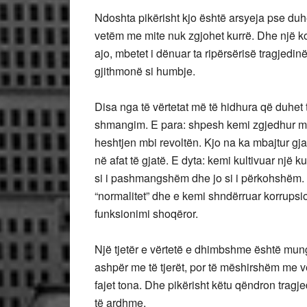
Ndoshta pikërisht kjo është arsyeja pse duh
vetëm me mite nuk zgjohet kurrë. Dhe një k
ajo, mbetet i dënuar ta ripërsërisë tragjedinë
gjithmonë si humbje.
Disa nga të vërtetat më të hidhura që duhet 
shmangim. E para: shpesh kemi zgjedhur mbi
heshtjen mbi revoltën. Kjo na ka mbajtur gjall
në afat të gjatë. E dyta: kemi kultivuar një 
si i pashmangshëm dhe jo si i përkohshëm. 
“normalitet” dhe e kemi shndërruar korrups
funksionimi shoqëror.
Një tjetër e vërtetë e dhimbshme është mung
ashpër me të tjerët, por të mëshirshëm me ve
fajet tona. Dhe pikërisht këtu qëndron tragj
të ardhme.