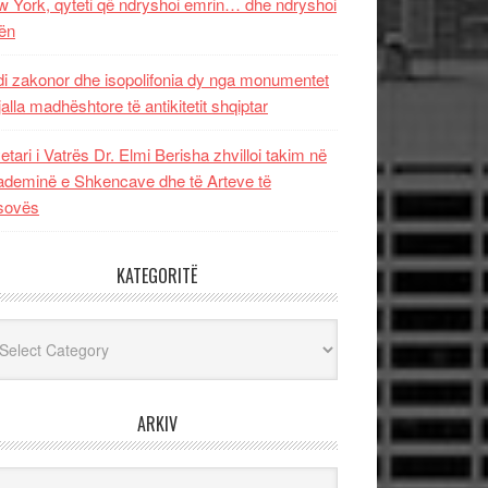
 York, qyteti që ndryshoi emrin… dhe ndryshoi
ën
i zakonor dhe isopolifonia dy nga monumentet
jalla madhështore të antikitetit shqiptar
etari i Vatrës Dr. Elmi Berisha zhvilloi takim në
deminë e Shkencave dhe të Arteve të
sovës
KATEGORITË
egoritë
ARKIV
iv