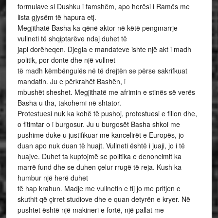
formulave si Dushku i famshëm, apo herësi i Ramës me
lista gjysëm të hapura etj.
Megjithatë Basha ka qënë aktor në këtë pengmarrje
vullneti të shqiptarëve ndaj duhet të
japi dorëheqen. Djegia e mandateve ishte një akt i madh
politik, por donte dhe një vullnet
të madh këmbëngulës në të drejtën se përse sakrifkuat
mandatin. Ju e përkrahët Bashën, i
mbushët sheshet. Megjithatë me afrimin e stinës së verës
Basha u tha, takohemi në shtator.
Protestuesi nuk ka kohë të pushoj, protestuesi e fillon dhe,
o fitimtar o i burgosur. Ju u burgosët Basha shkoi me
pushime duke u justifikuar me kancelirët e Europës, jo
duan apo nuk duan të huajt. Vullneti është i juaji, jo i të
huajve. Duhet ta kuptojmë se politika e denoncimit ka
marrë fund dhe se duhen çelur rrugë të reja. Kush ka
humbur një herë duhet
të hap krahun. Madje me vullnetin e tij jo me pritjen e
skuthit që çirret studiove dhe e quan detyrën e kryer. Në
pushtet është një makineri e fortë, një pallat me