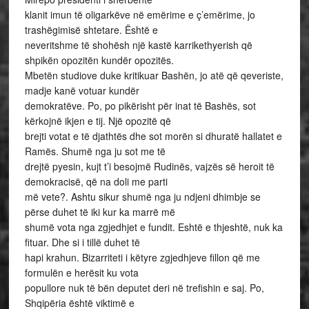
klanit imun të oligarkëve në emërime e ç’emërime, jo
trashëgimisë shtetare. Është e
neveritshme të shohësh një kastë karrikethyerish që
shpikën opozitën kundër opozitës.
Mbetën studiove duke kritikuar Bashën, jo atë që qeveriste,
madje kanë votuar kundër
demokratëve. Po, po pikërisht për inat të Bashës, sot
kërkojnë ikjen e tij. Një opozitë që
brejti votat e të djathtës dhe sot morën si dhuratë hallatet e
Ramës. Shumë nga ju sot me të
drejtë pyesin, kujt t’i besojmë Rudinës, vajzës së heroit të
demokracisë, që na doli me parti
më vete?. Ashtu sikur shumë nga ju ndjeni dhimbje se
përse duhet të iki kur ka marrë më
shumë vota nga zgjedhjet e fundit. Eshtë e thjeshtë, nuk ka
fituar. Dhe si i tillë duhet të
hapi krahun. Bizarriteti i këtyre zgjedhjeve fillon që me
formulën e herësit ku vota
popullore nuk të bën deputet deri në trefishin e saj. Po,
Shqipëria është viktimë e