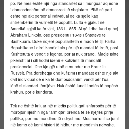
po. Në mes është një nga standartet sa i munguar aq edhe
i domosdoshëm në demokracinë shqiptare. Pikë së pari
është një akt personal individual që ka sjellë kaq
shtrëmbërim të vullnetit të popullit. Lufta e gjakut në
Amerikë zgjati katër vjet, 1861-1865. Ai që i dha fund quhej
Abraham Linkoln, ose presidenti i 16-të i Shteteve të
Bashkuara. Duke ndjerë popullaritetin e madh të tij, Partia
Republikane i ofroi kandidimin për një mandat të tretë, pasi
Kushtetuta e vendit e lejonte, por ai nuk pranoi. Madje ishte
pikërisht ai i cili hodhi idenë e kufizimit të mandatit
presidencial. Dhe kjo gjë u bë e mundur me Franklin
Rusvelt. Pra dorëheqja dhe kufizimi i mandatit është një akt
civil individual që e ka të domosdoshëm vendi për t’ua
lënë si standart fëmijëve. Nuk është fundi i botës të hapësh
krahun, por e kundërta.
Tek ne është krijuar një mjedis politik gati shfarosës për të
mbrojtur njëshin nga ”armiqtë” brenda të së njëjtës prirje
politike, por me mendime të ndryshme. Mos harroni se jemi
një komb që kemi histori të hidhur me mendimin ndryshe.