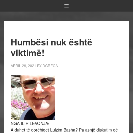
Humbësi nuk është
viktimë!
APRIL 29, 2021
BY
DGRECA
NGA ILIR LEVONJA/
A duhet të dorëhiqet Lulzim Basha? Pa asnjë diskutim që