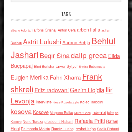
TAGS
arben llalla
alfons Grishaj
Anton Cefa
asllan
albano kolonjari
Behlul
Astrit Lulushi
Aurenc Bebja
Bushati
Jashari
dalip greca
Beqir Sina
Elida
Buçpapaj
Enver Bytyci
Elmi Berisha
Ermira Babamusta
Frank
Eugjen Merlika
Fahri Xharra
shkreli
Ilir
Gezim Llojdia
Fritz radovani
Levonja
Interviste
Kolec Traboini
Keze Kozeta Zylo
kosova
Kosove
nderroi jete
Marjana Bulku
ne
Murat Gecaj
Rafaela Prifti
Rafael
Nene Tereza
Kosove
presidenti Nishani
Floqi
Raimonda Moisiu
Ramiz Lushaj
reshat kripa
Sadik Elshani