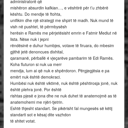
administratorë që
mishëron absurdin kafkian…, e vështirë për t’u zhbërë
kështu. Do mendje të ftohta,
unifikim dhe një strategji me shpirt të madh. Nuk mund të
vish në pushtet, të përmbysësh
herësin e Ramës me përjetësisht emrin e Fatmir Mediut në
lista. Nëse nuk i jepni
rëndësinë e duhur humbjes, votave të firuara, do mbesim
gjithë jetë denoncues dixhital,
qaramanë, përballë 4 vjeçarëve pambarim të Edi Ramës.
Koha fluturon si nuk ua merr
mendja, lum ai që nuk e shpërdoron. Përgjegjësia e pa
emërt nuk është demokraci.
Humbësi nuk është viktimë, nuk është pështirosja jonë, nuk
është plehra jonë. Por është
rishtas pjesë e jona dhe ne nuk duhet të anatemojmë as të
anatemohemi me njëri-tjetrin.
Eshtë thjesht standart. Se pikërisht fal mungesës së këtij
standarti sot e kësaj dite vazhdon
të shitet votat.