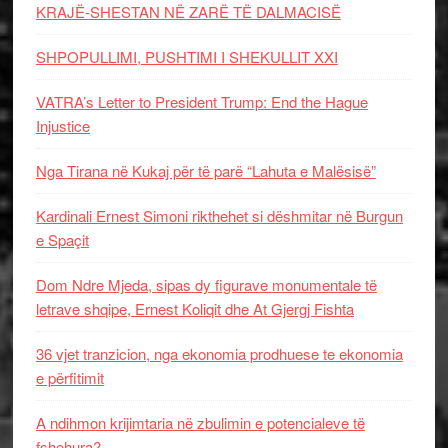
KRAJË-SHESTAN NË ZARË TË DALMACISË
SHPOPULLIMI, PUSHTIMI I SHEKULLIT XXI
VATRA’s Letter to President Trump: End the Hague
Injustice
Nga Tirana në Kukaj për të parë “Lahuta e Malësisë”
Kardinali Ernest Simoni rikthehet si dëshmitar në Burgun
e Spaçit
Dom Ndre Mjeda, sipas dy figurave monumentale të
letrave shqipe, Ernest Koliqit dhe At Gjergj Fishta
36 vjet tranzicion, nga ekonomia prodhuese te ekonomia
e përfitimit
A ndihmon krijimtaria në zbulimin e potencialeve të
fshehura?