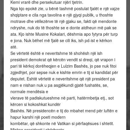
Kemi vrarë dhe persekutuar njëri tjetrin.
Nga kjo epokë zie, u bënë tashmë postulat fjalët e një vajze
shqiptare e cila nga tavolina e një gjyqi publik, u thoshte
motrave dhe vëllezërve të një gjaku se, fakti që mendonte
ndryshe, nuk do të thoshte se e donte atdheun më pak se
ata. Kjo ishte Musine Kokalari, dëshmia apo fytyra për turp
e jona. Nuk bëhet më fjalë se cili iks, ish pd-ist e kërkon
atë.
Se vërtetë është e neveritshme të shohësh një ish
president demokrat që kërcën vendit si dreqi, që vrapon i
pari të kërkoj dorëheqjen e Lulzim Bashës, jo pse nuk fitoi
zgjedhjet, por sepse nuk e kishte emrin e tij si kandidat për
deputet. Eshtë vërtetë e neveritshme që një president pa
nam e nishan nuk u pa asgjëkundi gjatë fushatës, se,
normale mendësia e
vlerave të padiskutueshme në parti, hatërmbetja etj., sot
kërcen si kokoshkat kundër
Bashës. Në presidencën e tij do mbahet mend për luftën e
hapur karshi një poeti modern
kombëtar, që shkonte në Vatikan si përfaqësues i shtetit.
Mirëpo presidenti i shërbente