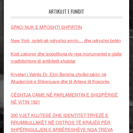
ARTIKUJT E FUNDIT
SPAÇI NUK E MPOSHTI SHPIRTIN
New York, qyteti që ndryshoi emrin… dhe ndryshoi botën
Kodi zakonor dhe isopolifonia dy nga monumentet e gjalla
madhështore të antikitetit shqiptar
Kryetari i Vatrës Dr. Elmi Berisha zhvilloi takim në
Akademinë e Shkencave dhe të Arteve të Kosovës
ÇËSHTJA ÇAME NË PARLAMENTIN E SHQIPËRISË
NË VITIN 1921
300 VJET KUJTESË DHE IDENTITET-TRYEZË E
RRUMBULLAKËT NË OSTROS TË KRAJËS PËR
SHPËRNGULJEN E ARBËRESHËVE NGA TREVA