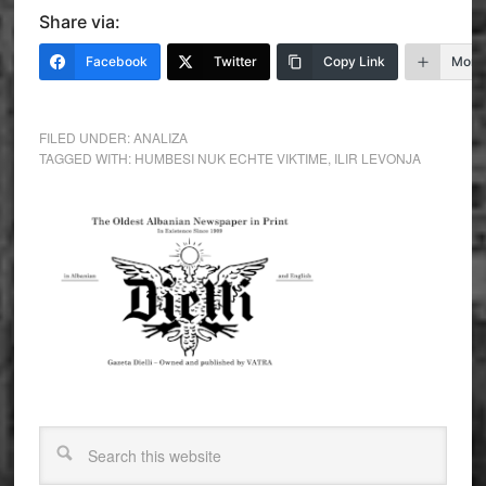
Share via:
Facebook
Twitter
Copy Link
More
FILED UNDER:
ANALIZA
TAGGED WITH:
HUMBESI NUK ECHTE VIKTIME
,
ILIR LEVONJA