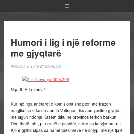
Humori i lig i një reforme
me gjyqtarë
AUGUST 2, 2018
BY
DGRECA
Nga ILIR Levonja/
Kur një nga anëtarët e komisionit shqipton atë frazën
magjike se e kalon apo jo Vetingun, iks apo ypsilon gjyqtar,
me siguri ndonjë Kasem diku në provincë fërkon barkun.
Dhe thotë, ptu, ptu rracë e poshtër, shiko sa ka vjedhur etj.
Kjo e gjitha sipas ca hamëndësimeve në shtyp, me një fjalë