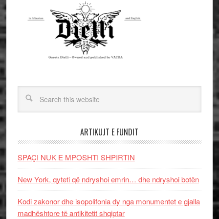
ARTIKUJT E FUNDIT
SPAÇI NUK E MPOSHTI SHPIRTIN
New York, qyteti që ndryshoi emrin… dhe ndryshoi botën
Kodi zakonor dhe isopolifonia dy nga monumentet e gjalla
madhështore të antikitetit shqiptar