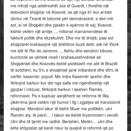
me rrënjë nga arbëreshët Joe di Guardi, i thoshte një
televizioni shqiptar në Kosovë, se që nga 91 kur ai kish
zbritur në Tiranë të lobonte për demokracinë, e deri më
sot, si në Shqipëri dhe pjesën e epërme të saj, Kosovë,
kishte vetëm një arritje…, milionat marramendëse të
faktorit politik dhe ekzekutivit. Dhe me të drejtë, pasi sot
shqiptarët krahasojnë një shëtitore buzë detit, atë në Vlorë
me atë të Rio de Janeros…, Ashtu dhe senatori lobues,
kumtonte se vërtetë niveli i krahasueshmërisë së
Shqipërisë dhe Kosovës është plotësisht me atë të Brazilit
të sotshëm, ku 5% e shoqërisë janë miliarderë dhe 95% të
varfër, kasemër, popull. Me mijra Kasemër qeshin dhe
fërkojnë barkun kur del nga salla me ngërdheshje një
gjyqtar i rrëzuar, fërkojnë barkun i qeshen Ramës,
reformave. Pa e kuptuar asnjëherë se reforma të tilla,
çikërrima janë vetëm një humor i lig i zgjatjes së tranzicionit
shqiptar. Mendoni sikur të kishit filluar me politikën, ulni
Ramën aty, të parin… i takon se është kryeministri i vendit.
Ulni dhe të tjerët me radhë, Berishën, Metën… ulni dhe
këta shtypistat që kanë nisur ta quajnë si reformë që po