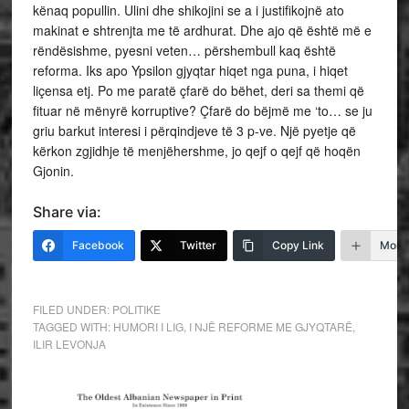
kënaq popullin. Ulini dhe shikojini se a i justifikojnë ato
makinat e shtrenjta me të ardhurat. Dhe ajo që është më e
rëndësishme, pyesni veten… përshembull kaq është
reforma. Iks apo Ypsilon gjyqtar hiqet nga puna, i hiqet
liçensa etj. Po me paratë çfarë do bëhet, deri sa themi që
fituar në mënyrë korruptive? Çfarë do bëjmë me ‘to… se ju
griu barkut interesi i përqindjeve të 3 p-ve. Një pyetje që
kërkon zgjidhje të menjëhershme, jo qejf o qejf që hoqën
Gjonin.
Share via:
Facebook
Twitter
Copy Link
More
FILED UNDER:
POLITIKE
TAGGED WITH:
HUMORI I LIG
,
I NJË REFORME ME GJYQTARË
,
ILIR LEVONJA