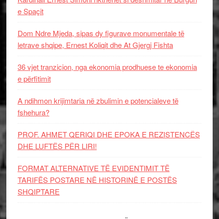
e Spaçit
Dom Ndre Mjeda, sipas dy figurave monumentale të
letrave shqipe, Ernest Koliqit dhe At Gjergj Fishta
36 vjet tranzicion, nga ekonomia prodhuese te ekonomia
e përfitimit
A ndihmon krijimtaria në zbulimin e potencialeve të
fshehura?
PROF. AHMET QERIQI DHE EPOKA E REZISTENCЁS
DHE LUFTЁS PЁR LIRI!
FORMAT ALTERNATIVE TË EVIDENTIMIT TË
TARIFËS POSTARE NË HISTORINË E POSTËS
SHQIPTARE