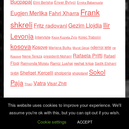
Buçpapaj
Enver Bytyci
Elmi Berisha
Ermira Babamusta
Frank
Eugjen Merlika
Fahri Xharra
shkreli
Ilir
Gezim Llojdia
Fritz radovani
Levonja
Interviste
Kolec Traboini
Keze Kozeta Zylo
kosova
Kosove
nderroi jete
Marjana Bulku
ne
Murat Gecaj
Rafaela Prifti
Rafael
Nene Tereza
Kosove
presidenti Nishani
Floqi
Raimonda Moisiu
Ramiz Lushaj
reshat kripa
Sadik Elshani
Sokol
Shefqet Kercelli
shqiperia
shqiptaret
SHBA
Paja
Vatra
Visar Zhiti
Thaci
This website uses cookies to improve your experience. We'll
assume you're ok with this, but you can opt-out if you wish.
Cookie settings
Log in
ACCEPT