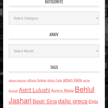
KATEGORITË
Kategoritë
ARKIV
Arkiv
TAGS
arben llalla
alfons Grishaj
Anton Cefa
asllan
albano kolonjari
Behlul
Astrit Lulushi
Aurenc Bebja
Bushati
Jashari
dalip greca
Beqir Sina
Elida