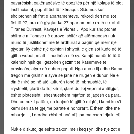
pavarësisht pakënaqësive të opozitës për një kolaps të plot
institucional, populli është i kënaqur. Sidomos kur
shqiptohen shifrat e apartamenteve, rekordi deri më sot
është 27, pra një gjyqtar ka 27 apartamente rreth e rrotull
Tiranës Durrësit, Kavajës e Vlorës… Apo kur shqiptohet
shifra e milionave në eurove, shifër që afërmendsh nuk
mund të justifikohet me të ardhurat a pagën që merr një
gjyqtar. Ky është një opinion i shtypit, e gjen sot kudo në të
gjitha webet, mjaft t’i hedhësh një sy. Ka një numër të tërë
kalemxhinjsh që i gëzohen gëzimit të Kasemëve të
provincës, atyre që quhen popull. Nga ana e tij edhe Rama
tregon me gishtin e syve se janë në rrugën e duhur. Ne e
dimë mirë se në atë kulturën tonë të mbrapshtë, të
rryshfetit, çfarë do lloj krimi, çfarë do lloj veprimi antiligjor,
është plotësisht i sheshueshëm mjafton të japësh ca para.
Dhe po nuk i patëm, do luajmë të gjithë miqtë, i kemi ku s’i
kemi deri sa të gjejmë paratë e honorarit. E themi dhe me
mburrje…, i derdha xhixhet unë atij, pa ma nxorri djalin etj.
Nuk e diskutoj që është zakoni më i keq i yni dhe një zot e