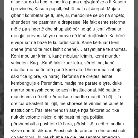
di se kur do ta heqim, por kjo puna e gjyqtarëve o ti Kasem
i provincës, Kasem popull, është maja ajsbergut. Maja e
çibanit kombëtar që ti, unë, ai, mendojmë se do na shpëtoj
shëndetin me pastrimin e drejtësisë. Në fakt është reforma
më e pa sinqertë dhe shuplakë për ne që u jemi vërsulur
me qjef pervers këtyre emrave që lënë drejtësinë. Ka bërë
e vepruar në bazë të kulturës sonë. Kanë kërkuar i keni
dhënë (mund të mos kishit dhënë)… arsyet janë të shumta.
Keni mbuluar krimin, kanë mbuluar krimin, kemi mundur
vetveten. Kaq…Kanë falsifikuar letra, vërtetime, kanë
mbajtur me hatër, atë punë kanë ata. Dhe normalisht një
sakrificë ligjore, ka haraç. Reforma në drejtësi është
këmbëngulje e Perëndimit, madje me paratë e tyre, duke
marrur parasysh edhe kolapsin institucional. Më pakta e
mundshmja që edhe Amerika e madhe mundi të bëj… iu
drejtua dikasterit të ligjit, me shpresë të vënies në punë të
institucionit. Pasi afërmendsh asnjë nga faktorët politikë
nuk do votonte nisjen e një pastrimi nga politika
përshembull a pushtete të tjera, përfshi këtu edhe median
vizive dhe të shkruar. Asesi nuk do pranonin dhe asesi nuk
do vepronin. Jo më shumë se dje, një senator amerikan