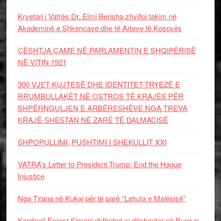
Kryetari i Vatrës Dr. Elmi Berisha zhvilloi takim në
Akademinë e Shkencave dhe të Arteve të Kosovës
ÇËSHTJA ÇAME NË PARLAMENTIN E SHQIPËRISË
NË VITIN 1921
300 VJET KUJTESË DHE IDENTITET-TRYEZË E
RRUMBULLAKËT NË OSTROS TË KRAJËS PËR
SHPËRNGULJEN E ARBËRESHËVE NGA TREVA
KRAJË-SHESTAN NË ZARË TË DALMACISË
SHPOPULLIMI, PUSHTIMI I SHEKULLIT XXI
VATRA’s Letter to President Trump: End the Hague
Injustice
Nga Tirana në Kukaj për të parë “Lahuta e Malësisë”
Kardinali Ernest Simoni rikthehet si dëshmitar në Burgun