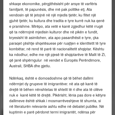
shkaqe ekonomike, përgjithësisht për arsye të varfëris
familjarë, të papunësis, dhe më pak politike etj. Ata
vendosin që të jetojnë në një mjedis tjetër, ku flitet një
gjuhë tjetër, ku kultura dhe tradita e tyre kurrë nuk ka qenë
e pranishme. Mirëpo, ata vetë e kanë zgjedhur këtë rrugë
që ta ndërrojnë mjedisin kulturor dhe në pikën e fundit,
kryesisht të asimilohen, ata apo pasardhësit e tyre, çka
paraqet çështje shqetësuese për ruajtjen e identitetit të tyre
kombëtar, në rend të parë të nacionalitetit shqiptar. Kështu
ka ndodhur, edhe me një pjesë të shqiptarëve të Malit të Zi,
që janë shpërngulur në vendet e Europës Perëndimore,
Australi, SHBA dhe gjetiu.
Ndërkaq, është e domosdoshme që të bëhet dallimi
ndërmjet dy grupeve të imigrantëve: në ata që kanë të
drejtë të bëhen nënshtetas të shtetit të ri dhe ata të cilëve
nuk e kanë këtë të drejtë. Pikërisht, lënia pas dore e këtyre
dallimeve është shkak i mosmarrëveshjeve të shumta, si
në literaturën relevante ashtu edhe në debatet publike. Në
kuptimin e parë përdoret termi imigrantët, ndërsa për