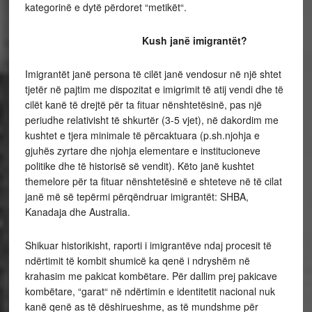
kategorinë e dytë përdoret “metikët“.
Kush janë imigrantët?
Imigrantët janë persona të cilët janë vendosur në një shtet
tjetër në pajtim me dispozitat e imigrimit të atij vendi dhe të
cilët kanë të drejtë për ta fituar nënshtetësinë, pas një
periudhe relativisht të shkurtër (3-5 vjet), në dakordim me
kushtet e tjera minimale të përcaktuara (p.sh.njohja e
gjuhës zyrtare dhe njohja elementare e institucioneve
politike dhe të historisë së vendit). Këto janë kushtet
themelore për ta fituar nënshtetësinë e shteteve në të cilat
janë më së tepërmi përqëndruar imigrantët: SHBA,
Kanadaja dhe Australia.
Shikuar historikisht, raporti i imigrantëve ndaj procesit të
ndërtimit të kombit shumicë ka qenë i ndryshëm në
krahasim me pakicat kombëtare. Për dallim prej pakicave
kombëtare, “garat“ në ndërtimin e identitetit nacional nuk
kanë qenë as të dëshirueshme, as të mundshme për