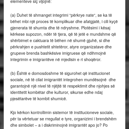
elementeve siç vijojnë:
(a) Duhet të shmanget integrimi “përkrye nate“, se ka të
bëhet mbi një proces të komplikuar dhe afatgjatë, i cili kyçë
gjenerata të shumta dhe të ndryshme. Plotësimi i kësaj
kërkese supozon, ndër të tjera, që të jetë e mundshme që
shërbimet e caktuara të bëhen në shumë gjuhë, si dhe
përkrahjen e pushtetit shtetëror, atyre organizatave dhe
grupeve brenda bashkësive imigruese që ndihmojnë
integrimin e imigrantëve në mjedisin e ri shoqëror.
(b) Është e domosdoshme të sigurohet që institucionet
sociale, në të cilat imigrantët integrohen mundësojnë dhe
garantojnë një nivel të njëjtë të respektimit dhe njohjes së
identitetit kombëtar dhe kulturor, sikurse edhe ndaj
pjesëtarëve të kombit shumicë.
Kjo kërkon kontrollimin sistemor të institucioneve sociale,
për ta vërtetuar se rregullat e tyre, organizimi i brendshëm
dhe simbolet – a i diskriminojnë imigrantët apo jo? Po