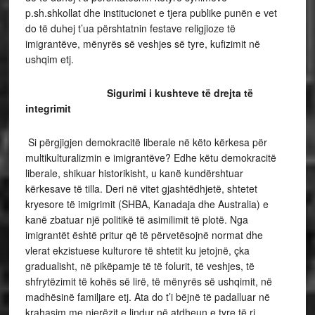
p.sh.shkollat dhe institucionet e tjera publike punën e vet
do të duhej t’ua përshtatnin festave religjioze të
imigrantëve, mënyrës së veshjes së tyre, kufizimit në
ushqim etj.
Sigurimi i kushteve të drejta të
integrimit
Si përgjigjen demokracitë liberale në këto kërkesa për
multikulturalizmin e imigrantëve? Edhe këtu demokracitë
liberale, shikuar historikisht, u kanë kundërshtuar
kërkesave të tilla. Deri në vitet gjashtëdhjetë, shtetet
kryesore të imigrimit (SHBA, Kanadaja dhe Australia) e
kanë zbatuar një politikë të asimilimit të plotë. Nga
imigrantët është pritur që të përvetësojnë normat dhe
vlerat ekzistuese kulturore të shtetit ku jetojnë, çka
gradualisht, në pikëpamje të të folurit, të veshjes, të
shfrytëzimit të kohës së lirë, të mënyrës së ushqimit, në
madhësinë familjare etj. Ata do t’i bëjnë të padalluar në
krahasim me njerëzit e lindur në atdheun e tyre të ri.