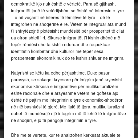
demokratikë kjo nuk është e vërtetë. Para së gjithash,
imigrantët janë të vetëdijshëm se është në interesin e tyre
– e në veçanti në interes të fëmijëve të tyre – që të
integrohen në shoqërinë e re. Vetëm të integruar ata mund
t’i shfrytëzojnë plotësisht mundësitë për prosperitet të cilat
ua ofron shteti i ri. Sikurse imigrantët t’i kishin dhënë më
tepër rëndësi dhe ta kishin nderuar dhe respektuar
identitetin kombëtar dhe kulturor më tepër sesa
prosperitetin ekonomik nuk do të kishin shkuar në imigrim.
Natyrisht se këtu ka edhe përjashtime. Duke pasur
parasysh, se shkaqet kryesore për imigrim janë kryesisht
ekonomike kërkesa e imigrantëve për multikulturalizëm
është racionale dhe e arsyeshme vetëm në qoftëse ajo
është në pajtim me integrimin e tyre ekonomiko-shoqëror
në një bashkësi të gjerë. Me fjalë të tjera, multikulturalizmi
duhet të mundësojë një integrim më të lehtë të imigrantëve
në shoqëri, e jo të pengojë integrimin e tyre.
Dhe më të vërtetë, kur të analizohen kërkesat aktuale të