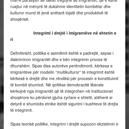
ruajtur në mënyrë të dukshme identitetin kombëtar dhe
kulturor mund të jenë anëtarë lojalë dhe produktivë të
shoqërisë.
Integrimi i drejtë i imigrantëve në shtetin e
ri
Definitivisht, politika e asimilimit është e padrejtë, sepse i
diskriminon imigrantët dhe e bën integrimin proces të
dhunshëm. Sipas disa autorëve perëndimorë, kërkesa e
imigrantëve për modelin “multikulturor“ të integrimit është
kërkesë e drejtë dhe me rëndësi për procesin e konstituimit
të kombit shumicë. Në qoftëse demokracitë liberale
kërkojnë nga imigrantët që të integrohen në institucionet
shoqërore ku përdoret gjuha zyrtare e shtetit, atëherë si
detyrë e shumicës etnike është sigurimi i kushteve të drejta
të integrimit.
Sipas teorisë politike, integrimi i drejtë supozon ekzistimin e