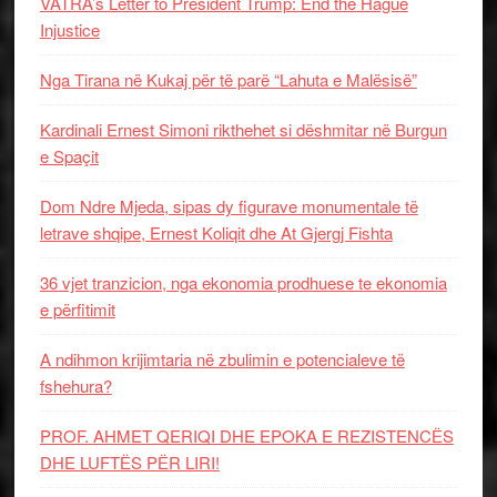
VATRA’s Letter to President Trump: End the Hague
Injustice
Nga Tirana në Kukaj për të parë “Lahuta e Malësisë”
Kardinali Ernest Simoni rikthehet si dëshmitar në Burgun
e Spaçit
Dom Ndre Mjeda, sipas dy figurave monumentale të
letrave shqipe, Ernest Koliqit dhe At Gjergj Fishta
36 vjet tranzicion, nga ekonomia prodhuese te ekonomia
e përfitimit
A ndihmon krijimtaria në zbulimin e potencialeve të
fshehura?
PROF. AHMET QERIQI DHE EPOKA E REZISTENCЁS
DHE LUFTЁS PЁR LIRI!