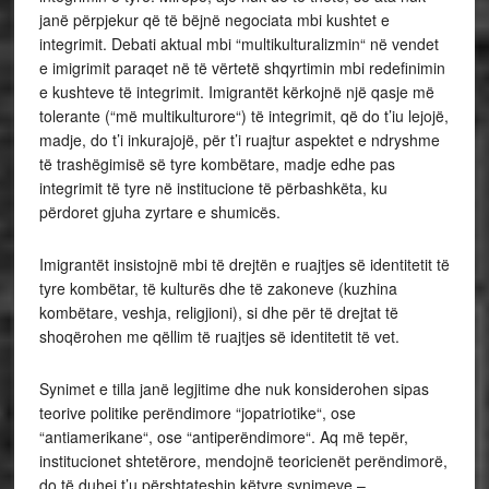
janë përpjekur që të bëjnë negociata mbi kushtet e
integrimit. Debati aktual mbi “multikulturalizmin“ në vendet
e imigrimit paraqet në të vërtetë shqyrtimin mbi redefinimin
e kushteve të integrimit. Imigrantët kërkojnë një qasje më
tolerante (“më multikulturore“) të integrimit, që do t’iu lejojë,
madje, do t’i inkurajojë, për t’i ruajtur aspektet e ndryshme
të trashëgimisë së tyre kombëtare, madje edhe pas
integrimit të tyre në institucione të përbashkëta, ku
përdoret gjuha zyrtare e shumicës.
Imigrantët insistojnë mbi të drejtën e ruajtjes së identitetit të
tyre kombëtar, të kulturës dhe të zakoneve (kuzhina
kombëtare, veshja, religjioni), si dhe për të drejtat të
shoqërohen me qëllim të ruajtjes së identitetit të vet.
Synimet e tilla janë legjitime dhe nuk konsiderohen sipas
teorive politike perëndimore “jopatriotike“, ose
“antiamerikane“, ose “antiperëndimore“. Aq më tepër,
institucionet shtetërore, mendojnë teoricienët perëndimorë,
do të duhej t’u përshtateshin këtyre synimeve –