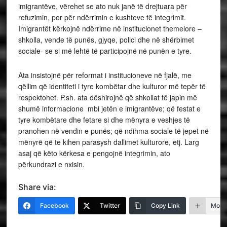
imigrantëve, vërehet se ato nuk janë të drejtuara për
refuzimin, por për ndërrimin e kushteve të integrimit.
Imigrantët kërkojnë ndërrime në institucionet themelore –
shkolla, vende të punës, gjyqe, polici dhe në shërbimet
sociale- se si më lehtë të participojnë në punën e tyre.
Ata insistojnë për reformat i institucioneve në fjalë, me
qëllim që identiteti i tyre kombëtar dhe kulturor më tepër të
respektohet. P.sh. ata dëshirojnë që shkollat të japin më
shumë informacione mbi jetën e imigrantëve; që festat e
tyre kombëtare dhe fetare si dhe mënyra e veshjes të
pranohen në vendin e punës; që ndihma sociale të jepet në
mënyrë që te kihen parasysh dallimet kulturore, etj. Larg
asaj që këto kërkesa e pengojnë integrimin, ato
përkundrazi e nxisin.
Share via:
Facebook
Twitter
Copy Link
More