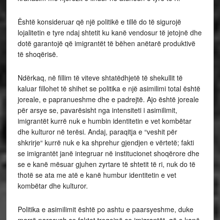
Është konsideruar që një politikë e tillë do të sigurojë
lojalitetin e tyre ndaj shtetit ku kanë vendosur të jetojnë dhe
dotë garantojë që imigrantët të bëhen anëtarë produktivë
të shoqërisë.
Ndërkaq, në fillim të viteve shtatëdhjetë të shekullit të
kaluar fillohet të shihet se politika e një asimilimi total është
joreale, e papranueshme dhe e padrejtë. Ajo është joreale
për arsye se, pavarësisht nga intensiteti i asimilimit,
imigrantët kurrë nuk e humbin identitetin e vet kombëtar
dhe kulturor në terësi. Andaj, paraqitja e “veshit për
shkrirje“ kurrë nuk e ka shprehur gjendjen e vërtetë; fakti
se imigrantët janë integruar në institucionet shoqërore dhe
se e kanë mësuar gjuhen zyrtare të shtetit të ri, nuk do të
thotë se ata me atë e kanë humbur identitetin e vet
kombëtar dhe kulturor.
Politika e asimilimit është po ashtu e paarsyeshme, duke
marrë parasysh se faktet tregojnë se imigrantët, që e kanë