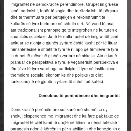
imigrantët në demokracitë perëndimore. Grupet imigruese
janë, parimisht, tepër të vogla dhe territorialisht të përçara
dhe të thërrmuara për përpjekjen e rekonstruimit të
kulturës së tyre burimore në shtetin e ri. Në vend të asaj,
ata tradicionalisht pranojnë që të integrohen në kulturën e
shumicës societale. Janë të rralla rastet që imigrantët janë
ankuar se njohja e gjuhës zyrtare është kusht për të fituar
nënshtetësinë e shtetit të tyre të ri, apo që fëmijëve të tyre
iu duhet të mësojnë gjuhën zyrtare në shkolla. Ata e kanë
pranuar që perspektiva e tyre, e veçanërisht perspektiva e
fëmijëve të tyre varet nga participimi i tyre në institucionet
themelore sociale, ekonomike dhe politike (të cilat
funksionojnë në gjuhën zyrtare të shtetit përkatës).
Demokracitë perëndimore dhe imigrantët
Demokracitë perëndimore sot kanë më shumë se dy
shekuj eksperiencë me imigrantët dhe ka fare pak fakte që
imigrantët të cilët kanë të drejtë në fitimin e nënshtetësisë
paraqesin ndonjë kërcënim për stabilitetin dhe kohezionin e