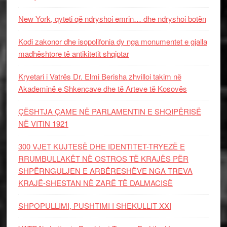
New York, qyteti që ndryshoi emrin… dhe ndryshoi botën
Kodi zakonor dhe isopolifonia dy nga monumentet e gjalla
madhështore të antikitetit shqiptar
Kryetari i Vatrës Dr. Elmi Berisha zhvilloi takim në
Akademinë e Shkencave dhe të Arteve të Kosovës
ÇËSHTJA ÇAME NË PARLAMENTIN E SHQIPËRISË
NË VITIN 1921
300 VJET KUJTESË DHE IDENTITET-TRYEZË E
RRUMBULLAKËT NË OSTROS TË KRAJËS PËR
SHPËRNGULJEN E ARBËRESHËVE NGA TREVA
KRAJË-SHESTAN NË ZARË TË DALMACISË
SHPOPULLIMI, PUSHTIMI I SHEKULLIT XXI