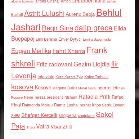
arben llalla
alfons Grishaj
Anton Cefa
asllan
albano kolonjari
Behlul
Astrit Lulushi
Aurenc Bebja
Bushati
Jashari
dalip greca
Beqir Sina
Elida
Buçpapaj
Enver Bytyci
Elmi Berisha
Ermira Babamusta
Frank
Eugjen Merlika
Fahri Xharra
shkreli
Ilir
Gezim Llojdia
Fritz radovani
Levonja
Interviste
Kolec Traboini
Keze Kozeta Zylo
kosova
Kosove
nderroi jete
Marjana Bulku
ne
Murat Gecaj
Rafaela Prifti
Rafael
Nene Tereza
Kosove
presidenti Nishani
Floqi
Raimonda Moisiu
Ramiz Lushaj
reshat kripa
Sadik Elshani
Sokol
Shefqet Kercelli
shqiperia
shqiptaret
SHBA
Paja
Vatra
Visar Zhiti
Thaci