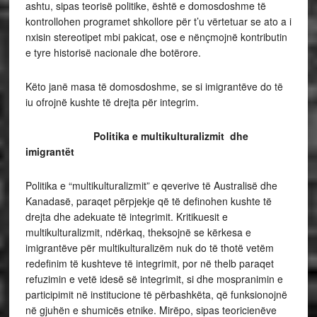
ashtu, sipas teorisë politike, është e domosdoshme të
kontrollohen programet shkollore për t’u vërtetuar se ato a i
nxisin stereotipet mbi pakicat, ose e nënçmojnë kontributin
e tyre historisë nacionale dhe botërore.
Këto janë masa të domosdoshme, se si imigrantëve do të
iu ofrojnë kushte të drejta për integrim.
Politika e multikulturalizmit dhe
imigrantët
Politika e “multikulturalizmit” e qeverive të Australisë dhe
Kanadasë, paraqet përpjekje që të definohen kushte të
drejta dhe adekuate të integrimit. Kritikuesit e
multikulturalizmit, ndërkaq, theksojnë se kërkesa e
imigrantëve për multikulturalizëm nuk do të thotë vetëm
redefinim të kushteve të integrimit, por në thelb paraqet
refuzimin e vetë idesë së integrimit, si dhe mospranimin e
participimit në institucione të përbashkëta, që funksionojnë
në gjuhën e shumicës etnike. Mirëpo, sipas teoricienëve