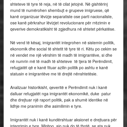
shteteve të tyre të reja, në të cilat jetojnë. Në gishtërinj
mund të numërohen shembujt e grupeve imigruese, që
kanë organizuar lëvizje separatiste ose parti nacionaliste,
ose kanë përkrahur lëvizjet revolucionare për rrëzimin e
qeverive demokratikisht të zgjedhura në shtetet përkatëse.
Në vend të kësaj, imigrantët integrohen në sistemin politik,
ekonomik dhe social të shtetit të tyre të ri. Këtu po cekim se
në vendet me një vërshim të madh të imigrantëve, si dhe
në numrin më të madh të shteteve të tjera të Perëndimit,
refugjatët që e kanë fituar azilin politik po ashtu e kanë
statusin e imigrantëve me të drejtë nënshtetësie.
Analizuar historikisht, qeveritë e Perëndimit nuk i kanë
dalluar refugjatët nga imigrantët ekonomikë, duke patur
dhe drejtuar një raport politik, pak a shumë identike në
lidhje me pranimin dhe asimilimin e tyre.
Imigrantët nuk i kanë kundërshtuar aksionet e drejtuara për
integrimin e tyre. Mirëpo, ajo nuk do të thotë, se ata nuk