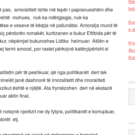
New
bot
më pas, amoraliteti ishte më tepër i papranueshëm dhe
i është mohues, nuk ka ndërgjegje, nuk ka
Kod
ëse e veseve të këqija në pafundësi. Amoralja mund të
e g
siç përdorën romakët, kurtizanen e bukur Eftibida për të
o kur, nëpëmjet bukuroshes Lldiko helmuan Atilën e
Kry
termi amoral, por rastet përkojnë katërçipërisht si
Aka
Ko
litetin për të peshkuar, që nga politikanët deri tek
inelët janë dashnorë të imoralitetit dhe imoraliteti
rezikut është e njëjtë. Ata frymëzohen deri në ekstazë
Kat
ar aktin final.
 notojnë njerëzit me dy fytyra, politikanët e korruptuar,
atorët etj.
Ark
e shoqërisë që çojnë në deformimin e historisë,