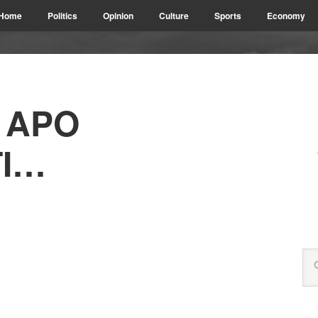
Home
Politics
Opinion
Culture
Sports
Economy
 APO
TI…