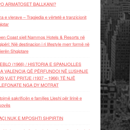
PO ARMATOSET BALLKANI?
za e vlerave – Tragjedia e vërtetë e tranzicionit
iptar
en Coast sjell Nammos Hotels & Resorts në
ipëri: Një destinacion i ri lifestyle merr formë në
ierën Shqiptare
EBLO (1966) / HISTORIA E SPANJOLLES
A VALENCIA QË PËRFUNDOI NË LUSHNJE
29 VJET PRITJE (1937 – 1966) TË NJË
LEFONATE NGA DY MOTRAT
tojmë sakrificën e familjes Lleshi për lirinë e
sovës
AÇI NUK E MPOSHTI SHPIRTIN