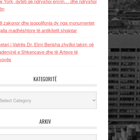
 York, qyteti që ndryshoi emrin… dhe ndryshoi
ën
i zakonor dhe isopolifonia dy nga monumentet
jalla madhështore të antikitetit shqiptar
etari i Vatrës Dr. Elmi Berisha zhvilloi takim në
deminë e Shkencave dhe të Arteve të
sovës
KATEGORITË
egoritë
ARKIV
iv