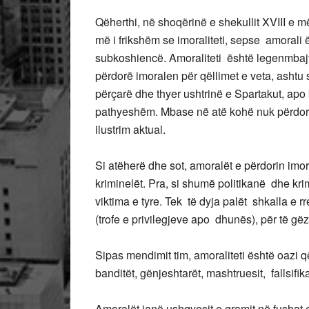
Qëherthi, në shoqërinë e shekullit XVIII e 
më i frikshëm se imoraliteti, sepse amoral
subkoshiencë. Amoraliteti është legenmbajt
përdorë imoralen për qëllimet e veta, ashtu 
përçarë dhe thyer ushtrinë e Spartakut, ap
pathyeshëm. Mbase në atë kohë nuk përdorej 
ilustrim aktual.
Si atëherë dhe sot, amoralët e përdorin imora
kriminelët. Pra, si shumë politikanë dhe krim
viktima e tyre. Tek të dyja palët shkalla e r
(trofe e privilegjeve apo dhunës), për të gëzu
Sipas mendimit tim, amoraliteti është oazi që
banditët, gënjeshtarët, mashtruesit, fallsifik
Amoralët janë ushqyesit e gramit në fushat 