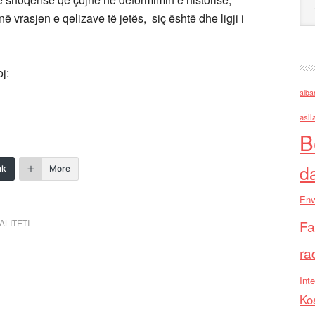
në vrasjen e qelizave të jetës, siç është dhe ligji i
oj:
alba
asll
B
d
nk
More
Env
ALITETI
Fa
ra
Inte
Ko