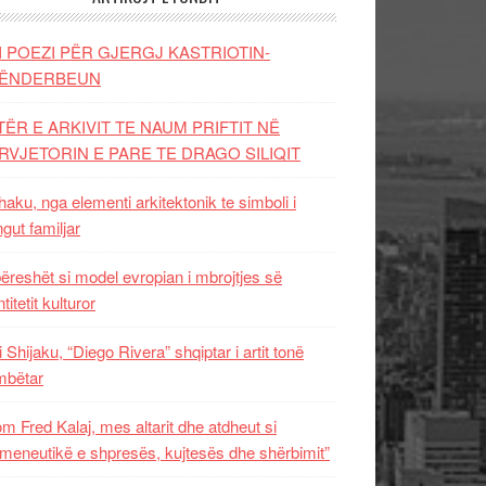
I POEZI PËR GJERGJ KASTRIOTIN-
ËNDERBEUN
TËR E ARKIVIT TE NAUM PRIFTIT NË
RVJETORIN E PARE TE DRAGO SILIQIT
aku, nga elementi arkitektonik te simboli i
ngut familjar
ëreshët si model evropian i mbrojtjes së
titetit kulturor
i Shijaku, “Diego Rivera” shqiptar i artit tonë
mbëtar
m Fred Kalaj, mes altarit dhe atdheut si
meneutikë e shpresës, kujtesës dhe shërbimit”