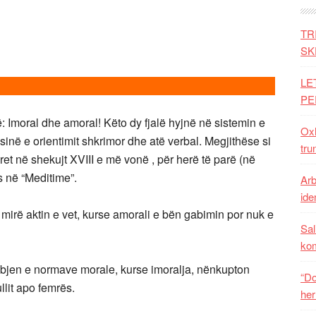
TR
SK
LE
PE
moral dhe amoral! Këto dy fjalë hyjnë në sistemin e
Oxh
sinë e orientimit shkrimor dhe atë verbal. Megjithëse si
tru
ret në shekujt XVIII e më vonë , për herë të parë (në
 në “Meditime”.
Arb
iden
 mirë aktin e vet, kurse amorali e bën gabimin por nuk e
Sal
ko
jen e normave morale, kurse imoralja, nënkupton
“Do
lit apo femrës.
her