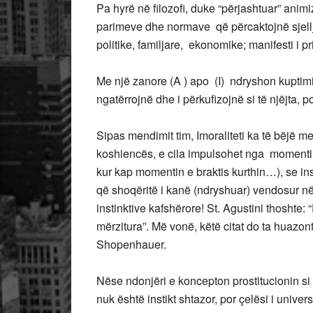
Pa hyrë në filozofi, duke “përjashtuar” anim
parimeve dhe normave që përcaktojnë sjellj
politike, familjare, ekonomike; manifesti i 
Me një zanore (A ) apo (I) ndryshon kuptimin 
ngatërrojnë dhe i përkufizojnë si të njëjta, p
Sipas mendimit tim, Imoraliteti ka të bëjë 
koshiencës, e cila impulsohet nga momenti, x
kur kap momentin e braktis kurthin…), se ins
që shoqëritë i kanë (ndryshuar) vendosur në 
instinktive kafshërore! St. Agustini thoshte: 
mërzitura”. Më vonë, këtë citat do ta huazont
Shopenhauer.
Nëse ndonjëri e koncepton prostitucionin si 
nuk është instikt shtazor, por çelësi i univer