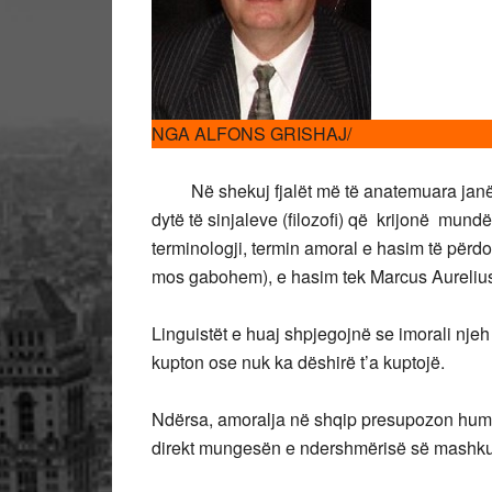
NGA ALFONS GRISHAJ/
Në shekuj fjalët më të anatemuara janë: I
dytë të sinjaleve (filozofi) që krijonë mundë
terminologji, termin amoral e hasim të përdo
mos gabohem), e hasim tek Marcus Aurelius
Linguistët e huaj shpjegojnë se imorali njeh
kupton ose nuk ka dëshirë t’a kuptojë.
Ndërsa, amoralja në shqip presupozon humb
direkt mungesën e ndershmërisë së mashkul