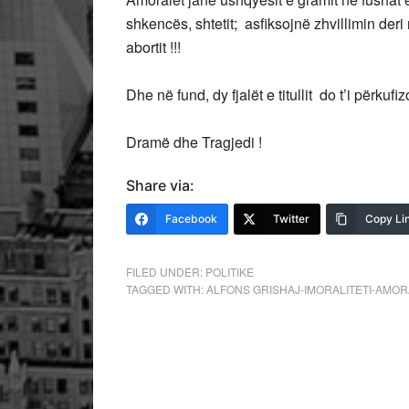
shkencës, shtetit; asfiksojnë zhvillimin deri 
abortit !!!
Dhe në fund, dy fjalët e titullit do t’i përkufiz
Dramë dhe Tragjedi !
Share via:
Facebook
Twitter
Copy Li
FILED UNDER:
POLITIKE
TAGGED WITH:
ALFONS GRISHAJ-IMORALITETI-AMOR