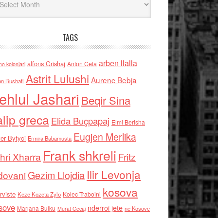
TAGS
arben llalla
alfons Grishaj
Anton Cefa
no kolonjari
Astrit Lulushi
Aurenc Bebja
an Bushati
ehlul Jashari
Beqir Sina
alip greca
Elida Buçpapaj
Elmi Berisha
Eugjen Merlika
er Bytyci
Ermira Babamusta
Frank shkreli
hri Xharra
Fritz
Ilir Levonja
Gezim Llojdia
dovani
kosova
rviste
Kolec Traboini
Keze Kozeta Zylo
sove
nderroi jete
Marjana Bulku
ne Kosove
Murat Gecaj