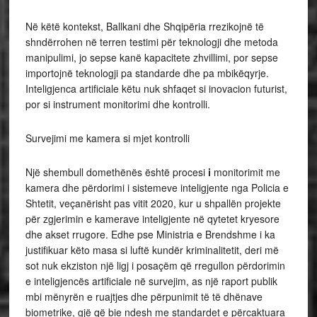
Në këtë kontekst, Ballkani dhe Shqipëria rrezikojnë të
shndërrohen në terren testimi për teknologji dhe metoda
manipulimi, jo sepse kanë kapacitete zhvillimi, por sepse
importojnë teknologji pa standarde dhe pa mbikëqyrje.
Inteligjenca artificiale këtu nuk shfaqet si inovacion futurist,
por si instrument monitorimi dhe kontrolli.
Survejimi me kamera si mjet kontrolli
Një shembull domethënës është procesi
i
monitorimit me
kamera dhe përdorimi i sistemeve inteligjente nga Policia e
Shtetit, veçanërisht pas vitit 2020, kur u shpallën projekte
për zgjerimin e kamerave inteligjente në qytetet kryesore
dhe akset rrugore. Edhe pse Ministria e Brendshme i ka
justifikuar këto masa si luftë kundër kriminalitetit, deri më
sot nuk ekziston një ligj i posaçëm që rregullon përdorimin
e inteligjencës artificiale në survejim, as një raport publik
mbi mënyrën e ruajtjes dhe përpunimit të të dhënave
biometrike, gjë që bie ndesh me standardet e përcaktuara