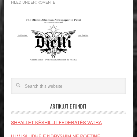
FILED UNDER:
KOMENTE
ARTIKUJT E FUNDIT
SHPALLET KËSHILLI I FEDERATËS VATRA
LUMI SI UDHË E NDRYSHIM NË POEZINË