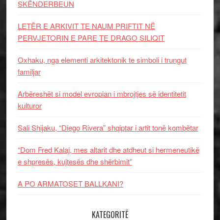
SKËNDERBEUN
LETËR E ARKIVIT TE NAUM PRIFTIT NË
PERVJETORIN E PARE TE DRAGO SILIQIT
Oxhaku, nga elementi arkitektonik te simboli i trungut
familjar
Arbëreshët si model evropian i mbrojtjes së identitetit
kulturor
Sali Shijaku, “Diego Rivera” shqiptar i artit tonë kombëtar
“Dom Fred Kalaj, mes altarit dhe atdheut si hermeneutikë
e shpresës, kujtesës dhe shërbimit”
A PO ARMATOSET BALLKANI?
KATEGORITË