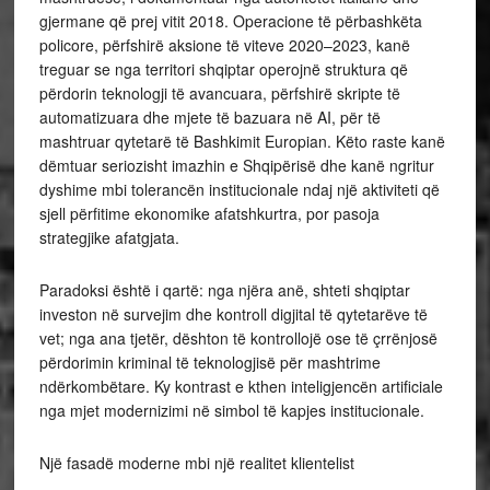
gjermane që prej vitit 2018. Operacione të përbashkëta
policore, përfshirë aksione të viteve 2020–2023, kanë
treguar se nga territori shqiptar operojnë struktura që
përdorin teknologji të avancuara, përfshirë skripte të
automatizuara dhe mjete të bazuara në AI, për të
mashtruar qytetarë të Bashkimit Europian. Këto raste kanë
dëmtuar seriozisht imazhin e Shqipërisë dhe kanë ngritur
dyshime mbi tolerancën institucionale ndaj një aktiviteti që
sjell përfitime ekonomike afatshkurtra, por pasoja
strategjike afatgjata.
Paradoksi është i qartë: nga njëra anë, shteti shqiptar
investon në survejim dhe kontroll digjital të qytetarëve të
vet; nga ana tjetër, dështon të kontrollojë ose të çrrënjosë
përdorimin kriminal të teknologjisë për mashtrime
ndërkombëtare. Ky kontrast e kthen inteligjencën artificiale
nga mjet modernizimi në simbol të kapjes institucionale.
Një fasadë moderne mbi një realitet klientelist