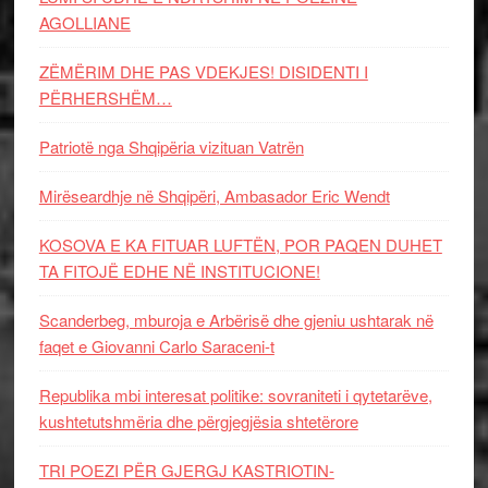
AGOLLIANE
ZËMËRIM DHE PAS VDEKJES! DISIDENTI I
PËRHERSHËM…
Patriotë nga Shqipëria vizituan Vatrën
Mirëseardhje në Shqipëri, Ambasador Eric Wendt
KOSOVA E KA FITUAR LUFTËN, POR PAQEN DUHET
TA FITOJË EDHE NË INSTITUCIONE!
Scanderbeg, mburoja e Arbërisë dhe gjeniu ushtarak në
faqet e Giovanni Carlo Saraceni-t
Republika mbi interesat politike: sovraniteti i qytetarëve,
kushtetutshmëria dhe përgjegjësia shtetërore
TRI POEZI PËR GJERGJ KASTRIOTIN-