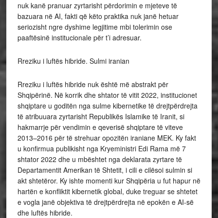
nuk kanë pranuar zyrtarisht përdorimin e mjeteve të
bazuara në AI, fakti që këto praktika nuk janë hetuar
seriozisht ngre dyshime legjitime mbi tolerimin ose
paaftësinë institucionale për t’i adresuar.
Rreziku i luftës hibride. Sulmi iranian
Rreziku i luftës hibride nuk është më abstrakt për
Shqipërinë. Në korrik dhe shtator të vitit 2022, institucionet
shqiptare u goditën nga sulme kibernetike të drejtpërdrejta
të atribuuara zyrtarisht Republikës Islamike të Iranit, si
hakmarrje për vendimin e qeverisë shqiptare të viteve
2013–2016 për të strehuar opozitën iraniane MEK. Ky fakt
u konfirmua publikisht nga Kryeministri Edi Rama më 7
shtator 2022 dhe u mbështet nga deklarata zyrtare të
Departamentit Amerikan të Shtetit, i cili e cilësoi sulmin si
akt shtetëror. Ky ishte momenti kur Shqipëria u fut hapur në
hartën e konfliktit kibernetik global, duke treguar se shtetet
e vogla janë objektiva të drejtpërdrejta në epokën e AI-së
dhe luftës hibride.