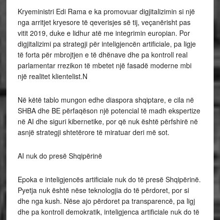
Kryeministri Edi Rama e ka promovuar digjitalizimin si një
nga arritjet kryesore të qeverisjes së tij, veçanërisht pas
vitit 2019, duke e lidhur atë me integrimin europian. Por
digjitalizimi pa strategji për inteligjencën artificiale, pa ligje
të forta për mbrojtjen e të dhënave dhe pa kontroll real
parlamentar rrezikon të mbetet një fasadë moderne mbi
një realitet klientelist.N
Në këtë tablo mungon edhe diaspora shqiptare, e cila në
SHBA dhe BE përfaqëson një potencial të madh ekspertize
në AI dhe siguri kibernetike, por që nuk është përfshirë në
asnjë strategji shtetërore të miratuar deri më sot.
AI nuk do presë Shqipërinë
Epoka e inteligjencës artificiale nuk do të presë Shqipërinë.
Pyetja nuk është nëse teknologjia do të përdoret, por si
dhe nga kush. Nëse ajo përdoret pa transparencë, pa ligj
dhe pa kontroll demokratik, inteligjenca artificiale nuk do të