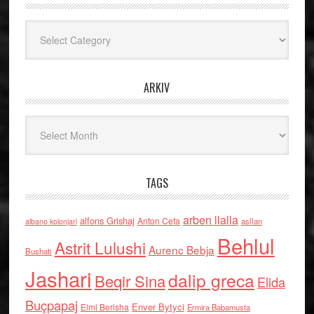
Kategoritë
ARKIV
Arkiv
TAGS
arben llalla
alfons Grishaj
Anton Cefa
asllan
albano kolonjari
Behlul
Astrit Lulushi
Aurenc Bebja
Bushati
Jashari
dalip greca
Beqir Sina
Elida
Buçpapaj
Enver Bytyci
Elmi Berisha
Ermira Babamusta