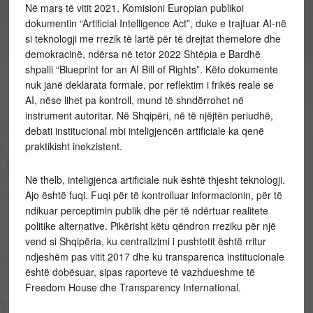
Në mars të vitit 2021, Komisioni Europian publikoi
dokumentin “Artificial Intelligence Act”, duke e trajtuar AI-në
si teknologji me rrezik të lartë për të drejtat themelore dhe
demokracinë, ndërsa në tetor 2022 Shtëpia e Bardhë
shpalli “Blueprint for an AI Bill of Rights”. Këto dokumente
nuk janë deklarata formale, por reflektim i frikës reale se
AI, nëse lihet pa kontroll, mund të shndërrohet në
instrument autoritar. Në Shqipëri, në të njëjtën periudhë,
debati institucional mbi inteligjencën artificiale ka qenë
praktikisht inekzistent.
Në thelb, inteligjenca artificiale nuk është thjesht teknologji.
Ajo është fuqi. Fuqi për të kontrolluar informacionin, për të
ndikuar perceptimin publik dhe për të ndërtuar realitete
politike alternative. Pikërisht këtu qëndron rreziku për një
vend si Shqipëria, ku centralizimi i pushtetit është rritur
ndjeshëm pas vitit 2017 dhe ku transparenca institucionale
është dobësuar, sipas raporteve të vazhdueshme të
Freedom House dhe Transparency International.