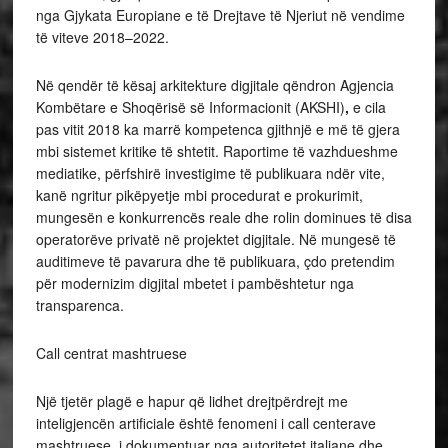
nga Gjykata Europiane e të Drejtave të Njeriut në vendime
të viteve 2018–2022.
Në qendër të kësaj arkitekture digjitale qëndron Agjencia
Kombëtare e Shoqërisë së Informacionit (AKSHI)
,
e cila
pas vitit 2018 ka marrë kompetenca gjithnjë e më të gjera
mbi sistemet kritike të shtetit. Raportime të vazhdueshme
mediatike, përfshirë investigime të publikuara ndër vite,
kanë ngritur pikëpyetje mbi procedurat e prokurimit,
mungesën e konkurrencës reale dhe rolin dominues të disa
operatorëve privatë në projektet digjitale. Në mungesë të
auditimeve të pavarura dhe të publikuara, çdo pretendim
për modernizim digjital mbetet i pambështetur nga
transparenca.
Call centrat mashtruese
Një tjetër plagë e hapur që lidhet drejtpërdrejt me
inteligjencën artificiale është fenomeni i call centerave
mashtruese, i dokumentuar nga autoritetet italiane dhe