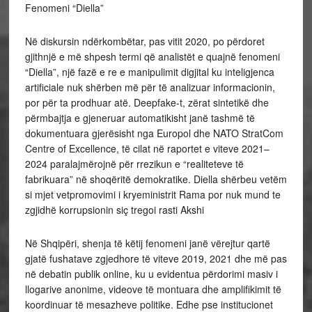
Fenomeni “Diella”
Në diskursin ndërkombëtar, pas vitit 2020, po përdoret
gjithnjë e më shpesh termi që analistët e quajnë fenomeni
“Diella”, një fazë e re e manipulimit digjital ku inteligjenca
artificiale nuk shërben më për të analizuar informacionin,
por për ta prodhuar atë. Deepfake-t, zërat sintetikë dhe
përmbajtja e gjeneruar automatikisht janë tashmë të
dokumentuara gjerësisht nga Europol dhe NATO StratCom
Centre of Excellence, të cilat në raportet e viteve 2021–
2024 paralajmërojnë për rrezikun e “realiteteve të
fabrikuara” në shoqëritë demokratike. Diella shërbeu vetëm
si mjet vetpromovimi i kryeministrit Rama por nuk mund te
zgjidhë korrupsionin siç tregoi rasti Akshi
Në Shqipëri, shenja të këtij fenomeni janë vërejtur qartë
gjatë fushatave zgjedhore të viteve 2019, 2021 dhe më pas
në debatin publik online, ku u evidentua përdorimi masiv i
llogarive anonime, videove të montuara dhe amplifikimit të
koordinuar të mesazheve politike. Edhe pse institucionet