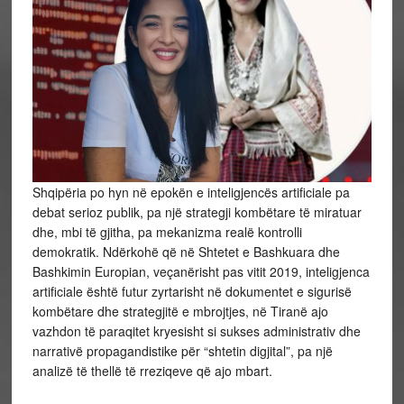
Shqipëria po hyn në epokën e inteligjencës artificiale pa
debat serioz publik, pa një strategji kombëtare të miratuar
dhe, mbi të gjitha, pa mekanizma realë kontrolli
demokratik. Ndërkohë që në Shtetet e Bashkuara dhe
Bashkimin Europian, veçanërisht pas vitit 2019, inteligjenca
artificiale është futur zyrtarisht në dokumentet e sigurisë
kombëtare dhe strategjitë e mbrojtjes, në Tiranë ajo
vazhdon të paraqitet kryesisht si sukses administrativ dhe
narrativë propagandistike për “shtetin digjital”, pa një
analizë të thellë të rreziqeve që ajo mbart.