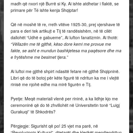
madh që nxori një Burrë si Ky. Ai ishte atdhetar i flaktë, se
primare për Té ishte kenja Shqiptar!
Që në moshë të re, rreth vitëve 1925-30, prej vjershave të
para e deri tek artikujt e Tij të randësishëm, në të cilët
dallohët “Udhë e gabueme”, Ai lufton fanatizmin. Ai thotë:
“Vëllazën me të gjithë, këso dore kemi me provue me
fakte, se asht e mundun bashkjetesa ma paqësore dhe ma
e frytëshme me besimet tjera.”
Ai luftoi me gjithë shpirt ndasitë fetare në gjithë Shqipninë.
Libri që do të botoj për këte figurë të ndritun ka me i vlejtë
rinisë me njohë edhe ma mirë figurën e Tij.
Pyetje: Meqë materiali vlenë per rininë, a ka lidhje kjo me
ceremoninë që do të zhvillohët në Universitetin tonë “Luigj
Gurakuqi” të Shkodrës?
Përgjegje: Sigurisht që po! 25 vjet ma parë, në
“Revolucionin Kultural”, dijetarët dhe klerikët mendjendritun