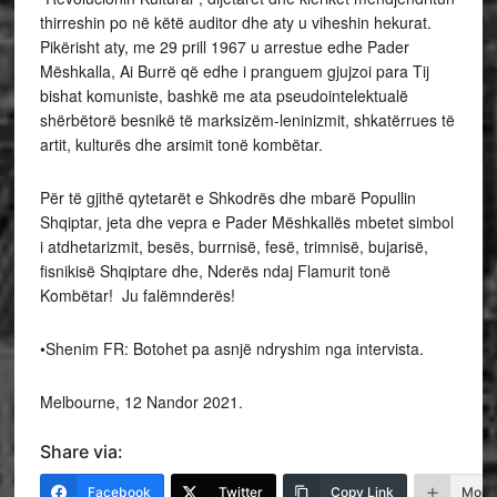
thirreshin po në këtë auditor dhe aty u viheshin hekurat.
Pikërisht aty, me 29 prill 1967 u arrestue edhe Pader
Mëshkalla, Ai Burrë që edhe i pranguem gjujzoi para Tij
bishat komuniste, bashkë me ata pseudointelektualë
shërbëtorë besnikë të marksizëm-leninizmit, shkatërrues të
artit, kulturës dhe arsimit tonë kombëtar.
Për të gjithë qytetarët e Shkodrës dhe mbarë Popullin
Shqiptar, jeta dhe vepra e Pader Mëshkallës mbetet simbol
i atdhetarizmit, besës, burrnisë, fesë, trimnisë, bujarisë,
fisnikisë Shqiptare dhe, Nderës ndaj Flamurit tonë
Kombëtar! Ju falëmnderës!
•Shenim FR: Botohet pa asnjë ndryshim nga intervista.
Melbourne, 12 Nandor 2021.
Share via:
Facebook
Twitter
Copy Link
More