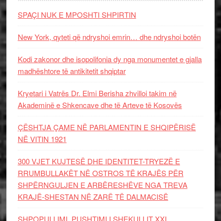
SPAÇI NUK E MPOSHTI SHPIRTIN
New York, qyteti që ndryshoi emrin… dhe ndryshoi botën
Kodi zakonor dhe isopolifonia dy nga monumentet e gjalla
madhështore të antikitetit shqiptar
Kryetari i Vatrës Dr. Elmi Berisha zhvilloi takim në
Akademinë e Shkencave dhe të Arteve të Kosovës
ÇËSHTJA ÇAME NË PARLAMENTIN E SHQIPËRISË
NË VITIN 1921
300 VJET KUJTESË DHE IDENTITET-TRYEZË E
RRUMBULLAKËT NË OSTROS TË KRAJËS PËR
SHPËRNGULJEN E ARBËRESHËVE NGA TREVA
KRAJË-SHESTAN NË ZARË TË DALMACISË
SHPOPULLIMI, PUSHTIMI I SHEKULLIT XXI