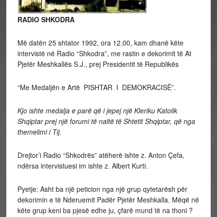
RADIO SHKODRA
Më datën 25 shtator 1992, ora 12.00, kam dhanë këte
intervistë në Radio “Shkodra”, me rastin e dekorimit të At
Pjetër Meshkallës S.J., prej Presidentit të Republikës
“Me Medaljën e Artë PISHTAR I DEMOKRACISË”.
Kjo ishte medalja e parë që i jepej një Kleriku Katolik
Shqiptar prej një forumi të naltë të Shtetit Shqiptar, që nga
themelimi i Tij.
Drejtor’i Radio “Shkodrës” atëherë ishte z. Anton Çefa,
ndërsa intervistuesi im ishte z. Albert Kurti.
Pyetje: Asht ba një peticion nga një grup qytetarësh për
dekorimin e të Nderuemit Padër Pjetër Meshkalla. Mëqë në
këte grup keni ba pjesë edhe ju, çfarë mund të na thoni ?