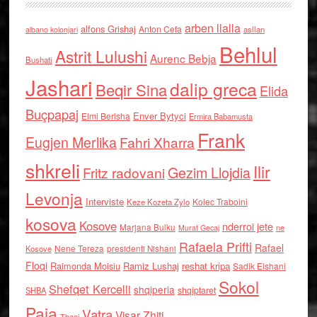
arben llalla
alfons Grishaj
Anton Cefa
asllan
albano kolonjari
Behlul
Astrit Lulushi
Aurenc Bebja
Bushati
Jashari
dalip greca
Beqir Sina
Elida
Buçpapaj
Enver Bytyci
Elmi Berisha
Ermira Babamusta
Frank
Eugjen Merlika
Fahri Xharra
shkreli
Ilir
Gezim Llojdia
Fritz radovani
Levonja
Interviste
Kolec Traboini
Keze Kozeta Zylo
kosova
Kosove
nderroi jete
Marjana Bulku
ne
Murat Gecaj
Rafaela Prifti
Rafael
Nene Tereza
Kosove
presidenti Nishani
Floqi
Raimonda Moisiu
Ramiz Lushaj
reshat kripa
Sadik Elshani
Sokol
Shefqet Kercelli
shqiperia
shqiptaret
SHBA
Paja
Vatra
Visar Zhiti
Thaci