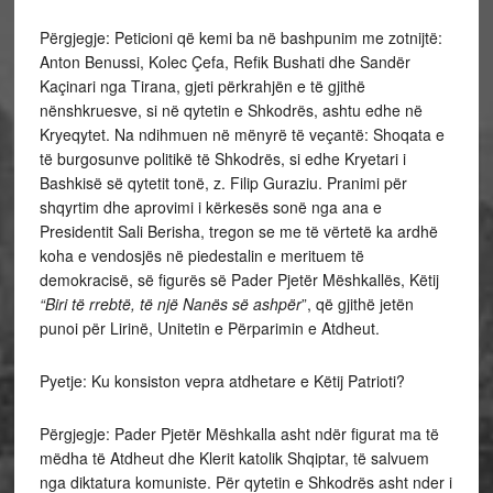
Përgjegje: Peticioni që kemi ba në bashpunim me zotnijtë:
Anton Benussi, Kolec Çefa, Refik Bushati dhe Sandër
Kaçinari nga Tirana, gjeti përkrahjën e të gjithë
nënshkruesve, si në qytetin e Shkodrës, ashtu edhe në
Kryeqytet. Na ndihmuen në mënyrë të veçantë: Shoqata e
të burgosunve politikë të Shkodrës, si edhe Kryetari i
Bashkisë së qytetit tonë, z. Filip Guraziu. Pranimi për
shqyrtim dhe aprovimi i kërkesës sonë nga ana e
Presidentit Sali Berisha, tregon se me të vërtetë ka ardhë
koha e vendosjës në piedestalin e merituem të
demokracisë, së figurës së Pader Pjetër Mëshkallës, Këtij
“Biri të rrebtë, të një Nanës së ashpër
”, që gjithë jetën
punoi për Lirinë, Unitetin e Përparimin e Atdheut.
Pyetje: Ku konsiston vepra atdhetare e Këtij Patrioti?
Përgjegje: Pader Pjetër Mëshkalla asht ndër figurat ma të
mëdha të Atdheut dhe Klerit katolik Shqiptar, të salvuem
nga diktatura komuniste. Për qytetin e Shkodrës asht nder i