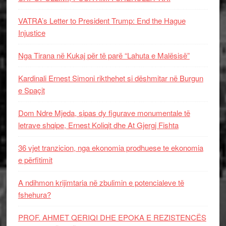
VATRA’s Letter to President Trump: End the Hague
Injustice
Nga Tirana në Kukaj për të parë “Lahuta e Malësisë”
Kardinali Ernest Simoni rikthehet si dëshmitar në Burgun
e Spaçit
Dom Ndre Mjeda, sipas dy figurave monumentale të
letrave shqipe, Ernest Koliqit dhe At Gjergj Fishta
36 vjet tranzicion, nga ekonomia prodhuese te ekonomia
e përfitimit
A ndihmon krijimtaria në zbulimin e potencialeve të
fshehura?
PROF. AHMET QERIQI DHE EPOKA E REZISTENCЁS