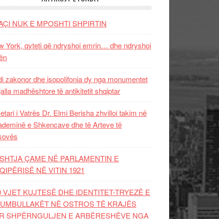
AÇI NUK E MPOSHTI SHPIRTIN
 York, qyteti që ndryshoi emrin… dhe ndryshoi
ën
i zakonor dhe isopolifonia dy nga monumentet
jalla madhështore të antikitetit shqiptar
etari i Vatrës Dr. Elmi Berisha zhvilloi takim në
deminë e Shkencave dhe të Arteve të
sovës
SHTJA ÇAME NË PARLAMENTIN E
QIPËRISË NË VITIN 1921
0 VJET KUJTESË DHE IDENTITET-TRYEZË E
UMBULLAKËT NË OSTROS TË KRAJËS
R SHPËRNGULJEN E ARBËRESHËVE NGA