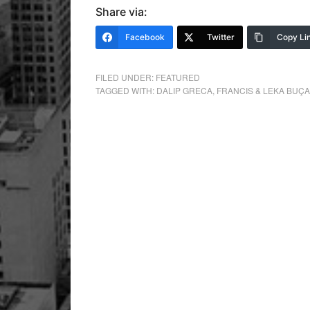
Share via:
Facebook
Twitter
Copy Li
FILED UNDER:
FEATURED
TAGGED WITH:
DALIP GRECA
,
FRANCIS & LEKA BUÇA