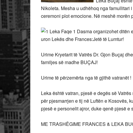
Leka Buçaj është dj
Nikoleta. Mesha u udhëhoq nga famullitari i
ceremoni plot emocione. Në meshë morën pje
Dasma organizohet ditën e 
uron Lekës dhe Frances:Jetë të Lumtur!
Urime Kryetarit të Vatrës Dr. Gjon Buçaj dhe
familjes së madhe BUÇAJ!
Urime të përzemërta nga të gjithë vatranët !
Leka është vatran, pjesë e degës së Vatrës 
për pjesmarrjen e tij në Luftën e Kosovës, 
pjesë e personelit ajror, duke qenë pjesë e s
ME TRASHËGIME FRANCES & LEKA BU