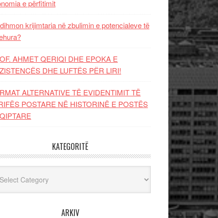
nomia e përfitimit
dihmon krijimtaria në zbulimin e potencialeve të
ehura?
OF. AHMET QERIQI DHE EPOKA E
ZISTENCЁS DHE LUFTЁS PЁR LIRI!
RMAT ALTERNATIVE TË EVIDENTIMIT TË
RIFËS POSTARE NË HISTORINË E POSTËS
QIPTARE
KATEGORITË
egoritë
ARKIV