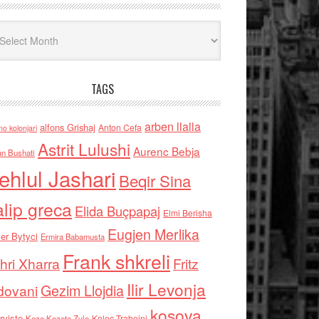
iv
TAGS
arben llalla
alfons Grishaj
Anton Cefa
no kolonjari
Astrit Lulushi
Aurenc Bebja
an Bushati
ehlul Jashari
Beqir Sina
alip greca
Elida Buçpapaj
Elmi Berisha
Eugjen Merlika
er Bytyci
Ermira Babamusta
Frank shkreli
hri Xharra
Fritz
Ilir Levonja
Gezim Llojdia
dovani
kosova
rviste
Kolec Traboini
Keze Kozeta Zylo