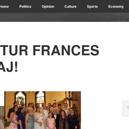
Home
Politics
Opinion
Culture
Sports
Economy
MTUR FRANCES
AJ!