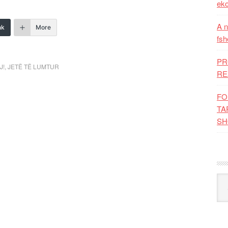
eko
A n
nk
More
fsh
PR
J!
,
JETË TË LUMTUR
RE
FO
TA
SH
Kat