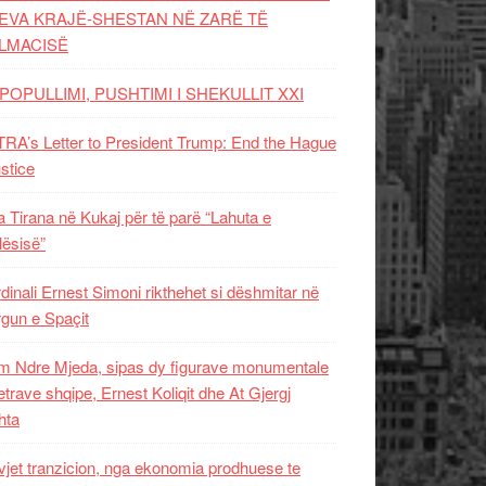
EVA KRAJË-SHESTAN NË ZARË TË
LMACISË
POPULLIMI, PUSHTIMI I SHEKULLIT XXI
RA’s Letter to President Trump: End the Hague
ustice
 Tirana në Kukaj për të parë “Lahuta e
ësisë”
dinali Ernest Simoni rikthehet si dëshmitar në
gun e Spaçit
 Ndre Mjeda, sipas dy figurave monumentale
letrave shqipe, Ernest Koliqit dhe At Gjergj
hta
vjet tranzicion, nga ekonomia prodhuese te