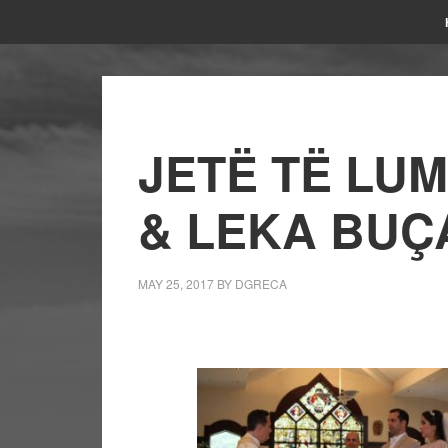
JETË TË LU
& LEKA BUÇ
MAY 25, 2017
BY
DGRECA