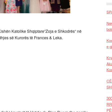
SP
New
bot
Kishën Katolike Shqiptare”Zoja e Shkodrës” në
dhjes së Kurorës të Frances & Leka.
Kod
e g
Kry
Aka
Ko
ÇË
SH
30
RR
PË