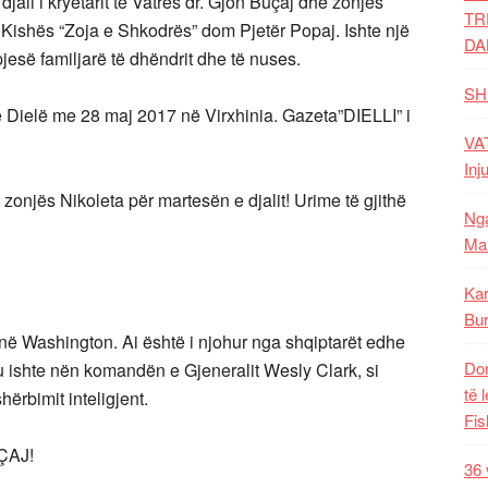
ali i kryetarit të Vatrës dr. Gjon Buçaj dhe zonjës
TR
 Kishës “Zoja e Shkodrës” dom Pjetër Popaj. Ishte një
DA
së familjarë të dhëndrit dhe të nuses.
SH
Dielë me 28 maj 2017 në Virxhinia. Gazeta”DIELLI” i
VAT
Inj
 zonjës Nikoleta për martesën e djalit! Urime të gjithë
Nga
Mal
Kar
Bur
në Washington. Ai është i njohur nga shqiptarët edhe
Dom
ku ishte nën komandën e Gjeneralit Wesly Clark, si
të 
hërbimit inteligjent.
Fis
ÇAJ!
36 