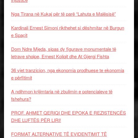
Nga Tirana në Kukaj për të parë “Lahuta e Malësisë”
Kardinali Ernest Simoni rikthehet si dëshmitar në Burgun
e Spaçit
Dom Ndre Mjeda, sipas dy figurave monumentale të
letrave shqipe, Ernest Koliqit dhe At Gjergj Fishta
36 vjet tranzicion, nga ekonomia prodhuese te ekonomia
e përfitimit
A ndihmon krijimtaria në zbulimin e potencialeve të
fshehura?
PROF. AHMET QERIQI DHE EPOKA E REZISTENCЁS
DHE LUFTЁS PЁR LIRI!
FORMAT ALTERNATIVE TË EVIDENTIMIT TË