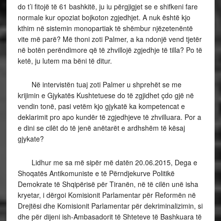
do t’i fitojë të 61 bashkitë, ju iu përgjigjet se e shifkeni fare
normale kur opoziat bojkoton zgjedhjet. A nuk është kjo
kthim në sistemin monopartiak të shëmbur njëzetenëntë
vite më parë? Më thoni zoti Palmer, a ka ndonjë vend tjetër
në botën perëndimore që të zhvillojë zgjedhje të tilla? Po të
ketë, ju lutem ma bëni të ditur.
Në intervistën tuaj zoti Palmer u shprehët se me
krijimin e Gjykatës Kushtetuese do të zgjidhet çdo gjë në
vendin tonë, pasi vetëm kjo gjykatë ka kompetencat e
deklarimit pro apo kundër të zgjedhjeve të zhvilluara. Por a
e dini se cilët do të jenë anëtarët e ardhshëm të kësaj
gjykate?
Lidhur me sa më sipër më datën 20.06.2015, Dega e
Shoqatës Antikomuniste e të Përndjekurve Politikë
Demokrate të Shqipërisë për Tiranën, në të cilën unë isha
kryetar, i dërgoi Komisionit Parlamentar për Reformën në
Drejtësi dhe Komisionit Parlamentar për dekriminalizimin, si
dhe për dijeni ish-Ambasadorit të Shteteve të Bashkuara të