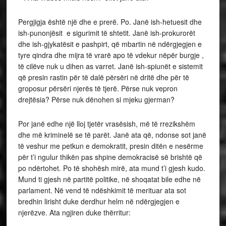
Pergjigja është një dhe e prerë. Po. Janë ish-hetuesit dhe
ish-punonjësit e sigurimit të shtetit. Janë ish-prokurorët
dhe ish-gjykatësit e pashpirt, që mbartin në ndërgjegjen e
tyre qindra dhe mijra të vrarë apo të vdekur nëpër burgje ,
të cilëve nuk u dihen as varret. Janë ish-spiunët e sistemit
që presin rastin për të dalë përsëri në dritë dhe për të
groposur përsëri njerës të tjerë. Përse nuk vepron
drejtësia? Përse nuk dënohen si mjeku gjerman?
Por janë edhe një lloj tjetër vrasësish, më të rrezikshëm
dhe më kriminelë se të parët. Janë ata që, ndonse sot janë
të veshur me petkun e demokratit, presin ditën e nesërme
për t’i ngulur thikën pas shpine demokracisë së brishtë që
po ndërtohet. Po të shohësh mirë, ata mund t’i gjesh kudo.
Mund ti gjesh në partitë politike, në shoqatat bile edhe në
parlament. Në vend të ndëshkimit të merituar ata sot
bredhin lirisht duke derdhur helm në ndërgjegjen e
njerëzve. Ata ngjiren duke thërritur: