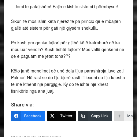
– Jemi te pafajshëm! Fajin e kishte sistemi i përmbysur!
Sikur të mos ishin këta njerëz të pa princip që e mbajtën
gjallë atë sistem për gati një gjysëm shekulli..
Po kush pra qenka fajtori për gjithë këtë katrahurë që ka
mbuluar vendin? Kush është fajtori? Mos vallë qenkemi ne
që e paguam me jetët tona???
Këto janë mendimet që unë doja t’jua parashtroja juve zoti
Palmer. Në rast se do t’ju bjerë rasti t’i lexoni do t’ju lutesha
të më kthenit një përgjigje. Ky do të ishte një xhest
fisnikërie nga ana juaj.
Share via:
Facebook
Twitter
Copy Link
More