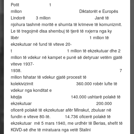
Potit 1
milion Diktatorët e Europës
Lindorë 3 milion Janë të
njohura tashmë moritë e shumta të krimeve të komunizmit.
Le të tregojmë disa shembuj të tjerë të nxjerra nga ky
libër 1 milion të
ekzekutuar në fund të viteve 20-
t 1 milion të ekzekutuar dhe 2
milion të vdekur në kampet e punë së detyruar vetëm gjatë
viteve 1937-
1938. 7
milion fshatar të vdekur gjatë procesit të
kolekivizimit 360.000 robër lufte të
vdekur nga konditat e
këqija 140.000 ushtarë polakë të
ekzekutuar 200.000
oficerë polakë të ekzekutuar afër Minskut, zbuluar në
fundin e viteve 80-të. 14.736 oficerë polakë të
ekzekutuar më 5 mars 1940, me urdhër të Berias, shefit të
KGVD-së dhe të miratuara nga vetë Stalini