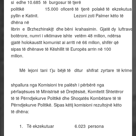
si edhe 10.685 të burgosur të tjerë
politikë 15.000 oficerë të tjerë polakë të ekzekutuar 
pyllin e Katinit. Lezoni zoti Palmer këto të
dhëna në
librin e Brzhezhinskijt dhe bëni krahasimin. Gjatë dy luftrave
botërore, numri i viktimave ishte vetëm 48 milion, ndërsa
gjatë holokaustit komunist ai arriti në 66 milion, shifër që
sipas të dhënave të Këshillit të Europës arrin në 100
milion.
Më lejoni tani t’ju bëjë të ditur shifrat zyrtare të krimeve
shpallura nga Komisioni tre palësh i përbërë nga
përfaqësues të Ministrisë së Drejtësisë, Komitetit Shtetëror
të të Përndjekurve Politikë dhe Shoqatës Kombëtare të të
Përndjekurve Politikë. Sipas këtij komisioni rezultojnë këto
të dhëna:
1. Të ekzekutuar 6.023 persona