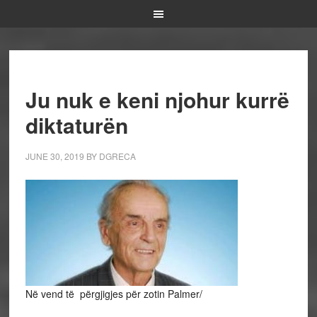
Ju nuk e keni njohur kurrë
diktaturën
JUNE 30, 2019
BY
DGRECA
Në vend të përgjigjes për zotin Palmer/