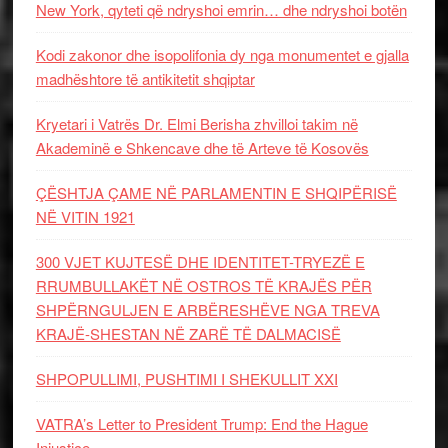
New York, qyteti që ndryshoi emrin… dhe ndryshoi botën
Kodi zakonor dhe isopolifonia dy nga monumentet e gjalla
madhështore të antikitetit shqiptar
Kryetari i Vatrës Dr. Elmi Berisha zhvilloi takim në
Akademinë e Shkencave dhe të Arteve të Kosovës
ÇËSHTJA ÇAME NË PARLAMENTIN E SHQIPËRISË
NË VITIN 1921
300 VJET KUJTESË DHE IDENTITET-TRYEZË E
RRUMBULLAKËT NË OSTROS TË KRAJËS PËR
SHPËRNGULJEN E ARBËRESHËVE NGA TREVA
KRAJË-SHESTAN NË ZARË TË DALMACISË
SHPOPULLIMI, PUSHTIMI I SHEKULLIT XXI
VATRA’s Letter to President Trump: End the Hague
Injustice