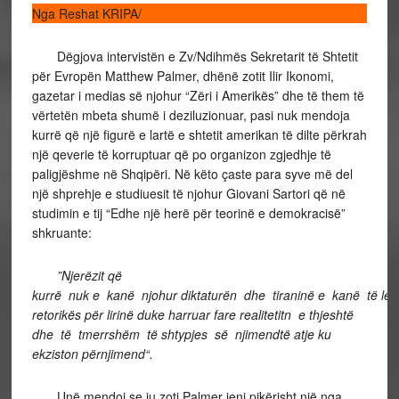
Nga Reshat KRIPA/
Dëgjova intervistën e Zv/Ndihmës Sekretarit të Shtetit
për Evropën Matthew Palmer, dhënë zotit Ilir Ikonomi,
gazetar i medias së njohur “Zëri i Amerikës” dhe të them të
vërtetën mbeta shumë i deziluzionuar, pasi nuk mendoja
kurrë që një figurë e lartë e shtetit amerikan të dilte përkrah
një qeverie të korruptuar që po organizon zgjedhje të
paligjëshme në Shqipëri. Në këto çaste para syve më del
një shprehje e studiuesit të njohur Giovani Sartori që në
studimin e tij “Edhe një herë për teorinë e demokracisë”
shkruante:
”Njerëzit që
kurrë nuk e kanë njohur diktaturën dhe tiraninë e kanë të leh
retorikës për lirinë duke harruar fare realitetitn e thjeshtë
dhe të tmerrshëm të shtypjes së njimendtë atje ku
ekziston përnjimend“.
Unë mendoj se ju zoti Palmer jeni pikërisht një nga