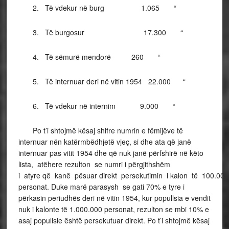
2. Të vdekur në burg 1.065 “
3. Të burgosur 17.300 “
4. Të sëmurë mendorë 260 “
5. Të internuar deri në vitin 1954 22.000 “
6. Të vdekur në internim 9.000 “
Po t’i shtojmë kësaj shifre numrin e fëmijëve të
internuar nën katërmbëdhjetë vjeç, si dhe ata që janë
internuar pas vitit 1954 dhe që nuk janë përfshirë në këto
lista, atëhere rezulton se numri i përgjithshëm
i atyre që kanë pësuar direkt persekutimin i kalon të 100.000
personat. Duke marë parasysh se gati 70% e tyre i
përkasin periudhës deri në vitin 1954, kur popullsia e vendit
nuk i kalonte të 1.000.000 personat, rezulton se mbi 10% e
asaj popullsie është persekutuar direkt. Po t’i shtojmë kësaj