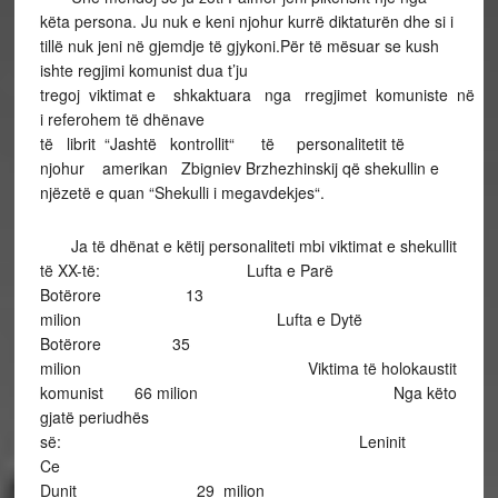
këta persona. Ju nuk e keni njohur kurrë diktaturën dhe si i
tillë nuk jeni në gjemdje të gjykoni.Për të mësuar se kush
ishte regjimi komunist dua t’ju
tregoj viktimat e shkaktuara nga rregjimet komuniste në bo
i referohem të dhënave
të librit “Jashtë kontrollit“ të personalitetit të
njohur amerikan Zbigniev Brzhezhinskij që shekullin e
njëzetë e quan “Shekulli i megavdekjes“.
Ja të dhënat e këtij personaliteti mbi viktimat e shekullit
të XX-të: Lufta e Parë
Botërore 13
milion Lufta e Dytë
Botërore 35
milion Viktima të holokaustit
komunist 66 milion Nga këto
gjatë periudhës
së: Leninit 8 
Ce
Dunit 29 milion Po