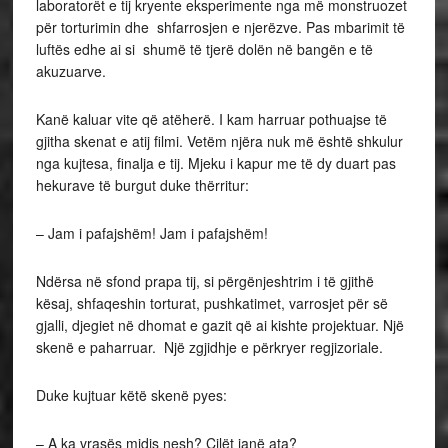
laboratorët e tij kryente eksperimente nga më monstruozet
për torturimin dhe shfarrosjen e njerëzve. Pas mbarimit të
luftës edhe ai si shumë të tjerë dolën në bangën e të
akuzuarve.
Kanë kaluar vite që atëherë. I kam harruar pothuajse të
gjitha skenat e atij filmi. Vetëm njëra nuk më është shkulur
nga kujtesa, finalja e tij. Mjeku i kapur me të dy duart pas
hekurave të burgut duke thërritur:
– Jam i pafajshëm! Jam i pafajshëm!
Ndërsa në sfond prapa tij, si përgënjeshtrim i të gjithë
kësaj, shfaqeshin torturat, pushkatimet, varrosjet për së
gjalli, djegiet në dhomat e gazit që ai kishte projektuar. Një
skenë e paharruar. Një zgjidhje e përkryer regjizoriale.
Duke kujtuar këtë skenë pyes:
– A ka vrasës midis nesh? Cilët janë ata?