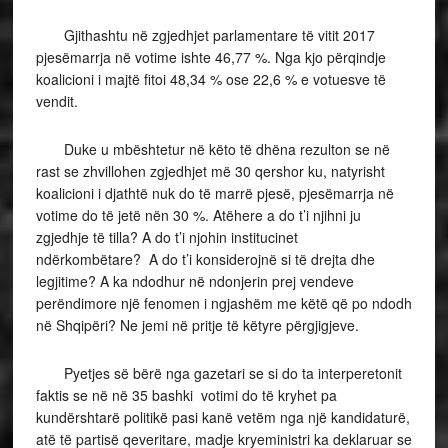
Gjithashtu në zgjedhjet parlamentare të vitit 2017
pjesëmarrja në votime ishte 46,77 %. Nga kjo përqindje
koalicioni i majtë fitoi 48,34 % ose 22,6 % e votuesve të
vendit.
Duke u mbështetur në këto të dhëna rezulton se në
rast se zhvillohen zgjedhjet më 30 qershor ku, natyrisht
koalicioni i djathtë nuk do të marrë pjesë, pjesëmarrja në
votime do të jetë nën 30 %. Atëhere a do t’i njihni ju
zgjedhje të tilla? A do t’i njohin institucinet
ndërkombëtare? A do t’i konsiderojnë si të drejta dhe
legjitime? A ka ndodhur në ndonjerin prej vendeve
perëndimore një fenomen i ngjashëm me këtë që po ndodh
në Shqipëri? Ne jemi në pritje të këtyre përgjigjeve.
Pyetjes së bërë nga gazetari se si do ta interperetonit
faktis se në në 35 bashki votimi do të kryhet pa
kundërshtarë politikë pasi kanë vetëm nga një kandidaturë,
atë të partisë qeveritare, madje kryeministri ka deklaruar se