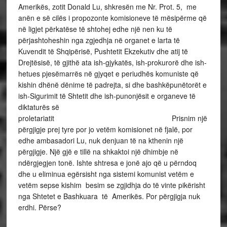
Amerikës, zotit Donald Lu, shkresën me Nr. Prot. 5, me
anën e së cilës i propozonte komisioneve të mësipërme që
në ligjet përkatëse të shtohej edhe një nen ku të
përjashtoheshin nga zgjedhja në organet e larta të
Kuvendit të Shqipërisë, Pushtetit Ekzekutiv dhe atij të
Drejtësisë, të gjithë ata ish-gjykatës, ish-prokurorë dhe ish-
hetues pjesëmarrës në gjyqet e periudhës komuniste që
kishin dhënë dënime të padrejta, si dhe bashkëpunëtorët e
ish-Sigurimit të Shtetit dhe ish-punonjësit e organeve të
diktaturës së
proletariatit Prisnim një
përgjigje prej tyre por jo vetëm komisionet në fjalë, por
edhe ambasadori Lu, nuk denjuan të na kthenin një
përgjigje. Një gjë e tillë na shkaktoi një dhimbje në
ndërgjegjen tonë. Ishte shtresa e jonë ajo që u përndoq
dhe u eliminua egërsisht nga sistemi komunist vetëm e
vetëm sepse kishim besim se zgjidhja do të vinte pikërisht
nga Shtetet e Bashkuara të Amerikës. Por përgjigja nuk
erdhi. Përse?