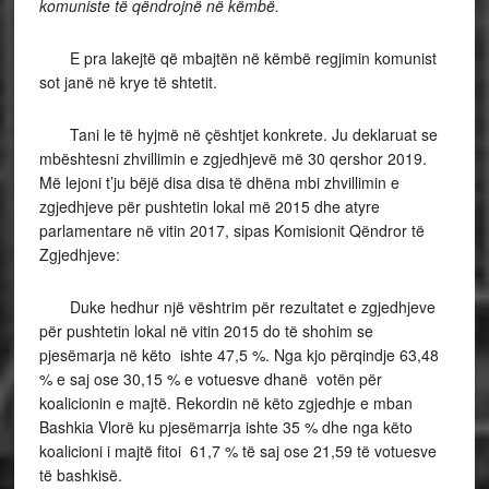
komuniste të qëndrojnë në këmbë.
E pra lakejtë që mbajtën në këmbë regjimin komunist
sot janë në krye të shtetit.
Tani le të hyjmë në çështjet konkrete. Ju deklaruat se
mbështesni zhvillimin e zgjedhjevë më 30 qershor 2019.
Më lejoni t’ju bëjë disa disa të dhëna mbi zhvillimin e
zgjedhjeve për pushtetin lokal më 2015 dhe atyre
parlamentare në vitin 2017, sipas Komisionit Qëndror të
Zgjedhjeve:
Duke hedhur një vështrim për rezultatet e zgjedhjeve
për pushtetin lokal në vitin 2015 do të shohim se
pjesëmarja në këto ishte 47,5 %. Nga kjo përqindje 63,48
% e saj ose 30,15 % e votuesve dhanë votën për
koalicionin e majtë. Rekordin në këto zgjedhje e mban
Bashkia Vlorë ku pjesëmarrja ishte 35 % dhe nga këto
koalicioni i majtë fitoi 61,7 % të saj ose 21,59 të votuesve
të bashkisë.