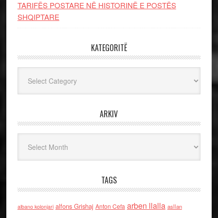
TARIFËS POSTARE NË HISTORINË E POSTËS
SHQIPTARE
KATEGORITË
Kategoritë
ARKIV
Arkiv
TAGS
arben llalla
alfons Grishaj
Anton Cefa
asllan
albano kolonjari