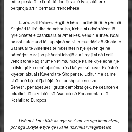
edhe pjestarët e tjerë të familjeve të tyre, atëhere
përqindja arrin përmasa rrënqethëse.
E pra, zoti Palmer, të gjithë këta martirë të rënë për një
Shqipëri të lirë dhe demokratike, kishin si udhërrëfyes të
tyre Shtetet e bashkuara të Amerikës, vendin e lirisë. Ndaj
ne sot nuk mund të kuptojmë se si ka mundësi që Shtetet e
Bashkuar të Amerikës të mbështesin një qeveri që në
përbërjen e saj ka pikërisht lakejtë e ati regjimi që i solli
vendit tonë kaq shumë viktima, madje ka në krye edhe një
individ që ka qenë pjesëmarrës i këtyre krimeve. Ky është
kryetari aktual i Kuvendit të Shqipërisë. Lidhur me sa më
sipër më lejoni t’ju bëjë të ditur shprehjen e zotit
Benesh, përfaqësues i grupit demokrat çek, në seancën e
miratimit të rezolutës së Asamblesë Parlamentare të
Këshillit të Europës:
Unë nuk kam frikë as nga nazizmi, as nga komunizmi,
por nga lakejtë e tyre që i kanë ndihmuar rregjimet ish-