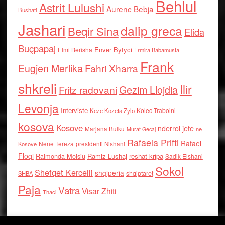
Behlul
Astrit Lulushi
Aurenc Bebja
Bushati
Jashari
dalip greca
Beqir Sina
Elida
Buçpapaj
Enver Bytyci
Elmi Berisha
Ermira Babamusta
Frank
Eugjen Merlika
Fahri Xharra
shkreli
Ilir
Gezim Llojdia
Fritz radovani
Levonja
Interviste
Kolec Traboini
Keze Kozeta Zylo
kosova
Kosove
nderroi jete
Marjana Bulku
ne
Murat Gecaj
Rafaela Prifti
Rafael
Nene Tereza
Kosove
presidenti Nishani
Floqi
Raimonda Moisiu
Ramiz Lushaj
reshat kripa
Sadik Elshani
Sokol
Shefqet Kercelli
shqiperia
shqiptaret
SHBA
Paja
Vatra
Visar Zhiti
Thaci