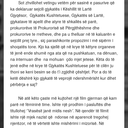
Sot zhvillohet vetingu vetëm për sasinë e pasurive që
ka deklaruar sejcili gjykatës i Këshillit të Lartë
Gjyqësor, Gjykatës Kushtetuese, Gjykatës së Lartë,
gjykatave të apelit dhe atyre të shkallës së parë,
prokurorëve të Prokurorisë së Përgjithëshme dhe
prokurorive te rretheve, dhe pa u thelluar në të kaluarën e
sejcilit prej tyre., siç parashikonte propozimi i më sipërm i
shoqatës tone. Kjo ka sjellë që në krye të këtyre organeve
të jenë ende shumë nga ata që na pushkatuan, na dënuan,
na internuan dhe na mohuan çdo mjet jetese. Këta do të
jenë edhe në krye të Gjykatës Kushtetuese për të cilën ju
thoni se keni besim se do t’i zgjidhë çështjet. Por a do të
ketë dëshirë kjo gjykatë të veprojë ndershmërisht kur dihet
përbërja e saj?
Në atë këto çaste më kujtohet një film gjerman që kam
parë në fëmininë time. Ishte një prodhim i pasluftës dhe
titullohej ‘’Vrasësit janë midis nesh‘’. Në qendër të filmit
ishte një mjek nazist që ndonse në aparencë tregohej
njerëzor, në të vërtetë ishte mishërimi i mizorisë. Në