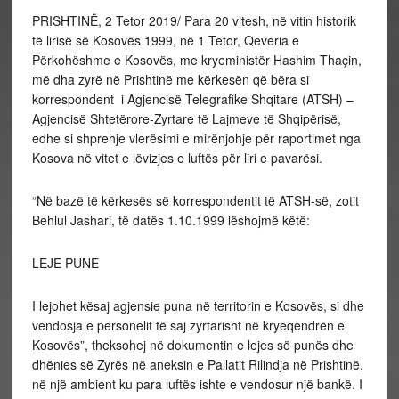
PRISHTINË, 2 Tetor 2019/ Para 20 vitesh, në vitin historik
të lirisë së Kosovës 1999, në 1 Tetor, Qeveria e
Përkohëshme e Kosovës, me kryeministër Hashim Thaçin,
më dha zyrë në Prishtinë me kërkesën që bëra si
korrespondent i Agjencisë Telegrafike Shqitare (ATSH) –
Agjencisë Shtetërore-Zyrtare të Lajmeve të Shqipërisë,
edhe si shprehje vlerësimi e mirënjohje për raportimet nga
Kosova në vitet e lëvizjes e luftës për liri e pavarësi.
“Në bazë të kërkesës së korrespondentit të ATSH-së, zotit
Behlul Jashari, të datës 1.10.1999 lëshojmë këtë:
LEJE PUNE
I lejohet kësaj agjensie puna në territorin e Kosovës, si dhe
vendosja e personelit të saj zyrtarisht në kryeqendrën e
Kosovës”, theksohej në dokumentin e lejes së punës dhe
dhënies së Zyrës në aneksin e Pallatit Rilindja në Prishtinë,
në një ambient ku para luftës ishte e vendosur një bankë. I