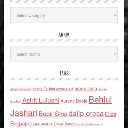
Kategoritë
ARKIV
Arkiv
TAGS
arben llalla
alfons Grishaj
Anton Cefa
asllan
albano kolonjari
Behlul
Astrit Lulushi
Aurenc Bebja
Bushati
Jashari
dalip greca
Beqir Sina
Elida
Buçpapaj
Enver Bytyci
Elmi Berisha
Ermira Babamusta