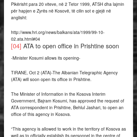
Pikërisht para 20 viteve, në 2 Tetor 1999, ATSH dha lajmin
për hapjen e Zyrës në Kosovë, të cilin sot e gjejë në
anglisht:
http://www.hri.org/news/balkans/ata/1999/99-10-
02.ata.html#04
[04]
ATA to open office in Prishtine soon
-Minister Kosumi allows its opening-
TIRANE, Oct 2 (ATA)-The Albanian Telegraphic Agency
(ATA) will soon open its office in Prishtine.
The Minister of Information in the Kosova Interim
Government, Bajram Kosumi, has approved the request of
ATA correspondent in Prishtine, Behlul Jashari, to open an
office of this agency in Kosova.
“This agency is allowed to work in the territory of Kosova as
well as to officially establish its personnel in the centre of