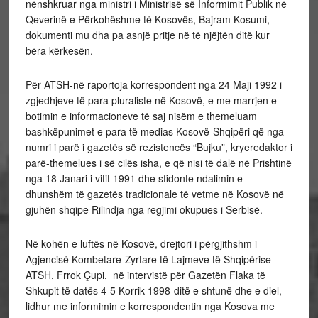
nënshkruar nga ministri i Ministrisë së Informimit Publik në
Qeverinë e Përkohëshme të Kosovës, Bajram Kosumi,
dokumenti mu dha pa asnjë pritje në të njëjtën ditë kur
bëra kërkesën.
Për ATSH-në raportoja korrespondent nga 24 Maji 1992 i
zgjedhjeve të para pluraliste në Kosovë, e me marrjen e
botimin e informacioneve të saj nisëm e themeluam
bashkëpunimet e para të medias Kosovë-Shqipëri që nga
numri i parë i gazetës së rezistencës “Bujku”, kryeredaktor i
parë-themelues i së cilës isha, e që nisi të dalë në Prishtinë
nga 18 Janari i vitit 1991 dhe sfidonte ndalimin e
dhunshëm të gazetës tradicionale të vetme në Kosovë në
gjuhën shqipe Rilindja nga regjimi okupues i Serbisë.
Në kohën e luftës në Kosovë, drejtori i përgjithshm i
Agjencisë Kombetare-Zyrtare të Lajmeve të Shqipërise
ATSH, Frrok Çupi, në intervistë për Gazetën Flaka të
Shkupit të datës 4-5 Korrik 1998-ditë e shtunë dhe e diel,
lidhur me informimin e korrespondentin nga Kosova me