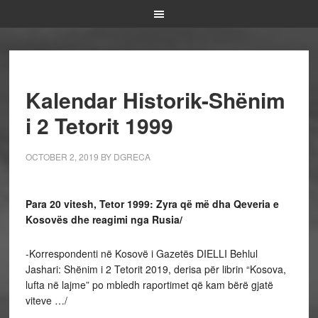
Kalendar Historik-Shënim
i 2 Tetorit 1999
OCTOBER 2, 2019
BY
DGRECA
Para 20 vitesh, Tetor 1999: Zyra që më dha Qeveria e
Kosovës dhe reagimi nga Rusia/
-Korrespondenti në Kosovë i Gazetës DIELLI Behlul
Jashari: Shënim i 2 Tetorit 2019, derisa për librin “Kosova,
lufta në lajme” po mbledh raportimet që kam bërë gjatë
viteve …/