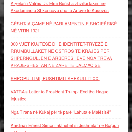
Kryetari i Vatrës Dr. Elmi Berisha zhvilloi takim në
Akademinë e Shkencave dhe të Arteve të Kosovës
ÇËSHTJA ÇAME NË PARLAMENTIN E SHQIPËRISË
NË VITIN 1921
300 VJET KUJTESË DHE IDENTITET-TRYEZË E
RRUMBULLAKËT NË OSTROS TË KRAJËS PËR
SHPËRNGULJEN E ARBËRESHËVE NGA TREVA
KRAJË-SHESTAN NË ZARË TË DALMACISË
SHPOPULLIMI, PUSHTIMI I SHEKULLIT XXI
VATRA’s Letter to President Trump: End the Hague
Injustice
Nga Tirana në Kukaj për të parë “Lahuta e Malësisë”
Kardinali Ernest Simoni rikthehet si dëshmitar në Burgun