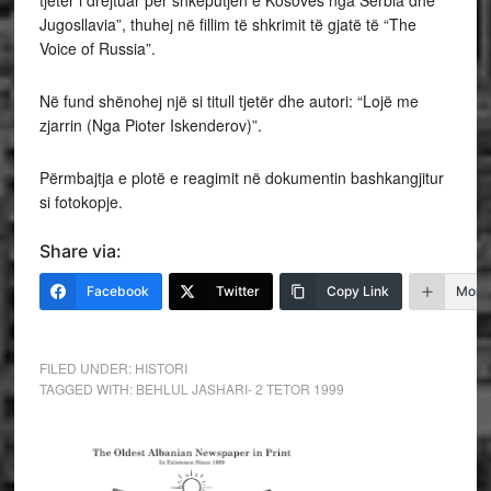
tjeter i drejtuar per shkeputjen e Kosoves nga Serbia dhe
Jugosllavia”, thuhej në fillim të shkrimit të gjatë të “The
Voice of Russia”.
Në fund shënohej një si titull tjetër dhe autori: “Lojë me
zjarrin (Nga Pioter Iskenderov)”.
Përmbajtja e plotë e reagimit në dokumentin bashkangjitur
si fotokopje.
Share via:
Facebook
Twitter
Copy Link
More
FILED UNDER:
HISTORI
TAGGED WITH:
BEHLUL JASHARI- 2 TETOR 1999