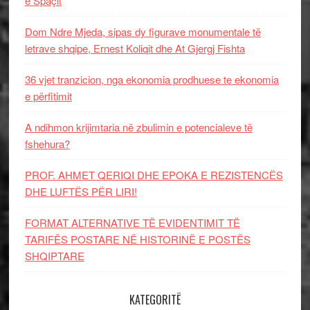
e Spaçit
Dom Ndre Mjeda, sipas dy figurave monumentale të
letrave shqipe, Ernest Koliqit dhe At Gjergj Fishta
36 vjet tranzicion, nga ekonomia prodhuese te ekonomia
e përfitimit
A ndihmon krijimtaria në zbulimin e potencialeve të
fshehura?
PROF. AHMET QERIQI DHE EPOKA E REZISTENCЁS
DHE LUFTЁS PЁR LIRI!
FORMAT ALTERNATIVE TË EVIDENTIMIT TË
TARIFËS POSTARE NË HISTORINË E POSTËS
SHQIPTARE
KATEGORITË