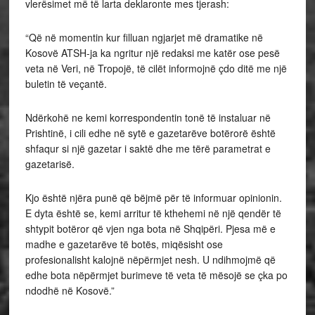
vlerësimet më të larta deklaronte mes tjerash:
“Që në momentin kur filluan ngjarjet më dramatike në
Kosovë ATSH-ja ka ngritur një redaksi me katër ose pesë
veta në Veri, në Tropojë, të cilët informojnë çdo ditë me një
buletin të veçantë.
Ndërkohë ne kemi korrespondentin tonë të instaluar në
Prishtinë, i cili edhe në sytë e gazetarëve botërorë është
shfaqur si një gazetar i saktë dhe me tërë parametrat e
gazetarisë.
Kjo është njëra punë që bëjmë për të informuar opinionin.
E dyta është se, kemi arritur të kthehemi në një qendër të
shtypit botëror që vjen nga bota në Shqipëri. Pjesa më e
madhe e gazetarëve të botës, miqësisht ose
profesionalisht kalojnë nëpërmjet nesh. U ndihmojmë që
edhe bota nëpërmjet burimeve të veta të mësojë se çka po
ndodhë në Kosovë.”