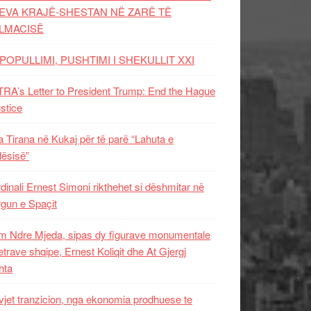
EVA KRAJË-SHESTAN NË ZARË TË
LMACISË
POPULLIMI, PUSHTIMI I SHEKULLIT XXI
RA’s Letter to President Trump: End the Hague
ustice
 Tirana në Kukaj për të parë “Lahuta e
ësisë”
dinali Ernest Simoni rikthehet si dëshmitar në
gun e Spaçit
 Ndre Mjeda, sipas dy figurave monumentale
letrave shqipe, Ernest Koliqit dhe At Gjergj
hta
vjet tranzicion, nga ekonomia prodhuese te