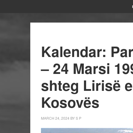
Kalendar: Par
– 24 Marsi 199
shteg Lirisë 
Kosovës
MARCH 24, 2024
BY
S P