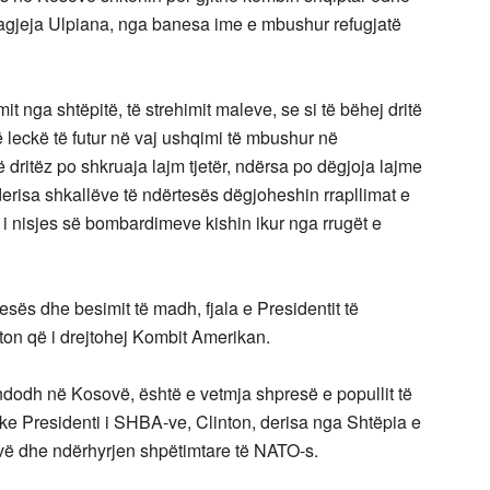
 lagjeja Ulpiana, nga banesa ime e mbushur refugjatë
it nga shtëpitë, të strehimit maleve, se si të bëhej dritë
ë leckë të futur në vaj ushqimi të mbushur në
dritëz po shkruaja lajm tjetër, ndërsa po dëgjoja lajme
 derisa shkallëve të ndërtesës dëgjoheshin rrapllimat e
i nisjes së bombardimeve kishin ikur nga rrugët e
esës dhe besimit të madh, fjala e Presidentit të
ton që i drejtohej Kombit Amerikan.
o ndodh në Kosovë, është e vetmja shpresë e popullit të
ike Presidenti i SHBA-ve, Clinton, derisa nga Shtëpia e
sovë dhe ndërhyrjen shpëtimtare të NATO-s.