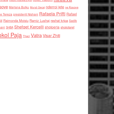
sove
nderroi jete
Marjana Bulku
ne Kosove
Murat Gecaj
Rafaela Prifti
Rafael
e Tereza
presidenti Nishani
qi
Raimonda Moisiu
Ramiz Lushaj
reshat kripa
Sadik
Shefqet Kercelli
shqiperia
hani
shqiptaret
SHBA
kol Paja
Vatra
Visar Zhiti
Thaci