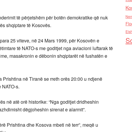
Ko
Nen
ënderimit të përjetshëm për botën demokratike që nuk
Flo
cës shqiptare të Kosovës.
Els
So
 para 25 viteve, në 24 Mars 1999, për Kosovën e
pëtimtare të NATO-s me goditjet nga aviacioni luftarak të
rime, masakronin e dëbonin shqiptarët në fushatën e
 Prishtina në Tiranë se rreth orës 20:00 u ndjenë
të NATO-s.
s në atë orë historike: “Nga goditjet dridheshin
zhdimisht dëgjoheshin sirenat e alarmit”.
tërë Prishtina dhe Kosova mbeti në terr”, meqë u