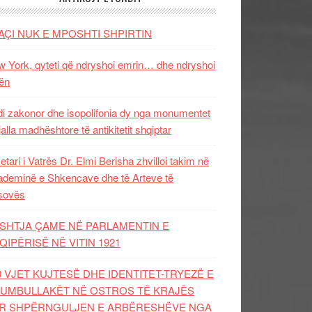
AÇI NUK E MPOSHTI SHPIRTIN
 York, qyteti që ndryshoi emrin… dhe ndryshoi
ën
i zakonor dhe isopolifonia dy nga monumentet
jalla madhështore të antikitetit shqiptar
etari i Vatrës Dr. Elmi Berisha zhvilloi takim në
deminë e Shkencave dhe të Arteve të
sovës
SHTJA ÇAME NË PARLAMENTIN E
QIPËRISË NË VITIN 1921
0 VJET KUJTESË DHE IDENTITET-TRYEZË E
UMBULLAKËT NË OSTROS TË KRAJËS
R SHPËRNGULJEN E ARBËRESHËVE NGA