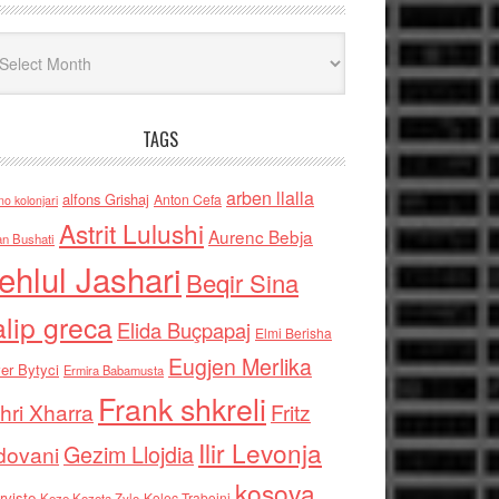
iv
TAGS
arben llalla
alfons Grishaj
Anton Cefa
no kolonjari
Astrit Lulushi
Aurenc Bebja
an Bushati
ehlul Jashari
Beqir Sina
alip greca
Elida Buçpapaj
Elmi Berisha
Eugjen Merlika
er Bytyci
Ermira Babamusta
Frank shkreli
hri Xharra
Fritz
Ilir Levonja
Gezim Llojdia
dovani
kosova
rviste
Kolec Traboini
Keze Kozeta Zylo