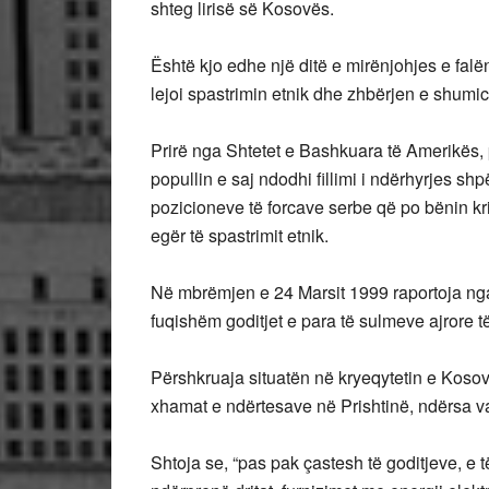
shteg lirisë së Kosovës.
Është kjo edhe një ditë e mirënjohjes e fal
lejoi spastrimin etnik dhe zhbërjen e shumi
Prirë nga Shtetet e Bashkuara të Amerikës,
popullin e saj ndodhi fillimi i ndërhyrjes sh
pozicioneve të forcave serbe që po bënin k
egër të spastrimit etnik.
Në mbrëmjen e 24 Marsit 1999 raportoja nga
fuqishëm goditjet e para të sulmeve ajrore 
Përshkruaja situatën në kryeqytetin e Kosovë
xhamat e ndërtesave në Prishtinë, ndërsa va
Shtoja se, “pas pak çastesh të goditjeve, e 