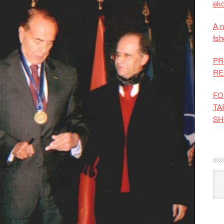
eko
A n
fsh
PR
RE
FO
TA
SH
Kat