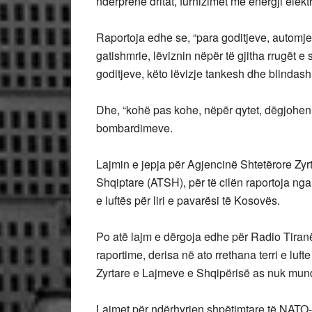
ndërprenë dritat, furnizimet me energji elektr
Raportoja edhe se, “para goditjeve, automj
gatishmrie, lëviznin nëpër të gjitha rrugët e
goditjeve, këto lëvizje tankesh dhe blindas
Dhe, “kohë pas kohe, nëpër qytet, dëgjohen 
bombardimeve.
Lajmin e jepja për Agjencinë Shtetërore Zyr
Shqiptare (ATSH), për të cilën raportoja nga 
e luftës për liri e pavarësi të Kosovës.
Po atë lajm e dërgoja edhe për Radio Tiranën
raportime, derisa në ato rrethana terri e lu
Zyrtare e Lajmeve e Shqipërisë as nuk mund 
Lajmet për ndërhyrjen shpëtimtare të NATO-