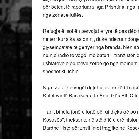
për botën, të raportuara nga Prishtina, nga
nga zonat e luftës.
Refugjatët sollën përvojat e tyre të pas dëbim
në terr kur s’ka as qirinj, duke ndezur ndonj
gjysëmpatate të gërryer nga brenda. Nën atë 
në një radio të vogël me bateri – tranzistor,
ushtarëve e policëve serbë që nga momenti 
sheshet ku ishin.
Nga radioja e vogël dgjohej edhe zëri i shpr
Shteteve të Bashkuara të Amerikës Bill Clin
“Tani, bindja jonë e fortë për gjithçka që p
Kosovës”, theksonte në atë ditë e orë histor
Bardhë fliste për zhvillimet tragjike në Ko