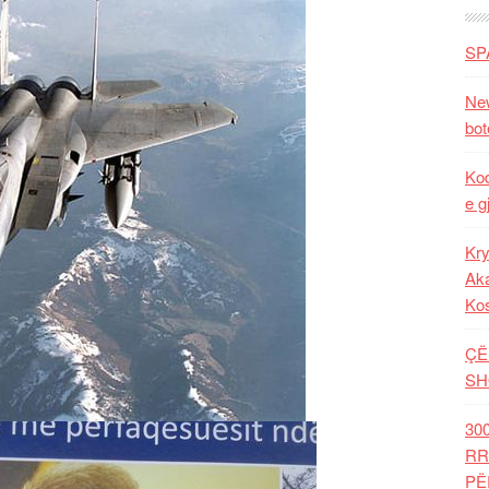
SP
New
bot
Kod
e g
Kry
Aka
Ko
ÇË
SH
30
RR
PË