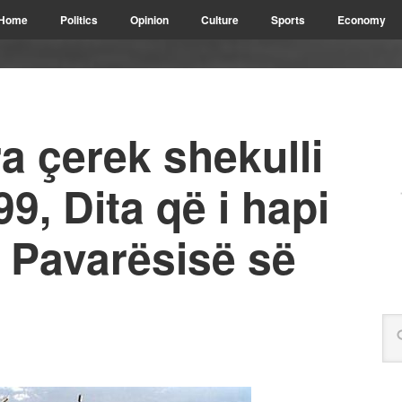
Home
Politics
Opinion
Culture
Sports
Economy
a çerek shekulli
9, Dita që i hapi
e Pavarësisë së