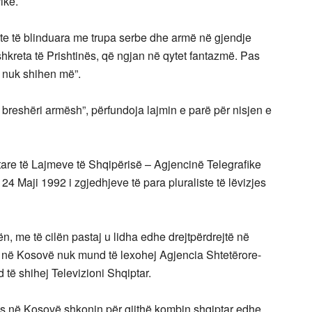
ike.
ete të blinduara me trupa serbe dhe armë në gjendje
 shkreta të Prishtinës, që ngjan në qytet fantazmë. Pas
h nuk shihen më”.
breshëri armësh”, përfundoja lajmin e parë për nisjen e
tare të Lajmeve të Shqipërisë – Agjencinë Telegrafike
24 Maji 1992 i zgjedhjeve të para pluraliste të lëvizjes
, me të cilën pastaj u lidha edhe drejtpërdrejtë në
fte në Kosovë nuk mund të lexohej Agjencia Shtetërore-
të shihej Televizioni Shqiptar.
s në Kosovë shkonin për gjithë kombin shqiptar edhe