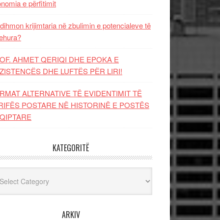
nomia e përfitimit
dihmon krijimtaria në zbulimin e potencialeve të
ehura?
OF. AHMET QERIQI DHE EPOKA E
ZISTENCЁS DHE LUFTЁS PЁR LIRI!
RMAT ALTERNATIVE TË EVIDENTIMIT TË
RIFËS POSTARE NË HISTORINË E POSTËS
QIPTARE
KATEGORITË
egoritë
ARKIV