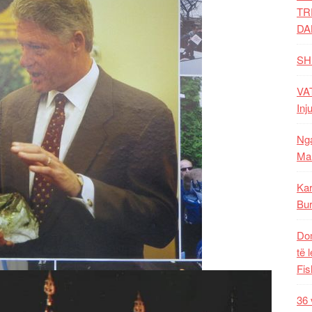
TR
DA
SH
VAT
Inj
Nga
Mal
Kar
Bur
Dom
të 
Fis
36 