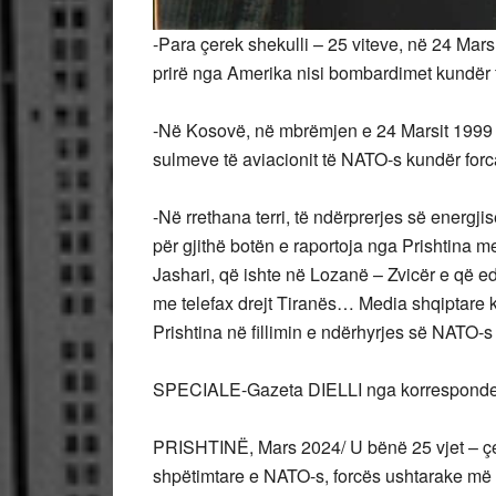
-Para çerek shekulli – 25 viteve, në 24 Ma
prirë nga Amerika nisi bombardimet kundër f
-Në Kosovë, në mbrëmjen e 24 Marsit 1999 r
sulmeve të aviacionit të NATO-s kundër forcav
-Në
rrethana terri, të ndërprerjes së energji
për gjithë botën e raportoja nga Prishtina m
Jashari, që ishte në Lozanë – Zvicër e që ed
me telefax drejt Tiranës… Media shqiptare k
Prishtina në fillimin e ndërhyrjes së NATO
SPECIALE-Gazeta DIELLI nga korresponden
PRISHTINË, Mars 2024/ U bënë 25 vjet – çer
shpëtimtare e NATO-s, forcës ushtarake më të