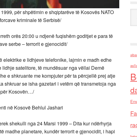
rs 1999, për shpëtimin e shqiptarëve të Kosovës NATO
Ark
orcave kriminale të Serbisë/
reth orës 20:00 u ndjenë fuqishëm goditjet e para të
e serbe – terrorit e gjenocidit/
alba
së elektrike e lidhjeve telefonike, lajmin e madh edhe
asll
e lidhje satelitore, të mundësuar nga vëllai Demë
B
he e shkruante me kompjuter për ta përcjellë prej atje
a shkruar se isha gazetari i vetëm që transmetoja nga
d
-s për Kosovën…/
Env
ti në Kosovë Behlul Jashari
Fa
ek shekulli nga 24 Marsi 1999 – Dita kur ndërhyrja
ra
 madhe planetare, kundër terrorit e gjenocidit, i hapi
Inte