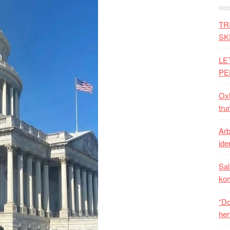
TR
SK
LE
PE
Oxh
tru
Arb
iden
Sal
ko
“Do
her