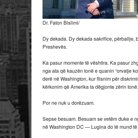
Dr. Faton Bislimi/
Dy dekada. Dy dekada sakrifice, përballje,
Preshevës.
Ka pasur momente të vështira. Ka pasur zhg
nga ata që kauzën tonë e quanin “orvatje kot
derë në Washington, kur flisnim për diskrim
kërkonim që Amerika ta dëgjonte zërin tonë
Por ne nuk u dorëzuam.
Sepse besuam. Besuam se vetëm duke e ngr
në Washington DC — Lugina do të mund të 