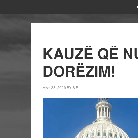
KAUZË QË N
DORËZIM!
MAY 28, 2026
BY
S P