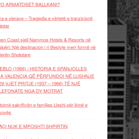
PO ARMATOSET BALLKANI?
za e vlerave – Tragjedia e vërtetë e tranzicionit
iptar
en Coast sjell Nammos Hotels & Resorts në
ipëri: Një destinacion i ri lifestyle merr formë në
ierën Shqiptare
EBLO (1966) / HISTORIA E SPANJOLLES
A VALENCIA QË PËRFUNDOI NË LUSHNJE
29 VJET PRITJE (1937 – 1966) TË NJË
LEFONATE NGA DY MOTRAT
tojmë sakrificën e familjes Lleshi për lirinë e
sovës
AÇI NUK E MPOSHTI SHPIRTIN