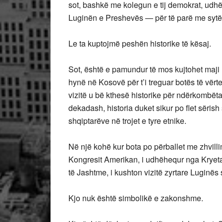
sot, bashkë me kolegun e tij demokrat, udhë
Luginën e Preshevës — për të parë me sytë e
Le ta kuptojmë peshën historike të kësaj.
Sot, është e pamundur të mos kujtohet maji 
hynë në Kosovë për t’i treguar botës të vërt
vizitë u bë kthesë historike për ndërkombët
dekadash, historia duket sikur po flet sëri
shqiptarëve në trojet e tyre etnike.
Në një kohë kur bota po përballet me zhvilli
Kongresit Amerikan, i udhëhequr nga Kryeta
të Jashtme, i kushton vizitë zyrtare Luginës
Kjo nuk është simbolikë e zakonshme.