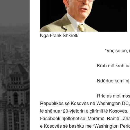
Nga Frank Shkreli/
“Veç se po, moj Zanë
Krah më krah bashkë na
Ndërtue kemi nji pom
Rrfe as mot mos m’e dërmue”
Republikës së Kosovës në Washington DC, o
të shënuar 20-vjetorin e çlirimit të Kosovës. 
Facebook njoftohet se, Mbrëmë, Ramë La
e Kosovës së bashku me “Washington Perform