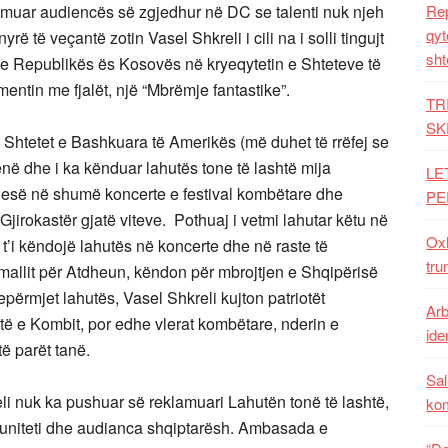
ëshmuar audiencës së zgjedhur në DC se talenti nuk njeh
Rep
qyt
rë të veçantë zotin Vasel Shkreli i cili na i solli tingujt
sht
 e Republikës ës Kosovës në kryeqytetin e Shteteve të
entin me fjalët, një “Mbrëmje fantastike”.
TR
SK
 në Shtetet e Bashkuara të Amerikës (më duhet të rrëfej se
rënë dhe i ka kënduar lahutës tone të lashtë mija
LE
pjesë në shumë koncerte e festival kombëtare dhe
PE
Gjirokastër gjatë viteve. Pothuaj i vetmi lahutar këtu në
Oxh
t’i këndojë lahutës në koncerte dhe në raste të
tru
 mallit për Atdheun, këndon për mbrojtjen e Shqipërisë
përmjet lahutës, Vasel Shkreli kujton patriotët
Arb
jtë e Kombit, por edhe vlerat kombëtare, nderin e
iden
të parët tanë.
Sal
li nuk ka pushuar së reklamuari Lahutën tonë të lashtë,
ko
muniteti dhe audianca shqiptarësh. Ambasada e