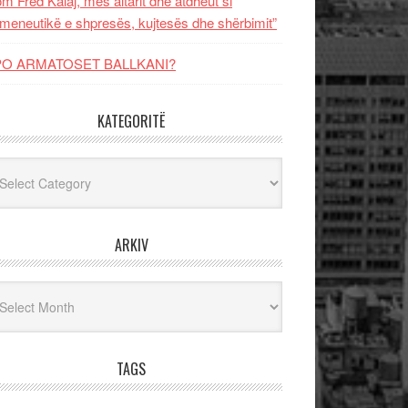
m Fred Kalaj, mes altarit dhe atdheut si
meneutikë e shpresës, kujtesës dhe shërbimit”
PO ARMATOSET BALLKANI?
KATEGORITË
egoritë
ARKIV
iv
TAGS