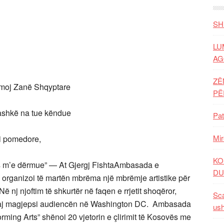
SH
LU
AG
ZË
 Shqyptare
P
 tue këndue
Pat
Mir
edore,
KO
 — At Gjergj FishtaAmbasada e
DU
rganizoi të martën mbrëma një mbrëmje artistike për
Në nj njoftim të shkurtër në faqen e rrjetit shoqëror,
Sca
haj magjepsi audiencën në Washington DC. Ambasada
ush
ing Arts” shënoi 20 vjetorin e çlirimit të Kosovës me