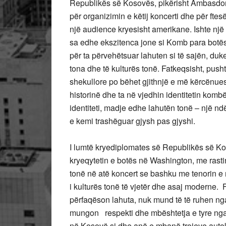
Republikës së Kosovës, pikërisht Ambasdorj
për organizimin e këtij koncerti dhe për ftes
një audience kryesisht amerikane. Ishte një r
sa edhe ekszitenca jone si Komb para botës
për ta përvehëtsuar lahuten si të sajën, du
tona dhe të kulturës tonë. Fatkeqsisht, pusht
shekullore po bëhet gjithnjë e më kërcënu
historinë dhe ta në vjedhin identitetin kombë
identiteti, madje edhe lahutën tonë – një ndë
e kemi trashëguar gjysh pas gjyshi.
I lumtë kryediplomates së Republikës së Kos
kryeqytetin e botës në Washington, me rasti
tonë në atë koncert se bashku me tenorin 
i kulturës tonë të vjetër dhe asaj moderne. F
përfaqëson lahuta, nuk mund të të ruhen ng
mungon respekti dhe mbështetja e tyre nga 
në Kosovë si dhe anë e mbanë trojeve autok