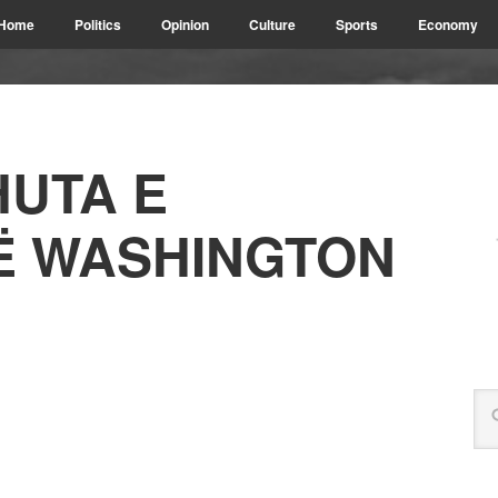
Home
Politics
Opinion
Culture
Sports
Economy
UTA E
Ë WASHINGTON