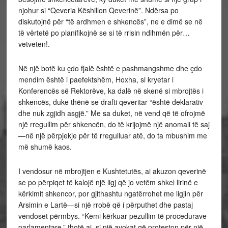
njohur si “Qeveria Këshillon Qeverinë”. Ndërsa po
diskutojnë për “të ardhmen e shkencës”, ne e dimë se në
të vërtetë po planifikojnë se si të rrisin ndihmën për…
vetveten!.
Në një botë ku çdo fjalë është e pashmangshme dhe çdo
mendim është i paefektshëm, Hoxha, si kryetar i
Konferencës së Rektorëve, ka dalë në skenë si mbrojtës i
shkencës, duke thënë se drafti qeveritar “është deklarativ
dhe nuk zgjidh asgjë.” Me sa duket, në vend që të ofrojmë
një rregullim për shkencën, do të krijojmë një anomali të saj
—në një përpjekje për të rregulluar atë, do ta mbushim me
më shumë kaos.
I vendosur në mbrojtjen e Kushtetutës, ai akuzon qeverinë
se po përpiqet të kalojë një ligj që jo vetëm shkel lirinë e
kërkimit shkencor, por gjithashtu ngatërrohet me ligjin për
Arsimin e Lartë—si një rrobë që i përputhet dhe pastaj
vendoset përmbys. “Kemi kërkuar pezullim të procedurave
parlamentare,” thotë ai, si një avokat që proteston për një