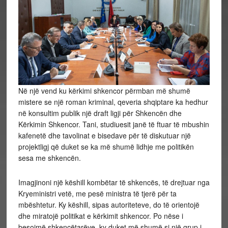
Në një vend ku kërkimi shkencor përmban më shumë
mistere se një roman kriminal, qeveria shqiptare ka hedhur
në konsultim publik një draft ligji për Shkencën dhe
Kërkimin Shkencor. Tani, studiuesit janë të ftuar të mbushin
kafenetë dhe tavolinat e bisedave për të diskutuar një
projektligj që duket se ka më shumë lidhje me politikën
sesa me shkencën.
Imagjinoni një këshill kombëtar të shkencës, të drejtuar nga
Kryeministri vetë, me pesë ministra të tjerë për ta
mbështetur. Ky këshill, sipas autoriteteve, do të orientojë
dhe miratojë politikat e kërkimit shkencor. Po nëse i
besojmë shkencëtarëve, ky duket më shumë si një grup i