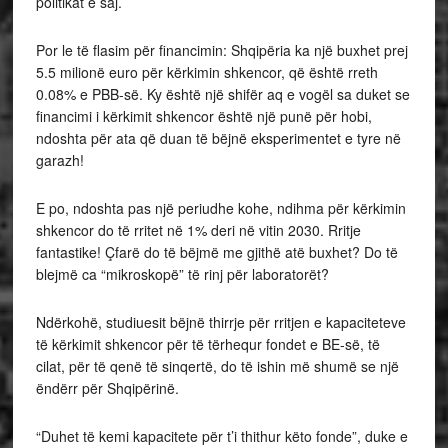
politikat e saj.
Por le të flasim për financimin: Shqipëria ka një buxhet prej
5.5 milionë euro për kërkimin shkencor, që është rreth
0.08% e PBB-së. Ky është një shifër aq e vogël sa duket se
financimi i kërkimit shkencor është një punë për hobi,
ndoshta për ata që duan të bëjnë eksperimentet e tyre në
garazh!
E po, ndoshta pas një periudhe kohe, ndihma për kërkimin
shkencor do të rritet në 1% deri në vitin 2030. Rritje
fantastike! Çfarë do të bëjmë me gjithë atë buxhet? Do të
blejmë ca “mikroskopë” të rinj për laboratorët?
Ndërkohë, studiuesit bëjnë thirrje për rritjen e kapaciteteve
të kërkimit shkencor për të tërhequr fondet e BE-së, të
cilat, për të qenë të sinqertë, do të ishin më shumë se një
ëndërr për Shqipërinë.
“Duhet të kemi kapacitete për t’i thithur këto fonde”, duke e