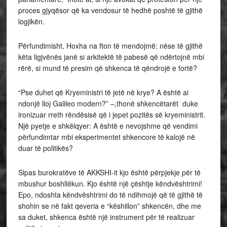
proces gjyqësor që ka vendosur të hedhë poshtë të gjithë
logjikën.
Përfundimisht, Hoxha na fton të mendojmë: nëse të gjithë
këta ligjvënës janë si arkitektë të pabesë që ndërtojnë mbi
rërë, si mund të presim që shkenca të qëndrojë e fortë?
“Pse duhet që Kryeministri të jetë në krye? A është ai
ndonjë lloj Galileo modern?” –,thonë shkencëtarët duke
ironizuar rreth rëndësisë që i jepet pozitës së kryeministrit.
Një pyetje e shkëlqyer: A është e nevojshme që vendimi
përfundimtar mbi eksperimentet shkencore të kalojë në
duar të politikës?
Sipas burokratëve të AKKSHI-it kjo është përpjekje për të
mbushur boshllëkun. Kjo është një çështje këndvështrimi!
Epo, ndoshta këndvështrimi do të ndihmojë që të gjithë të
shohin se në fakt qeveria e “këshillon” shkencën, dhe me
sa duket, shkenca është një instrument për të realizuar