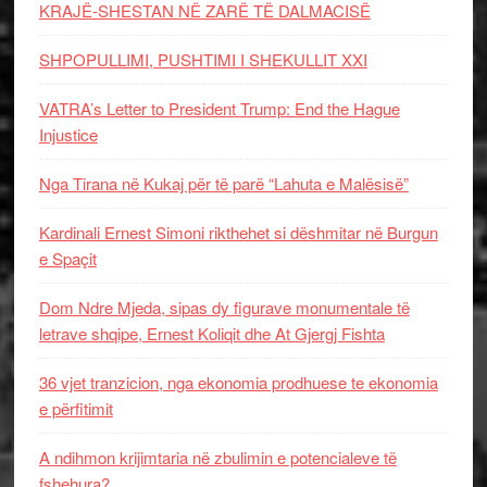
KRAJË-SHESTAN NË ZARË TË DALMACISË
SHPOPULLIMI, PUSHTIMI I SHEKULLIT XXI
VATRA’s Letter to President Trump: End the Hague
Injustice
Nga Tirana në Kukaj për të parë “Lahuta e Malësisë”
Kardinali Ernest Simoni rikthehet si dëshmitar në Burgun
e Spaçit
Dom Ndre Mjeda, sipas dy figurave monumentale të
letrave shqipe, Ernest Koliqit dhe At Gjergj Fishta
36 vjet tranzicion, nga ekonomia prodhuese te ekonomia
e përfitimit
A ndihmon krijimtaria në zbulimin e potencialeve të
fshehura?