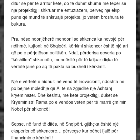
ditur se për të arritur këtë, do të duhet shumë më tepër se
një projektligj i shkruar me entuziazëm, përveç një ekip
pune që mund të shkruajë projekte, jo vetëm broshura të
bukura.
Pra, nëse ndonjëherë mendoni se shkenca ka nevojë për
ndihmë, kujtoni: në Shqipëri, kërkimi shkencor është një art
që po e përjetëson politikën. Ndaj, përderisa qeveria po
“këshillon” shkencën, mundësitë për të krijuar diçka të
vërtetë janë po aq të pakta sa buxheti i kërkimit.
Një e vërtetë e hidhur: në vend të inovacionit, ndoshta ne
po bëjmë mbledhje që AI të na zgjedhë një Ashtanj
kryeministër. Dhe kështu, me këtë projektligj, duket se
Kryeministri Rama po e vendos veten për të marrë çmimin
Nobel për shkencë!
Sepse, në fund të ditës, në Shqipëri, gjithçka është një
eksperiencë shkencore… përveçse kur bëhet fjalë për
financimin e kërkimit!