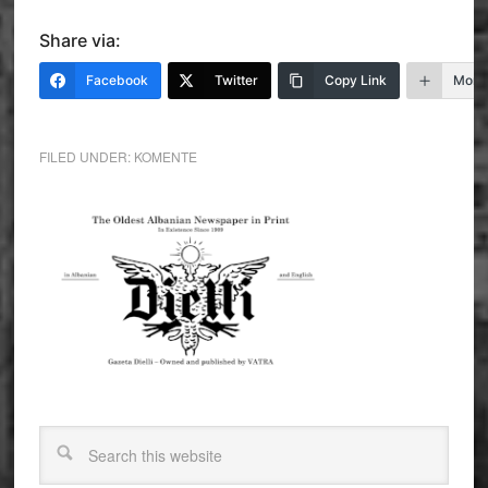
Share via:
Facebook
Twitter
Copy Link
More
FILED UNDER:
KOMENTE