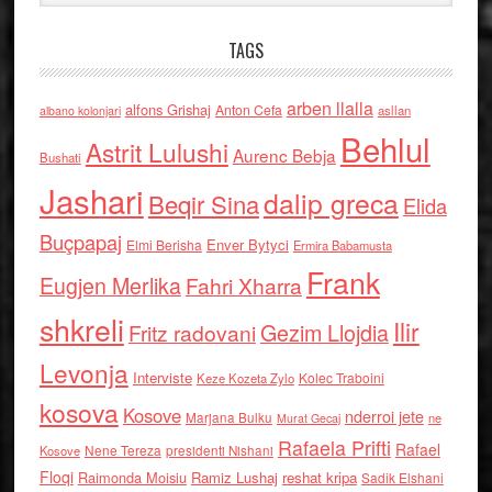
TAGS
arben llalla
alfons Grishaj
Anton Cefa
asllan
albano kolonjari
Behlul
Astrit Lulushi
Aurenc Bebja
Bushati
Jashari
dalip greca
Beqir Sina
Elida
Buçpapaj
Enver Bytyci
Elmi Berisha
Ermira Babamusta
Frank
Eugjen Merlika
Fahri Xharra
shkreli
Ilir
Gezim Llojdia
Fritz radovani
Levonja
Interviste
Kolec Traboini
Keze Kozeta Zylo
kosova
Kosove
nderroi jete
Marjana Bulku
ne
Murat Gecaj
Rafaela Prifti
Rafael
Nene Tereza
Kosove
presidenti Nishani
Floqi
Raimonda Moisiu
Ramiz Lushaj
reshat kripa
Sadik Elshani