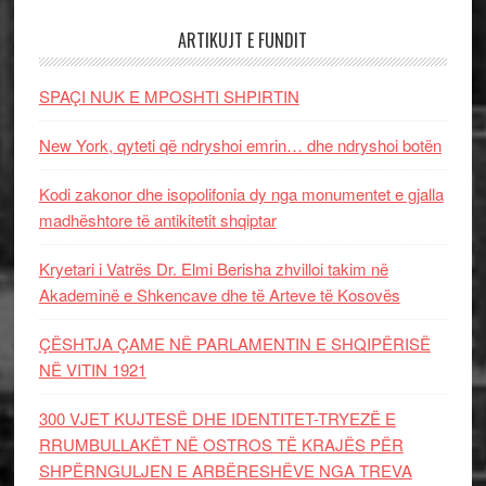
ARTIKUJT E FUNDIT
SPAÇI NUK E MPOSHTI SHPIRTIN
New York, qyteti që ndryshoi emrin… dhe ndryshoi botën
Kodi zakonor dhe isopolifonia dy nga monumentet e gjalla
madhështore të antikitetit shqiptar
Kryetari i Vatrës Dr. Elmi Berisha zhvilloi takim në
Akademinë e Shkencave dhe të Arteve të Kosovës
ÇËSHTJA ÇAME NË PARLAMENTIN E SHQIPËRISË
NË VITIN 1921
300 VJET KUJTESË DHE IDENTITET-TRYEZË E
RRUMBULLAKËT NË OSTROS TË KRAJËS PËR
SHPËRNGULJEN E ARBËRESHËVE NGA TREVA