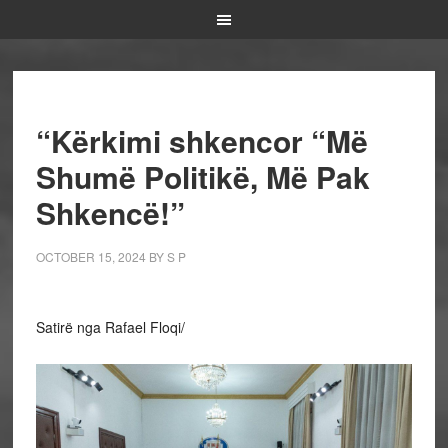
“Kërkimi shkencor “Më
Shumë Politikë, Më Pak
Shkencë!”
OCTOBER 15, 2024
BY
S P
Satirë nga Rafael Floqi/